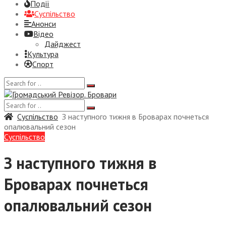
Події
Суспiльство
Анонси
Відео
Дайджест
Культура
Спорт
Суспiльство
З наступного тижня в Броварах почнеться
опалювальний сезон
Суспiльство
З наступного тижня в
Броварах почнеться
опалювальний сезон