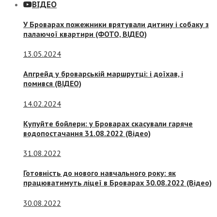
ВІДЕО
У Броварах пожежники врятували дитину і собаку з
палаючої квартири (ФОТО, ВІДЕО)
13.05.2024
Апгрейд у броварській маршрутці: і доїхав, і
помився (ВІДЕО)
14.02.2024
Купуйте бойлери: у Броварах скасували гаряче
водопостачання 31.08.2022 (Відео)
31.08.2022
Готовність до нового навчального року: як
працюватимуть ліцеї в Броварах 30.08.2022 (Відео)
30.08.2022