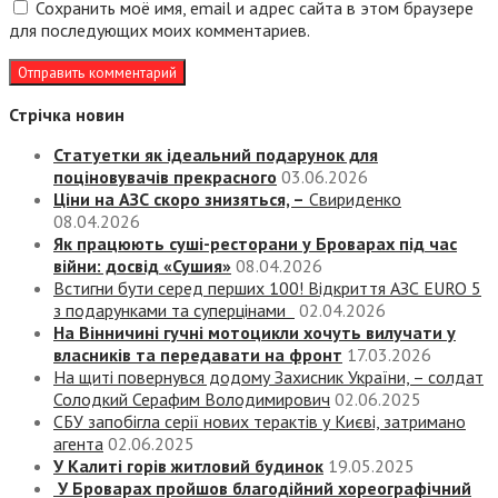
Сохранить моё имя, email и адрес сайта в этом браузере
для последующих моих комментариев.
Стрічка новин
Статуетки як ідеальний подарунок для
поціновувачів прекрасного
03.06.2026
Ціни на АЗС скоро знизяться, –
Свириденко
08.04.2026
Як працюють суші-ресторани у Броварах під час
війни: досвід «Сушия»
08.04.2026
Встигни бути серед перших 100! Відкриття АЗС EURO 5
з подарунками та суперцінами
02.04.2026
На Вінничині гучні мотоцикли хочуть вилучати у
власників та передавати на фронт
17.03.2026
На щиті повернувся додому Захисник України, – солдат
Солодкий Серафим Володимирович
02.06.2025
СБУ запобігла серії нових терактів у Києві, затримано
агента
02.06.2025
У Калиті горів житловий будинок
19.05.2025
У Броварах пройшов благодійний хореографічний