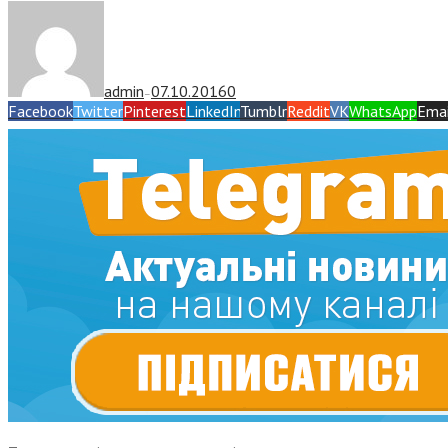
admin
07.10.2016
0
—
Facebook
Twitter
Pinterest
LinkedIn
Tumblr
Reddit
VK
WhatsApp
Emai