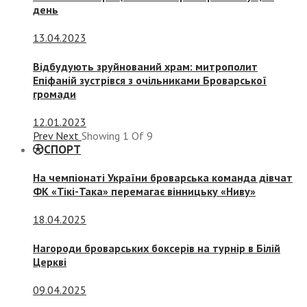
день
13.04.2023
Відбудують зруйнований храм: митрополит
Епіфаній зустрівся з очільниками Броварської
громади
12.01.2023
Prev
Next
Showing
1
Of
9
СПОРТ
На чемпіонаті України броварська команда дівчат
ФК «Тікі-Така» перемагає вінницьку «Ниву»
18.04.2025
Нагороди броварських боксерів на турнір в Білій
Церкві
09.04.2025