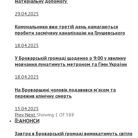
матеріальну допомогу
29.04.2025
Комунальники вже третій день намагаються
пробити засмічену каналізацію на Грушевського
18.04.2025
У Броварській громаді щоденно о 9:00 у хвилину
мовчання лунатимуть метроном та Гімн України
18.04.2025
На Броварщині чоловік подавився м’ясом та
пережив клінічну смерть
15.04.2025
Prev
Next
Showing
1
Of
588
АНОНСИ
Завтра в Броварській громаді вимикатимуть світло