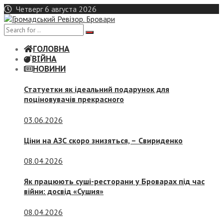
Skip
Четверг 6 августа 2026
to
content
ГОЛОВНА
ВІЙНА
НОВИНИ
Статуетки як ідеальний подарунок для
поціновувачів прекрасного
03.06.2026
Ціни на АЗС скоро знизяться, –
Свириденко
08.04.2026
Як працюють суші-ресторани у Броварах під час
війни: досвід «Сушия»
08.04.2026