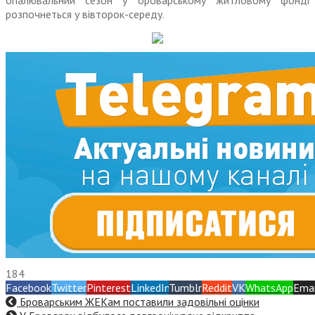
опалювальний сезон у броварському житловому фонді
розпочнеться у вівторок-середу.
184
Facebook
Twitter
Pinterest
LinkedIn
Tumblr
Reddit
VK
WhatsApp
Emai
Броварським ЖЕКам поставили задовільні оцінки