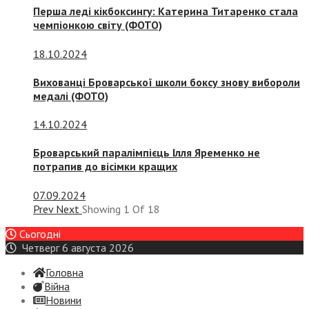
Перша леді кікбоксингу: Катерина Титаренко стала
чемпіонкою світу (ФОТО)
18.10.2024
Вихованці Броварської школи боксу знову вибороли
медалі (ФОТО)
14.10.2024
Броварський паралімпієць Ілля Яременко не
потрапив до вісімки кращих
07.09.2024
Prev
Next
Showing
1
Of
18
Сьогодні
Четверг 6 августа 2026
Головна
Війна
Новини