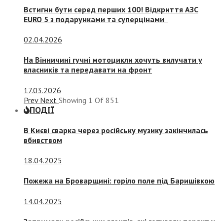
Встигни бути серед перших 100! Відкриття АЗС
EURO 5 з подарунками та суперцінами
02.04.2026
На Вінничині гучні мотоцикли хочуть вилучати у
власників та передавати на фронт
17.03.2026
Prev
Next
Showing
1
Of
851
ПОДІЇ
В Києві сварка через російську музику закінчилась
вбивством
18.04.2025
Пожежа на Броварщині: горіло поле під Баришівкою
14.04.2025