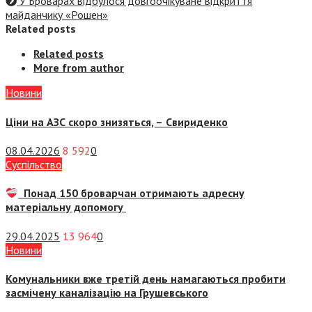
У Броварах відбулося довгоочікуване відкриття
майданчику «Рошен»
Related posts
Related posts
More from author
Новини
Ціни на АЗС скоро знизяться, –
Свириденко
08.04.2026
8 592
0
Суспiльство
Понад 150 броварчан отримають адресну
матеріальну допомогу
29.04.2025
13 964
0
Новини
Комунальники вже третій день намагаються пробити
засмічену каналізацію на Грушевського