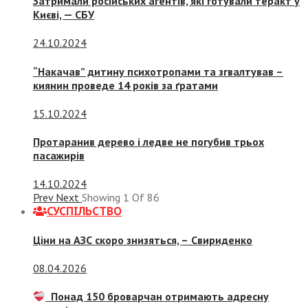
Затримали російських агентів, які готували теракт у
Києві, — СБУ
24.10.2024
“Накачав” дитину психотропами та згвалтував –
киянин проведе 14 років за ґратами
15.10.2024
Протаранив дерево і ледве не погубив трьох
пасажирів
14.10.2024
Prev
Next
Showing
1
Of
86
СУСПIЛЬСТВО
Ціни на АЗС скоро знизяться, –
Свириденко
08.04.2026
Понад 150 броварчан отримають адресну