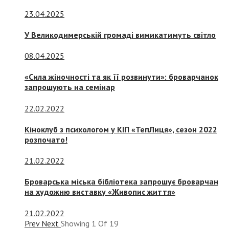
23.04.2025
У Великодимерській громаді вимикатимуть світло
08.04.2025
«Сила жіночності та як її розвинути»: броварчанок
запрошують на семінар
22.02.2022
Кіноклуб з психологом у КІП «ТепЛиця», сезон 2022
розпочато!
21.02.2022
Броварська міська бібліотека запрошує броварчан
на художню виставку «Живопис життя»
21.02.2022
Prev
Next
Showing
1
Of
19