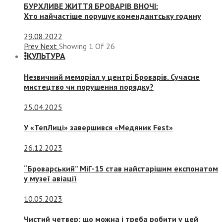
БУРХЛИВЕ ЖИТТЯ БРОВАРІВ ВНОЧІ:
Хто найчастіше порушує комендантську годину
29.08.2022
Prev
Next
Showing
1
Of
26
КУЛЬТУРА
Незвичний меморіал у центрі Броварів. Сучасне
мистецтво чи порушення порядку?
25.04.2025
У «ТепЛиці» завершився «Медяник Fest»
26.12.2023
“Броварський” МіГ-15 став найстарішим експонатом
у музеї авіації
10.05.2023
Чистий четвер: що можна і треба робити у цей