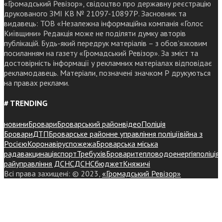
«Громадський Ревізор», свідоцтво про державну реєстрацію
друкованого ЗМІ КВ № 21097-10897Р. Засновник та
видавець: ТОВ «Незалежна інформаційна компанія «Голос
Київщини» Редакція може не поділяти думку авторів
публікацій. Будь-який передрук матеріалів – з обов’язковим
посиланням на газету «Громадський Ревізор». За зміст та
достовірність інформації у рекламних матеріалах відповідає
рекламодавець. Матеріали, позначені значком Р друкуються
на правах реклами.
# TRENDING
новини
Бровари
Броварський район
відео
Поліція
Бровари
ДТП
Броварське районне управління поліції
війна з
Росією
Коронавірус
пожежа
Броварська міська
рада
вакцинація
спорт
Требухів
Броваритепловодоенергія
поліція
райуправління ДСНС
ДСНС
бюджет
Княжичі
Всі права захищені: © 2023,
«Громадський Ревізор»