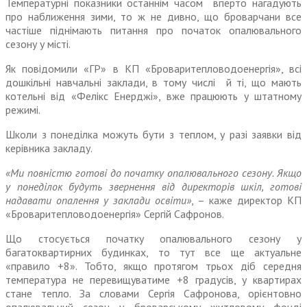
Температурні показники останнім часом вперто нагадують
про наближення зими, то ж не дивно, що броварчани все
частіше піднімають питання про початок опалювального
сезону у місті.
Як повідомили «ГР» в КП «Броваритепловодоенергія», всі
дошкільні навчальні заклади, в тому числі й ті, що мають
котельні від «Фелікс Енерджі», вже працюють у штатному
режимі.
Школи з понеділка можуть бути з теплом, у разі заявки від
керівника закладу.
«Ми повністю готові до початку опалювального сезону. Якщо
у понеділок будуть звернення від директорів шкіл, готові
надавати опалення у заклади освіти»
, – каже директор КП
«Броваритепловодоенергія» Сергій Сафронов.
Що стосується початку опалювального сезону у
багатоквартирних будинках, то тут все ще актуальне
«правило +8». Тобто, якщо протягом трьох діб середня
температура не перевищуватиме +8 градусів, у квартирах
стане тепло. За словами Сергія Сафронова, орієнтовно