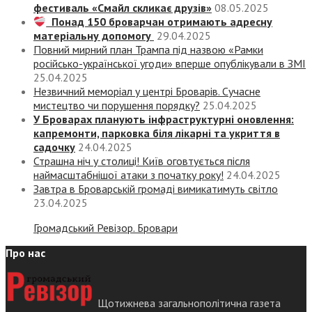
фестиваль «Смайл скликає друзів»
08.05.2025
Понад 150 броварчан отримають адресну
матеріальну допомогу
29.04.2025
Повний мирний план Трампа під назвою «‎Рамки
російсько-української угоди» вперше опублікували в ЗМІ
25.04.2025
Незвичний меморіал у центрі Броварів. Сучасне
мистецтво чи порушення порядку?
25.04.2025
У Броварах планують інфраструктурні оновлення:
капремонти, парковка біля лікарні та укриття в
садочку
24.04.2025
Страшна ніч у столиці! Київ оговтується після
наймасштабнішої атаки з початку року!
24.04.2025
Завтра в Броварській громаді вимикатимуть світло
23.04.2025
Громадський Ревізор. Бровари
Про нас
Щотижнева загальнополітична газета