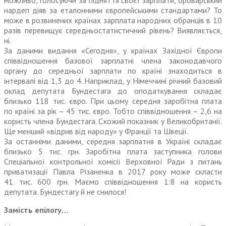
можливо, голосуючи за підняття своєї зарплати, броварський
нардеп діяв за еталонними європейськими стандартами? То
може в розвинених країнах зарплата народних обранців в 10
разів перевищує середньостатистичний рівень? Виявляється,
ні.
За даними видання «Сегодня», у країнах Західної Європи
співвідношення базової зарплатні члена законодавчого
органу до середньої зарплати по країні знаходиться в
інтервалі від 1,3 до 4. Наприк­лад, у Німеччині річний базовий
оклад депутата Бундестага до оподаткування складає
близько 118 тис. євро. При цьому середня заробітна плата
по країні за рік – 45 тис. євро. Тобто співвідношення – 2,6 на
користь члена Бундестага. Схожий показник у Великобританії.
Ще менший «відрив від народу» у Франції та Швеції.
За останніми даними, середня зарплатня в Україні складає
близько 5 тис. грн. Заробітна плата заступника голови
Спеціальної контрольної комісії Верховної Ради з питань
приватизації Павла Різаненка в 2017 року може скласти
41 тис. 600 грн. Маємо співвідношення 1:8 на користь
депутата. Бундестагу й не снилося!
Замість епілогу…