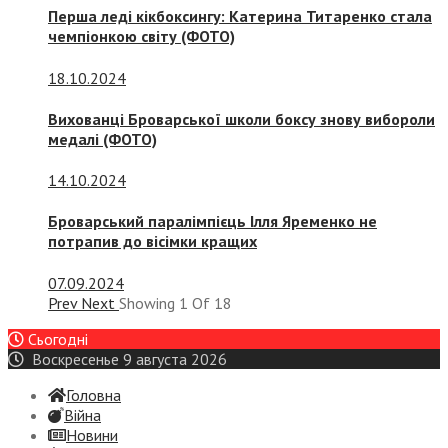
Перша леді кікбоксингу: Катерина Титаренко стала
чемпіонкою світу (ФОТО)
18.10.2024
Вихованці Броварської школи боксу знову вибороли
медалі (ФОТО)
14.10.2024
Броварський паралімпієць Ілля Яременко не
потрапив до вісімки кращих
07.09.2024
Prev
Next
Showing
1
Of
18
Сьогодні
Воскресенье 9 августа 2026
Головна
Війна
Новини