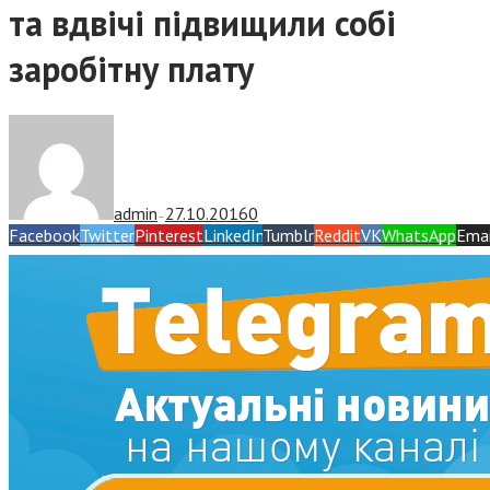
та вдвічі підвищили собі
заробітну плату
admin
27.10.2016
0
—
Facebook
Twitter
Pinterest
LinkedIn
Tumblr
Reddit
VK
WhatsApp
Emai