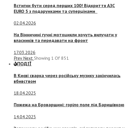
Встигни бути серед перших 100! Відкриття АЗС
EURO 5 з подарунками та суперцінами
02.04.2026
На Вінничині гучні мотоцикли хочуть вилучати у
власників та передавати на фронт
17.03.2026
Prev
Next
Showing
1
Of
851
ПОДІЇ
В Києві сварка через російську музику закінчилась
вбивством
18.04.2025
Пожежа на Броварщині: горіло поле під Баришівкою
14.04.2025