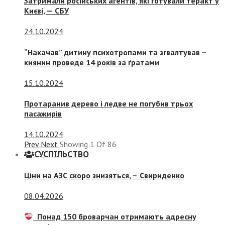
Затримали російських агентів, які готували теракт у
Києві, — СБУ
24.10.2024
“Накачав” дитину психотропами та згвалтував –
киянин проведе 14 років за ґратами
15.10.2024
Протаранив дерево і ледве не погубив трьох
пасажирів
14.10.2024
Prev
Next
Showing
1
Of
86
СУСПIЛЬСТВО
Ціни на АЗС скоро знизяться, –
Свириденко
08.04.2026
Понад 150 броварчан отримають адресну