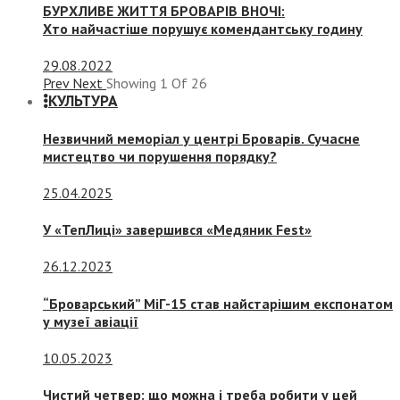
БУРХЛИВЕ ЖИТТЯ БРОВАРІВ ВНОЧІ:
Хто найчастіше порушує комендантську годину
29.08.2022
Prev
Next
Showing
1
Of
26
КУЛЬТУРА
Незвичний меморіал у центрі Броварів. Сучасне
мистецтво чи порушення порядку?
25.04.2025
У «ТепЛиці» завершився «Медяник Fest»
26.12.2023
“Броварський” МіГ-15 став найстарішим експонатом
у музеї авіації
10.05.2023
Чистий четвер: що можна і треба робити у цей