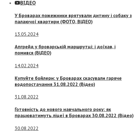
ВІДЕО
У Броварах пожежники врятували дитину і собаку з
палаючої квартири (ФОТО, ВІДЕО)
13.05.2024
Апгрейд у броварській маршрутці: і доїхав, і
помився (ВІДЕО)
14.02.2024
Купуйте бойлери: у Броварах скасували гаряче
водопостачання 31.08.2022 (Відео)
31.08.2022
Готовність до нового навчального року: як
працюватимуть ліцеї в Броварах 30.08.2022 (Відео)
30.08.2022