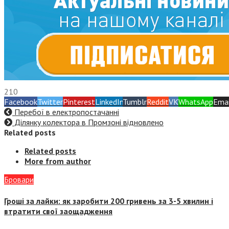
210
Facebook
Twitter
Pinterest
LinkedIn
Tumblr
Reddit
VK
WhatsApp
Emai
Перебої в електропостачанні
Ділянку колектора в Промзоні відновлено
Related posts
Related posts
More from author
Бровари
Гроші за лайки: як заробити 200 гривень за 3-5 хвилин і
втратити свої заощадження