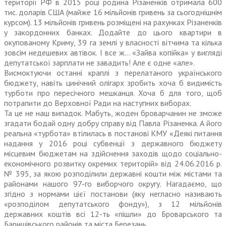
території РФ в 2015 році родина Різаненків отримала 600
тис. доларів США (майже 16 мільйонів гривень за сьогоднішнім
курсом). 13 мільйонів гривень розміщені на рахунках Різаненків
у закордонних банках. Додайте до цього квартири в
окупованому Криму, 39 га землі у власності вітчима та кілька
зовсім недешевих автівок. І все ж… «Зайва копійка» у вигляді
депутатської зарплати не завадить! Але є одне «але».
Висмоктуючи останні краплі з перелатаного українського
бюджету, навіть цинічний олігарх зробить хоча б видимість
турботи про пересічного мешканця. Хоча б для того, щоб
потрапити до Верховної Ради на наступних виборах.
Та це не наш випадок. Мабуть, жоден броварчанин не зможе
згадати бодай одну добру справу від Павла Різаненка. А його
реальна «турбота» втілилась в постанові КМУ «Деякі питання
надання у 2016 році субвенції з державного бюд­жету
місцевим бюджетам на здійснення заходів щодо соціально-
економічного розвитку окремих територій» від 24.06.2016 р.
№ 395, за якою розподілили державні кошти між містами та
районами нашого 97-го виборчого округу. Нагадаємо, що
згідно з нормами цієї постанови (яку негласно називають
«розподілом депутатського фонду»), з 12 мільйонів
державних коштів всі 12-ть «пішли» до Броварського та
Баришівського районів та міста Березань.