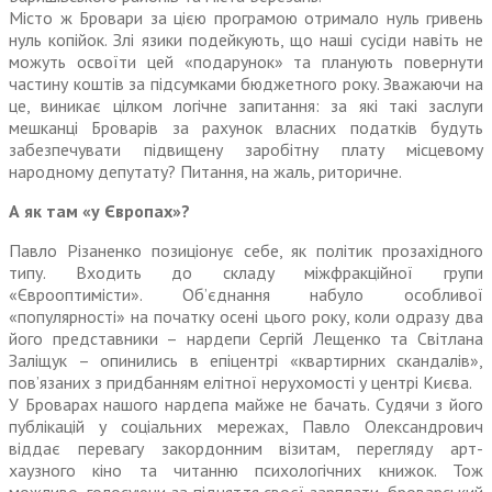
Місто ж Бровари за цією програмою отримало нуль гривень
нуль копійок. Злі язики подейкують, що наші сусіди навіть не
можуть освоїти цей «подарунок» та планують повернути
частину коштів за підсумками бюджетного року. Зважаючи на
це, виникає цілком логічне запитання: за які такі заслуги
мешканці Броварів за рахунок власних податків будуть
забезпечувати підвищену заробітну плату місцевому
народному депутату? Питання, на жаль, риторичне.
А як там «у Європах»?
Павло Різаненко позиціонує себе, як політик прозахідного
типу. Входить до складу міжфракційної групи
«Єврооптимісти». Об’єднання набуло особливої
«популярності» на початку осені цього року, коли одразу два
його представники – нардепи Сергій Лещенко та Світлана
Заліщук – опинились в епіцентрі «квартирних скандалів»,
пов’язаних з придбанням елітної нерухомості у цент­рі Києва.
У Броварах нашого нардепа майже не бачать. Судячи з його
публікацій у соціальних мережах, Павло Олександрович
віддає перевагу закордонним візитам, перегляду арт-
хаузного кіно та читанню психологічних книжок. Тож