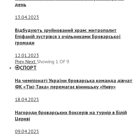
день
13.04.2023
Відбудують зруйнований храм: митрополит
Епіфаній зустрівся з очільниками Броварської
громади
12.01.2023
Prev
Next
Showing
1
Of
9
СПОРТ
На чемпіонаті України броварська команда дівчат
ФК «Тікі-Така» перемагає вінницьку «Ниву»
18.04.2025
Нагороди броварських боксерів на турнір в Білій
Церкві
09.04.2025