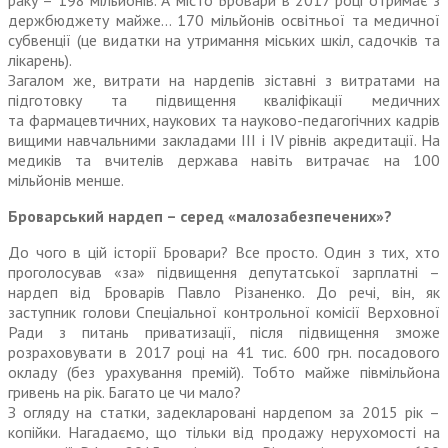
раку – 198 мільйонів. А місто Бровари в 2017 році отримає з
держбюджету майже… 170 мільйонів освітньої та медичної
субвенції (це видатки на утримання міських шкіл, садочків та
лікарень).
Загалом же, витрати на нардепів зіставні з витратами на
підготовку та підвищення кваліфікації медичних
та фармацевтичних, наукових та науково-педагогічних кадрів
вищими навчальними закладами ІІІ і ІV рівнів акредитації. На
медиків та вчителів держава навіть витрачає на 100
мільйонів менше.
Броварський нардеп – серед «малозабезпечених»?
До чого в цій історії Бровари? Все просто. Один з тих, хто
проголосував «за» підвищення депутатської зарплатні –
нардеп від Броварів Павло Різаненко. До речі, він, як
заступник голови Спеціальної контрольної комісії Верховної
Ради з питань приватизації, після підвищення зможе
розраховувати в 2017 році на 41 тис. 600 грн. посадового
окладу (без урахування премій). Тобто майже півмільйона
гривень на рік. Багато це чи мало?
З огляду на статки, задекларовані нардепом за 2015 рік –
копійки. Нагадаємо, що тільки від продажу нерухомості на