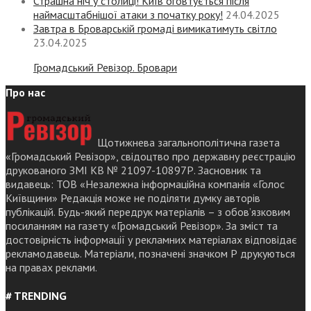
Страшна ніч у столиці! Київ оговтується після
наймасштабнішої атаки з початку року!
24.04.2025
Завтра в Броварській громаді вимикатимуть світло
23.04.2025
Громадський Ревізор. Бровари
Про нас
Щотижнева загальнополітична газета
«Громадський Ревізор», свідоцтво про державну реєстрацію
друкованого ЗМІ КВ № 21097-10897Р. Засновник та
видавець: ТОВ «Незалежна інформаційна компанія «Голос
Київщини» Редакція може не поділяти думку авторів
публікацій. Будь-який передрук матеріалів – з обов’язковим
посиланням на газету «Громадський Ревізор». За зміст та
достовірність інформації у рекламних матеріалах відповідає
рекламодавець. Матеріали, позначені значком Р друкуються
на правах реклами.
# TRENDING