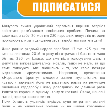
Минулого тижня український парламент вирішив всерйоз
зайнятися розв’язанням соціальних проблем. Почали, як
водиться, з себе. 20 жовтня 230 народних депутатів як один
проголосували за підвищення своєї заробітної платні вдвічі!
Якщо раніше рядовий нардеп зароб­ляв 17 тис. 425 грн., то
вже за листопад 2016-го року він отримає ні багато ні мало
36 тис. 250 грн. Цікаво, що вже після голосування деякі з
депутатів виправдовувались, мовляв, гадки не мали, за що
саме голосують. Але знайшлись й ті, хто свою позицію
відстоював аргументовано. Наприклад, представник
«Народного фронту» відверто заявив журналістам, що
«старої» зарплатні йому не вистачало навіть на регулярне
оновлення гардеробу і йому доводилось по декілька разів
їздити за кордон в одному і тому ж костюмі. Отака, шановні
читачі, правда нашого життя.
Поки більшість українців вирішує, куди витратити останні
гроші – на харчування родини чи на шалені комунальні