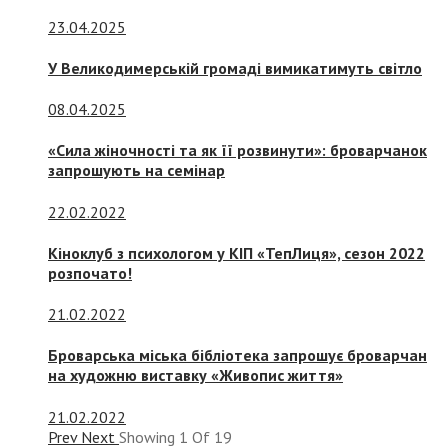
23.04.2025
У Великодимерській громаді вимикатимуть світло
08.04.2025
«Сила жіночності та як її розвинути»: броварчанок
запрошують на семінар
22.02.2022
Кіноклуб з психологом у КІП «ТепЛиця», сезон 2022
розпочато!
21.02.2022
Броварська міська бібліотека запрошує броварчан
на художню виставку «Живопис життя»
21.02.2022
Prev
Next
Showing
1
Of
19