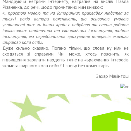
Мандруючи нетрями Інтернету, натрапив на вислів Павла
Різаненка, до речі, щодо прочитаних ним книжок:
«…простою мовою та на історичних прикладах людства за
тисячі років автори пояснюють, що основною умовою
успішності тих чи інших країн є побудова та стала робота
інклюзивних політичних та економічних інститутів, тобто
інститутів, які передбачають врахування інтересів якомога
ширшого кола осіб».
Дуже сильно сказано. Погано тільки, що слова ну ніяк не
сходяться зі справами. Чи, може, хтось пояснить, як
підвищення зарплати нардепів тягне на «врахування інтересів
якомога ширшого кола осіб»? І знову без коментарів…
Захар Макінтош