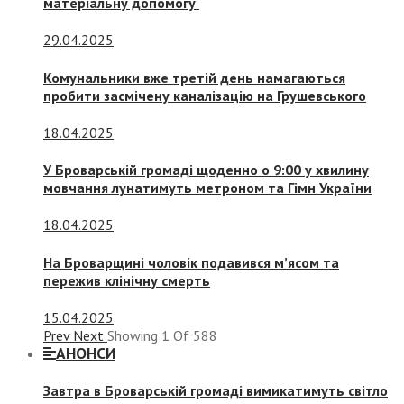
матеріальну допомогу
29.04.2025
Комунальники вже третій день намагаються
пробити засмічену каналізацію на Грушевського
18.04.2025
У Броварській громаді щоденно о 9:00 у хвилину
мовчання лунатимуть метроном та Гімн України
18.04.2025
На Броварщині чоловік подавився м’ясом та
пережив клінічну смерть
15.04.2025
Prev
Next
Showing
1
Of
588
АНОНСИ
Завтра в Броварській громаді вимикатимуть світло