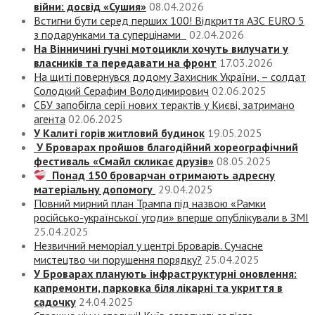
війни: досвід «Сушия»
08.04.2026
Встигни бути серед перших 100! Відкриття АЗС EURO 5
з подарунками та суперцінами
02.04.2026
На Вінничині гучні мотоцикли хочуть вилучати у
власників та передавати на фронт
17.03.2026
На щиті повернувся додому Захисник України, – солдат
Солодкий Серафим Володимирович
02.06.2025
СБУ запобігла серії нових терактів у Києві, затримано
агента
02.06.2025
У Калиті горів житловий будинок
19.05.2025
У Броварах пройшов благодійний хореографічний
фестиваль «Смайл скликає друзів»
08.05.2025
Понад 150 броварчан отримають адресну
матеріальну допомогу
29.04.2025
Повний мирний план Трампа під назвою «‎Рамки
російсько-української угоди» вперше опублікували в ЗМІ
25.04.2025
Незвичний меморіал у центрі Броварів. Сучасне
мистецтво чи порушення порядку?
25.04.2025
У Броварах планують інфраструктурні оновлення:
капремонти, парковка біля лікарні та укриття в
садочку
24.04.2025