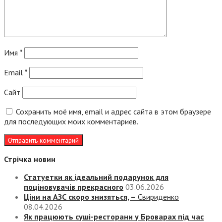
Имя
*
Email
*
Сайт
Сохранить моё имя, email и адрес сайта в этом браузере
для последующих моих комментариев.
Стрічка новин
Статуетки як ідеальний подарунок для
поціновувачів прекрасного
03.06.2026
Ціни на АЗС скоро знизяться, –
Свириденко
08.04.2026
Як працюють суші-ресторани у Броварах під час