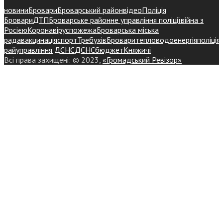
новини
Бровари
Броварський район
відео
Поліція
Бровари
ДТП
Броварське районне управління поліції
війна з
Росією
Коронавірус
пожежа
Броварська міська
рада
вакцинація
спорт
Требухів
Броваритепловодоенергія
поліція
райуправління ДСНС
ДСНС
бюджет
Княжичі
Всі права захищені: © 2023,
«Громадський Ревізор»