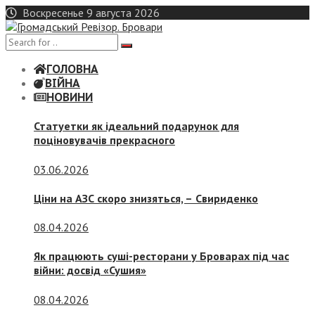
Skip
Воскресенье 9 августа 2026
to
content
ГОЛОВНА
ВІЙНА
НОВИНИ
Статуетки як ідеальний подарунок для
поціновувачів прекрасного
03.06.2026
Ціни на АЗС скоро знизяться, –
Свириденко
08.04.2026
Як працюють суші-ресторани у Броварах під час
війни: досвід «Сушия»
08.04.2026