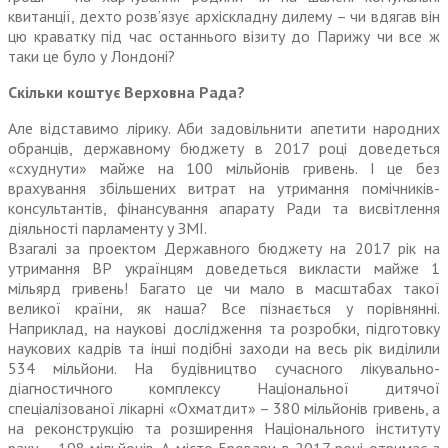
квитанції, дехто розв’язує архіскладну дилему – чи вдягав він
цю краватку під час останнього візиту до Парижу чи все ж
таки це було у Лондоні?
Скільки коштує Верховна Рада?
Але відставимо лірику. Аби задовільнити апетити народних
обранців, державному бюджету в 2017 році доведеться
«схуднути» майже на 100 мільйонів гривень. І це без
врахування збільшених витрат на утримання помічників-
консультантів, фінансування апарату Ради та висвітлення
діяльності парламенту у ЗМІ.
Взагалі за проектом Державного бюджету на 2017 рік на
утримання ВР українцям доведеться викласти майже 1
мільярд гривень! Багато це чи мало в масштабах такої
великої країни, як наша? Все пізнається у порівнянні.
Наприклад, на наукові дослідження та розробки, підготовку
наукових кадрів та інші подібні заходи на весь рік виділили
534 мільйони. На будівництво сучасного лікувально-
діагностичного комплексу Національної дитячої
спеціалізованої лікарні «Охматдит» – 380 мільйонів гривень, а
на реконструкцію та розширення Національного інституту