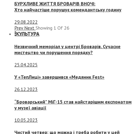
БУРХЛИВЕ ЖИТТЯ БРОВАРІВ ВНОЧІ:
Хто найчастіше порушує комендантську годину
29.08.2022
Prev
Next
Showing
1
Of
26
КУЛЬТУРА
Незвичний меморіал у центрі Броварів. Сучасне
мистецтво чи порушення порядку?
25.04.2025
У «ТепЛиці» завершився «Медяник Fest»
26.12.2023
“Броварський” МіГ-15 став найстарішим експонатом
у музеї авіації
10.05.2023
Чистий четвер: що можна і треба робити у цей