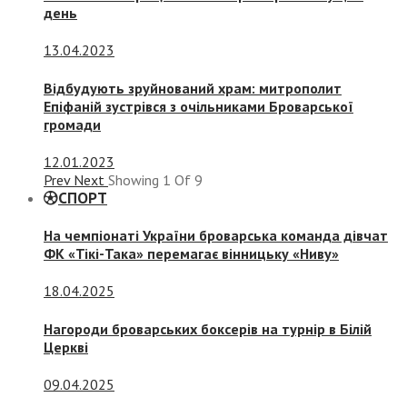
день
13.04.2023
Відбудують зруйнований храм: митрополит
Епіфаній зустрівся з очільниками Броварської
громади
12.01.2023
Prev
Next
Showing
1
Of
9
СПОРТ
На чемпіонаті України броварська команда дівчат
ФК «Тікі-Така» перемагає вінницьку «Ниву»
18.04.2025
Нагороди броварських боксерів на турнір в Білій
Церкві
09.04.2025