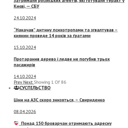
Затримали російських агентів, які готували теракт у
Києві, — СБУ
24.10.2024
“Накачав” дитину психотропами та згвалтував –
киянин проведе 14 років за ґратами
15.10.2024
Протаранив дерево і ледве не погубив трьох
пасажирів
14.10.2024
Prev
Next
Showing
1
Of
86
СУСПIЛЬСТВО
Ціни на АЗС скоро знизяться, –
Свириденко
08.04.2026
Понад 150 броварчан отримають адресну