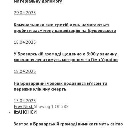
матеріальну допомогу
29.04.2025
Комунальники вже третій день намагаються
пробити засмічену каналізацію на Грушевського
18.04.2025
У Броварській громаді щоденно о 9:00 у хвилину
мовчання лунатимуть метроном та Гімн України
18.04.2025
На Броварщині чоловік подавився м’ясом та
пережив клінічну смерть
15.04.2025
Prev
Next
Showing
1
Of
588
АНОНСИ
Завтра в Броварській громаді вимикатимуть світло