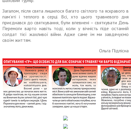
шаховий турнір.
Загалом, після свята лишилося багато світлого та яскравого в
пам’яті і теплого в серці. Всі, хто цього травневого дня
приєднався до святкування, були впевнені – святкувати День
Перемоги варто навіть тоді, коли у вічність піде останній
солдат тієї жахливої війни. Адже саме їм ми завдячу­ємо
своїм життям.
Ольга Підлісна