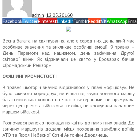
admin
12.05.2016
0
—
Facebook
Twitter
Pinterest
LinkedIn
Tumblr
Reddit
VK
WhatsApp
Emai
Весна багата на святкування, але є серед них день, який має
особливе значення та викликає особливі емоції. 9 травня –
День Перемоги над нацизмом, день закінчення Другої
світової війни. Як відзначали це свято у Броварах бачив
«Громадський Ревізор»
ОФІЦІЙНІ УРОЧИСТОСТІ
9 травня цьогоріч значно відрізнялося у плані «офіціозу». Не
було «живого коридору», не йшла під звуки воєнного маршу
багаточисельна колона на чолі з ветеранами, не прямувала
через центр міста військова техніка, не крокували парадним
маршем військові.
Розпочався ранок з покладання квітів до пам’ятних знаків. До
звичних маршрутів додали місця поховання загиблих воїнів
АТО та Героя Небесної Сотні Антоніни Дворянець.