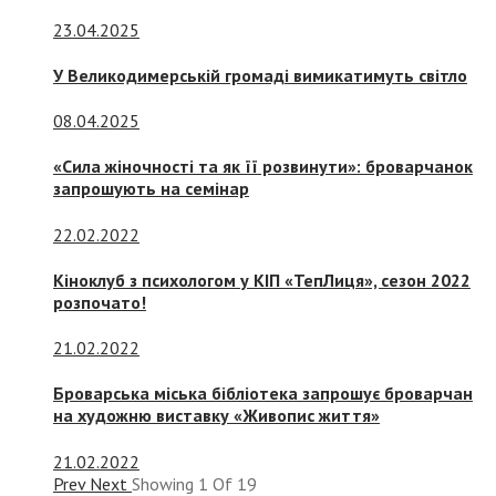
23.04.2025
У Великодимерській громаді вимикатимуть світло
08.04.2025
«Сила жіночності та як її розвинути»: броварчанок
запрошують на семінар
22.02.2022
Кіноклуб з психологом у КІП «ТепЛиця», сезон 2022
розпочато!
21.02.2022
Броварська міська бібліотека запрошує броварчан
на художню виставку «Живопис життя»
21.02.2022
Prev
Next
Showing
1
Of
19