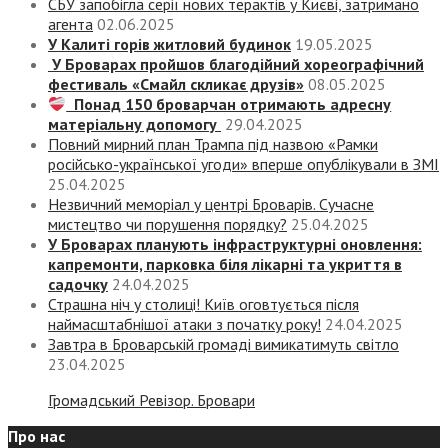
СБУ запобігла серії нових терактів у Києві, затримано
агента
02.06.2025
У Калиті горів житловий будинок
19.05.2025
У Броварах пройшов благодійний хореографічний
фестиваль «Смайл скликає друзів»
08.05.2025
Понад 150 броварчан отримають адресну
матеріальну допомогу
29.04.2025
Повний мирний план Трампа під назвою «‎Рамки
російсько-української угоди» вперше опублікували в ЗМІ
25.04.2025
Незвичний меморіал у центрі Броварів. Сучасне
мистецтво чи порушення порядку?
25.04.2025
У Броварах планують інфраструктурні оновлення:
капремонти, парковка біля лікарні та укриття в
садочку
24.04.2025
Страшна ніч у столиці! Київ оговтується після
наймасштабнішої атаки з початку року!
24.04.2025
Завтра в Броварській громаді вимикатимуть світло
23.04.2025
Громадський Ревізор. Бровари
Про нас