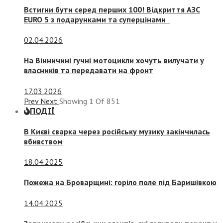
Встигни бути серед перших 100! Відкриття АЗС
EURO 5 з подарунками та суперцінами
02.04.2026
На Вінничині гучні мотоцикли хочуть вилучати у
власників та передавати на фронт
17.03.2026
Prev
Next
Showing
1
Of
851
ПОДІЇ
В Києві сварка через російську музику закінчилась
вбивством
18.04.2025
Пожежа на Броварщині: горіло поле під Баришівкою
14.04.2025