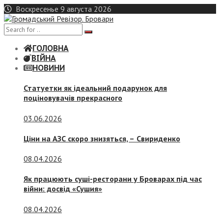
Skip
Воскресенье 9 августа 2026
to
content
ГОЛОВНА
ВІЙНА
НОВИНИ
Статуетки як ідеальний подарунок для
поціновувачів прекрасного
03.06.2026
Ціни на АЗС скоро знизяться, –
Свириденко
08.04.2026
Як працюють суші-ресторани у Броварах під час
війни: досвід «Сушия»
08.04.2026