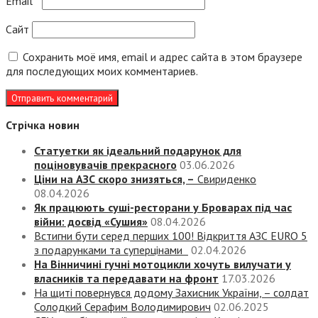
Email
*
Сайт
Сохранить моё имя, email и адрес сайта в этом браузере
для последующих моих комментариев.
Стрічка новин
Статуетки як ідеальний подарунок для
поціновувачів прекрасного
03.06.2026
Ціни на АЗС скоро знизяться, –
Свириденко
08.04.2026
Як працюють суші-ресторани у Броварах під час
війни: досвід «Сушия»
08.04.2026
Встигни бути серед перших 100! Відкриття АЗС EURO 5
з подарунками та суперцінами
02.04.2026
На Вінничині гучні мотоцикли хочуть вилучати у
власників та передавати на фронт
17.03.2026
На щиті повернувся додому Захисник України, – солдат
Солодкий Серафим Володимирович
02.06.2025