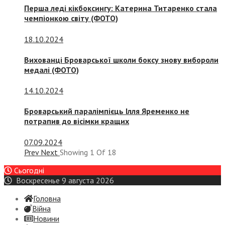
Перша леді кікбоксингу: Катерина Титаренко стала
чемпіонкою світу (ФОТО)
18.10.2024
Вихованці Броварської школи боксу знову вибороли
медалі (ФОТО)
14.10.2024
Броварський паралімпієць Ілля Яременко не
потрапив до вісімки кращих
07.09.2024
Prev
Next
Showing
1
Of
18
Сьогодні
Воскресенье 9 августа 2026
Головна
Війна
Новини