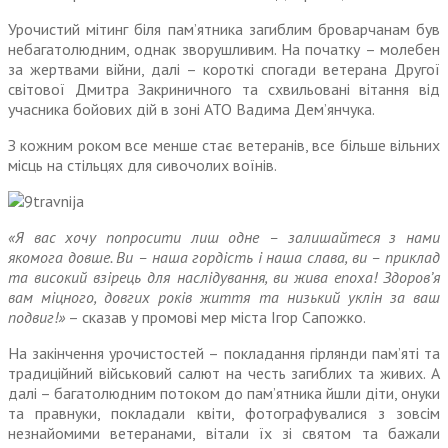
Урочистий мітинг біля пам’ятника загиблим бровар­чанам був
небагатолюдним, однак зворушливим. На початку – молебен
за жертвами війни, далі – короткі спогади ветерана Другої
світової Дмитра Закриничного та схвильовані вітання від
учасника бойових дій в зоні АТО Вадима Дем’янчука.
З кожним роком все менше стає ветеранів, все більше вільних
місць на стільцях для сивочолих воїнів.
«Я вас хочу попросити лиш одне – залишайтеся з нами
якомога довше. Ви – наша гордість і наша слава, ви – приклад
та високий взірець для наслідування, ви жива епоха! Здоров’я
вам міцного, довгих років життя та низький уклін за ваш
подвиг!»
– сказав у промові мер міста Ігор Сапожко.
На закінчення урочистостей – покладання гірлянди пам’яті та
традиційний військовий салют на честь загиблих та живих. А
далі – багатолюдним потоком до пам’ятника йшли діти, онуки
та правнуки, покладали квіти, фотографувалися з зовсім
незна­йомими ветеранами, вітали їх зі святом та бажали