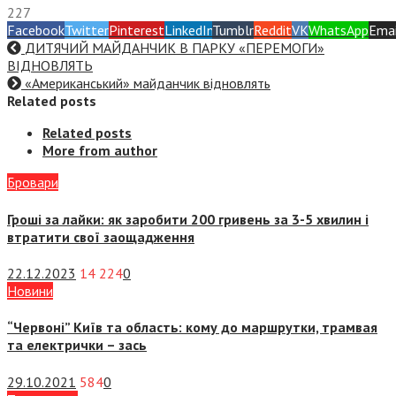
227
Facebook
Twitter
Pinterest
LinkedIn
Tumblr
Reddit
VK
WhatsApp
Emai
ДИТЯЧИЙ МАЙДАНЧИК В ПАРКУ «ПЕРЕМОГИ»
ВІДНОВЛЯТЬ
«Американський» майданчик відновлять
Related posts
Related posts
More from author
Бровари
Гроші за лайки: як заробити 200 гривень за 3-5 хвилин і
втратити свої заощадження
22.12.2023
14 224
0
Новини
“Червоні” Київ та область: кому до маршрутки, трамвая
та електрички – зась
29.10.2021
584
0