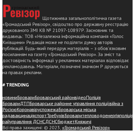
Щотижнева загальнополітична газета
«Громадський Ревізор», свідоцтво про державну реєстрацію
друкованого ЗМІ КВ № 21097-10897Р. Засновник та
видавець: ТОВ «Незалежна інформаційна компанія «Голос
Київщини» Редакція може не поділяти думку авторів
публікацій. Будь-який передрук матеріалів – з обов’язковим
посиланням на газету «Громадський Ревізор». За зміст та
достовірність інформації у рекламних матеріалах відповідає
рекламодавець. Матеріали, позначені значком Р друкуються
на правах реклами.
# TRENDING
новини
Бровари
Броварський район
відео
Поліція
Бровари
ДТП
Броварське районне управління поліції
війна з
Росією
Коронавірус
пожежа
Броварська міська
рада
вакцинація
спорт
Требухів
Броваритепловодоенергія
поліція
райуправління ДСНС
ДСНС
бюджет
Княжичі
Всі права захищені: © 2023,
«Громадський Ревізор»