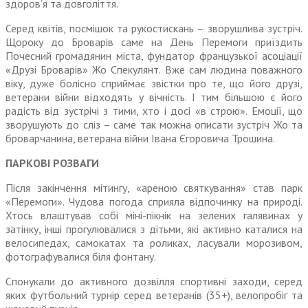
здоров’я та довголіття.
Серед квітів, посмішок та рукостискань – зворушлива зустріч.
Щороку до Броварів саме на День Перемоги приїздить
Почесний громадянин міста, фундатор французької асоціації
«Друзі Броварів» Жо Спекулянт. Вже сам людина поважного
віку, дуже болісно сприймає звістки про те, що його друзі,
ветерани війни відходять у вічність. І тим більшою є його
радість від зустрічі з тими, хто і досі «в строю». Емоції, що
зворушують до сліз – саме так можна описати зустріч Жо та
броварчанина, ветерана війни Івана Єгоровича Трошина.
ПАРКОВІ РОЗВАГИ
Після закінчення мітингу, «ареною святкування» став парк
«Перемоги». Чудова погода сприяла відпочинку на природі.
Хтось влаштував собі міні-пікнік на зелених галявинах у
затінку, інші прогулювалися з дітьми, які активно каталися на
велосипедах, самокатах та роликах, ласували морозивом,
фотографувалися біля фонтану.
Спонукали до активного дозвілля спортивні заходи, серед
яких футбольний турнір серед ветеранів (35+), велопробіг та