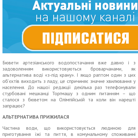
Бювети артезіанського водопостачання вже давно і з
задоволенням використовуються броварчанами, як
альтернатива воді «з-під крану». І якщо раптом один з цих
об’єктів виходить з ладу, це спричиняє значне хвилювання у
населення. До нашої редакції декілька раз телефонували
стурбовані мешканці Торгмашу з одним питанням – що
сталося з бюветом на Олімпійській та коли він нарешті
запрацює?
АЛЬТЕРНАТИВА ПРИЖИЛАСЯ
Частина води, що використову­ється людиною для
приготування їжі та пиття, в комунальному спо­живанні