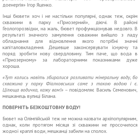
доенергія» Ігор Яценко.
Інші бювети хоч і не настільки популярні, однак теж, окрім
скважини в парку «Приозерний», діючі. В районі
Геологорозвідки, на жаль, бювет профункціонував недовго. В
результаті значного замулення скважини вийшло з ладу
обладнання для від­новлення якого потрібні значні
капіталовкладення. Дешевше законсервувати існуючу та
поряд зробити нову свердловину. Тим паче, що вода в
«Приозерному» за лабораторними показниками дуже
хороша.
«Тут колись навіть збиралися розливати мінеральну воду, бо
скважина у парку Фіалковських саме з такою водою і є.
Цілюща водичка, кажу вам!»
– повідомляє Василь Семенович,
мешканець вулиці Білана.
ПОВЕРНІТЬ БЕЗКОШТОВНУ ВОДУ!
Бювет на Олімпійській теж не можна назвати архіпопулярним,
однак, коли протягом місяця зі скважини не просочилося
жодної краплі води, мешканці забили на сполох.