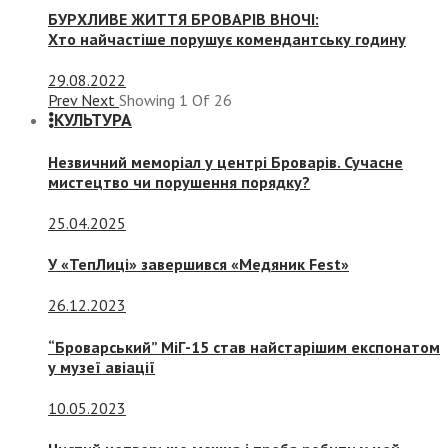
БУРХЛИВЕ ЖИТТЯ БРОВАРІВ ВНОЧІ:
Хто найчастіше порушує комендантську годину
29.08.2022
Prev
Next
Showing
1
Of
26
КУЛЬТУРА
Незвичний меморіал у центрі Броварів. Сучасне
мистецтво чи порушення порядку?
25.04.2025
У «ТепЛиці» завершився «Медяник Fest»
26.12.2023
“Броварський” МіГ-15 став найстарішим експонатом
у музеї авіації
10.05.2023