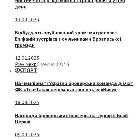
Чистий четвер: що можна і треба робити у цей
день
13.04.2023
Відбудують зруйнований храм: митрополит
Епіфаній зустрівся з очільниками Броварської
громади
12.01.2023
Prev
Next
Showing
1
Of
9
СПОРТ
На чемпіонаті України броварська команда дівчат
ФК «Тікі-Така» перемагає вінницьку «Ниву»
18.04.2025
Нагороди броварських боксерів на турнір в Білій
Церкві
09.04.2025