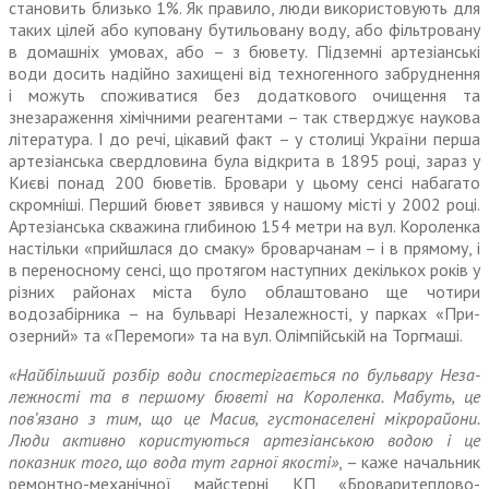
становить близько 1%. Як правило, люди використовують для
таких цілей або куповану бутильовану воду, або фільтро­вану
в домашніх умовах, або – з бювету. Підземні артезіанські
води досить надійно захищені від тех­ногенного забруднення
і можуть споживатися без додаткового очищення та
знезараження хіміч­ними реагентами – так стверджує наукова
література. І до речі, цікавий факт – у столиці України перша
артезіанська свердловина була відкрита в 1895 році, зараз у
Києві понад 200 бюветів. Бровари у цьому сенсі набагато
скромніші. Перший бювет зявився у нашому місті у 2002 році.
Артезіанська скважина глибиною 154 метри на вул. Короленка
настільки «при­йшлася до смаку» броварчанам – і в прямому, і
в переносному сенсі, що протягом наступних декількох років у
різних районах міста було облаштовано ще чотири
водозабірника – на бульварі Незалежності, у парках «При­
озерний» та «Перемоги» та на вул. Олімпійській на Торгмаші.
«Найбільший розбір води спо­стерігається по бульвару Неза­
лежності та в першому бюветі на Короленка. Мабуть, це
пов’язано з тим, що це Масив, густонаселені мікрорайони.
Люди активно користуються артезіанською водою і це
показник того, що вода тут гарної якості»
, – каже начальник
ремонтно-механічної майстерні КП «Броваритеплово­