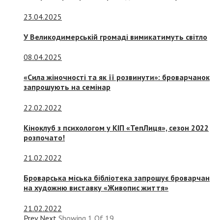
23.04.2025
У Великодимерській громаді вимикатимуть світло
08.04.2025
«Сила жіночності та як її розвинути»: броварчанок
запрошують на семінар
22.02.2022
Кіноклуб з психологом у КІП «ТепЛиця», сезон 2022
розпочато!
21.02.2022
Броварська міська бібліотека запрошує броварчан
на художню виставку «Живопис життя»
21.02.2022
Prev
Next
Showing
1
Of
19