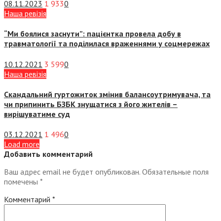
08.11.2023
1 933
0
Наша ревізія
“Ми боялися заснути”: пацієнтка провела добу в
травматології та поділилася враженнями у соцмережах
10.12.2021
3 599
0
Наша ревізія
Скандальний гуртожиток змінив балансоутримувача, та
чи припинить БЗБК знущатися з його жителів –
вирішуватиме суд
03.12.2021
1 496
0
Load more
Добавить комментарий
Ваш адрес email не будет опубликован.
Обязательные поля
помечены
*
Комментарий
*