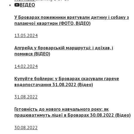
ВІДЕО
У Броварах пожежники врятували дитину і собаку з
палаючої квартири (ФОТО, ВІДЕО)
13.05.2024
Апгрейд у броварській маршрутці: і доїхав, і
помився (ВІДЕО)
14.02.2024
Купуйте бойлери: у Броварах скасували гаряче
водопостачання 31.08.2022 (Відео)
31.08.2022
Готовність до нового навчального року: як
працюватимуть ліцеї в Броварах 30.08.2022 (Відео)
30.08.2022