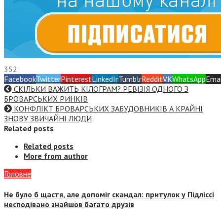
352
Facebook
Twitter
Pinterest
LinkedIn
Tumblr
Reddit
VK
WhatsApp
Emai
СКІЛЬКИ ВАЖИТЬ КІЛОГРАМ? РЕВІЗІЯ ОДНОГО З
БРОВАРСЬКИХ РИНКІВ
КОНФЛІКТ БРОВАРСЬКИХ ЗАБУДОВНИКІВ А КРАЙНІ
ЗНОВУ ЗВИЧАЙНІ ЛЮДИ
Related posts
Related posts
More from author
Головне
Не було б щастя, але допоміг скандал: притулок у Підліссі
несподівано знайшов багато друзів