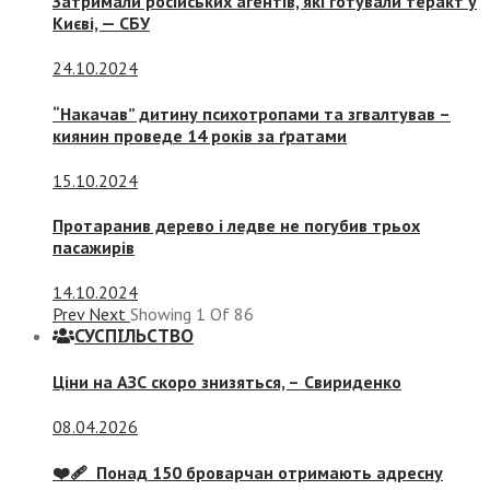
Затримали російських агентів, які готували теракт у
Києві, — СБУ
24.10.2024
“Накачав” дитину психотропами та згвалтував –
киянин проведе 14 років за ґратами
15.10.2024
Протаранив дерево і ледве не погубив трьох
пасажирів
14.10.2024
Prev
Next
Showing
1
Of
86
СУСПIЛЬСТВО
Ціни на АЗС скоро знизяться, –
Свириденко
08.04.2026
❤️‍🩹 Понад 150 броварчан отримають адресну