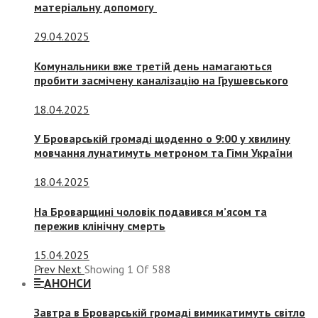
матеріальну допомогу
29.04.2025
Комунальники вже третій день намагаються
пробити засмічену каналізацію на Грушевського
18.04.2025
У Броварській громаді щоденно о 9:00 у хвилину
мовчання лунатимуть метроном та Гімн України
18.04.2025
На Броварщині чоловік подавився м’ясом та
пережив клінічну смерть
15.04.2025
Prev
Next
Showing
1
Of
588
АНОНСИ
Завтра в Броварській громаді вимикатимуть світло