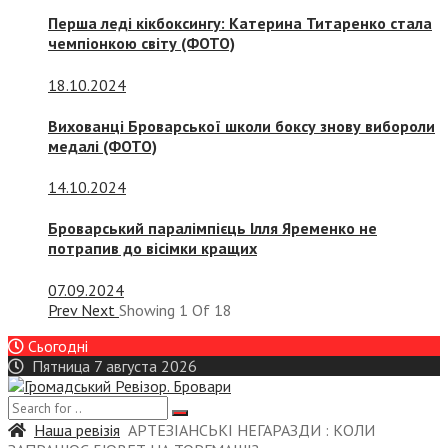
Перша леді кікбоксингу: Катерина Титаренко стала
чемпіонкою світу (ФОТО)
18.10.2024
Вихованці Броварської школи боксу знову вибороли
медалі (ФОТО)
14.10.2024
Броварський паралімпієць Ілля Яременко не
потрапив до вісімки кращих
07.09.2024
Prev
Next
Showing
1
Of
18
Сьогодні
Пятница 7 августа 2026
Наша ревізія
АРТЕЗІАНСЬКІ НЕГАРАЗДИ : КОЛИ