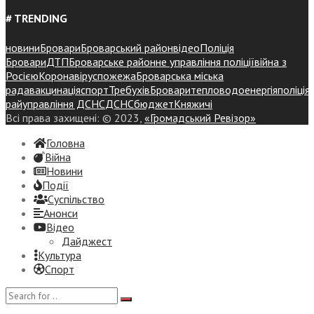
# TRENDING
новини
Бровари
Броварський район
відео
Поліція
Бровари
ДТП
Броварське районне управління поліції
війна з
Росією
Коронавірус
пожежа
Броварська міська
рада
вакцинація
спорт
Требухів
Броваритепловодоенергія
поліція
райуправління ДСНС
ДСНС
бюджет
Княжичі
Всі права захищені: © 2023,
«Громадський Ревізор»
Головна
Війна
Новини
Події
Суспiльство
Анонси
Відео
Дайджест
Культура
Спорт