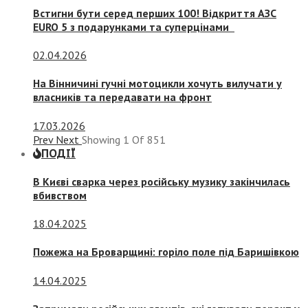
Встигни бути серед перших 100! Відкриття АЗС
EURO 5 з подарунками та суперцінами
02.04.2026
На Вінничині гучні мотоцикли хочуть вилучати у
власників та передавати на фронт
17.03.2026
Prev
Next
Showing
1
Of
851
ПОДІЇ
В Києві сварка через російську музику закінчилась
вбивством
18.04.2025
Пожежа на Броварщині: горіло поле під Баришівкою
14.04.2025