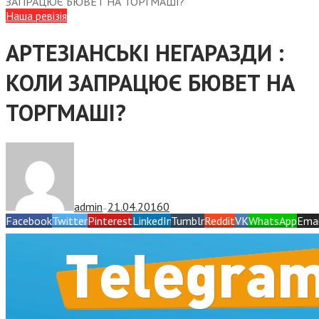
ЗАПРАЦЮЄ БЮВЕТ НА ТОРГМАШІ?
Наша ревізія
АРТЕЗІАНСЬКІ НЕГАРАЗДИ :
КОЛИ ЗАПРАЦЮЄ БЮВЕТ НА
ТОРГМАШІ?
admin
21.04.2016
0
—
Facebook
Twitter
Pinterest
LinkedIn
Tumblr
Reddit
VK
WhatsApp
Emai