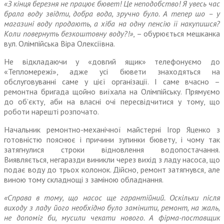
«З кінця березня не працює бювет! Це неподобство! Я увесь час
брала воду звідти, добра вода, зручно було. А тепер шо – у
магазині воду продають, а хіба на одну пенсію її накупишся?
Коли повернуть безкоштовну воду?!»
, – обурюється мешканка
вул. Олімпійська Віра Олексіївна.
Не відкладаючи у «довгий ящик» телефонуємо до
«Тепломережі», адже усі бювети знаходяться на
обслуговуванні саме у цієї орга­нізації. І саме вчасно –
ремонтна бригада щойно виїхала на Олім­пійську. Прямуємо
до об’єкту, аби на власні очі пересвідчитися у тому, що
роботи нарешті розпочато.
Начальник ремонтно-механічної майстерні Ігор Яценко з
готов­ністю пояснює і причини зупинки бювету, і чому так
затягнулися строки відновлення водопоста­чання.
Виявляється, негаразди виникли через вихід з ладу насоса, що
подає воду до трьох колонок. Дійсно, ремонт затягнувся, але
виною тому складнощі з заміною обладнання.
«Справа в тому, що насос ще гарантійний. Оскільки після
виходу з ладу його необхідно було замінити, ремонт, на жаль,
не допоміг би, мусили чекати нового. А фірма-поставщик