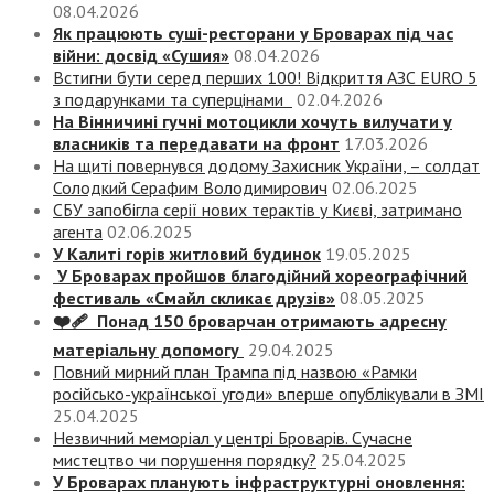
08.04.2026
Як працюють суші-ресторани у Броварах під час
війни: досвід «Сушия»
08.04.2026
Встигни бути серед перших 100! Відкриття АЗС EURO 5
з подарунками та суперцінами
02.04.2026
На Вінничині гучні мотоцикли хочуть вилучати у
власників та передавати на фронт
17.03.2026
На щиті повернувся додому Захисник України, – солдат
Солодкий Серафим Володимирович
02.06.2025
СБУ запобігла серії нових терактів у Києві, затримано
агента
02.06.2025
У Калиті горів житловий будинок
19.05.2025
У Броварах пройшов благодійний хореографічний
фестиваль «Смайл скликає друзів»
08.05.2025
❤️‍🩹 Понад 150 броварчан отримають адресну
матеріальну допомогу
29.04.2025
Повний мирний план Трампа під назвою «‎Рамки
російсько-української угоди» вперше опублікували в ЗМІ
25.04.2025
Незвичний меморіал у центрі Броварів. Сучасне
мистецтво чи порушення порядку?
25.04.2025
У Броварах планують інфраструктурні оновлення: