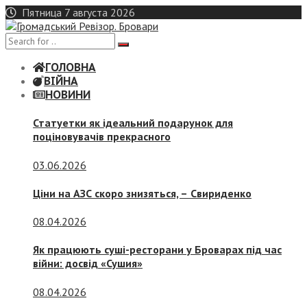
Skip
Пятница 7 августа 2026
to
content
ГОЛОВНА
ВІЙНА
НОВИНИ
Статуетки як ідеальний подарунок для
поціновувачів прекрасного
03.06.2026
Ціни на АЗС скоро знизяться, –
Свириденко
08.04.2026
Як працюють суші-ресторани у Броварах під час
війни: досвід «Сушия»
08.04.2026