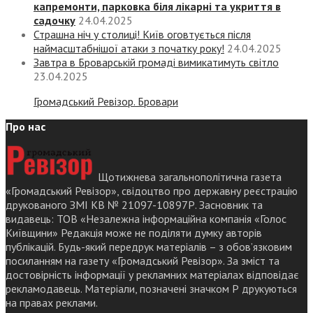
капремонти, парковка біля лікарні та укриття в
садочку
24.04.2025
Страшна ніч у столиці! Київ оговтується після
наймасштабнішої атаки з початку року!
24.04.2025
Завтра в Броварській громаді вимикатимуть світло
23.04.2025
Громадський Ревізор. Бровари
Про нас
Щотижнева загальнополітична газета
«Громадський Ревізор», свідоцтво про державну реєстрацію
друкованого ЗМІ КВ № 21097-10897Р. Засновник та
видавець: ТОВ «Незалежна інформаційна компанія «Голос
Київщини» Редакція може не поділяти думку авторів
публікацій. Будь-який передрук матеріалів – з обов’язковим
посиланням на газету «Громадський Ревізор». За зміст та
достовірність інформації у рекламних матеріалах відповідає
рекламодавець. Матеріали, позначені значком Р друкуються
на правах реклами.