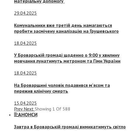
матеріальну допомогу
29.04.2025
Комунальники вже третій день намагаються
пробити засмічену каналізацію на Грушевського
18.04.2025
У Броварській громаді щоденно о 9:00 у хвилину
мовчання лунатимуть метроном та Гімн України
18.04.2025
На Броварщині чоловік подавився м’ясом та
пережив клінічну смерть
15.04.2025
Prev
Next
Showing
1
Of
588
АНОНСИ
Завтра в Броварській громаді вимикатимуть світло