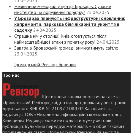
25.04.2025
Незвичний меморіал у центрі Броварів. Сучасне
мистецтво чи порушення порядку?
25.04.2025
У Броварах планують інфраструктурні оновлення:
капремонти, парковка біля лікарні та укриття в
садочку
24.04.2025
Страшна ніч у столиці! Київ оговтується після
наймасштабнішої атаки з початку року!
24.04.2025
Завтра в Броварській громаді вимикатимуть світло
23.04.2025
Громадський Ревізор. Бровари
Про нас
Щотижнева загальнополітична газета
«Громадський Ревізор», свідоцтво про державну реєстрацію
друкованого ЗМІ КВ № 21097-10897Р. Засновник та
видавець: ТОВ «Незалежна інформаційна компанія «Голос
Київщини» Редакція може не поділяти думку авторів
публікацій. Будь-який передрук матеріалів – з обов’язковим
посиланням на газету «Громадський Ревізор». За зміст та