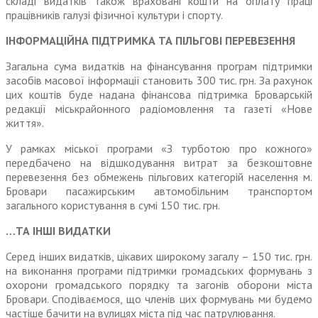
складі видатків також враховані кошти на оплату праці
працівників галузі фізичної культури і спорту.
ІНФОРМАЦІЙНА ПІДТРИМКА ТА ПІЛЬГОВІ ПЕРЕВЕЗЕННЯ
Загальна сума видатків на фінан­сування програм підтримки
засобів масової інформації становить 300 тис. грн. За рахунок
цих коштів буде надана фінансова підтримка Броварській
редакції міськрайонного радіомовлення та газеті «Нове
життя».
У рамках міської програми «З турбо­тою про кожного»
передбачено на відшкодування витрат за безкоштовне
перевезення без обмежень пільгових категорій населення м.
Бровари паса­жирським автомобільним транспортом
загального користування в сумі 150 тис. грн.
…ТА ІНШІ ВИДАТКИ
Серед інших видатків, цікавих широ­кому загалу – 150 тис. грн.
на виконання програми підтримки громадських формувань з
охорони громадського порядку та загонів оборони міста
Бровари. Сподіваємося, що членів цих формувань ми будемо
частіше бачити на вулицях міста під час патрулювання.