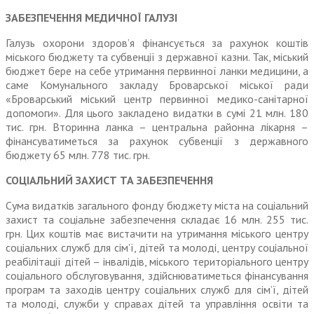
ЗАБЕЗПЕЧЕННЯ МЕДИЧНОЇ ГАЛУЗІ
Галузь охорони здоров’я фінансується за рахунок коштів
міського бюджету та субвенції з державної казни. Так, міський
бюджет бере на себе утримання первин­ної ланки медицини, а
саме Комуналь­ного закладу Броварської міської ради
«Броварський міський центр первинної медико-санітарної
допомоги». Для цього закладено видатки в сумі 21 млн. 180
тис. грн. Вторинна ланка – центральна районна лікарня –
фінансуватиметься за рахунок субвенції з державного
бюджету 65 млн. 778 тис. грн.
СОЦІАЛЬНИЙ ЗАХИСТ ТА ЗАБЕЗПЕЧЕННЯ
Сума видатків загального фонду бюджету міста на соціальний
захист та соціальне забезпечення складає 16 млн. 255 тис.
грн. Цих коштів має вистачити на утримання міського центру
соціальних служб для сім’ї, дітей та молоді, центру соціальної
реабілітації дітей – інвалідів, міського територіального центру
соціального обслуговування, здійсню­ватиметься фінансування
програм та заходів центру соціальних служб для сім’ї, дітей
та молоді, служби у справах дітей та управління освіти та