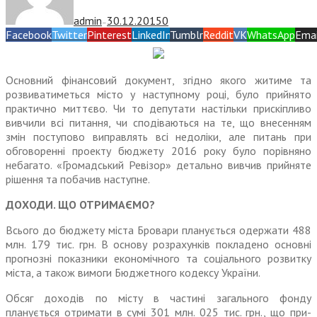
admin
30.12.2015
0
—
Facebook
Twitter
Pinterest
LinkedIn
Tumblr
Reddit
VK
WhatsApp
Emai
Основний фінансовий документ, згідно якого житиме та
розвиватиметься місто у наступному році, було прийнято
практично миттєво. Чи то депутати настільки прискіпливо
вивчили всі питання, чи сподіваються на те, що внесенням
змін поступово виправлять всі недоліки, але питань при
обговоренні проекту бюджету 2016 року було порівняно
небагато. «Громадський Ревізор» детально вивчив прийняте
рішення та побачив наступне.
ДОХОДИ. ЩО ОТРИМАЄМО?
Всього до бюджету міста Бровари пла­нується одержати 488
млн. 179 тис. грн. В основу розрахунків покладено осно­вні
прогнозні показники економічного та соціального розвитку
міста, а також вимоги Бюджетного кодексу України.
Обсяг доходів по місту в частині загального фонду
планується отримати в сумі 301 млн. 025 тис. грн., що при­