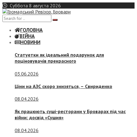
Skip
Суббота 8 августа 2026
to
content
ГОЛОВНА
ВІЙНА
НОВИНИ
Статуетки як ідеальний подарунок для
поціновувачів прекрасного
03.06.2026
Ціни на АЗС скоро знизяться, –
Свириденко
08.04.2026
Як працюють суші-ресторани у Броварах під час
війни: досвід «Сушия»
08.04.2026