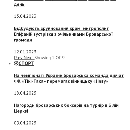
день
13.04.2023
Відбудують зруйнований храм: митрополит
Епіфаній зустрівся з очільниками Броварської
громади
12.01.2023
Prev
Next
Showing
1
Of
9
СПОРТ
На чемпіонаті України броварська команда дівчат
ФК «Тікі-Така» перемагає вінницьку «Ниву»
18.04.2025
Нагороди броварських боксерів на турнір в Білій
Церкві
09.04.2025