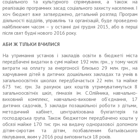
соціального та культурного спрямування, а також на
реалізацію програмних засад соціаль­ного захисту населення. І
хоч бюджет вже затверджено, детальний розгляд Програм
діяльності відділів, управлінь та організацій, буде проведено
най­ближчим часом – у останні дні грудня 2015, або в перші
після свят будні нового 2016 року.
АБИ Ж ТІЛЬКИ ВЧИЛИСЯ
На утримання установ і закладів освіти в бюджеті міста
передбачені видатки в сумі майже 192 млн. грн., у тому числі
витрати на оплату за енерго­носії близько 29 млн. грн., на
харчування дітей в дитячих дошкільних закладах та учнів в
загальноосвітніх школах передбачається 22 млн. та майже
673 тис. грн. За рахунок цих коштів утримуватимуться 8
загальноосвітніх шкіл, гімназія ім. С.Олійника, навчально-
виховний комплекс, навчально-виховне об’єднання, 17
дитячих садочків, 3 заклади позашкільної роботи з дітьми,
методичний кабінет, централізована бухгалтерія та
господарська група. Також бюджетом передбачено кошти у
обсязі майже 170 тис грн. на видачу одноразової допомоги
дітям-сиротам та дітям, позбавленим батьківського
піклування, яким у 2016 році випо­вниться 18 років.