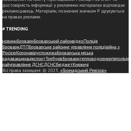
достовірність інформації у рекламних матеріалах відповідає
рекламодавець. Матеріали, позначені значком Р друкуються
на правах реклами.
# TRENDING
новини
Бровари
Броварський район
відео
Поліція
Бровари
ДТП
Броварське районне управління поліції
війна з
Росією
Коронавірус
пожежа
Броварська міська
рада
вакцинація
спорт
Требухів
Броваритепловодоенергія
поліція
райуправління ДСНС
ДСНС
бюджет
Княжичі
Всі права захищені: © 2023,
«Громадський Ревізор»