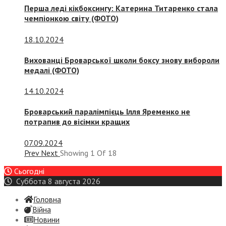
Перша леді кікбоксингу: Катерина Титаренко стала
чемпіонкою світу (ФОТО)
18.10.2024
Вихованці Броварської школи боксу знову вибороли
медалі (ФОТО)
14.10.2024
Броварський паралімпієць Ілля Яременко не
потрапив до вісімки кращих
07.09.2024
Prev
Next
Showing
1
Of
18
Сьогодні
Суббота 8 августа 2026
Головна
Війна
Новини