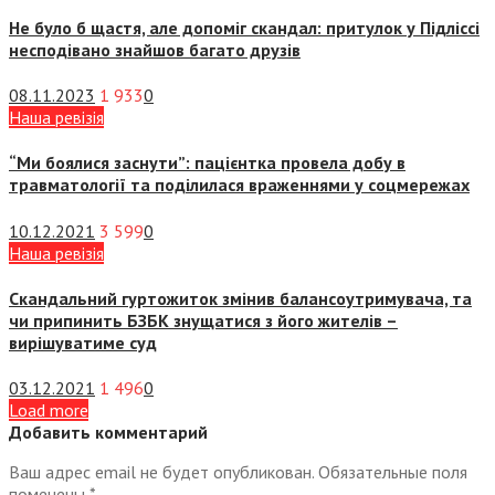
Не було б щастя, але допоміг скандал: притулок у Підліссі
несподівано знайшов багато друзів
08.11.2023
1 933
0
Наша ревізія
“Ми боялися заснути”: пацієнтка провела добу в
травматології та поділилася враженнями у соцмережах
10.12.2021
3 599
0
Наша ревізія
Скандальний гуртожиток змінив балансоутримувача, та
чи припинить БЗБК знущатися з його жителів –
вирішуватиме суд
03.12.2021
1 496
0
Load more
Добавить комментарий
Ваш адрес email не будет опубликован.
Обязательные поля
помечены
*