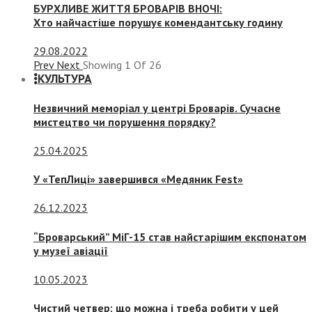
БУРХЛИВЕ ЖИТТЯ БРОВАРІВ ВНОЧІ:
Хто найчастіше порушує комендантську годину
29.08.2022
Prev
Next
Showing
1
Of
26
КУЛЬТУРА
Незвичний меморіал у центрі Броварів. Сучасне
мистецтво чи порушення порядку?
25.04.2025
У «ТепЛиці» завершився «Медяник Fest»
26.12.2023
“Броварський” МіГ-15 став найстарішим експонатом
у музеї авіації
10.05.2023
Чистий четвер: що можна і треба робити у цей