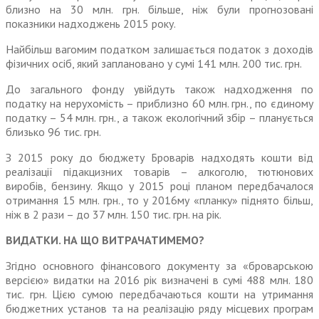
близно на 30 млн. грн. більше, ніж були прогнозовані
показники надходжень 2015 року.
Найбільш вагомим податком залиша­ється податок з доходів
фізичних осіб, який заплановано у сумі 141 млн. 200 тис. грн.
До загального фонду увійдуть також надходження по
податку на нерухомість – приблизно 60 млн. грн., по єдиному
податку – 54 млн. грн., а також еколо­гічний збір – планується
близько 96 тис. грн.
З 2015 року до бюджету Броварів над­ходять кошти від
реалізації підакцизних товарів – алкоголю, тютюнових
виробів, бензину. Якщо у 2015 році планом перед­бачалося
отримання 15 млн. грн., то у 2016му «планку» піднято більш,
ніж в 2 рази – до 37 млн. 150 тис. грн. на рік.
ВИДАТКИ. НА ЩО ВИТРАЧАТИМЕМО?
Згідно основного фінансового документу за «броварською
версією» видатки на 2016 рік визначені в сумі 488 млн. 180
тис. грн. Цією сумою передбачаються кошти на утримання
бюджетних установ та на реалізацію ряду місцевих програм