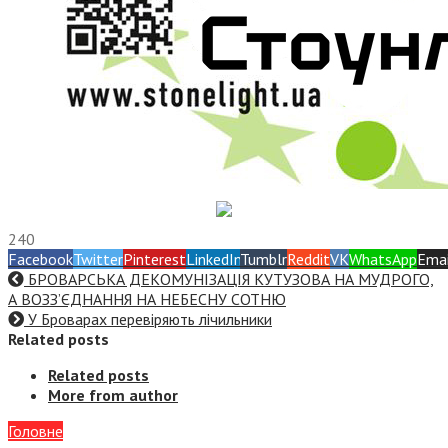
240
Facebook
Twitter
Pinterest
LinkedIn
Tumblr
Reddit
VK
WhatsApp
Emai
БРОВАРСЬКА ДЕКОМУНІЗАЦІЯ КУТУЗОВА НА МУДРОГО,
А ВОЗЗ’ЄДНАННЯ НА НЕБЕСНУ СОТНЮ
У Броварах перевіряють лічильники
Related posts
Related posts
More from author
Головне