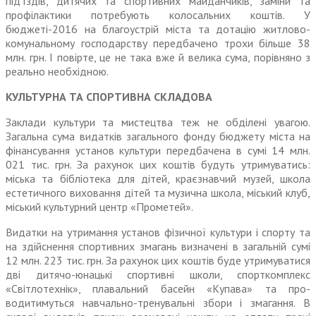
під’їздів, дитячих та спортивних майданчиків, заміни та
профілактики потребують колосальних коштів. У
бюджеті-2016 на благоустрій міста та дотацію житлово-
комунальному гос­подарству передбачено трохи більше 38
млн. грн. І повірте, це не така вже й велика сума, порівняно з
реально необхідною.
КУЛЬТУРНА ТА СПОРТИВНА СКЛАДОВА
Заклади культури та мистецтва теж не обділені увагою.
Загальна сума видатків загального фонду бюджету міста на
фінансування установ культури передбачена в сумі 14 млн.
021 тис. грн. За рахунок цих коштів будуть утриму­ватись:
міська та бібліотека для дітей, краєзнавчий музей, школа
естетичного виховання дітей та музична школа, міський клуб,
міський культурний центр «Прометей».
Видатки на утримання установ фізичної культури і спорту та
на здій­снення спортивних змагань визначені в загальній сумі
12 млн. 223 тис. грн. За рахунок цих коштів буде утриму­ватися
дві дитячо-юнацькі спортивні школи, спорткомплекс
«Світлотехнік», плавальний басейн «Купава» та про­
водитимуться навчально-тренувальні збори і змагання. В