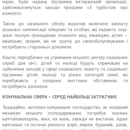
науки, буде надана підтримка ветеранській організації,
здійснюватимуться заходи програми «З турботою про
кожного».
Також до загального обсягу видатків включено виплату
грошової компенсації опікунам та особам, які надають соці­
альні послуги громадянам похилого віку, інвалідам, дітям –
інвалідам, хворим, які не здатні до самообслу­говування і
потребують сторонньої допомоги.
Кошти, передбачені на утримання міського центру соціальних
служб для сім’ї, дітей та молоді будуть спрямовані на
здійснення заходів у сфері соціаль­ного захисту та соціальної
підтримки дітей, молоді та різних категорій сімей, які
перебувають у складних життєвих обставинах та
потребують допомоги.
КОМУНАЛЬНА СФЕРА – СЕРЕД НАЙБІЛЬШ ЗАТРАТНИХ
Традиційно, житлово-комунальне господарство, як складний
механізм міського господарювання, потребує зна­чних
капіталовкладень, яких, на жаль, завжди не вистачає. Адже
капітальні та поточні ремонти доріг, мереж, будинків, дахів,