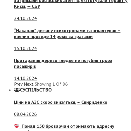
Затримали російських агентів, які готували теракт у
Києві, — СБУ
24.10.2024
“Накачав” дитину психотропами та згвалтував –
киянин проведе 14 років за ґратами
15.10.2024
Протаранив дерево і ледве не погубив трьох
пасажирів
14.10.2024
Prev
Next
Showing
1
Of
86
СУСПIЛЬСТВО
Ціни на АЗС скоро знизяться, –
Свириденко
08.04.2026
Понад 150 броварчан отримають адресну