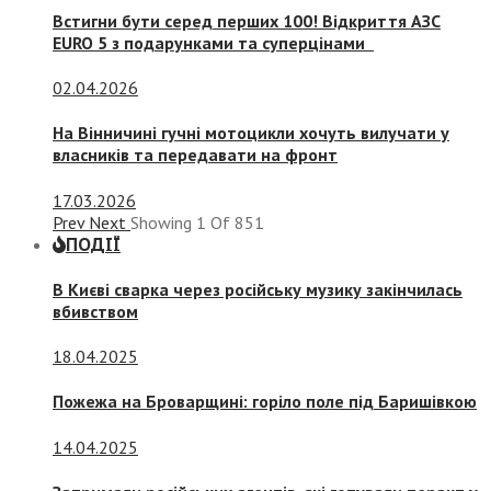
Встигни бути серед перших 100! Відкриття АЗС
EURO 5 з подарунками та суперцінами
02.04.2026
На Вінничині гучні мотоцикли хочуть вилучати у
власників та передавати на фронт
17.03.2026
Prev
Next
Showing
1
Of
851
ПОДІЇ
В Києві сварка через російську музику закінчилась
вбивством
18.04.2025
Пожежа на Броварщині: горіло поле під Баришівкою
14.04.2025