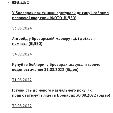
ВІДЕО
У Броварах пожежники врятували дитину і собаку з
палаючої квартири (ФОТО, ВІДЕО)
13.05.2024
Апгрейд у броварській маршрутці: і доїхав, і
помився (ВІДЕО)
14.02.2024
Купуйте бойлери: у Броварах скасували гаряче
водопостачання 31.08.2022 (Відео)
31.08.2022
Готовність до нового навчального року: як
працюватимуть ліцеї в Броварах 30.08.2022 (Відео)
30.08.2022