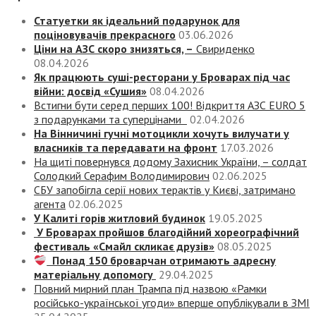
Статуетки як ідеальний подарунок для
поціновувачів прекрасного
03.06.2026
Ціни на АЗС скоро знизяться, –
Свириденко
08.04.2026
Як працюють суші-ресторани у Броварах під час
війни: досвід «Сушия»
08.04.2026
Встигни бути серед перших 100! Відкриття АЗС EURO 5
з подарунками та суперцінами
02.04.2026
На Вінничині гучні мотоцикли хочуть вилучати у
власників та передавати на фронт
17.03.2026
На щиті повернувся додому Захисник України, – солдат
Солодкий Серафим Володимирович
02.06.2025
СБУ запобігла серії нових терактів у Києві, затримано
агента
02.06.2025
У Калиті горів житловий будинок
19.05.2025
У Броварах пройшов благодійний хореографічний
фестиваль «Смайл скликає друзів»
08.05.2025
Понад 150 броварчан отримають адресну
матеріальну допомогу
29.04.2025
Повний мирний план Трампа під назвою «‎Рамки
російсько-української угоди» вперше опублікували в ЗМІ