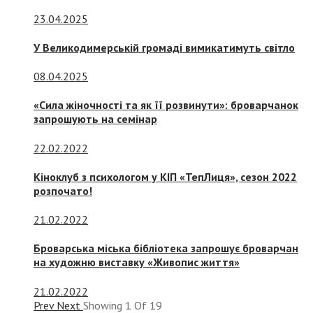
23.04.2025
У Великодимерській громаді вимикатимуть світло
08.04.2025
«Сила жіночності та як її розвинути»: броварчанок
запрошують на семінар
22.02.2022
Кіноклуб з психологом у КІП «ТепЛиця», сезон 2022
розпочато!
21.02.2022
Броварська міська бібліотека запрошує броварчан
на художню виставку «Живопис життя»
21.02.2022
Prev
Next
Showing
1
Of
19