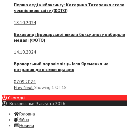
Перша леді кікбоксингу: Катерина Титаренко стала
чемпіонкою світу (ФОТО)
18.10.2024
Вихованці Броварської школи боксу знову вибороли
медалі (ФОТО)
14.10.2024
Броварський паралімпієць Ілля Яременко не
потрапив до вісімки кращих
07.09.2024
Prev
Next
Showing
1
Of
18
Сьогодні
Воскресенье 9 августа 2026
Головна
Війна
Новини