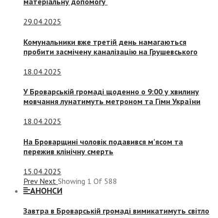
матеріальну допомогу
29.04.2025
Комунальники вже третій день намагаються
пробити засмічену каналізацію на Грушевського
18.04.2025
У Броварській громаді щоденно о 9:00 у хвилину
мовчання лунатимуть метроном та Гімн України
18.04.2025
На Броварщині чоловік подавився м’ясом та
пережив клінічну смерть
15.04.2025
Prev
Next
Showing
1
Of
588
АНОНСИ
Завтра в Броварській громаді вимикатимуть світло