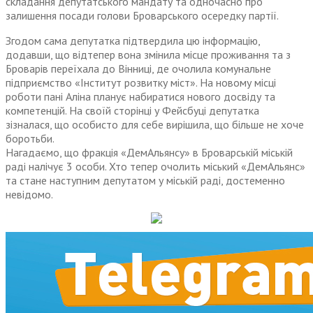
складання депутатського мандату та одночасно про
залишення посади голови Броварського осередку партії.
Згодом сама депутатка підтвердила цю інформацію,
додавши, що відтепер вона змінила місце проживання та з
Броварів переїхала до Вінниці, де очолила комунальне
підприємство «Інститут розвитку міст». На новому місці
роботи пані Аліна планує набиратися нового досвіду та
компетенцій. На своїй сторінці у Фейсбуці депутатка
зізналася, що особисто для себе вирішила, що більше не хоче
боротьби.
Нагадаємо, що фракція «ДемАльянсу» в Броварській міській
раді налічує 3 особи. Хто тепер очолить міський «Дем­Альянс»
та стане наступним депутатом у міській раді, достеменно
невідомо.