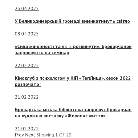
23.04.2025
У Великодимерській громаді вимикатимуть світло
08.04.2025
«Сила жіночності та як її розвинути»: броварчанок
запрошують на семінар
22.02.2022
Кіноклуб з психологом у КІП «ТепЛиця», сезон 2022
розпочато!
21.02.2022
Броварська міська бібліотека запрошує броварчан
на художню виставку «Живопис життя»
21.02.2022
Prev
Next
Showing
1
Of
19