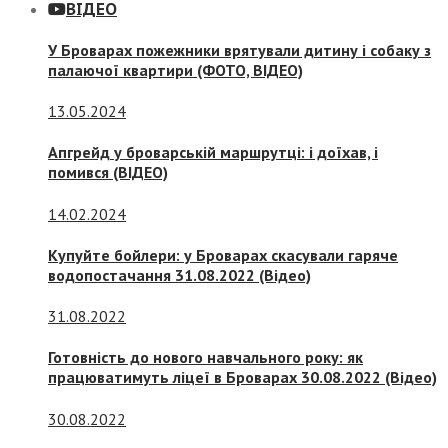
ВІДЕО
У Броварах пожежники врятували дитину і собаку з
палаючої квартири (ФОТО, ВІДЕО)
13.05.2024
Апгрейд у броварській маршрутці: і доїхав, і
помився (ВІДЕО)
14.02.2024
Купуйте бойлери: у Броварах скасували гаряче
водопостачання 31.08.2022 (Відео)
31.08.2022
Готовність до нового навчального року: як
працюватимуть ліцеї в Броварах 30.08.2022 (Відео)
30.08.2022