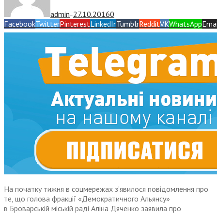
admin
27.10.2016
0
—
Facebook
Twitter
Pinterest
LinkedIn
Tumblr
Reddit
VK
WhatsApp
Emai
На початку тижня в соцмережах з’я­вилося повідомлення про
те, що голова фракції «Демократичного Альянсу»
в Броварській міській раді Аліна Дяченко заявила про