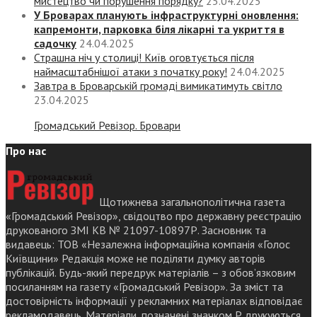
мистецтво чи порушення порядку?
25.04.2025
У Броварах планують інфраструктурні оновлення:
капремонти, парковка біля лікарні та укриття в
садочку
24.04.2025
Страшна ніч у столиці! Київ оговтується після
наймасштабнішої атаки з початку року!
24.04.2025
Завтра в Броварській громаді вимикатимуть світло
23.04.2025
Громадський Ревізор. Бровари
Про нас
Щотижнева загальнополітична газета
«Громадський Ревізор», свідоцтво про державну реєстрацію
друкованого ЗМІ КВ № 21097-10897Р. Засновник та
видавець: ТОВ «Незалежна інформаційна компанія «Голос
Київщини» Редакція може не поділяти думку авторів
публікацій. Будь-який передрук матеріалів – з обов’язковим
посиланням на газету «Громадський Ревізор». За зміст та
достовірність інформації у рекламних матеріалах відповідає
рекламодавець. Матеріали, позначені значком Р друкуються