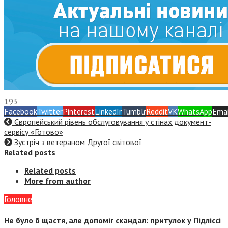
193
Facebook
Twitter
Pinterest
LinkedIn
Tumblr
Reddit
VK
WhatsApp
Emai
Європейський рівень обслуговування у стінах документ-
сервісу «Готово»
Зустріч з ветераном Другої світової
Related posts
Related posts
More from author
Головне
Не було б щастя, але допоміг скандал: притулок у Підліссі