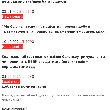
несподівано знайшов багато друзів
08.11.2023
1 933
0
Наша ревізія
“Ми боялися заснути”: пацієнтка провела добу в
травматології та поділилася враженнями у соцмережах
10.12.2021
3 599
0
Наша ревізія
Скандальний гуртожиток змінив балансоутримувача, та
чи припинить БЗБК знущатися з його жителів –
вирішуватиме суд
03.12.2021
1 498
0
Load more
Добавить комментарий
Ваш адрес email не будет опубликован.
Обязательные поля
помечены
*
Комментарий
*