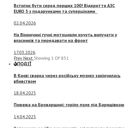
Встигни бути серед перших 100! Відкриття АЗС
EURO 5 з подарунками та суперцінами
02.04.2026
На Вінничині гучні мотоцикли хочуть вилучати у
власників та передавати на фронт
17.03.2026
Prev
Next
Showing
1
Of
851
ПОДІЇ
В Києві сварка через російську музику закінчилась
вбивством
18.04.2025
Пожежа на Броварщині: горіло поле під Баришівкою
14.04.2025