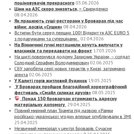
поціновувачів прекрасного
03.06.2026
Ціни на АЗС скоро знизяться, –
Свириденко
08.04.2026
Як працюють суші-ресторани у Броварах під час
війни: досвід «Сушия»
08.04.2026
Встигни бути серед перших 100! Відкриття АЗС EURO 5
з подарунками та суперцінами
02.04.2026
На Вінничині гучні мотоцикли хочуть вилучати у
власників та передавати на фронт
17.03.2026
На щиті повернувся додому Захисник України, – солдат
Солодкий Серафим Володимирович
02.06.2025
СБУ запобігла серії нових терактів у Києві, затримано
агента
02.06.2025
У Калиті горів житловий будинок
19.05.2025
У Броварах пройшов благодійний хореографічний
фестиваль «Смайл скликає друзів»
08.05.2025
Понад 150 броварчан отримають адресну
матеріальну допомогу
29.04.2025
Повний мирний план Трампа під назвою «‎Рамки
російсько-української угоди» вперше опублікували в ЗМІ
25.04.2025
Незвичний меморіал у центрі Броварів. Сучасне