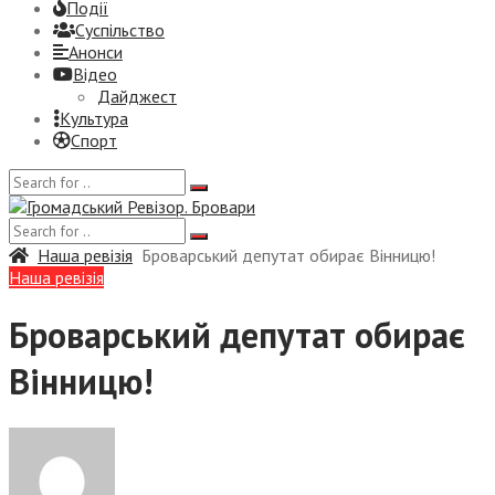
Події
Суспiльство
Анонси
Відео
Дайджест
Культура
Спорт
Наша ревізія
Броварський депутат обирає Вінницю!
Наша ревізія
Броварський депутат обирає
Вінницю!