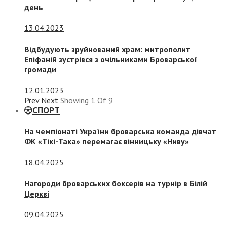
день
13.04.2023
Відбудують зруйнований храм: митрополит
Епіфаній зустрівся з очільниками Броварської
громади
12.01.2023
Prev
Next
Showing
1
Of
9
СПОРТ
На чемпіонаті України броварська команда дівчат
ФК «Тікі-Така» перемагає вінницьку «Ниву»
18.04.2025
Нагороди броварських боксерів на турнір в Білій
Церкві
09.04.2025