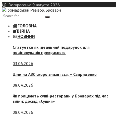
Skip
Воскресенье 9 августа 2026
to
content
ГОЛОВНА
ВІЙНА
НОВИНИ
Статуетки як ідеальний подарунок для
поціновувачів прекрасного
03.06.2026
Ціни на АЗС скоро знизяться, –
Свириденко
08.04.2026
Як працюють суші-ресторани у Броварах під час
війни: досвід «Сушия»
08.04.2026