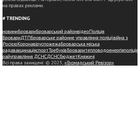
на правах реклами.
# TRENDING
новини
Бровари
Броварський район
відео
Поліція
Бровари
ДТП
Броварське районне управління поліції
війна з
Росією
Коронавірус
пожежа
Броварська міська
рада
вакцинація
спорт
Требухів
Броваритепловодоенергія
поліція
райуправління ДСНС
ДСНС
бюджет
Княжичі
Всі права захищені: © 2023,
«Громадський Ревізор»