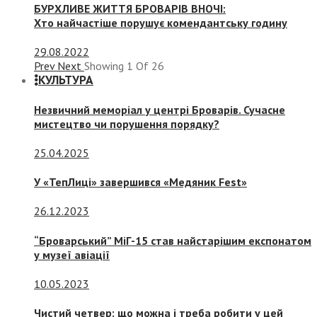
БУРХЛИВЕ ЖИТТЯ БРОВАРІВ ВНОЧІ:
Хто найчастіше порушує комендантську годину
29.08.2022
Prev
Next
Showing
1
Of
26
КУЛЬТУРА
Незвичний меморіал у центрі Броварів. Сучасне
мистецтво чи порушення порядку?
25.04.2025
У «ТепЛиці» завершився «Медяник Fest»
26.12.2023
“Броварський” МіГ-15 став найстарішим експонатом
у музеї авіації
10.05.2023
Чистий четвер: що можна і треба робити у цей