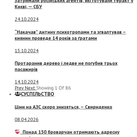
Затримали російських агентів, які готували теракт у
Києві, — СБУ
24.10.2024
“Накачав” дитину психотропами та згвалтував –
киянин проведе 14 років за ґратами
15.10.2024
Протаранив дерево і ледве не погубив трьох
пасажирів
14.10.2024
Prev
Next
Showing
1
Of
86
СУСПIЛЬСТВО
Ціни на АЗС скоро знизяться, –
Свириденко
08.04.2026
Понад 150 броварчан отримають адресну