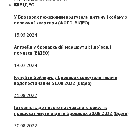
ВІДЕО
У Броварах пожежники врятували дитину і собаку з
палаючої квартири (ФОТО, ВІДЕО)
13.05.2024
Апгрейд у броварській маршрутці: і доїхав, і
помився (ВІДЕО)
14.02.2024
Купуйте бойлери: у Броварах скасували гаряче
водопостачання 31.08.2022 (Відео)
31.08.2022
Готовність до нового навчального року: як
працюватимуть ліцеї в Броварах 30.08.2022 (Відео)
30.08.2022