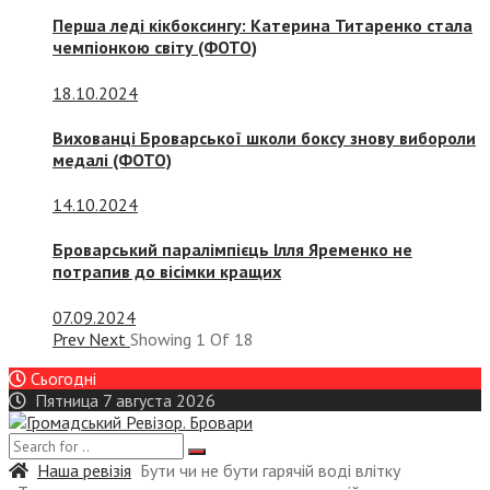
Перша леді кікбоксингу: Катерина Титаренко стала
чемпіонкою світу (ФОТО)
18.10.2024
Вихованці Броварської школи боксу знову вибороли
медалі (ФОТО)
14.10.2024
Броварський паралімпієць Ілля Яременко не
потрапив до вісімки кращих
07.09.2024
Prev
Next
Showing
1
Of
18
Сьогодні
Пятница 7 августа 2026
Наша ревізія
Бути чи не бути гарячій воді влітку