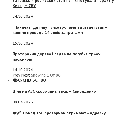
Затримали російських агентів, які готували теракт у
Києві, — СБУ
24.10.2024
“Накачав” дитину психотропами та згвалтував –
киянин проведе 14 років за ґратами
15.10.2024
Протаранив дерево і ледве не погубив трьох
пасажирів
14.10.2024
Prev
Next
Showing
1
Of
86
СУСПIЛЬСТВО
Ціни на АЗС скоро знизяться, –
Свириденко
08.04.2026
❤️‍🩹 Понад 150 броварчан отримають адресну