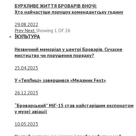
БУРХЛИВЕ ЖИТТЯ БРОВАРІВ ВНОЧІ:
Хто найчастіше порушує комендантську годину
29.08.2022
Prev
Next
Showing
1
Of
26
КУЛЬТУРА
Незвичний меморіал у центрі Броварів. Сучасне
мистецтво чи порушення порядку?
25.04.2025
У «ТепЛиці» завершився «Медяник Fest»
26.12.2023
“Броварський” МіГ-15 став найстарішим експонатом
у музеї авіації
10.05.2023