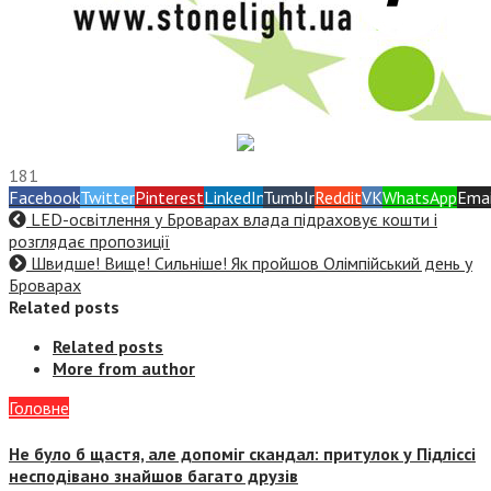
181
Facebook
Twitter
Pinterest
LinkedIn
Tumblr
Reddit
VK
WhatsApp
Emai
LED-освітлення у Броварах влада підраховує кошти і
розглядає пропозиції
Швидше! Вище! Сильніше! Як пройшов Олімпійський день у
Броварах
Related posts
Related posts
More from author
Головне
Не було б щастя, але допоміг скандал: притулок у Підліссі
несподівано знайшов багато друзів