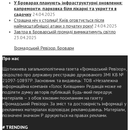
У Броварах планують інфраструктурні оновлення:
капремонти, парковка біля лікарні та укриття в
садочку
24.04.2025
Страшна ніч у столиці! Київ оговтується після
наймасштабнішої атаки з початку року!
24.04.2025
Завтра в Броварській громаді вимикатимуть світло
23.04.2025
Громадський Ревізор. Бровари
Про нас
Щотижнева загальнополітична газета «Громадський Ревізор»,
свідоцтво про державну реєстрацію друкованого ЗМІ КВ №
21097-10897Р. Засновник та видавець: ТОВ «Незалежна
інформаційна компанія «Голос Київщини» Редакція може не
поділяти думку авторів публікацій. Будь-який передрук
матеріалів – з обов’язковим посиланням на газету
«Громадський Ревізор». За зміст та достовірність інформації у
рекламних матеріалах відповідає рекламодавець. Матеріали,
позначені значком Р друкуються на правах реклами.
# TRENDING