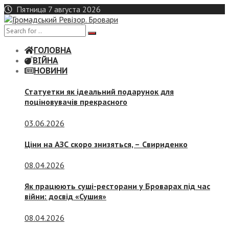
Skip
Пятница 7 августа 2026
to
content
ГОЛОВНА
ВІЙНА
НОВИНИ
Статуетки як ідеальний подарунок для
поціновувачів прекрасного
03.06.2026
Ціни на АЗС скоро знизяться, –
Свириденко
08.04.2026
Як працюють суші-ресторани у Броварах під час
війни: досвід «Сушия»
08.04.2026