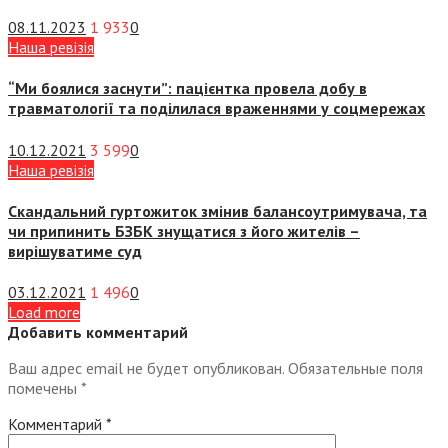
08.11.2023
1 933
0
Наша ревізія
“Ми боялися заснути”: пацієнтка провела добу в
травматології та поділилася враженнями у соцмережах
10.12.2021
3 599
0
Наша ревізія
Скандальний гуртожиток змінив балансоутримувача, та
чи припинить БЗБК знущатися з його жителів –
вирішуватиме суд
03.12.2021
1 496
0
Load more
Добавить комментарий
Ваш адрес email не будет опубликован.
Обязательные поля
помечены
*
Комментарий
*