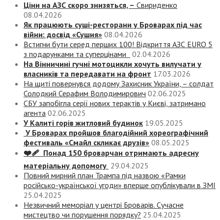
Ціни на АЗС скоро знизяться, –
Свириденко
08.04.2026
Як працюють суші-ресторани у Броварах під час
війни: досвід «Сушия»
08.04.2026
Встигни бути серед перших 100! Відкриття АЗС EURO 5
з подарунками та суперцінами
02.04.2026
На Вінничині гучні мотоцикли хочуть вилучати у
власників та передавати на фронт
17.03.2026
На щиті повернувся додому Захисник України, – солдат
Солодкий Серафим Володимирович
02.06.2025
СБУ запобігла серії нових терактів у Києві, затримано
агента
02.06.2025
У Калиті горів житловий будинок
19.05.2025
У Броварах пройшов благодійний хореографічний
фестиваль «Смайл скликає друзів»
08.05.2025
❤️‍🩹 Понад 150 броварчан отримають адресну
матеріальну допомогу
29.04.2025
Повний мирний план Трампа під назвою «‎Рамки
російсько-української угоди» вперше опублікували в ЗМІ
25.04.2025
Незвичний меморіал у центрі Броварів. Сучасне
мистецтво чи порушення порядку?
25.04.2025