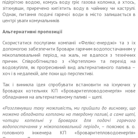
підігрітою водою, комусь воду гріє газова колонка, а хтось,
зітхнувши, приречено кип’ятить воду в чайнику чи каструлі.
Однак, питання подачі гарячої води в місто залишається в
центрі уваги комунальників
Альтернативні пропозиції
Скористатися послугами компанії «Фелікс-енерджі» та з їх
допомогою забезпечити Бровари гарячим водопостачанням у
міжопалювальний період, на жаль, не вдалося з технічних
причин. Співробітництво з «Укртеплом» та перехід на
водовугілля, як прогресивний вид альтернативного палива –
хоч і в недалекій, але поки що перспективі.
Так і виникла ідея спробувати встановити на існуючих у
Броварах котельнях КП «Броваритепловодоенергія» нове
обладнання на альтернативному паливі – щепі.
«Розглянувши таку можливість, ми прийшли до висновку, що
можемо обладнати котлами на твердому паливі, а саме щепі,
чотири котельні у Броварах для подачі гарячого
водопостачання у міжопалювальний період»
, – пояснює в. о.
головного інженера КП «Броваритепловодоенергія»