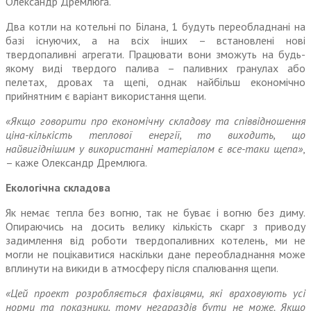
Олександр Дремлюга.
Два котли на котельні по Білана, 1 будуть переобладнані на
базі існуючих, а на всіх інших – встановлені нові
твердопаливні агрегати. Працювати вони зможуть на будь-
якому виді твердого палива – паливних гранулах або
пелетах, дровах та щепі, однак найбільш економічно
прийнятним є варіант використання щепи.
«Якщо говорити про економічну складову та співвідношення
ціна-кількість теплової енергії, то виходить, що
найвигіднішим у використанні матеріалом є все-таки щепа»
,
– каже Олександр Дремлюга.
Екологічна складова
Як немає тепла без вогню, так не буває і вогню без диму.
Опираючись на досить велику кількість скарг з приводу
задимлення від роботи твердопаливних котелень, ми не
могли не поцікавитися наскільки дане переобладнання може
вплинути на викиди в атмосферу після спалювання щепи.
«Цей проект розробляється фахівцями, які враховують усі
норми та показники, тому негараздів бути не може. Якщо