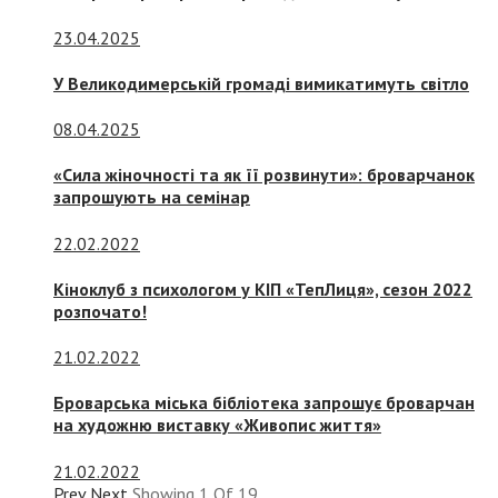
23.04.2025
У Великодимерській громаді вимикатимуть світло
08.04.2025
«Сила жіночності та як її розвинути»: броварчанок
запрошують на семінар
22.02.2022
Кіноклуб з психологом у КІП «ТепЛиця», сезон 2022
розпочато!
21.02.2022
Броварська міська бібліотека запрошує броварчан
на художню виставку «Живопис життя»
21.02.2022
Prev
Next
Showing
1
Of
19