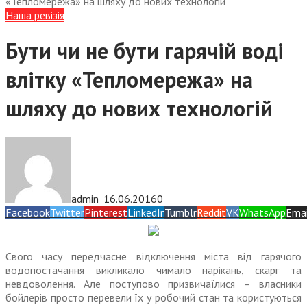
«Тепломережа» на шляху до нових технологій
Наша ревізія
Бути чи не бути гарячій воді
влітку «Тепломережа» на
шляху до нових технологій
admin
16.06.2016
0
—
Facebook
Twitter
Pinterest
LinkedIn
Tumblr
Reddit
VK
WhatsApp
Emai
Свого часу передчасне відключення міста від гарячого
водопостачання викликало чимало нарікань, скарг та
невдоволення. Але поступово призвичаїлися – власники
бойлерів просто перевели їх у робочий стан та користуються