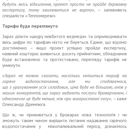
будуть якісь відхилення, проект просто не пройде державну
експертизу, тому хвилюватися не варто»
, – запевняють
спеціалісти «Тепломережі».
Тарифи буде переглянуто
Зараз ділити «шкуру невбитого ведмедя» та оприлюднювати
якісь цифри по тарифам ніхто не береться. Єдине, що відомо
достеменно – якщо проект успішно пройде експертизу,
наявний кошторис виявиться досить прийнятним, обладнання
буде встановлено та протестовано, перегляду тарифів не
уникнути.
«Зараз не можна сказати, наскільки зміниться тариф на
гаряче водопостачання, але ми сподіваємося,
що з урахуванням усіх складових, ціна буде не більшою, аніж у
наших конкурентів, що зараз надають послуги броварчанам, і
однозначно це буде менше, ніж при використанні газу»
, – каже
Олександр Дремлюга.
Що ж, чи приживеться у Броварах нова технологія і чи
зможуть таким чином вирішити питання надавання гарячого
водопостачання у міжопалювальний період, дізнаємось