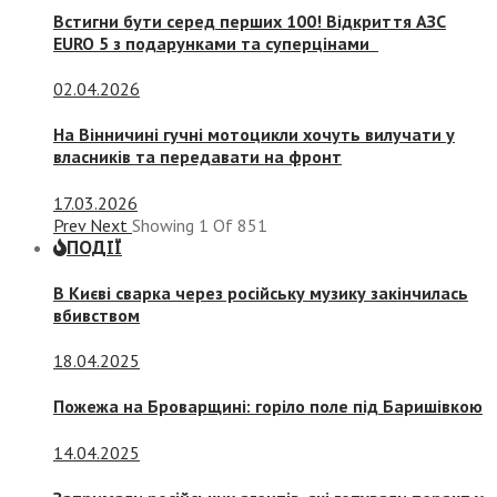
Встигни бути серед перших 100! Відкриття АЗС
EURO 5 з подарунками та суперцінами
02.04.2026
На Вінничині гучні мотоцикли хочуть вилучати у
власників та передавати на фронт
17.03.2026
Prev
Next
Showing
1
Of
851
ПОДІЇ
В Києві сварка через російську музику закінчилась
вбивством
18.04.2025
Пожежа на Броварщині: горіло поле під Баришівкою
14.04.2025