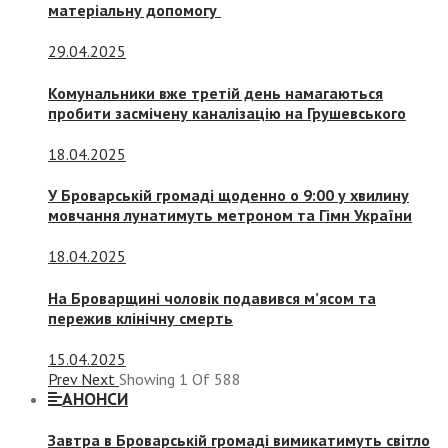
матеріальну допомогу
29.04.2025
Комунальники вже третій день намагаються
пробити засмічену каналізацію на Грушевського
18.04.2025
У Броварській громаді щоденно о 9:00 у хвилину
мовчання лунатимуть метроном та Гімн України
18.04.2025
На Броварщині чоловік подавився м’ясом та
пережив клінічну смерть
15.04.2025
Prev
Next
Showing
1
Of
588
АНОНСИ
Завтра в Броварській громаді вимикатимуть світло