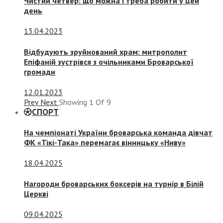
Чистий четвер: що можна і треба робити у цей
день
13.04.2023
Відбудують зруйнований храм: митрополит
Епіфаній зустрівся з очільниками Броварської
громади
12.01.2023
Prev
Next
Showing
1
Of
9
СПОРТ
На чемпіонаті України броварська команда дівчат
ФК «Тікі-Така» перемагає вінницьку «Ниву»
18.04.2025
Нагороди броварських боксерів на турнір в Білій
Церкві
09.04.2025