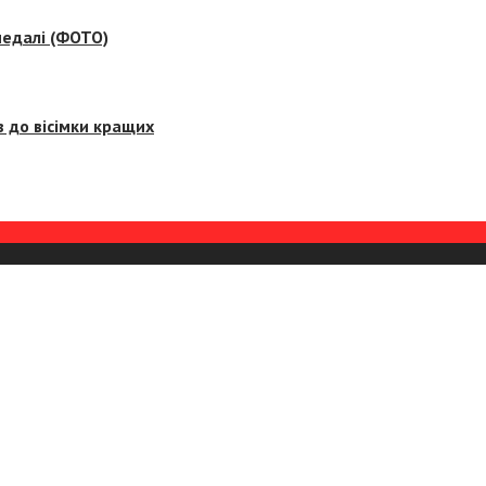
медалі (ФОТО)
 до вісімки кращих