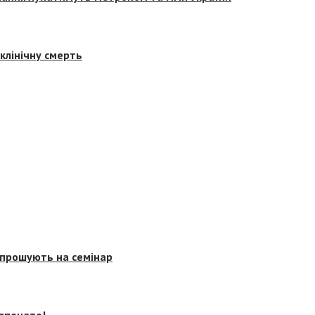
клінічну смерть
запрошують на семінар
озпочато!