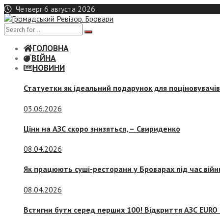
Skip
Четверг 6 августа 2026
to
content
ГОЛОВНА
ВІЙНА
НОВИНИ
Статуетки як ідеальний подарунок для поціновувачі
03.06.2026
Ціни на АЗС скоро знизяться, –
Свириденко
08.04.2026
Як працюють суші-ресторани у Броварах під час війн
08.04.2026
Встигни бути серед перших 100! Відкриття АЗС EURO