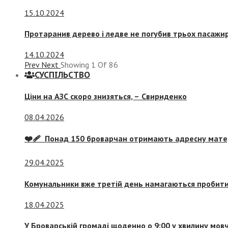
15.10.2024
Протаранив дерево і ледве не погубив трьох пасажир
14.10.2024
Prev
Next
Showing
1
Of
86
СУСПIЛЬСТВО
Ціни на АЗС скоро знизяться, –
Свириденко
08.04.2026
❤️‍🩹 Понад 150 броварчан отримають адресну мат
29.04.2025
Комунальники вже третій день намагаються пробити 
18.04.2025
У Броварській громаді щоденно о 9:00 у хвилину мо