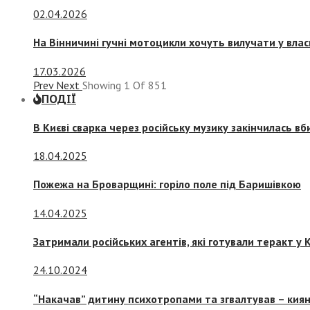
02.04.2026
На Вінничині гучні мотоцикли хочуть вилучати у вла
17.03.2026
Prev
Next
Showing
1
Of
851
ПОДІЇ
В Києві сварка через російську музику закінчилась в
18.04.2025
Пожежа на Броварщині: горіло поле під Баришівкою
14.04.2025
Затримали російських агентів, які готували теракт у К
24.10.2024
“Накачав” дитину психотропами та згвалтував – киян