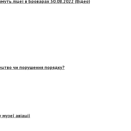
муть ліцеї в Броварах 30.08.2022 (Відео)
тецтво чи порушення порядку?
 музеї авіації