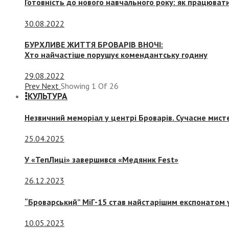
Готовність до нового навчального року: як працювати
30.08.2022
БУРХЛИВЕ ЖИТТЯ БРОВАРІВ ВНОЧІ:
Хто найчастіше порушує комендантську годину
29.08.2022
Prev
Next
Showing
1
Of
26
КУЛЬТУРА
Незвичний меморіал у центрі Броварів. Сучасне мис
25.04.2025
У «ТепЛиці» завершився «Медяник Fest»
26.12.2023
“Броварський” МіГ-15 став найстарішим експонатом у
10.05.2023