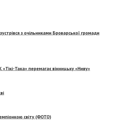
зустрівся з очільниками Броварської громади
 «Тікі-Така» перемагає вінницьку «Ниву»
ві
емпіонкою світу (ФОТО)