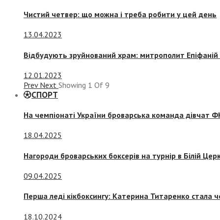
Чистий четвер: що можна і треба робити у цей день
13.04.2023
Відбудують зруйнований храм: митрополит Епіфаній 
12.01.2023
Prev
Next
Showing
1
Of
9
СПОРТ
На чемпіонаті України броварська команда дівчат ФК
18.04.2025
Нагороди броварських боксерів на турнір в Білій Церк
09.04.2025
Перша леді кікбоксингу: Катерина Титаренко стала ч
18.10.2024