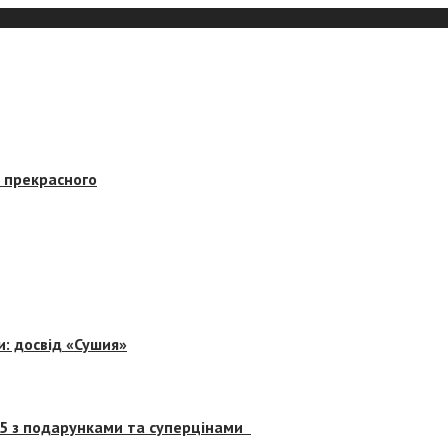
в прекрасного
и: досвід «Сушия»
 5 з подарунками та суперцінами