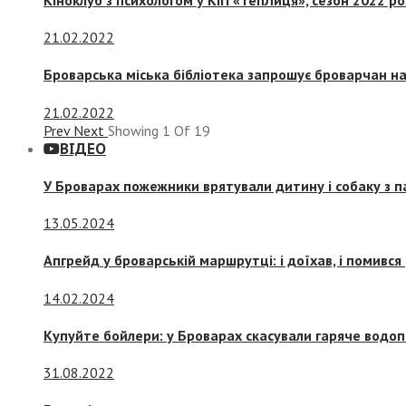
21.02.2022
Броварська міська бібліотека запрошує броварчан 
21.02.2022
Prev
Next
Showing
1
Of
19
ВІДЕО
У Броварах пожежники врятували дитину і собаку з 
13.05.2024
Апгрейд у броварській маршрутці: і доїхав, і помився
14.02.2024
Купуйте бойлери: у Броварах скасували гаряче водоп
31.08.2022