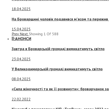
18.04.2025
На Броварщині чоловік подавився м’ясом та пережив 
15.04.2025
Prev
Next
Showing
1
Of
588
АНОНСИ
Завтра в Броварській громаді вимикатимуть світло
23.04.2025
У Великодимерській громаді вимикатимуть світло
08.04.2025
«Сила жіночності та як її розвинути»: броварчанок 
22.02.2022
Кіноклуб з психологом у КІП «ТепЛиця», сезон 2022 р