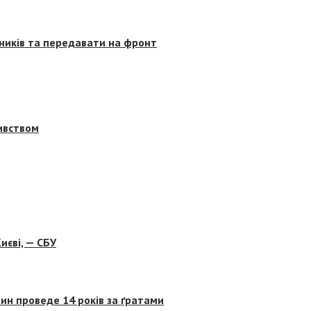
сників та передавати на фронт
бивством
иєві, — СБУ
ин проведе 14 років за ґратами