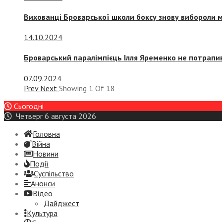
Вихованці Броварської школи боксу знову вибороли 
14.10.2024
Броварський паралімпієць Ілля Яременко не потрапив
07.09.2024
Prev
Next
Showing
1
Of
18
Сьогодні
Четверг 6 августа 2026
Головна
Війна
Новини
Події
Суспiльство
Анонси
Відео
Дайджест
Культура