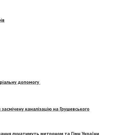
ів
еріальну допомогу
засмічену каналізацію на Грушевського
вчання лунатимуть метроном та Гімн України