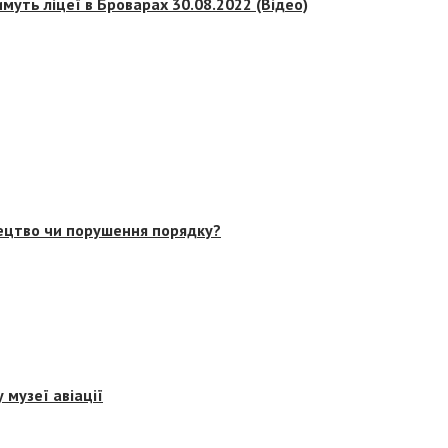
муть ліцеї в Броварах 30.08.2022 (Відео)
тецтво чи порушення порядку?
 музеї авіації