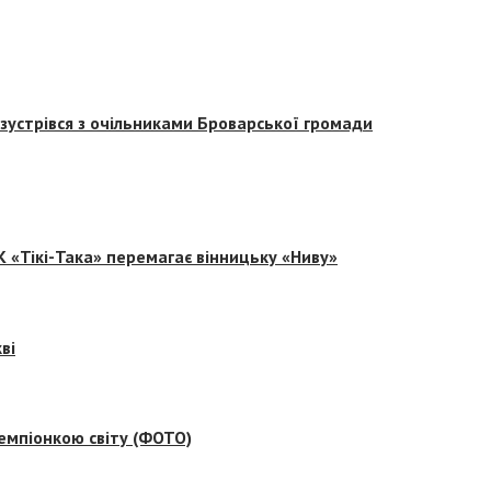
зустрівся з очільниками Броварської громади
 «Тікі-Така» перемагає вінницьку «Ниву»
ві
емпіонкою світу (ФОТО)