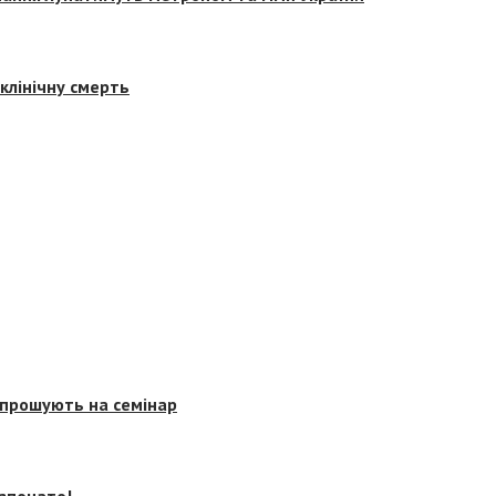
клінічну смерть
запрошують на семінар
озпочато!