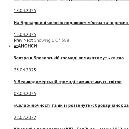
18.04.2025
На Броварщині чоловік подавився м’ясом та пережив 
15.04.2025
Prev
Next
Showing
1
Of
588
АНОНСИ
Завтра в Броварській громаді вимикатимуть світло
23.04.2025
У Великодимерській громаді вимикатимуть світло
08.04.2025
«Сила жіночності та як її розвинути»: броварчанок 
22.02.2022
Кіноклуб з психологом у КІП «ТепЛиця», сезон 2022 р