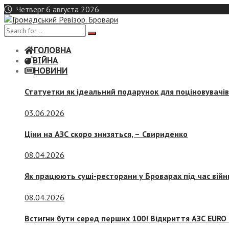
Skip
Четверг 6 августа 2026
to
content
ГОЛОВНА
ВІЙНА
НОВИНИ
Статуетки як ідеальний подарунок для поціновувачі
03.06.2026
Ціни на АЗС скоро знизяться, –
Свириденко
08.04.2026
Як працюють суші-ресторани у Броварах під час війн
08.04.2026
Встигни бути серед перших 100! Відкриття АЗС EURO