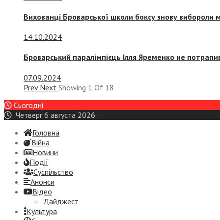
Вихованці Броварської школи боксу знову вибороли 
14.10.2024
Броварський паралімпієць Ілля Яременко не потрапив
07.09.2024
Prev
Next
Showing
1
Of
18
Сьогодні
Четверг 6 августа 2026
Головна
Війна
Новини
Події
Суспiльство
Анонси
Відео
Дайджест
Культура