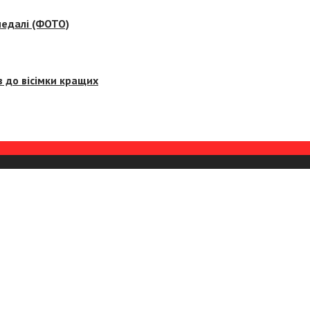
медалі (ФОТО)
 до вісімки кращих