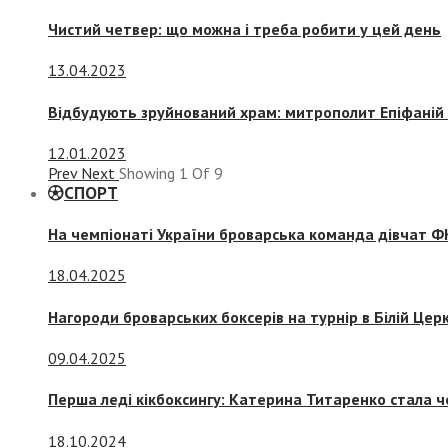
Чистий четвер: що можна і треба робити у цей день
13.04.2023
Відбудують зруйнований храм: митрополит Епіфаній 
12.01.2023
Prev
Next
Showing
1
Of
9
СПОРТ
На чемпіонаті України броварська команда дівчат ФК
18.04.2025
Нагороди броварських боксерів на турнір в Білій Церк
09.04.2025
Перша леді кікбоксингу: Катерина Титаренко стала ч
18.10.2024