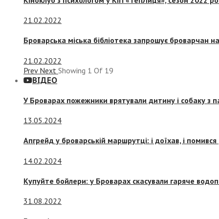
21.02.2022
Броварська міська бібліотека запрошує броварчан 
21.02.2022
Prev
Next
Showing
1
Of
19
ВІДЕО
У Броварах пожежники врятували дитину і собаку з 
13.05.2024
Апгрейд у броварській маршрутці: і доїхав, і помився
14.02.2024
Купуйте бойлери: у Броварах скасували гаряче водоп
31.08.2022