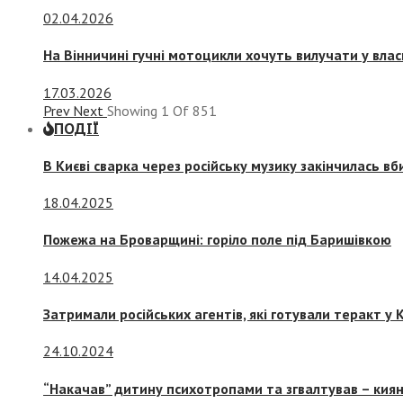
02.04.2026
На Вінничині гучні мотоцикли хочуть вилучати у вла
17.03.2026
Prev
Next
Showing
1
Of
851
ПОДІЇ
В Києві сварка через російську музику закінчилась в
18.04.2025
Пожежа на Броварщині: горіло поле під Баришівкою
14.04.2025
Затримали російських агентів, які готували теракт у К
24.10.2024
“Накачав” дитину психотропами та згвалтував – киян