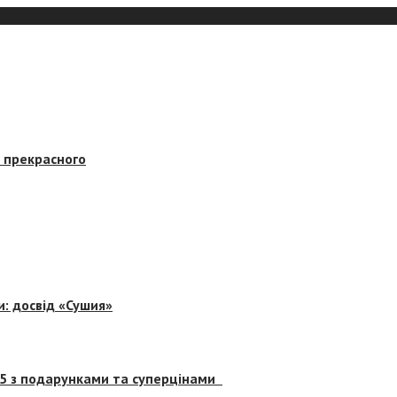
в прекрасного
и: досвід «Сушия»
 5 з подарунками та суперцінами