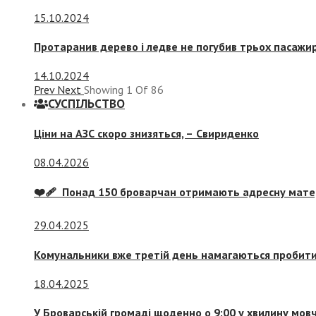
15.10.2024
Протаранив дерево і ледве не погубив трьох пасажир
14.10.2024
Prev
Next
Showing
1
Of
86
СУСПIЛЬСТВО
Ціни на АЗС скоро знизяться, –
Свириденко
08.04.2026
❤️‍🩹 Понад 150 броварчан отримають адресну мат
29.04.2025
Комунальники вже третій день намагаються пробити 
18.04.2025
У Броварській громаді щоденно о 9:00 у хвилину мо