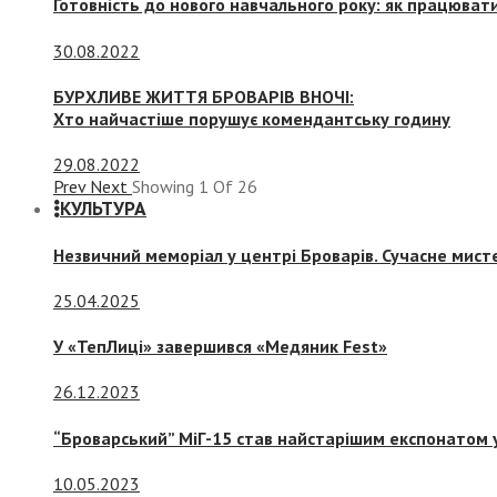
Готовність до нового навчального року: як працювати
30.08.2022
БУРХЛИВЕ ЖИТТЯ БРОВАРІВ ВНОЧІ:
Хто найчастіше порушує комендантську годину
29.08.2022
Prev
Next
Showing
1
Of
26
КУЛЬТУРА
Незвичний меморіал у центрі Броварів. Сучасне мис
25.04.2025
У «ТепЛиці» завершився «Медяник Fest»
26.12.2023
“Броварський” МіГ-15 став найстарішим експонатом у
10.05.2023