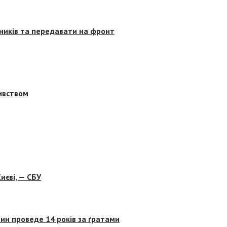
сників та передавати на фронт
бивством
иєві, — СБУ
ин проведе 14 років за ґратами