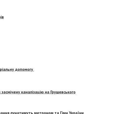
ів
еріальну допомогу
засмічену каналізацію на Грушевського
вчання лунатимуть метроном та Гімн України