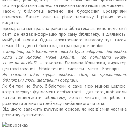
своїми роботами далеко за межами свого місця проживання.
Також у бібліотеці активно діє буккросинг. Броварчани
приносять багато книг на різну тематику і різних років
видання.
Броварська центральна районна бібліотека активно веде свій
сайт, де надає інформацію про саму бібліотеку, її діяльність,
майбутні заходи. Однак електрон­ного каталогу тут також
немає. Це єдина бібліотека, котра працює в неділю.
«Потрібно, щоб бібліотека завжди була відкрита для людей.
Коли іще людина може знайти час почитати книгу,
як не на вихідні?,
— говорить Людмила Кошелєва, директор
централізованої бібліотечної системи міста Бровари. —
Як сказала одна мудра людина: «Там, де процвітають
бібліотеки, люди щасливіші і добріші»
.
Як би там не було, бібліотеки є саме тією міцною цеглою,
котра звершує фундамент особистості. І для того, щоб люди
хотіли відвідувати бібліотеку, хотіли читати, потрібно її
розвивати згідно потреб часу і вибагливого читача.
Від цього залежить культурна основа, як невід’ємна частина
розвитку суспільства.