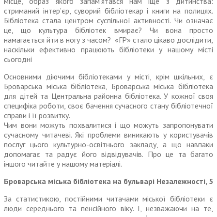
місце, образ якого запам’ятався нам іще з дитинства:
стриманий інтер’єр, суворий бібліотекар і книги на полицях.
Бібліотека стала центром суспільної активності. Чи означає
це, що культура бібліотек вмирає? Чи вона просто
намагається йти в ногу з часом? «ГР» стало цікаво дослідити,
наскільки ефективно працюють бібліотеки у нашому місті
сьогодні
Основними діючими бібліотеками у місті, крім шкільних, є
Броварська міська бібліо­тека, Броварська міська бібліотека
для дітей та Центральна районна бібліотека. У кожної своя
специфіка роботи, своє бачення сучасного стану бібліотечної
справи і її розвитку.
Чим вони можуть похвалитися і що можуть запропонувати
сучасному читачеві. Які проблеми виникають у користувачів
послуг цього культурно-освітнього закладу, а що навпаки
допомагає та радує його відвідувачів. Про це та багато
іншого читайте у нашому матеріалі.
Броварська міська бібліотека на бульварі Незалежності, 5
За статистикою, постійними читачами міської бібліотеки є
люди середнього та пенсійного віку. І, незважаючи на те,