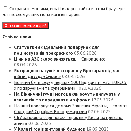
Сохранить моё имя, email и адрес сайта в этом браузере
для последующих моих комментариев.
Стрічка новин
Статуетки як ідеальний подарунок для
поціновувачів прекрасного
03.06.2026
Ціни на АЗС скоро знизяться, –
Свириденко
08.04.2026
Як працюють суші-ресторани у Броварах під час
війни: досвід «Сушия»
08.04.2026
Встигни бути серед перших 100! Відкриття АЗС EURO 5
з подарунками та суперцінами
02.04.2026
На Вінничині гучні мотоцикли хочуть вилучати у
власників та передавати на фронт
17.03.2026
На щиті повернувся додому Захисник України, – солдат
Солодкий Серафим Володимирович
02.06.2025
СБУ запобігла серії нових терактів у Києві, затримано
агента
02.06.2025
У Калиті горів житловий будинок
19.05.2025