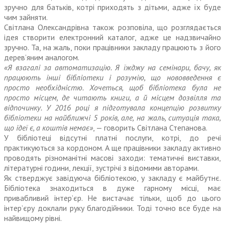
зручно для батьків, котрі приходять з дітьми, адже їх буде
чим зайняти.
Світлана Олександрівна також розповіла, що розглядається
ідея створити електронний каталог, адже це надзвичайно
зручно. Та, на жаль, поки працівники закладу працюють з його
дерев’яним аналогом.
«Я взагалі за автоматизацію. Я їжджу на семінари, бачу, як
працюють інші бібліотеки і розумію, що нововведення є
просто необхідністю. Хочеться, щоб бібліо­тека була не
просто місцем, де читають книги, а й місцем дозвілля та
відпочинку. У 2016 році я підготувала концепцію розвитку
бібліотеки на найближчі 5 років, але, на жаль, ситуація така,
що ідеї є, а коштів немає»
, — говорить Світлана Степанова.
У бібліотеці відсутні платні послуги, котрі, до речі
практикуються за кордоном. А ще працівники закладу активно
проводять різноманітні масові заходи: тематичні виставки,
літературні години, лекції, зустрічі з відомими авторами.
Як стверджує завідуюча бібліотекою, у закладу є майбутнє.
Бібліотека знаходиться в дуже гарному місці, має
привабливий інтер’єр. Не вистачає тільки, щоб до цього
інтер’єру доклали руку благодійники. Тоді точно все буде на
найвищому рівні.