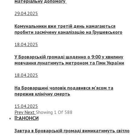
матеріальну допомогу
29.04.2025
Комунальники вже третій день намагаються
пробити засмічену каналізацію на Грушевського
18.04.2025
У Броварській громаді щоденно о 9:00 у хвилину
мовчання лунатимуть метроном та Гімн України
18.04.2025
На Броварщині чоловік подавився м’ясом та
пережив клінічну смерть
15.04.2025
Prev
Next
Showing
1
Of
588
АНОНСИ
Завтра в Броварській громаді вимикатимуть світло