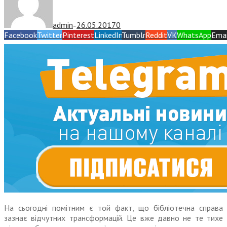
admin
26.05.2017
0
—
Facebook
Twitter
Pinterest
LinkedIn
Tumblr
Reddit
VK
WhatsApp
Emai
На сьогодні помітним є той факт, що бібліотечна справа
зазнає відчутних трансформацій. Це вже давно не те тихе