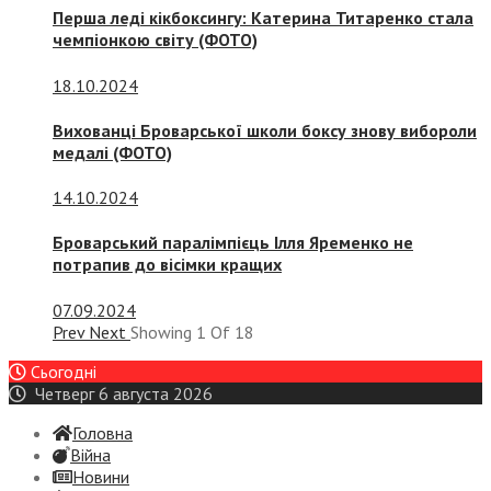
Перша леді кікбоксингу: Катерина Титаренко стала
чемпіонкою світу (ФОТО)
18.10.2024
Вихованці Броварської школи боксу знову вибороли
медалі (ФОТО)
14.10.2024
Броварський паралімпієць Ілля Яременко не
потрапив до вісімки кращих
07.09.2024
Prev
Next
Showing
1
Of
18
Сьогодні
Четверг 6 августа 2026
Головна
Війна
Новини