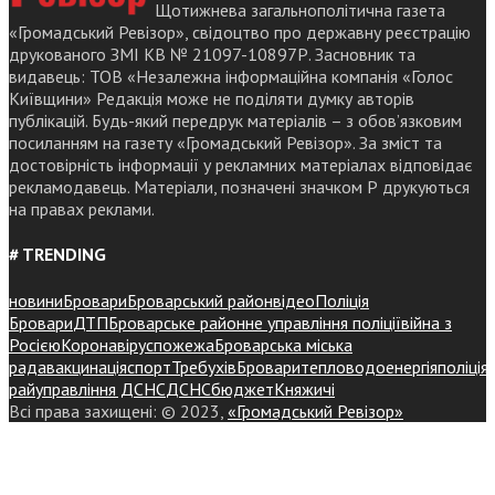
Щотижнева загальнополітична газета
«Громадський Ревізор», свідоцтво про державну реєстрацію
друкованого ЗМІ КВ № 21097-10897Р. Засновник та
видавець: ТОВ «Незалежна інформаційна компанія «Голос
Київщини» Редакція може не поділяти думку авторів
публікацій. Будь-який передрук матеріалів – з обов’язковим
посиланням на газету «Громадський Ревізор». За зміст та
достовірність інформації у рекламних матеріалах відповідає
рекламодавець. Матеріали, позначені значком Р друкуються
на правах реклами.
# TRENDING
новини
Бровари
Броварський район
відео
Поліція
Бровари
ДТП
Броварське районне управління поліції
війна з
Росією
Коронавірус
пожежа
Броварська міська
рада
вакцинація
спорт
Требухів
Броваритепловодоенергія
поліція
райуправління ДСНС
ДСНС
бюджет
Княжичі
Всі права захищені: © 2023,
«Громадський Ревізор»