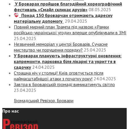
У Броварах пройшов благодійний хореографічний
фестиваль «Смайл скликає друзів»
08.05.2025
Понад 150 броварчан отримають адресну
матеріальну допомогу
29.04.2025
Повний мирний план Трампа під назвою «‎Рамки
російсько-української угоди» вперше опублікували в ЗМІ
25.04.2025
Незвичний меморіал у центрі Броварів. Сучасне
мистецтво чи порушення порядку?
25.04.2025
У Броварах планують інфраструктурні оновлення:
капремонти, парковка біля лікарні та укриття в
садочку
24.04.2025
Страшна ніч у столиці! Київ оговтується після
наймасштабнішої атаки з початку року!
24.04.2025
Завтра в Броварській громаді вимикатимуть світло
23.04.2025
Громадський Ревізор. Бровари
Про нас