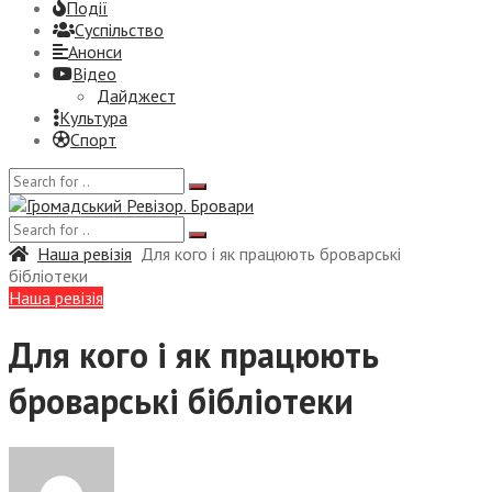
Події
Суспiльство
Анонси
Відео
Дайджест
Культура
Спорт
Наша ревізія
Для кого і як працюють броварські
бібліотеки
Наша ревізія
Для кого і як працюють
броварські бібліотеки