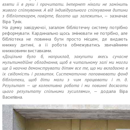
взяти її в руки і прочитати. Інтернет ніколи не замінить
живого спілкування. А від індивідуального спілкування дитини
з бібліотекарем, повірте, багато що залежить»
, — зазначає
Віра Тунік.
На думку завідуючої, загалом бібліотечну систему потрібно
реформувати. Кардинально щось змінювати не потрібно, але
бібліотека не повинна бути просто місцем, де видають
книжку дитині, а її робота обмежуватись звичайними
книжковими виставками.
«Доцільно було б, наприклад, закупити якесь сучасне
мультимедійне обладнання, щоб в читальному залі ми могли
ще й наочно демонструвати дітям все те, що ми вкладаємо в
їх свідомість і розвиток. Систематично поповнювати фонд
бібліо­теки, щоб діти мали з чим працювати і т. д.
Результат — це колективна робота і ми повинні досягати
цього результату спільними зусиллями»
, — додала Віра
Василівна.