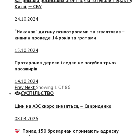
Затримали російських агентів, які готували теракт у
Києві, — СБУ
24.10.2024
“Накачав” дитину психотропами та згвалтував –
киянин проведе 14 років за ґратами
15.10.2024
Протаранив дерево і ледве не погубив трьох
пасажирів
14.10.2024
Prev
Next
Showing
1
Of
86
СУСПIЛЬСТВО
Ціни на АЗС скоро знизяться, –
Свириденко
08.04.2026
Понад 150 броварчан отримають адресну