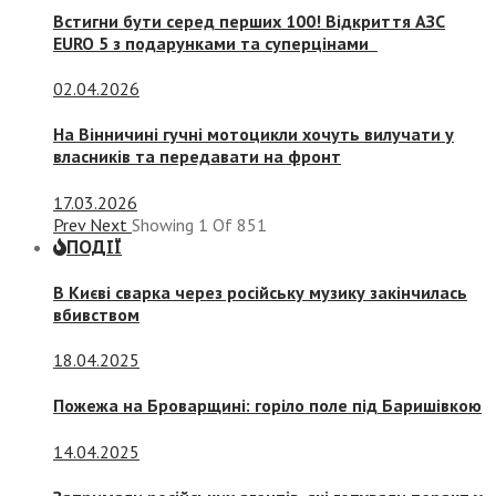
Встигни бути серед перших 100! Відкриття АЗС
EURO 5 з подарунками та суперцінами
02.04.2026
На Вінничині гучні мотоцикли хочуть вилучати у
власників та передавати на фронт
17.03.2026
Prev
Next
Showing
1
Of
851
ПОДІЇ
В Києві сварка через російську музику закінчилась
вбивством
18.04.2025
Пожежа на Броварщині: горіло поле під Баришівкою
14.04.2025