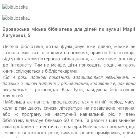
Броварська міська бібліотека для дітей по вулиці Марії
Лагунової, 5
Дитяча бібліотека, котра функціонує вже давно, майже не
зазнала змін: все ті ж книги на полицях, привітні бібліотекарі,
відсутність комп’ютерного обладнання, а тим паче доступу
до Інтернету. Тим не менше, діти приходять сюди, читають
книги, спілкуються з бібліотекарями.
«За 4 роки планові показники залишаються незмінними –
близько 3 тисяч читачів у рік. Звичайно, коливання є, але вони
несуттєві»
, — розповідає Віра Тунік, завідуюча бібліотекою
для дітей.
Найбільша активність прослідковується у літній період часу,
коли дітям дають списки літератури на позакласне читання,
або ж програму на наступний навчальний рік. У день
бібліотеку відвідує близько 60 дітей. Та разом з цим виникає
інша проб­лема — нестача літератури. Навчальна програма, що
змінюється кожного року, вимагає нових примірників, нових