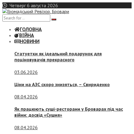
Skip
Четверг 6 августа 2026
to
content
ГОЛОВНА
ВІЙНА
НОВИНИ
Статуетки як ідеальний подарунок для
поціновувачів прекрасного
03.06.2026
Ціни на АЗС скоро знизяться, –
Свириденко
08.04.2026
Як працюють суші-ресторани у Броварах під час
війни: досвід «Сушия»
08.04.2026