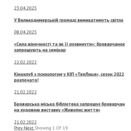
23.04.2025
У Великодимерській громаді вимикатимуть світло
08.04.2025
«Сила жіночності та як її розвинути»: броварчанок
запрошують на семінар
22.02.2022
Кіноклуб з психологом у КІП «ТепЛиця», сезон 2022
розпочато!
21.02.2022
Броварська міська бібліотека запрошує броварчан
на художню виставку «Живопис життя»
21.02.2022
Prev
Next
Showing
1
Of
19