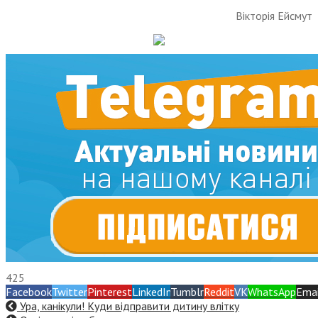
Вікторія Ейсмут
425
Facebook
Twitter
Pinterest
LinkedIn
Tumblr
Reddit
VK
WhatsApp
Emai
Ура, канікули! Куди відправити дитину влітку