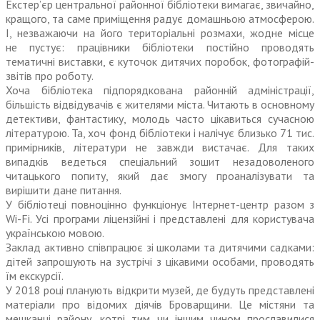
Екстер’єр центральної районної бібліотеки вимагає, звичайно,
кращого, та саме приміщення радує домашньою атмосферою.
І, незважаючи на його територіальні розмахи, жодне місце
не пустує: працівники бібліотеки постійно проводять
тематичні виставки, є куточок дитячих поробок, фотографій-
звітів про роботу.
Хоча бібліотека підпорядкована районній адміністрації,
більшість відвідувачів є жителями міста. Читають в основному
детективи, фантастику, молодь часто цікавиться сучасною
літературою. Та, хоч фонд бібліотеки і налічує близько 71 тис.
примірників, літератури не завжди вистачає. Для таких
випадків ведеться спеціальний зошит незадоволеного
читацького попиту, який дає змогу проаналізувати та
вирішити дане питання.
У бібліотеці повноцінно функціонує Інтернет-центр разом з
Wi-Fi. Усі програми ліцензійні і представлені для користувача
українською мовою.
Заклад активно співпрацює зі школами та дитячими садками:
дітей запрошують на зустрічі з цікавими особами, проводять
їм екскурсії.
У 2018 році планують відкрити музей, де будуть представлені
матеріали про відомих діячів Броварщини. Це містяни та
мешканці району, котрі тим чи іншим чином прославилися