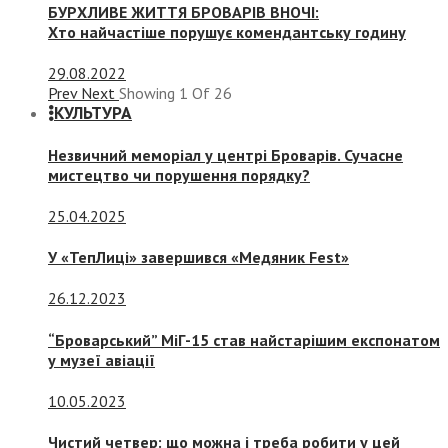
БУРХЛИВЕ ЖИТТЯ БРОВАРІВ ВНОЧІ:
Хто найчастіше порушує комендантську годину
29.08.2022
Prev
Next
Showing
1
Of
26
КУЛЬТУРА
Незвичний меморіал у центрі Броварів. Сучасне
мистецтво чи порушення порядку?
25.04.2025
У «ТепЛиці» завершився «Медяник Fest»
26.12.2023
“Броварський” МіГ-15 став найстарішим експонатом
у музеї авіації
10.05.2023
Чистий четвер: що можна і треба робити у цей