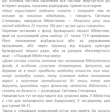
що основна частина населення все частіше звертається до
інтернет-видань, показник відвідувань тримається норми.
«Наші користувачі люблять читати і інтернет ніяк не
впливає на показник відвідувань
, — говорить Світлана
Степанова, завідуюча бібліотекою. —
Минулого року наш
заклад відвідали 21 тисячу 766 раз і це про щось говорить».
Окремим питанням є фонд Броварської міської бібліотеки,
який на сьогоднішній день налічує 22 тисячі 724 примірники.
Його поповнення відбувається або за державними
програмами, або через підписку від відділу культури
Броварської міської ради, або за рахунок «безсмертної»
акції – «Подаруй бібліотеці книгу».
«Дуже гостро стоїть питання про поповнення бібліотечного
фонду. А особ­ливо сучасною літературою. Зрозуміло, що
держава не в змозі придбати необхідну кількість тих книг,
котрі потребує читач, тому основним видом поповнення
наразі є залучення громадськості. Усі книги, котрі нам
дарують, проходять через фінансову звітність бібліотеки і
стоять на балансі»
, — розповідає Світлана Степанова.
Намагаються тут не відставати від сучасних віянь. У бібліотеці
є стіл для популярного нині буккросингу. У читальному залі
доступний Wi-Fi.
Також є спеціально відведений куток для малечі. Це досить