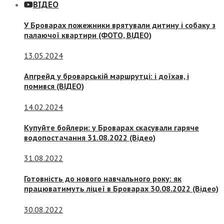
ВІДЕО
У Броварах пожежники врятували дитину і собаку з
палаючої квартири (ФОТО, ВІДЕО)
13.05.2024
Апгрейд у броварській маршрутці: і доїхав, і
помився (ВІДЕО)
14.02.2024
Купуйте бойлери: у Броварах скасували гаряче
водопостачання 31.08.2022 (Відео)
31.08.2022
Готовність до нового навчального року: як
працюватимуть ліцеї в Броварах 30.08.2022 (Відео)
30.08.2022