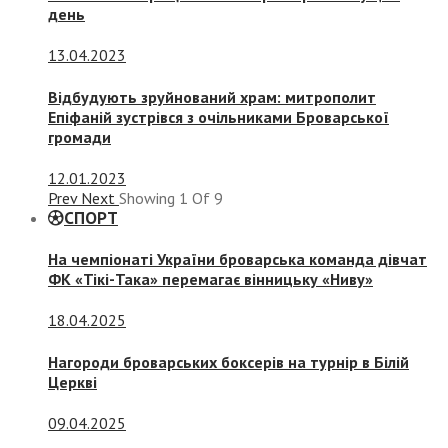
день
13.04.2023
Відбудують зруйнований храм: митрополит
Епіфаній зустрівся з очільниками Броварської
громади
12.01.2023
Prev
Next
Showing
1
Of
9
СПОРТ
На чемпіонаті України броварська команда дівчат
ФК «Тікі-Така» перемагає вінницьку «Ниву»
18.04.2025
Нагороди броварських боксерів на турнір в Білій
Церкві
09.04.2025