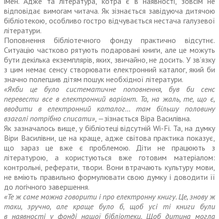
імен. Адже та література, котра є в наявності, зовсім не
відповідає вимогам читача. Як зізнається завідуюча дитячою
бібліотекою, особливо гостро відчувається нестача галузевої
літератури.
Поповнення бібліотечного фонду практично відсутнє.
Ситуацію частково рятують подаровані книги, але це можуть
бути декілька екземплярів, яких, звичайно, не досить. У зв’язку
з цим немає сенсу створювати електронний каталог, який би
значно полегшив дітям пошук необхідної літератури.
«Якби це було систематичне попов­нення, був би сенс
перевести все в елект­ронний варіант. Та, на жаль, те, що є,
вводити в електрон­ний каталог… там більшу половину
взагалі потрібно списати»
, —зізнається Віра Василівна.
Як зазначалось вище, у бібліотеці відсутній Wi-Fi. Та, на думку
Віри Василівни, це на краще, адже світова практика показує,
що зараз це вже є проблемою. Діти не працюють з
літературою, а користуються вже готовим матеріалом:
контрольні, реферати, твори. Вони втрачають культуру мови,
не вміють правильно формулювати свою думку і доводити її
до логічного завершення.
«Те ж саме можна говорити і про електронну книгу. Це, знову ж
таки, зручно, але краще було б, щоб усі ті книги були
в наявності у фонді нашої бібліотеки. Щоб дитина могла