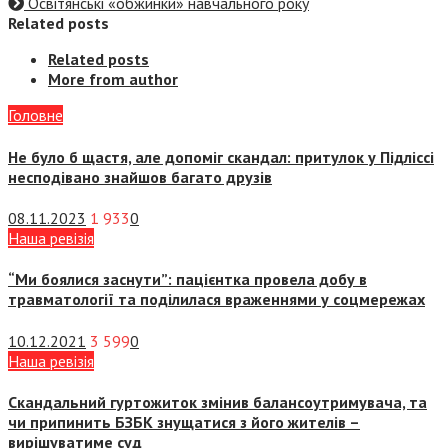
Освітянські «обжинки» навчального року
Related posts
Related posts
More from author
Головне
Не було б щастя, але допоміг скандал: притулок у Підліссі
несподівано знайшов багато друзів
08.11.2023
1 933
0
Наша ревізія
“Ми боялися заснути”: пацієнтка провела добу в
травматології та поділилася враженнями у соцмережах
10.12.2021
3 599
0
Наша ревізія
Скандальний гуртожиток змінив балансоутримувача, та
чи припинить БЗБК знущатися з його жителів –
вирішуватиме суд