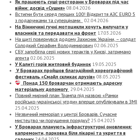
Як працюють суші-ресторани у Броварах під час
війни: досвід «Сушия»
08.04.2026
Встигни бути серед перших 100! Відкриття АЗС EURO 5
з подарунками та суперцінами
02.04.2026
На Вінничині гучні мотоцикли хочуть вилучати у
власників та передавати на фронт
17.03.2026
На щиті повернувся додому Захисник України, – солдат
Солодкий Серафим Володимирович
02.06.2025
СБУ запобігла серії нових терактів у Києві, затримано
агента
02.06.2025
У Калиті горів житловий будинок
19.05.2025
У Броварах пройшов благодійний хореографічний
фестиваль «Смайл скликає друзів»
08.05.2025
Понад 150 броварчан отримають адресну
матеріальну допомогу
29.04.2025
Повний мирний план Трампа під назвою «‎Рамки
російсько-української угоди» вперше опублікували в ЗМІ
25.04.2025
Незвичний меморіал у центрі Броварів. Сучасне
мистецтво чи порушення порядку?
25.04.2025
У Броварах планують інфраструктурні оновлення:
капремонти, парковка біля лікарні та укриття в
садочку
24.04.2025