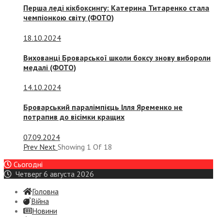
Перша леді кікбоксингу: Катерина Титаренко стала
чемпіонкою світу (ФОТО)
18.10.2024
Вихованці Броварської школи боксу знову вибороли
медалі (ФОТО)
14.10.2024
Броварський паралімпієць Ілля Яременко не
потрапив до вісімки кращих
07.09.2024
Prev
Next
Showing
1
Of
18
Сьогодні
Четверг 6 августа 2026
Головна
Війна
Новини