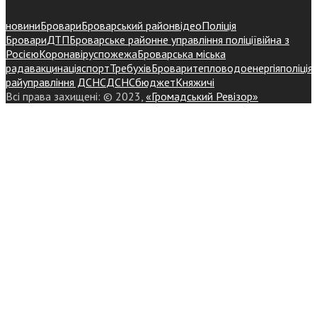
новини
Бровари
Броварський район
відео
Поліція
Бровари
ДТП
Броварське районне управління поліції
війна з
Росією
Коронавірус
пожежа
Броварська міська
рада
вакцинація
спорт
Требухів
Броваритепловодоенергія
поліція
райуправління ДСНС
ДСНС
бюджет
Княжичі
Всі права захищені: © 2023,
«Громадський Ревізор»