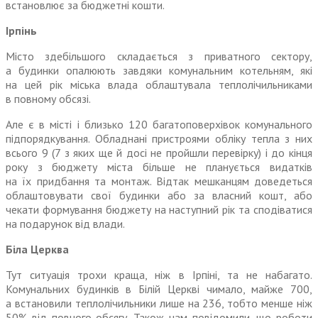
встановлює за бюджетні кошти.
Ірпінь
Місто здебільшого складається з приватного сектору,
а будинки опалюють завдяки комунальним котельням, які
на цей рік міська влада облаштувала теплолічильниками
в повному обсязі.
Але є в місті і близько 120 багатоповерхівок комунального
підпорядкування. Обладнані пристроями обліку тепла з них
всього 9 (7 з яких ще й досі
не
пройшли перевірку) і до кінця
року з бюджету міста більше
не
планується видатків
на їх придбання та монтаж. Відтак мешканцям доведеться
облаштовувати свої будинки або за власний кошт, або
чекати формування бюджету на наступний рік та сподіватися
на подарунок від влади.
Біла Церква
Тут ситуація трохи краща, ніж в Ірпіні, та
не
набагато.
Комунальних будинків в Білій Церкві чимало, майже 700,
а встановили теплолічильники лише на 236, тобто менше ніж
50% від повного обсягу. Також нам повідомили, що роботи