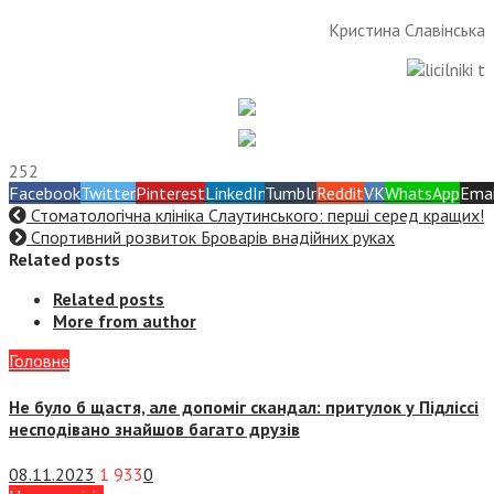
Кристина Славінська
252
Facebook
Twitter
Pinterest
LinkedIn
Tumblr
Reddit
VK
WhatsApp
Emai
Стоматологічна клініка Слаутинського: перші серед кращих!
Спортивний розвиток Броварів внадійних руках
Related posts
Related posts
More from author
Головне
Не було б щастя, але допоміг скандал: притулок у Підліссі
несподівано знайшов багато друзів
08.11.2023
1 933
0