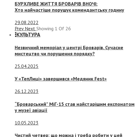
БУРХЛИВЕ ЖИТТЯ БРОВАРІВ ВНОЧІ:
Хто найчастіше порушує комендантську годину
29.08.2022
Prev
Next
Showing
1
Of
26
КУЛЬТУРА
Незвичний меморіал у центрі Броварів. Сучасне
мистецтво чи порушення порядку?
25.04.2025
У «ТепЛиці» завершився «Медяник Fest»
26.12.2023
“Броварський” МіГ-15 став найстарішим експонатом
у музеї авіації
10.05.2023
Чистий четвер: що можна і треба робити у цей