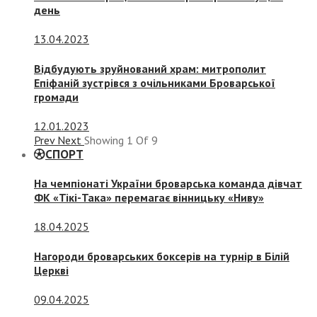
день
13.04.2023
Відбудують зруйнований храм: митрополит
Епіфаній зустрівся з очільниками Броварської
громади
12.01.2023
Prev
Next
Showing
1
Of
9
СПОРТ
На чемпіонаті України броварська команда дівчат
ФК «Тікі-Така» перемагає вінницьку «Ниву»
18.04.2025
Нагороди броварських боксерів на турнір в Білій
Церкві
09.04.2025