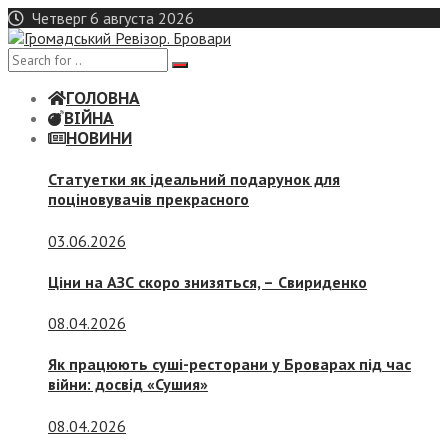
Skip
Четверг 6 августа 2026
to
content
ГОЛОВНА
ВІЙНА
НОВИНИ
Статуетки як ідеальний подарунок для
поціновувачів прекрасного
03.06.2026
Ціни на АЗС скоро знизяться, –
Свириденко
08.04.2026
Як працюють суші-ресторани у Броварах під час
війни: досвід «Сушия»
08.04.2026