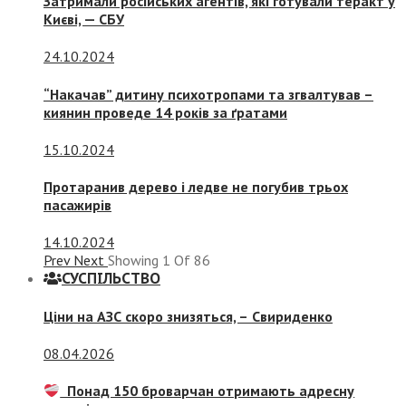
Затримали російських агентів, які готували теракт у
Києві, — СБУ
24.10.2024
“Накачав” дитину психотропами та згвалтував –
киянин проведе 14 років за ґратами
15.10.2024
Протаранив дерево і ледве не погубив трьох
пасажирів
14.10.2024
Prev
Next
Showing
1
Of
86
СУСПIЛЬСТВО
Ціни на АЗС скоро знизяться, –
Свириденко
08.04.2026
Понад 150 броварчан отримають адресну