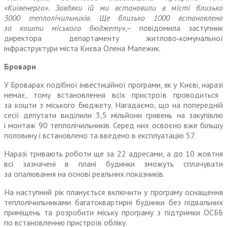
«Київенерго». Завдяки їй ми встановили в місті близько
3000 теплолічильників. Ще близько 1000 встановлено
за кошти міського бюджету»
,– повідомила заступник
директора департаменту житлово‑комунальної
інфраструктури міста Києва Олена Малежик.
Бровари
У Броварах подібної інвестиційної програми, як у Києві, наразі
нем
ає, тому встановлення всіх пристроїв проводиться
за кошти з міського бюджету. Нагадаємо, що на попередній
сесії депутати виділили 3,5 мільйо
ни гривень
на закупівлю
і монтаж 90 теплолічильників. Серед них освоєно вже більшу
половину і встановлено та введено в експлуатацію 57.
Наразі тривають роботи ще за 22 адресами, а до 10 жовтня
всі зазначені в плані будинки зможуть сплачувати
за опалювання на основі реальних показників.
На наступний рік планується включити у програму оснащення
теплолічильниками багатоквартирні будинки без підвальних
приміщень та розробити міську програму з підтримки ОСББ
по встановленню пристроїв обліку.