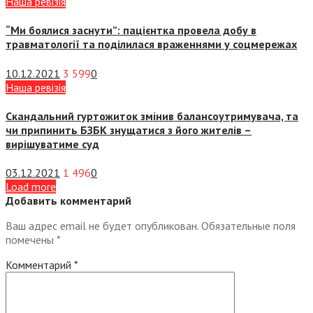
Наша ревізія
“Ми боялися заснути”: пацієнтка провела добу в
травматології та поділилася враженнями у соцмережах
10.12.2021
3 599
0
Наша ревізія
Скандальний гуртожиток змінив балансоутримувача, та
чи припинить БЗБК знущатися з його жителів –
вирішуватиме суд
03.12.2021
1 496
0
Load more
Добавить комментарий
Ваш адрес email не будет опубликован.
Обязательные поля
помечены
*
Комментарий
*