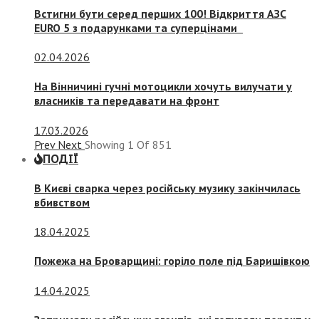
Встигни бути серед перших 100! Відкриття АЗС
EURO 5 з подарунками та суперцінами
02.04.2026
На Вінничині гучні мотоцикли хочуть вилучати у
власників та передавати на фронт
17.03.2026
Prev
Next
Showing
1
Of
851
ПОДІЇ
В Києві сварка через російську музику закінчилась
вбивством
18.04.2025
Пожежа на Броварщині: горіло поле під Баришівкою
14.04.2025