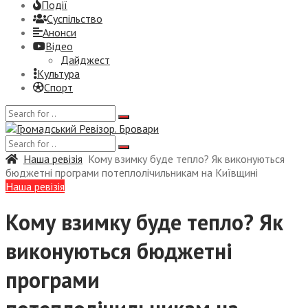
Події
Суспiльство
Анонси
Відео
Дайджест
Культура
Спорт
Наша ревізія
Кому взимку буде тепло? Як виконуються
бюджетні програми потеплолічильникам на Київщині
Наша ревізія
Кому взимку буде тепло? Як
виконуються бюджетні
програми