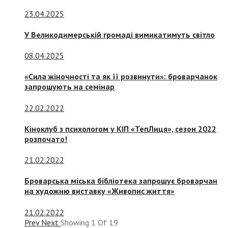
23.04.2025
У Великодимерській громаді вимикатимуть світло
08.04.2025
«Сила жіночності та як її розвинути»: броварчанок
запрошують на семінар
22.02.2022
Кіноклуб з психологом у КІП «ТепЛиця», сезон 2022
розпочато!
21.02.2022
Броварська міська бібліотека запрошує броварчан
на художню виставку «Живопис життя»
21.02.2022
Prev
Next
Showing
1
Of
19