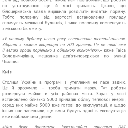
по устаткуванню ще й досі тривають. Цікаво, що
білоцерківська влада вирішила розділити видатки порівну.
Тобто половину від вартості встановлення приладу
сплачують мешканці будинків, і лише половину компенсують
з міського бюджету.
«У нашому будинку цього року встановили теплолічильник.
Зібрали з кожної квартири по 200 гривень. Це
не
такі вже
й великі гроші порівняно з обіцяною економією»
,– каже Таїса
Володимирівна, мешканка дев’ятиповерхівки по вулиці
Чкалова.
Київ
Столиця Украї
ни
в програмі з утеплення
не
пасе задніх.
Це й зрозуміло – треба тримати марку. Тут роботи
розвернули майже в усіх районах міста. Зараз у місті
встановлено близько 5000 приладів обліку теплової енергії,
серед них майже 3000 вже готові до експлуатації, а щодо
інших нас запевнили, що во
ни
будуть здані в експлуатацію
вже найближчими днями.
«Нам дуже допомагає інвестиційна програма ПАТ