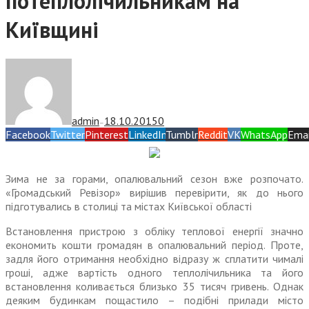
потеплолічильникам на
Київщині
admin
18.10.2015
0
—
Facebook
Twitter
Pinterest
LinkedIn
Tumblr
Reddit
VK
WhatsApp
Emai
Зима
не
за горами, опалювальний сезон вже розпочато.
«Громадський Ревізор» вирішив перевірити, як до нього
підготувались в столиці та містах Київської області
Встановлення пристрою з обліку теплової енергії значно
економить кошти громадян в опалювальний період. Проте,
задля його отримання
нео
бхідно відразу ж сплатити чималі
гроші, адже вартість одного теплолічильника та його
встановлення коливається близько 35 тисяч гривень. Однак
деяким будинкам пощастило – подібні прилади місто