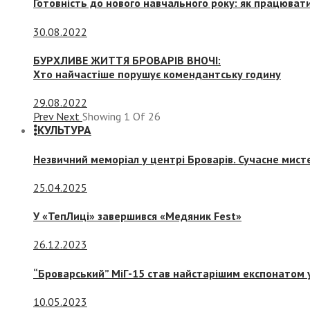
Готовність до нового навчального року: як працювати
30.08.2022
БУРХЛИВЕ ЖИТТЯ БРОВАРІВ ВНОЧІ:
Хто найчастіше порушує комендантську годину
29.08.2022
Prev
Next
Showing
1
Of
26
КУЛЬТУРА
Незвичний меморіал у центрі Броварів. Сучасне мис
25.04.2025
У «ТепЛиці» завершився «Медяник Fest»
26.12.2023
“Броварський” МіГ-15 став найстарішим експонатом у
10.05.2023