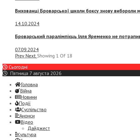
Вихованці Броварської школи боксу знову вибороли 
14.10.2024
Броварський паралімпієць Ілля Яременко не потрапив
07.09.2024
Prev
Next
Showing
1
Of
18
Сьогодні
Пятница 7 августа 2026
Головна
Війна
Новини
Події
Суспiльство
Анонси
Відео
Дайджест
Культура