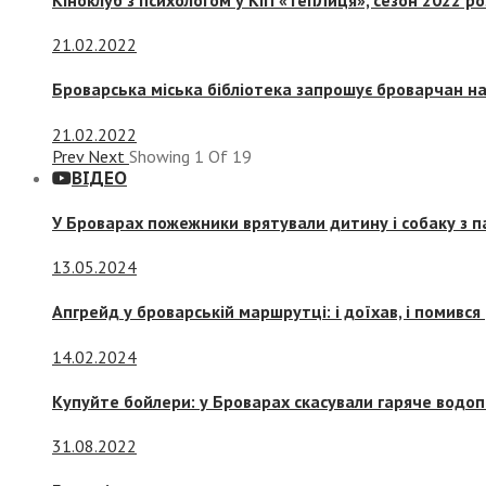
21.02.2022
Броварська міська бібліотека запрошує броварчан 
21.02.2022
Prev
Next
Showing
1
Of
19
ВІДЕО
У Броварах пожежники врятували дитину і собаку з 
13.05.2024
Апгрейд у броварській маршрутці: і доїхав, і помився
14.02.2024
Купуйте бойлери: у Броварах скасували гаряче водоп
31.08.2022