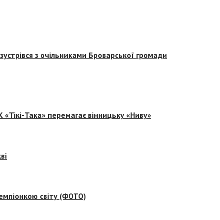
зустрівся з очільниками Броварської громади
 «Тікі-Така» перемагає вінницьку «Ниву»
ві
емпіонкою світу (ФОТО)