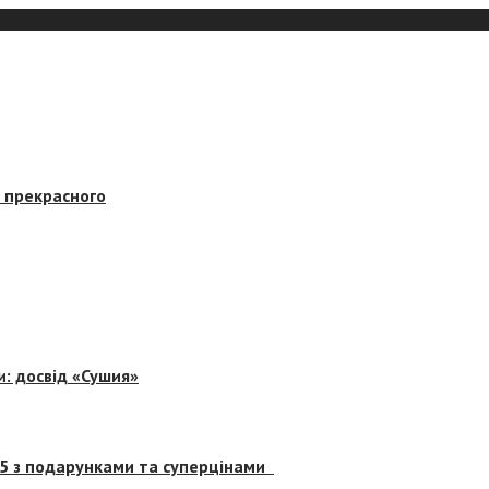
в прекрасного
и: досвід «Сушия»
 5 з подарунками та суперцінами