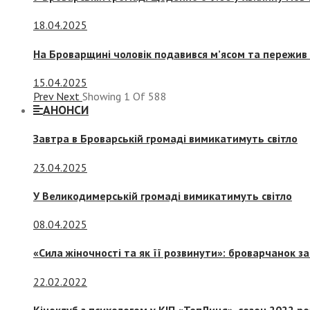
18.04.2025
На Броварщині чоловік подавився м’ясом та пережив 
15.04.2025
Prev
Next
Showing
1
Of
588
АНОНСИ
Завтра в Броварській громаді вимикатимуть світло
23.04.2025
У Великодимерській громаді вимикатимуть світло
08.04.2025
«Сила жіночності та як її розвинути»: броварчанок 
22.02.2022
Кіноклуб з психологом у КІП «ТепЛиця», сезон 2022 р