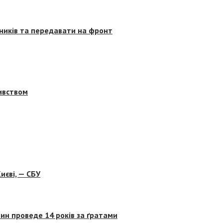
сників та передавати на фронт
бивством
иєві, — СБУ
ин проведе 14 років за ґратами