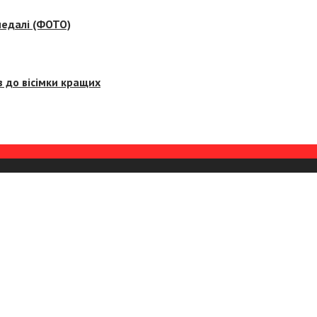
медалі (ФОТО)
 до вісімки кращих