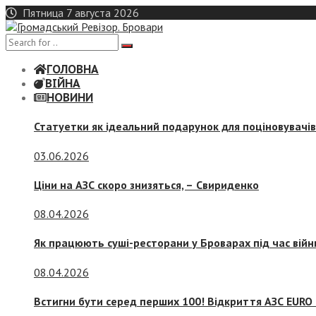
Skip
Пятница 7 августа 2026
to
content
ГОЛОВНА
ВІЙНА
НОВИНИ
Статуетки як ідеальний подарунок для поціновувачі
03.06.2026
Ціни на АЗС скоро знизяться, –
Свириденко
08.04.2026
Як працюють суші-ресторани у Броварах під час війн
08.04.2026
Встигни бути серед перших 100! Відкриття АЗС EURO