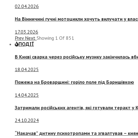
02.04.2026
На Вінничині гучні мотоцикли хочуть вилучати у вла
17.03.2026
Prev
Next
Showing
1
Of
851
ПОДІЇ
В Києві сварка через російську музику закінчилась в
18.04.2025
Пожежа на Броварщині: горіло поле під Баришівкою
14.04.2025
Затримали російських агентів, які готували теракт у К
24.10.2024
“Накачав” дитину психотропами та згвалтував – киян