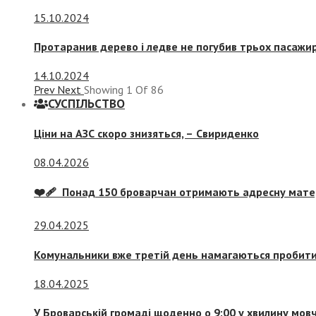
15.10.2024
Протаранив дерево і ледве не погубив трьох пасажир
14.10.2024
Prev
Next
Showing
1
Of
86
СУСПIЛЬСТВО
Ціни на АЗС скоро знизяться, –
Свириденко
08.04.2026
❤️‍🩹 Понад 150 броварчан отримають адресну мат
29.04.2025
Комунальники вже третій день намагаються пробити 
18.04.2025
У Броварській громаді щоденно о 9:00 у хвилину мо