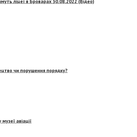
муть ліцеї в Броварах 30.08.2022 (Відео)
тецтво чи порушення порядку?
 музеї авіації