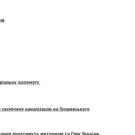
ів
еріальну допомогу
засмічену каналізацію на Грушевського
вчання лунатимуть метроном та Гімн України