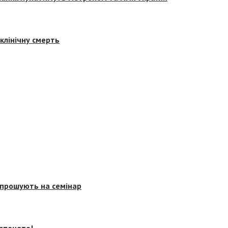
клінічну смерть
запрошують на семінар
озпочато!