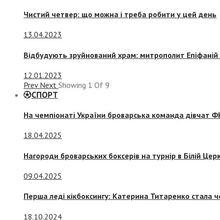
Чистий четвер: що можна і треба робити у цей день
13.04.2023
Відбудують зруйнований храм: митрополит Епіфаній 
12.01.2023
Prev
Next
Showing
1
Of
9
СПОРТ
На чемпіонаті України броварська команда дівчат ФК
18.04.2025
Нагороди броварських боксерів на турнір в Білій Церк
09.04.2025
Перша леді кікбоксингу: Катерина Титаренко стала ч
18.10.2024