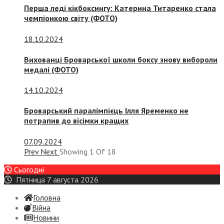
Перша леді кікбоксингу: Катерина Титаренко стала
чемпіонкою світу (ФОТО)
18.10.2024
Вихованці Броварської школи боксу знову вибороли
медалі (ФОТО)
14.10.2024
Броварський паралімпієць Ілля Яременко не
потрапив до вісімки кращих
07.09.2024
Prev
Next
Showing
1
Of
18
Сьогодні
Пятница 7 августа 2026
Головна
Війна
Новини