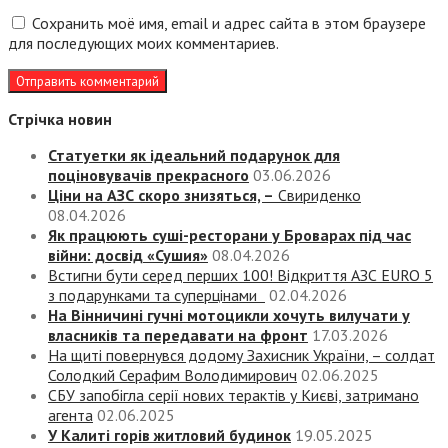
Сохранить моё имя, email и адрес сайта в этом браузере
для последующих моих комментариев.
Стрічка новин
Статуетки як ідеальний подарунок для
поціновувачів прекрасного
03.06.2026
Ціни на АЗС скоро знизяться, –
Свириденко
08.04.2026
Як працюють суші-ресторани у Броварах під час
війни: досвід «Сушия»
08.04.2026
Встигни бути серед перших 100! Відкриття АЗС EURO 5
з подарунками та суперцінами
02.04.2026
На Вінничині гучні мотоцикли хочуть вилучати у
власників та передавати на фронт
17.03.2026
На щиті повернувся додому Захисник України, – солдат
Солодкий Серафим Володимирович
02.06.2025
СБУ запобігла серії нових терактів у Києві, затримано
агента
02.06.2025
У Калиті горів житловий будинок
19.05.2025