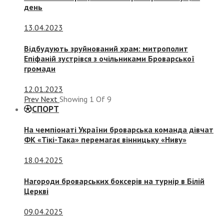
день
13.04.2023
Відбудують зруйнований храм: митрополит
Епіфаній зустрівся з очільниками Броварської
громади
12.01.2023
Prev
Next
Showing
1
Of
9
СПОРТ
На чемпіонаті України броварська команда дівчат
ФК «Тікі-Така» перемагає вінницьку «Ниву»
18.04.2025
Нагороди броварських боксерів на турнір в Білій
Церкві
09.04.2025