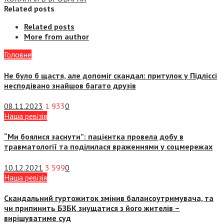
Related posts
Related posts
More from author
Головне
Не було б щастя, але допоміг скандал: притулок у Підліссі
несподівано знайшов багато друзів
08.11.2023
1 933
0
Наша ревізія
“Ми боялися заснути”: пацієнтка провела добу в
травматології та поділилася враженнями у соцмережах
10.12.2021
3 599
0
Наша ревізія
Скандальний гуртожиток змінив балансоутримувача, та
чи припинить БЗБК знущатися з його жителів –
вирішуватиме суд