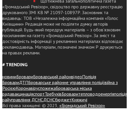
Щотижнева загальнополітична газета
«Громадський Ревізор», свідоцтво про державну реєстрацію
друкованого ЗМІ КВ № 21097-10897Р. Засновник та
видавець: ТОВ «Незалежна інформаційна компанія «Голос
Київщини» Редакція може не поділяти думку авторів
публікацій. Будь-який передрук матеріалів – з обов’язковим
посиланням на газету «Громадський Ревізор». За зміст та
достовірність інформації у рекламних матеріалах відповідає
рекламодавець. Матеріали, позначені значком Р друкуються
на правах реклами.
# TRENDING
новини
Бровари
Броварський район
відео
Поліція
Бровари
ДТП
Броварське районне управління поліції
війна з
Росією
Коронавірус
пожежа
Броварська міська
рада
вакцинація
спорт
Требухів
Броваритепловодоенергія
поліція
райуправління ДСНС
ДСНС
бюджет
Княжичі
Всі права захищені: © 2023,
«Громадський Ревізор»