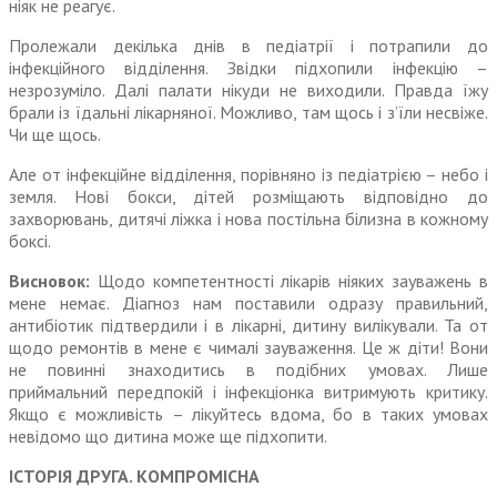
ніяк не реагує.
Пролежали декілька днів в педіатрії і потрапили до
інфекційного відділення. Звідки підхопили інфекцію –
незрозуміло. Далі палати нікуди не виходили. Правда їжу
брали із їдальні лікарняної. Мож­ливо, там щось і з’їли несвіже.
Чи ще щось.
Але от інфекційне відділення, порівняно із педіатрією – небо і
земля. Нові бокси, дітей розміщають відповідно до
захворювань, дитячі ліжка і нова постільна білизна в кожному
боксі.
Висновок:
Щодо компетентності лікарів ніяких зауважень в
мене немає. Діагноз нам поставили одразу правильний,
антибіотик підтвердили і в лікарні, дитину вилікували. Та от
щодо ремонтів в мене є чималі зауваження. Це ж діти! Вони
не повинні знаходитись в подібних умовах. Лише
приймальний передпокій і інфекціонка витримують критику.
Якщо є можливість – лікуйтесь вдома, бо в таких умовах
невідомо що дитина може ще підхопити.
ІСТОРІЯ ДРУГА. КОМПРОМІСНА