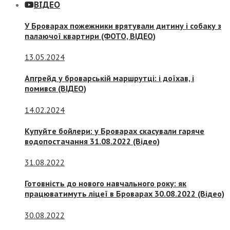
ВІДЕО
У Броварах пожежники врятували дитину і собаку з
палаючої квартири (ФОТО, ВІДЕО)
13.05.2024
Апгрейд у броварській маршрутці: і доїхав, і
помився (ВІДЕО)
14.02.2024
Купуйте бойлери: у Броварах скасували гаряче
водопостачання 31.08.2022 (Відео)
31.08.2022
Готовність до нового навчального року: як
працюватимуть ліцеї в Броварах 30.08.2022 (Відео)
30.08.2022