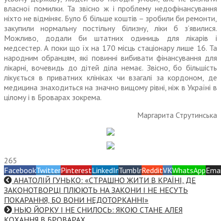
власної помилки. Та звісно ж і проблему недофінансування
ніхто не відміняє. Було б більше коштів – зробили би ремонти,
закупили нормальну постільну білизну, ліки б з’явилися.
Можливо, додали би штатних одиниць для лікарів і
медсестер. А поки що їх на 170 місць стаціонару лише 16. Та
народним обранцям, які повинні вибивати фінансування для
лікарні, вочевидь до дітей діла немає. Звісно, бо більшість
лікується в приватних клініках чи взагалі за кордоном, де
медицина знаходиться на значно вищому рівні, ніж в Україні в
цілому і в Броварах зокрема.
Маргарита Струтинська
265
Facebook
Twitter
Pinterest
LinkedIn
Tumblr
Reddit
VK
WhatsApp
Emai
АНАТОЛІЙ ГУНЬКО: «СТРАШНО ЖИТИ В КРАЇНІ, ДЕ
ЗАКОНОТВОРЦІ ПЛЮЮТЬ НА ЗАКОНИ І НЕ НЕСУТЬ
ПОКАРАННЯ, БО ВОНИ НЕДОТОРКАННІ»
НЬЮ ЙОРКУ І НЕ СНИЛОСЬ: ЯКОЮ СТАНЕ АЛЕЯ
КОХАННЯ В БРОВАРАХ