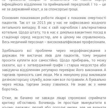
інфекційного відділення та приймальний передпокій. І то – це
не за державний кошт, а за спонсорські гроші.
Основним показником роботи лікарні є показник смертності
пацієнтів. Так от за 2015 рік у нас не зафіксовано жодного
летального випадку. В нас є свій харчоблок і альтернативна
котельня. Щодо штату, то в нас є декілька вакантних посад в
стаціонарі серед мед­сестер, але в цілому ми справляємось.
Весь медичний персонал – висококваліфіковані професіонали.
Здебільшого всі проблеми через недофінансування з
держави. Не вистачає ліків для пацієнтів, тому змушені
просити купляти все самостійно. Щодо прибирань, то можу
сказати, що є затверджений графік і старша медсестра або
завідуюча відділенням регулярно перевіряє його виконання. А
тарганів приносять самі люди. Ми в минулому році викликали
дезінсекторську службу, вони нам все потравили. А буквально
через місяць таргани знову з’явилися. Не знаю як з ними
боротись.
Отже, як бачимо не завжди лікарі спроможні сприймати
критику об’єктивно. Вочевидь їм простіше звинуватити в
усьому державу, людей або погодні умови, але не визнати