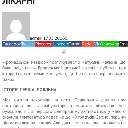
ЛІКАРНІ
admin
17.03.2016
0
—
Facebook
Twitter
Pinterest
LinkedIn
Tumblr
Reddit
VK
WhatsApp
Emai
«Громадський Ревізор» поспілкувався з матусями малюків, що
були пацієнтами Броварської дитячої лікарні і публікує їхні
історії із враженнями. Зрозуміло, що без фото і персональних
даних.
ІСТОРІЯ ПЕРША. ЛОЯЛЬНА
Моя дитина захворіла на отит. Правильний діагноз нам
поста­вили ще в амбулаторії, прописали лікування. Але
буквально після першого дня прийому антибіотиків у малого
скочила температура ледве не до 40 градусів. Звісно, першим
ділом викликали швидку. Але диспетчер сказала, що машин в