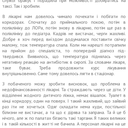
службі бракує і порадила при можливості добиратись на
таксі. Так і зробили.
В лікарні нам довелось чимало почекати і побігати по
коридорах. Спочатку до приймального покою, потім в
поліклініку до ЛОРа, потім знову в лікарню, потім ще раз в
поліклініку до педіатра. Кадрів не вистачає, черги жахливі.
Добре я хоч перед виїздом додумалася поставити свічку
малому, тож температура спала. Коли ми нарешті потрапили
на прийом до спеціаліста, то попередній діагноз під­
твердився. Виявилось, що температура піднялась через
негативну реакцію на антибіотик в сиропі. За словами лікаря,
таке буває. Треба продовжити курс лікування
внутрішньовенно. Саме тому довелось лягти в стаціонар.
З побаченого можу зробити висновок, що проблема в
недофі­нансованності лікарні. Та страждають через це діти. У
відділенні жодного дитячого ліжка, немає вішалок. Туалет в
кінці коридору, один на поверх. І такий жахливий, що зайвий
раз іти не хочеться. Одяг складати нема куди, постільної
білизни не вистачає, а та що є дірява та запрана. Та й це б
нічого, але ж по палатах бігають такі таргани. Я таких великих
і в такій кількості в житті не бачила. А персонал лікарні на це