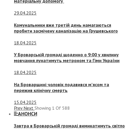
матеріальну допомогу
29.04.2025
Комунальники вже третій день намагаються
пробити засмічену каналізацію на Грушевського
18.04.2025
У Броварській громаді щоденно о 9:00 у хвилину
мовчання лунатимуть метроном та Гімн України
18.04.2025
На Броварщині чоловік подавився м’ясом та
пережив клінічну смерть
15.04.2025
Prev
Next
Showing
1
Of
588
АНОНСИ
Завтра в Броварській громаді вимикатимуть світло