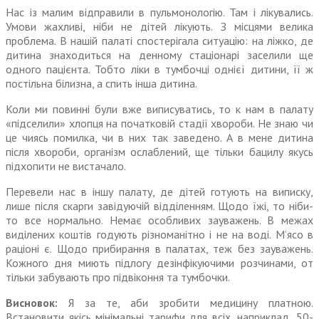
Нас із малим відправили в пульмонологію. Там і лікувались.
Умови жахливі, ніби не дітей лікують. З місцями велика
проблема. В нашій палаті спостерігала ситуацію: на ліжко, де
дитина знаходиться на денному стаціонарі заселили ще
одного пацієнта. Тобто ліки в тумбочці однієї дитини, її ж
постільна білизна, а спить інша дитина.
Коли ми повинні були вже виписуватись, то к нам в палату
«підселили» хлопця на початковій стадії хвороби. Не знаю чи
це чиясь помилка, чи в них так заведено. А в мене дитина
після хвороби, організм ослаблений, ще тільки бацилу якусь
підхопити не вистачало.
Перевели нас в іншу палату, де дітей готують на виписку,
лише після скарги завідуючій відділенням. Щодо їжі, то ніби-
то все нормально. Немає особливих зауважень. В межах
виділених коштів годують різнома­нітно і не на воді. М’ясо в
раціоні є. Щодо прибирання в палатах, теж без зауважень.
Кожного дня миють підлогу дезінфікуючими розчинами, от
тільки забувають про підвіконня та тумбочки.
Висновок:
Я за те, аби зробити медицину платною.
Встановити якісь мінімальні тарифи для всіх, напри­клад, 50-