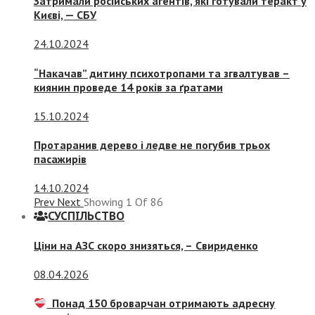
Затримали російських агентів, які готували теракт у
Києві, — СБУ
24.10.2024
“Накачав” дитину психотропами та згвалтував –
киянин проведе 14 років за ґратами
15.10.2024
Протаранив дерево і ледве не погубив трьох
пасажирів
14.10.2024
Prev
Next
Showing
1
Of
86
СУСПIЛЬСТВО
Ціни на АЗС скоро знизяться, –
Свириденко
08.04.2026
Понад 150 броварчан отримають адресну