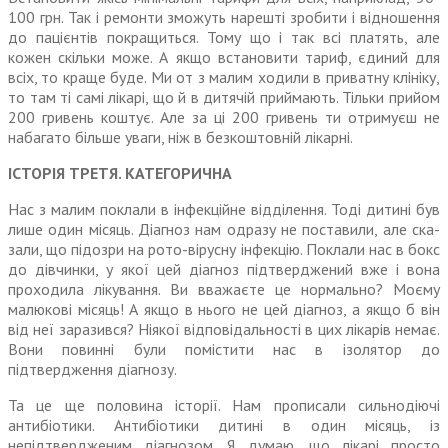
100 грн. Так і ремонти зможуть нарешті зробити і відношення
до пацієнтів покращиться. Тому що і так всі платять, але
кожен скільки може. А якщо встановити тариф, єдиний для
всіх, то краще буде. Ми от з малим ходили в приватну клініку,
то там ті самі лікарі, що й в дитячій приймають. Тільки прийом
200 гривень коштує. Але за ці 200 гривень ти отримуєш не
набагато більше уваги, ніж в безкоштовній лікарні.
ІСТОРІЯ ТРЕТЯ. КАТЕГОРИЧНА
Нас з малим поклали в інфекційне відді­лення. Тоді дитині був
лише один місяць. Діагноз нам одразу не поставили, але ска­
зали, що підозри на рото-вірусну інфекцію. Поклали нас в бокс
до дівчинки, у якої цей діагноз підтверджений вже і вона
проходила лікування. Ви вважаєте це нормально? Моєму
малюкові місяць! А якщо в нього не цей діагноз, а якщо б він
від неї заразився? Ніякої відповідальності в цих лікарів немає.
Вони повинні були помістити нас в ізолятор до
підтвердження діагнозу.
Та це ще половина історії. Нам прописали сильнодіючі
антибіотики. Антибіотики дитині в один місяць, із
непідтвердженим діагнозом. Я думаю, що лікарі просто