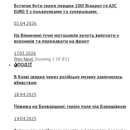
Встигни бути серед перших 100! Відкриття АЗС
EURO 5 з подарунками та суперцінами
02.04.2026
На Вінничині гучні мотоцикли хочуть вилучати у
власників та передавати на фронт
17.03.2026
Prev
Next
Showing
1
Of
851
ПОДІЇ
В Києві сварка через російську музику закінчилась
вбивством
18.04.2025
Пожежа на Броварщині: горіло поле під Баришівкою
14.04.2025