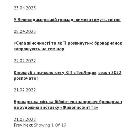
23.04.2025
У Великодимерській громаді вимикатимуть світло
08.04.2025
«Сила жіночності та як її розвинути»: броварчанок
запрошують на семінар
22.02.2022
Кіноклуб з психологом у КІП «ТепЛиця», сезон 2022
розпочато!
21.02.2022
Броварська міська бібліотека запрошує броварчан
на художню виставку «Живопис життя»
21.02.2022
Prev
Next
Showing
1
Of
19