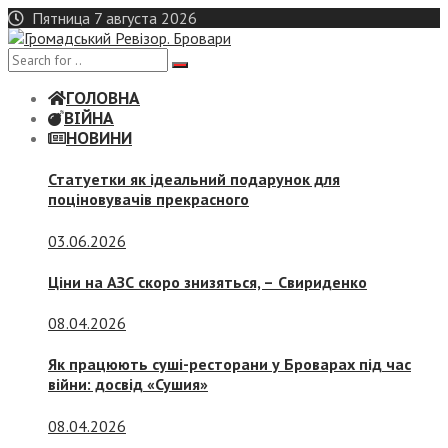
Skip
Пятница 7 августа 2026
to
content
ГОЛОВНА
ВІЙНА
НОВИНИ
Статуетки як ідеальний подарунок для
поціновувачів прекрасного
03.06.2026
Ціни на АЗС скоро знизяться, –
Свириденко
08.04.2026
Як працюють суші-ресторани у Броварах під час
війни: досвід «Сушия»
08.04.2026