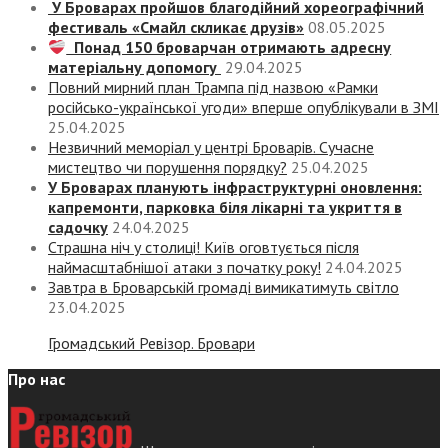
У Броварах пройшов благодійний хореографічний
фестиваль «Смайл скликає друзів»
08.05.2025
Понад 150 броварчан отримають адресну
матеріальну допомогу
29.04.2025
Повний мирний план Трампа під назвою «‎Рамки
російсько-української угоди» вперше опублікували в ЗМІ
25.04.2025
Незвичний меморіал у центрі Броварів. Сучасне
мистецтво чи порушення порядку?
25.04.2025
У Броварах планують інфраструктурні оновлення:
капремонти, парковка біля лікарні та укриття в
садочку
24.04.2025
Страшна ніч у столиці! Київ оговтується після
наймасштабнішої атаки з початку року!
24.04.2025
Завтра в Броварській громаді вимикатимуть світло
23.04.2025
Громадський Ревізор. Бровари
Про нас