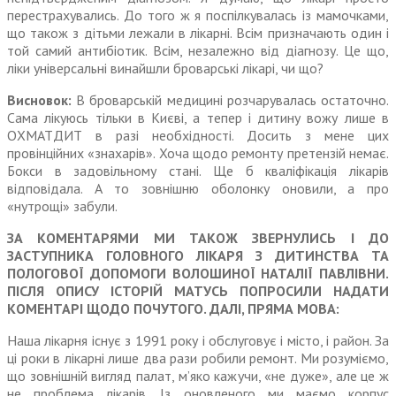
перестрахувались. До того ж я поспілкувалась із мамочками,
що також з дітьми лежали в лікарні. Всім призначають один і
той самий антибіотик. Всім, незалежно від діагнозу. Це що,
ліки універсальні винайшли броварські лікарі, чи що?
Висновок:
В броварській медицині роз­чарувалась остаточно.
Сама лікуюсь тільки в Києві, а тепер і дитину вожу лише в
ОХМАТ­ДИТ в разі необхідності. Досить з мене цих
провінційних «знахарів». Хоча щодо ремонту претензій немає.
Бокси в задовільному стані. Ще б кваліфікація лікарів
відповідала. А то зовнішню оболонку оновили, а про
«нутрощі» забули.
ЗА КОМЕНТАРЯМИ МИ ТАКОЖ ЗВЕРНУЛИСЬ І ДО
ЗАСТУПНИКА ГОЛОВНОГО ЛІКАРЯ З ДИТИНСТВА ТА
ПОЛОГОВОЇ ДОПОМОГИ ВОЛОШИНОЇ НАТАЛІЇ ПАВЛІВНИ.
ПІСЛЯ ОПИСУ ІСТОРІЙ МАТУСЬ ПОПРОСИЛИ НАДАТИ
КОМЕНТАРІ ЩОДО ПОЧУТОГО. ДАЛІ, ПРЯМА МОВА:
Наша лікарня існує з 1991 року і обслуговує і місто, і район. За
ці роки в лікарні лише два рази робили ремонт. Ми розуміємо,
що зовнішній вигляд палат, м’яко кажучи, «не дуже», але це ж
не проблема лікарів. Із оновленого ми маємо корпус