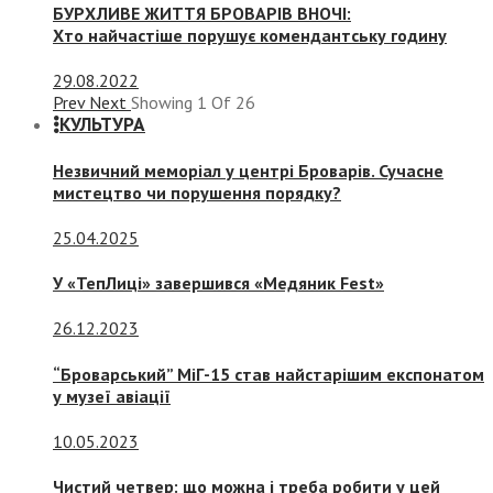
БУРХЛИВЕ ЖИТТЯ БРОВАРІВ ВНОЧІ:
Хто найчастіше порушує комендантську годину
29.08.2022
Prev
Next
Showing
1
Of
26
КУЛЬТУРА
Незвичний меморіал у центрі Броварів. Сучасне
мистецтво чи порушення порядку?
25.04.2025
У «ТепЛиці» завершився «Медяник Fest»
26.12.2023
“Броварський” МіГ-15 став найстарішим експонатом
у музеї авіації
10.05.2023
Чистий четвер: що можна і треба робити у цей