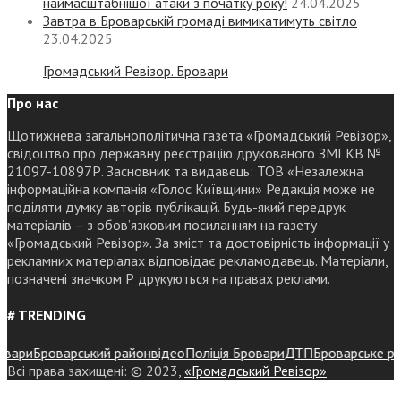
наймасштабнішої атаки з початку року!
24.04.2025
Завтра в Броварській громаді вимикатимуть світло
23.04.2025
Громадський Ревізор. Бровари
Про нас
Щотижнева загальнополітична газета «Громадський Ревізор»,
свідоцтво про державну реєстрацію друкованого ЗМІ КВ №
21097-10897Р. Засновник та видавець: ТОВ «Незалежна
інформаційна компанія «Голос Київщини» Редакція може не
поділяти думку авторів публікацій. Будь-який передрук
матеріалів – з обов’язковим посиланням на газету
«Громадський Ревізор». За зміст та достовірність інформації у
рекламних матеріалах відповідає рекламодавець. Матеріали,
позначені значком Р друкуються на правах реклами.
# TRENDING
ри
Броварський район
відео
Поліція Бровари
ДТП
Броварське район
Всі права захищені: © 2023,
«Громадський Ревізор»