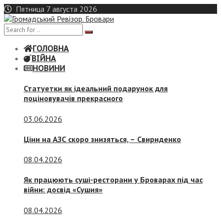
Skip
Пятница 7 августа 2026
to
content
ГОЛОВНА
ВІЙНА
НОВИНИ
Статуетки як ідеальний подарунок для
поціновувачів прекрасного
03.06.2026
Ціни на АЗС скоро знизяться, –
Свириденко
08.04.2026
Як працюють суші-ресторани у Броварах під час
війни: досвід «Сушия»
08.04.2026