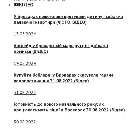
ВІДЕО
У Броварах пожежники врятували дитину і собаку з
палаючої квартири (ФОТО, ВІДЕО)
13.05.2024
Апгрейд у броварській маршрутці: і доїхав, і
помився (ВІДЕО)
14.02.2024
Купуйте бойлери: у Броварах скасували гаряче
водопостачання 31.08.2022 (Відео)
31.08.2022
Готовність до нового навчального року: як
працюватимуть ліцеї в Броварах 30.08.2022 (Відео)
30.08.2022