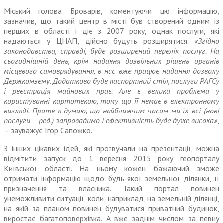
Міський голова Броварів, комен­туючи цю інформацію,
зазначив, що такий центр в місті був створений одним із
перших в області і діє з 2007 року, однак послуги, які
надаються у ЦНАП, дійсно будуть розширятися.
«Згідно
законодав­ства, справді, буде розширений перелік послуг. На
сьогоднішній день, крім надання дозвільних рішень органів
місцевого самоврядування, в нас вже працює надання дозволу
Держкомзему. Додатково буде паспортний стіл, послуги РАГСу
і реєстрація майнових прав. Але є велика проблема у
користуванні картотекою, тому що її немає в електронному
вигляді. Проте я думаю, що найближчим часом ми їх всі (нові
послуги – ред.) запро­вадимо і ефективність буде дуже висока»
,
– зауважує Ігор Сапожко.
З інших цікавих ідей, які про­звучали на презентації, можна
відмітити запуск до 1 вересня 2015 року геопорталу
Київської області. На ньому кожен бажаючий зможе
отримати інформацію щодо будь-якої земельної ділянки, її
при­значення та власника. Такий портал повинен
унеможливити ситуації, коли, наприклад, на земельній ділянці,
на якій за планом повинен будуватися приватний будинок,
виростає багатоповерхівка. А вже заднім числом за певну