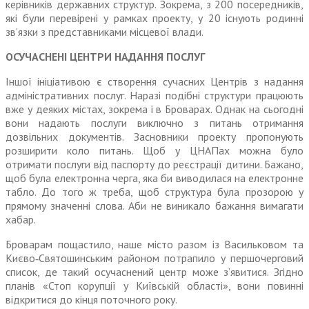
керівників державних структур. Зокрема, з 200 посередників,
які були переві­рені у рамках проекту, у 20 існують родинні
зв’язки з представниками місцевої влади.
ОСУЧАСНЕНІ ЦЕНТРИ НАДАННЯ ПОСЛУГ
Іншої ініціативою є створення сучасних Центрів з надання
адмі­ністративних послуг. Наразі подібні структури працюють
вже у деяких містах, зокрема і в Броварах. Однак на сьогодні
вони надають послуги виключно з питань отримання
дозвільних документів. Засновники проекту пропонують
розширити коло питань. Щоб у ЦНАПах можна було
отримати послуги від паспорту до реєстрації дитини. Бажано,
щоб була електронна черга, яка би виводилася на елек­тронне
табло. До того ж треба, щоб структура була прозорою у
прямому значенні слова. Аби не виникало бажання вимагати
хабар.
Броварам пощастило, наше місто разом із Васильковом та
Києво‑Святошинським районом потрапило у першочерговий
список, де такий осучаснений центр може з’явитися. Згідно
планів «Стоп корупції у Київській області», вони повинні
відкритися до кінця поточного року.