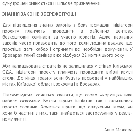
суму грошей змінюється її цільове призначення.
ЗНАННЯ ЗАКОНІВ ЗБЕРЕЖЕ ГРОШІ
Для підвищення знання законів з боку громадян, ініціатори
про­екту планують проводити в район­них центрах
безкоштовні семінари за участю юристів. Адже незнання
законів часто призводить до того, коли людина вважає, що
простіше дати хабар і отримати всі необхідні документи. У
Броварах такий семі­нар вже відбувся 22 квітня цього року.
Аби напрацьована стратегія не залишилася у стінах Київської
ОДА, ініціатори проекту планують проводити виїзні круглі
столи. До кінця травня вони будуть прове­дені у найбільших
містах Київської області, зокрема і в Броварах.
Підсумовуючи, хочеться сказати, що слово «корупція» вже
набило оскомину. Безліч гарних ініціатив так і залишилися
просто словами. Хочеться вірити, що озвученим ідеям, чи
хоча б частині з них, таки знайдеться застосування у реаль­
ному житті.
Анна Межова