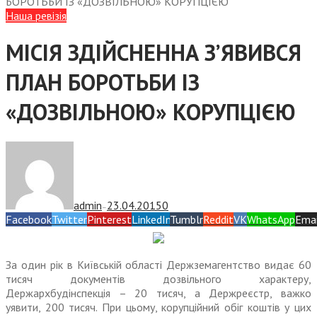
БОРОТЬБИ ІЗ «ДОЗВІЛЬНОЮ» КОРУПЦІЄЮ
Наша ревізія
МІСІЯ ЗДІЙСНЕННА З’ЯВИВСЯ
ПЛАН БОРОТЬБИ ІЗ
«ДОЗВІЛЬНОЮ» КОРУПЦІЄЮ
admin
23.04.2015
0
—
Facebook
Twitter
Pinterest
LinkedIn
Tumblr
Reddit
VK
WhatsApp
Emai
За один рік в Київській області Держземагентство видає 60
тисяч документів дозвільного характеру,
Держархбудінспекція – 20 тисяч, а Держреєстр, важко
уявити, 200 тисяч. При цьому, корупційний обіг коштів у цих