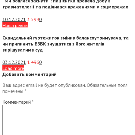
“Ми боялися заснути”: пацієнтка провела добу в
травматології та поділилася враженнями у соцмережах
10.12.2021
3 599
0
Наша ревізія
Скандальний гуртожиток змінив балансоутримувача, та
чи припинить БЗБК знущатися з його жителів –
вирішуватиме суд
03.12.2021
1 496
0
Load more
Добавить комментарий
Ваш адрес email не будет опубликован.
Обязательные поля
помечены
*
Комментарий
*