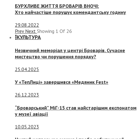
БУРХЛИВЕ ЖИТТЯ БРОВАРІВ ВНОЧІ:
Хто найчастіше порушує комендантську годину
29.08.2022
Prev
Next
Showing
1
Of
26
КУЛЬТУРА
Незвичний меморіал у центрі Броварів. Сучасне
мистецтво чи порушення порядку?
25.04.2025
У «ТепЛиці» завершився «Медяник Fest»
26.12.2023
“Броварський” МіГ-15 став найстарішим експонатом
у музеї авіації
10.05.2023