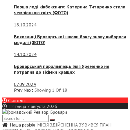
Перша леді кікбоксингу: Катерина Титаренко стала
чемпіонкою світу (ФОТО)
18.10.2024
Вихованці Броварської школи боксу знову вибороли
медалі (ФОТО)
14.10.2024
Броварський паралімпієць Ілля Яременко не
потрапив до вісімки кращих
07.09.2024
Prev
Next
Showing
1
Of
18
Сьогодні
Пятница 7 августа 2026
Наша ревізія
МІСІЯ ЗДІЙСНЕННА З’ЯВИВСЯ ПЛАН