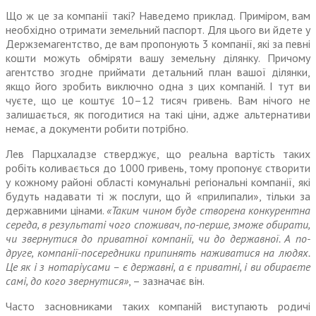
Що ж це за компанії такі? Наведемо приклад. Приміром, вам
необхідно отримати земельний паспорт. Для цього ви йдете у
Держземагент­ство, де вам пропонують 3 компанії, які за певні
кошти можуть обміряти вашу земельну ділянку. Причому
агентство згодне приймати детальний план вашої ділянки,
якщо його зробить виключно одна з цих компаній. І тут ви
чуєте, що це коштує 10–12 тисяч гривень. Вам нічого не
залишається, як погодитися на такі ціни, адже альтернативи
немає, а документи робити потрібно.
Лев Парцхаладзе стверджує, що реальна вартість таких
робіть коли­вається до 1000 гривень, тому про­понує створити
у кожному районі області комунальні регіональні компанії, які
будуть надавати ті ж послуги, що й «прилипали», тільки за
державними цінами.
«Таким чином буде створена конкурентна
середа, в результаті чого споживач, по-перше, зможе обирати,
чи звернутися до при­ватної компанії, чи до державної. А по-
друге, компанії-посередники припинять наживатися на людях.
Це як і з нотаріусами – є державні, а є приватні, і ви обираєте
самі, до кого звернутися»
, – зазначає він.
Часто засновниками таких компа­ній виступають родичі