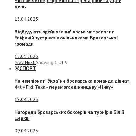
Чистий четвер: що можна і треба робити у цей
день
13.04.2023
Відбудують зруйнований храм: митрополит
Епіфаній зустрівся з очільниками Броварської
громади
12.01.2023
Prev
Next
Showing
1
Of
9
СПОРТ
На чемпіонаті України броварська команда дівчат
ФК «Тікі-Така» перемагає вінницьку «Ниву»
18.04.2025
Нагороди броварських боксерів на турнір в Білій
Церкві
09.04.2025