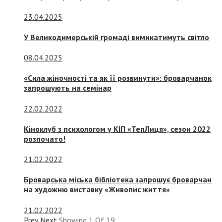
23.04.2025
У Великодимерській громаді вимикатимуть світло
08.04.2025
«Сила жіночності та як її розвинути»: броварчанок
запрошують на семінар
22.02.2022
Кіноклуб з психологом у КІП «ТепЛиця», сезон 2022
розпочато!
21.02.2022
Броварська міська бібліотека запрошує броварчан
на художню виставку «Живопис життя»
21.02.2022
Prev
Next
Showing
1
Of
19