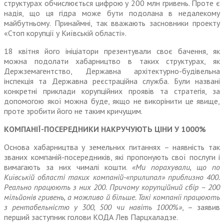
структурах обчислюється цифрою у 200 млн гривень. Проте є
надія, що ця гідра може бути подолана в недалекому
майбутньому. Принаймні, так вважають засновники проекту
«Стоп корупції у Київській області».
18 квітня його ініціатори пре­зентували своє бачення, як
можна подолати хабарництво в таких структурах, як
Держземагентство, Державна архітектурно-буді­вельна
інспекція та Державна реєстраційна служба. Були названі
конкретні приклади корупційних проявів та стратегія, за
допомогою якої можна буде, якщо не викорі­нити це явище,
проте зробити його не таким кричущим.
КОМПАНІЇ-ПОСЕРЕДНИКИ НАКРУЧУЮТЬ ЦІНИ У 1000%
Основа хабарництва у земельних питаннях – наявність так
званих компаній-посередників, які про­понують свої послуги і
вимагають за них чималі кошти.
«Ми пораху­вали, що по
Київській області таких компаній-«прилипал» приблизно 400.
Реально працюють з них 200. Причому корупційний сбір – 200
мільйонів гривень, а можливо й більше. Такі компанії працюють
з рентабельністю у 300, 500 чи навіть 1000%»
, – заявив
перший заступник голови КОДА Лев Парцхаладзе.