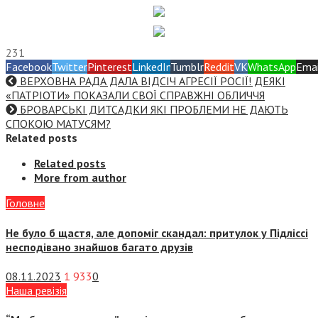
231
Facebook
Twitter
Pinterest
LinkedIn
Tumblr
Reddit
VK
WhatsApp
Emai
ВЕРХОВНА РАДА ДАЛА ВІДСІЧ АГРЕСІЇ РОСІЇ! ДЕЯКІ
«ПАТРІОТИ» ПОКАЗАЛИ СВОЇ СПРАВЖНІ ОБЛИЧЧЯ
БРОВАРСЬКІ ДИТСАДКИ ЯКІ ПРОБЛЕМИ НЕ ДАЮТЬ
СПОКОЮ МАТУСЯМ?
Related posts
Related posts
More from author
Головне
Не було б щастя, але допоміг скандал: притулок у Підліссі
несподівано знайшов багато друзів
08.11.2023
1 933
0
Наша ревізія