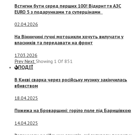
Встигни бути серед перших 100! Відкриття АЗС
EURO 5 з подарунками та суперцінами
02.04.2026
На Вінничині гучні мотоцикли хочуть вилучати у
власників та передавати на фронт
17.03.2026
Prev
Next
Showing
1
Of
851
ПОДІЇ
В Києві сварка через російську музику закінчилась
вбивством
18.04.2025
Пожежа на Броварщині: горіло поле під Баришівкою
14.04.2025