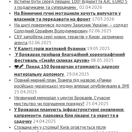
Встигни бути серед перших 100! Відкриття АЗС EURO 5
з подарунками та суперцінами
02.04.2026
На Вінничині гучні мотоцикли хочуть вилучати у
власників та передавати на фронт
17.03.2026
На щиті повернувся додому Захисник України, – солдат
Солодкий Серафим Володимирович
02.06.2025
СБУ запобігла серії нових терактів у Києві, затримано
агента
02.06.2025
У Калиті горів житловий будинок
19.05.2025
У Броварах пройшов благодійний хореографічний
фестиваль «Смайл скликає друзів»
08.05.2025
❤️‍🩹 Понад 150 броварчан отримають адресну
матеріальну допомогу
29.04.2025
Повний мирний план Трампа під назвою «‎Рамки
російсько-української угоди» вперше опублікували в ЗМІ
25.04.2025
Незвичний меморіал у центрі Броварів. Сучасне
мистецтво чи порушення порядку?
25.04.2025
У Броварах планують інфраструктурні оновлення:
капремонти, парковка біля лікарні та укриття в
садочку
24.04.2025
Страшна ніч у столиці! Київ оговтується після