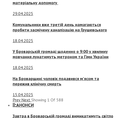
матеріальну допомогу
29.04.2025
Комунальники вже третій день намагаються
пробити засмічену каналізацію на Грушевського
18.04.2025
У Броварській громаді щоденно о 9:00 у хвилину
мовчання лунатимуть метроном та Гімн України
18.04.2025
На Броварщині чоловік подавився м’ясом та
пережив клінічну смерть
15.04.2025
Prev
Next
Showing
1
Of
588
АНОНСИ
Завтра в Броварській громаді вимикатимуть світло