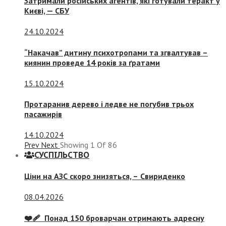
Затримали російських агентів, які готували теракт у
Києві, — СБУ
24.10.2024
“Накачав” дитину психотропами та згвалтував –
киянин проведе 14 років за ґратами
15.10.2024
Протаранив дерево і ледве не погубив трьох
пасажирів
14.10.2024
Prev
Next
Showing
1
Of
86
СУСПIЛЬСТВО
Ціни на АЗС скоро знизяться, –
Свириденко
08.04.2026
❤️‍🩹 Понад 150 броварчан отримають адресну