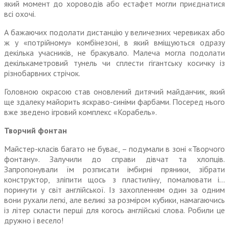
який момент до хороводів або естафет могли приєднатися
всі охочі.
А бажаючих подолати дистанцію у величезних черевиках або
ж у «потрійному» комбінезоні, в який вміщуються одразу
декілька учасників, не бракувало. Малеча могла подолати
декількаметровий тунель чи сплести гігантську косичку із
різнобарвних стрічок.
Головною окрасою став оновлений дитячий майданчик, який
ще здалеку майо­рить яскраво-синіми фарбами. Посеред нього
вже зведено ігровий комплекс «Корабель».
Творчий фонтан
Майстер-класів багато не буває, – подумали в зоні «Творчого
фонтану». Залучили до справи дівчат та хлопців.
Запропонували їм розписати імбирні пряники, зіб­рати
конструктор, зліпити щось з пластиліну, помалювати і…
поринути у світ анг­лійської. Із захопленням один за одним
вони рухали легкі, але великі за розміром кубики, намагаючись
із літер скласти перші для когось англійські слова. Робили це
дружно і весело!