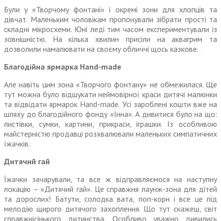
Були у «Творчому фонтані» і окремі зони для хлопців та
дівчат. Маленьким чоловікам пропонували зібрати прості та
складні мікросхеми. Юні леді тим часом експериментували із
зовнішністю. На кілька хвилин присіли на аквагрим та
дозволили намалювати на своєму обличчі щось казкове.
Благодійна ярмарка Hand-made
Але навіть цим зона «Творчого фонтану» не обмежилася. Ще
тут можна було відшукати неймовірної краси дитячі малюнки
та відвідати ярмарок Hand-made. Усі зароблені кошти вже на
шляху до благодійного фонду «Інна». А дивитися було на що:
листівки, сумки, картини, прикраси, іграшки. Із особливою
майстерністю продавці розхвалювали маленьких симпатичних
їжачків.
Дитячий гай
Їжачки зачарували, та все ж відправляємося на наступну
локацію – «Дитячий гай». Це справжня лаунж-зона для дітей
та дорослих! Батути, солодка вата, поп-корн і все це під
мелодію щирого дитячого захоплення. Що тут скажеш, світ
справж­нісінького дитинства. Особливо уважно дивились