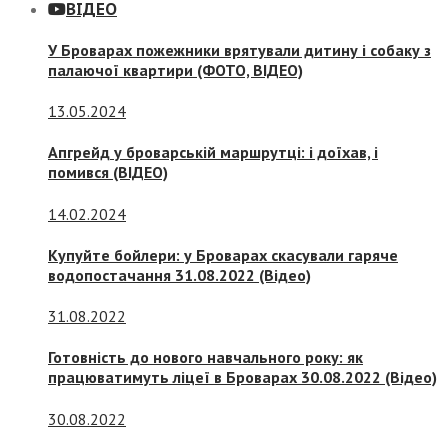
ВІДЕО
У Броварах пожежники врятували дитину і собаку з
палаючої квартири (ФОТО, ВІДЕО)
13.05.2024
Апгрейд у броварській маршрутці: і доїхав, і
помився (ВІДЕО)
14.02.2024
Купуйте бойлери: у Броварах скасували гаряче
водопостачання 31.08.2022 (Відео)
31.08.2022
Готовність до нового навчального року: як
працюватимуть ліцеї в Броварах 30.08.2022 (Відео)
30.08.2022