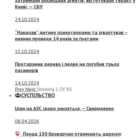
Затримали російських агентів, які готували теракт у
Києві, — СБУ
24.10.2024
“Накачав” дитину психотропами та згвалтував –
киянин проведе 14 років за ґратами
15.10.2024
Протаранив дерево і ледве не погубив трьох
пасажирів
14.10.2024
Prev
Next
Showing
1
Of
86
СУСПIЛЬСТВО
Ціни на АЗС скоро знизяться, –
Свириденко
08.04.2026
Понад 150 броварчан отримають адресну