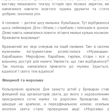
виставу лялькового театру. Історія про лісових звіряток, які
намагалися навчити жовтого чудика дружити та стати
добрим, захопила усіх.
А головне – дитяче шоу мильних бульбашок. Тут відбувалося
щось неймовірне. Діти і бігали, і стрибали, і плескали в долоні.
Деякі навіть намагалися ловити літаючі мильні кульки носиком.
Вражаюче видовище!
Вражаючий же звук очікував на іншій галявині. Там зі своїми
музичними інструментами розмістилися «Музикашки-
барабашки». Мікрофони, барабани, тарілки, гітари і все у
вільному доступі для малечі. Уявляєте, що там відбувалося?!
Так молодь намагалися привчити до музики. Здається,
вдалося! І свято теж вдалося!
Флешмоб та морозиво
Кольоровою крапкою Дня захисту дітей у Броварах став
флешмоб від організаторів свята, до якого з задоволенням
приєдналися сотні малих та дорослих броварчан. Але,
швидше не крапкою, а перед­фінальною комою, оскільки
апогеєм свята стало проведення акції «Морозиво у