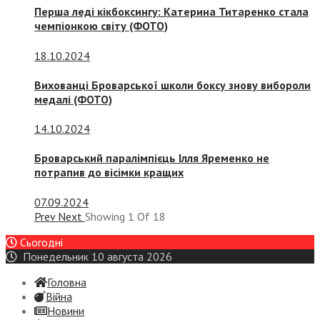
Перша леді кікбоксингу: Катерина Титаренко стала
чемпіонкою світу (ФОТО)
18.10.2024
Вихованці Броварської школи боксу знову вибороли
медалі (ФОТО)
14.10.2024
Броварський паралімпієць Ілля Яременко не
потрапив до вісімки кращих
07.09.2024
Prev
Next
Showing
1
Of
18
Сьогодні
Понедельник 10 августа 2026
Головна
Війна
Новини