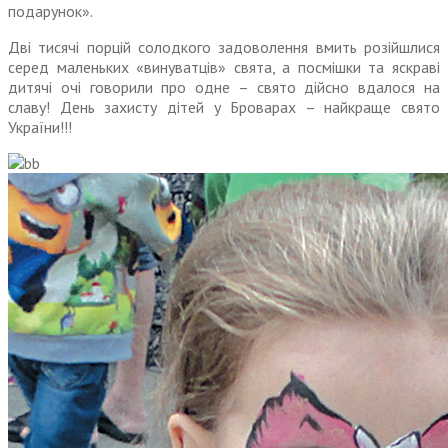
подарунок».
Дві тисячі порцій солодкого задоволення вмить розійшлися
серед маленьких «винуватців» свята, а посмішки та яскраві
дитячі очі говорили про одне – свято дійс­но вдалося на
славу! День захисту дітей у Броварах – найкраще свято
Украї­ни!!!