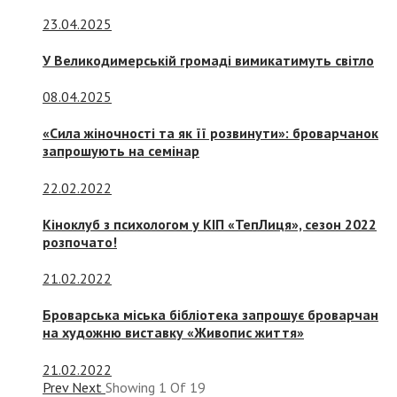
23.04.2025
У Великодимерській громаді вимикатимуть світло
08.04.2025
«Сила жіночності та як її розвинути»: броварчанок
запрошують на семінар
22.02.2022
Кіноклуб з психологом у КІП «ТепЛиця», сезон 2022
розпочато!
21.02.2022
Броварська міська бібліотека запрошує броварчан
на художню виставку «Живопис життя»
21.02.2022
Prev
Next
Showing
1
Of
19