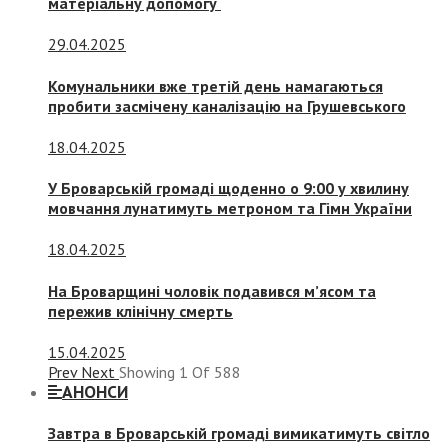
матеріальну допомогу
29.04.2025
Комунальники вже третій день намагаються
пробити засмічену каналізацію на Грушевського
18.04.2025
У Броварській громаді щоденно о 9:00 у хвилину
мовчання лунатимуть метроном та Гімн України
18.04.2025
На Броварщині чоловік подавився м’ясом та
пережив клінічну смерть
15.04.2025
Prev
Next
Showing
1
Of
588
АНОНСИ
Завтра в Броварській громаді вимикатимуть світло