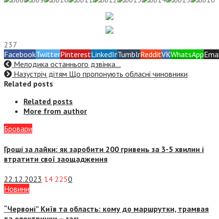
237
Facebook
Twitter
Pinterest
LinkedIn
Tumblr
Reddit
VK
WhatsApp
Emai
Мелодика останнього дзвінка…
Назустріч дітям Що пропонують обласні чиновники
Related posts
Related posts
More from author
Бровари
Гроші за лайки: як заробити 200 гривень за 3-5 хвилин і
втратити свої заощадження
22.12.2023
14 225
0
Новини
“Червоні” Київ та область: кому до маршрутки, трамвая
та електрички – зась