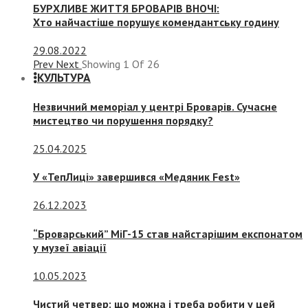
БУРХЛИВЕ ЖИТТЯ БРОВАРІВ ВНОЧІ:
Хто найчастіше порушує комендантську годину
29.08.2022
Prev
Next
Showing
1
Of
26
КУЛЬТУРА
Незвичний меморіал у центрі Броварів. Сучасне
мистецтво чи порушення порядку?
25.04.2025
У «ТепЛиці» завершився «Медяник Fest»
26.12.2023
“Броварський” МіГ-15 став найстарішим експонатом
у музеї авіації
10.05.2023
Чистий четвер: що можна і треба робити у цей