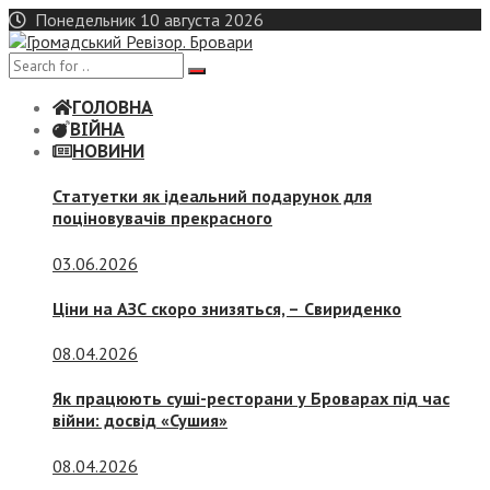
Skip
Понедельник 10 августа 2026
to
content
ГОЛОВНА
ВІЙНА
НОВИНИ
Статуетки як ідеальний подарунок для
поціновувачів прекрасного
03.06.2026
Ціни на АЗС скоро знизяться, –
Свириденко
08.04.2026
Як працюють суші-ресторани у Броварах під час
війни: досвід «Сушия»
08.04.2026