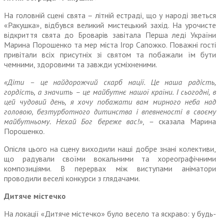
На головній сцені свята – літній естраді, що у народі зветься
«Ракушка», відбувся великий мистецький захід. На урочисте
відкриття свята до Броварів завітала Перша леді України
Марина Порошенко та мер міста Ігор Сапожко. Поважні гості
привітали всіх присутніх зі святом та побажали їм бути
чемними, здоровими та завжди усміхненими.
«Діти – це найдорожчий скарб нації. Це наша радість,
гордість, а значить – це майбутнє нашої країни. І сьогодні, в
цей чудовий день, я хочу побажати вам мирного неба над
головою, безтурботного дитинства і впевненості в своєму
майбутньому. Нехай Бог береже вас!»
, – сказала Марина
Порошенко.
Опісля цього на сцену виходили наші добре знані колективи,
що радували своїми вокальними та хореографічними
композиціями. В перервах між виступами аніматори
проводили веселі конкурси з глядачами.
Дитяче містечко
На локації «Дитяче містечко» було весело та яскраво: у будь-