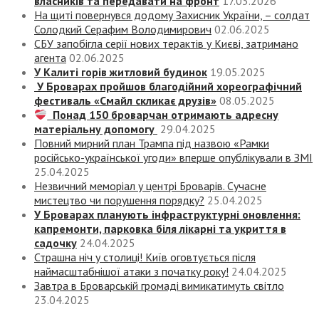
власників та передавати на фронт
17.03.2026
На щиті повернувся додому Захисник України, – солдат
Солодкий Серафим Володимирович
02.06.2025
СБУ запобігла серії нових терактів у Києві, затримано
агента
02.06.2025
У Калиті горів житловий будинок
19.05.2025
У Броварах пройшов благодійний хореографічний
фестиваль «Смайл скликає друзів»
08.05.2025
Понад 150 броварчан отримають адресну
матеріальну допомогу
29.04.2025
Повний мирний план Трампа під назвою «‎Рамки
російсько-української угоди» вперше опублікували в ЗМІ
25.04.2025
Незвичний меморіал у центрі Броварів. Сучасне
мистецтво чи порушення порядку?
25.04.2025
У Броварах планують інфраструктурні оновлення:
капремонти, парковка біля лікарні та укриття в
садочку
24.04.2025
Страшна ніч у столиці! Київ оговтується після
наймасштабнішої атаки з початку року!
24.04.2025
Завтра в Броварській громаді вимикатимуть світло
23.04.2025