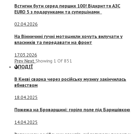
Встигни бути серед перших 100! Відкриття АЗС
EURO 5 з подарунками та суперцінами
02.04.2026
На Вінничині гучні мотоцикли хочуть вилучати у
власників та передавати на фронт
17.03.2026
Prev
Next
Showing
1
Of
851
ПОДІЇ
В Києві сварка через російську музику закінчилась
вбивством
18.04.2025
Пожежа на Броварщині: горіло поле під Баришівкою
14.04.2025