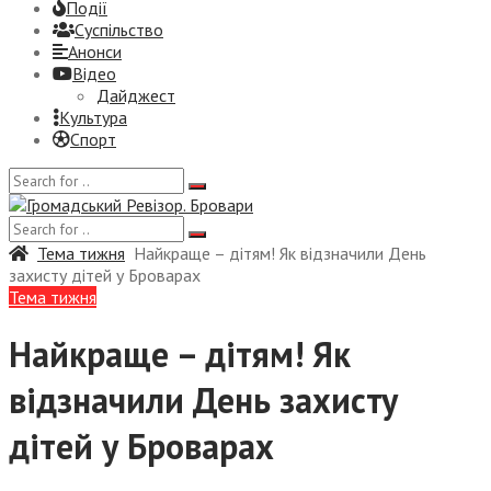
Події
Суспiльство
Анонси
Відео
Дайджест
Культура
Спорт
Тема тижня
Найкраще – дітям! Як відзначили День
захисту дітей у Броварах
Тема тижня
Найкраще – дітям! Як
відзначили День захисту
дітей у Броварах