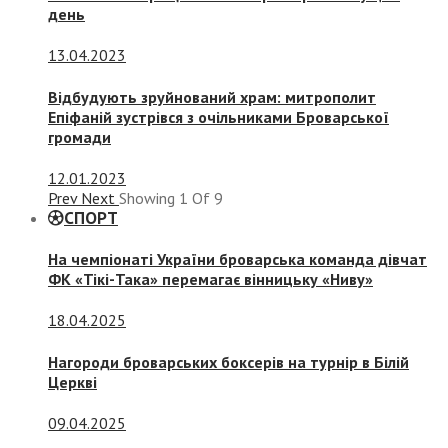
день
13.04.2023
Відбудують зруйнований храм: митрополит
Епіфаній зустрівся з очільниками Броварської
громади
12.01.2023
Prev
Next
Showing
1
Of
9
СПОРТ
На чемпіонаті України броварська команда дівчат
ФК «Тікі-Така» перемагає вінницьку «Ниву»
18.04.2025
Нагороди броварських боксерів на турнір в Білій
Церкві
09.04.2025