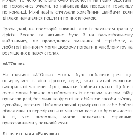
не торкаючись руками, то найвправніше передати товаришу
по команді. М’ячі навіть слугували хокейними шайбами, коли
дітлахи намагалися поцілити по них ключкою.
Трохи далі, на просторій галявині, діти із захватом грали у
фрісбі. Весело та активно було й на баскетбольному
майданчику, де проводилися змагання зі стрітболу, а
любителі пінг-понгу могли досхочу пограти в улюблену гру на
розміщених в парку столах.
«АТОшка»
На галявині «АТОшка» можна було побачити речі, що
повернулися із лінії фронту, серед яких дитячі малюнки,
використані частини зброї, шматки бойових гранат. Щоб всі
охочі могли ближче ознайомитись із воєнним життям, бійці
привезли речі, без яких на фронті не обійтися: засоби зв’язку,
сухпайки, аптечку. Найдопитливіші приміряли на себе бойові
обладунки та перевіряли «на міцність» каски та бронежилети.
А ті, хто зголоднів, могли поласувати стравами,
приготованими у польовій кухні.
Літня естрада «Ракушка»