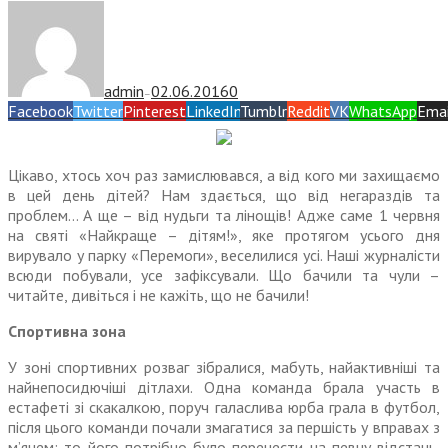
admin
02.06.2016
0
—
Facebook
Twitter
Pinterest
LinkedIn
Tumblr
Reddit
VK
WhatsApp
Emai
Цікаво, хтось хоч раз замислювався, а від кого ми захищаємо
в цей день дітей? Нам здається, що від негараздів та
проблем… А ще – від нудьги та лінощів! Адже саме 1 червня
на святі «Найкраще – дітям!», яке протягом усього дня
вирувало у парку «Перемоги», веселилися усі. Наші журналісти
всюди побували, усе зафіксували. Що бачили та чули –
читайте, дивіться і не кажіть, що не бачили!
Спортивна зона
У зоні спортивних розваг зібралися, мабуть, найактивніші та
найнепосидючіші діт­лахи. Одна команда брала участь в
естафеті зі скакалкою, поруч галаслива юрба грала в футбол,
після цього команди почали змагатися за першість у вправах з
м’ячем: то його потрібно було перенести на певну відстань,