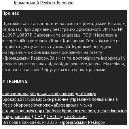
Громадський Ревізор. Бровари
Про нас
Щотижнева загальнополітична газета «Громадський Ревізор»,
свідоцтво про державну реєстрацію друкованого ЗМІ КВ №
21097-10897Р. Засновник та видавець: ТОВ «Незалежна
інформаційна компанія «Голос Київщини» Редакція може не
поділяти думку авторів публікацій. Будь-який передрук
матеріалів – з обов’язковим посиланням на газету
«Громадський Ревізор». За зміст та достовірність інформації у
рекламних матеріалах відповідає рекламодавець. Матеріали,
позначені значком Р друкуються на правах реклами.
# TRENDING
новини
Бровари
Броварський район
відео
Поліція
Бровари
ДТП
Броварське районне управління поліції
війна з
Росією
Коронавірус
пожежа
Броварська міська
рада
вакцинація
спорт
Требухів
Броваритепловодоенергія
поліція
райуправління ДСНС
ДСНС
бюджет
Княжичі
Всі права захищені: © 2023,
«Громадський Ревізор»