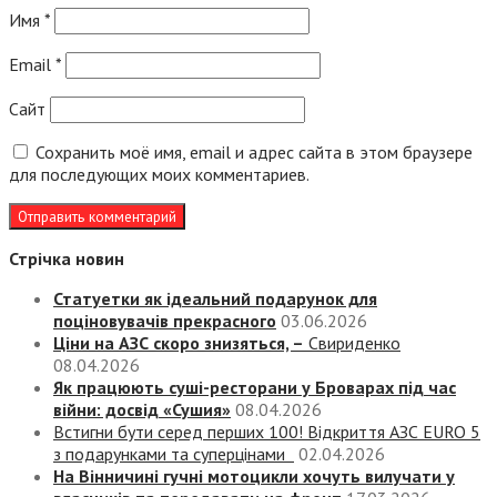
Имя
*
Email
*
Сайт
Сохранить моё имя, email и адрес сайта в этом браузере
для последующих моих комментариев.
Стрічка новин
Статуетки як ідеальний подарунок для
поціновувачів прекрасного
03.06.2026
Ціни на АЗС скоро знизяться, –
Свириденко
08.04.2026
Як працюють суші-ресторани у Броварах під час
війни: досвід «Сушия»
08.04.2026
Встигни бути серед перших 100! Відкриття АЗС EURO 5
з подарунками та суперцінами
02.04.2026
На Вінничині гучні мотоцикли хочуть вилучати у