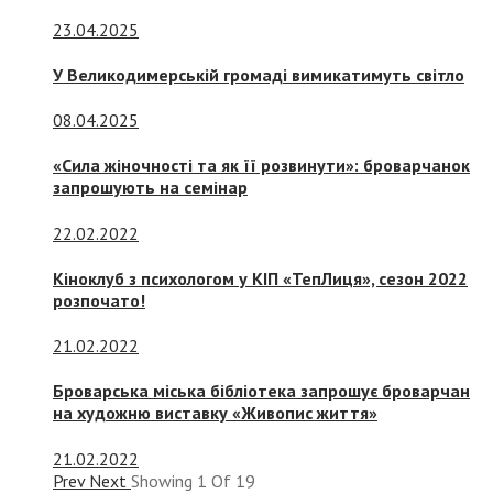
23.04.2025
У Великодимерській громаді вимикатимуть світло
08.04.2025
«Сила жіночності та як її розвинути»: броварчанок
запрошують на семінар
22.02.2022
Кіноклуб з психологом у КІП «ТепЛиця», сезон 2022
розпочато!
21.02.2022
Броварська міська бібліотека запрошує броварчан
на художню виставку «Живопис життя»
21.02.2022
Prev
Next
Showing
1
Of
19