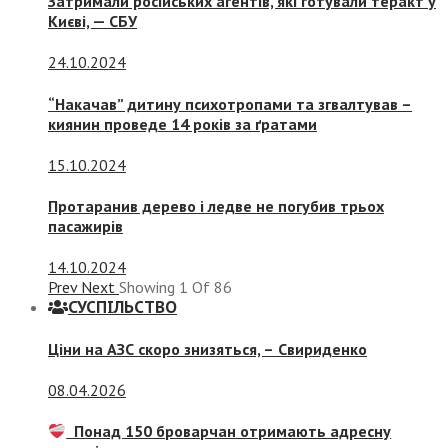
Затримали російських агентів, які готували теракт у
Києві, — СБУ
24.10.2024
“Накачав” дитину психотропами та згвалтував –
киянин проведе 14 років за ґратами
15.10.2024
Протаранив дерево і ледве не погубив трьох
пасажирів
14.10.2024
Prev
Next
Showing
1
Of
86
СУСПIЛЬСТВО
Ціни на АЗС скоро знизяться, –
Свириденко
08.04.2026
Понад 150 броварчан отримають адресну