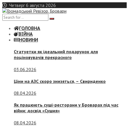
Skip
Четверг 6 августа 2026
to
content
ГОЛОВНА
ВІЙНА
НОВИНИ
Статуетки як ідеальний подарунок для
поціновувачів прекрасного
03.06.2026
Ціни на АЗС скоро знизяться, –
Свириденко
08.04.2026
Як працюють суші-ресторани у Броварах під час
війни: досвід «Сушия»
08.04.2026