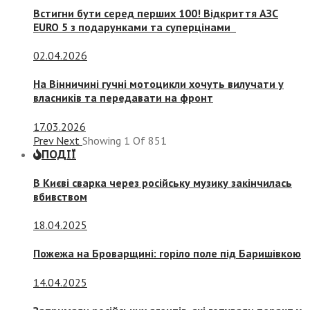
Встигни бути серед перших 100! Відкриття АЗС
EURO 5 з подарунками та суперцінами
02.04.2026
На Вінничині гучні мотоцикли хочуть вилучати у
власників та передавати на фронт
17.03.2026
Prev
Next
Showing
1
Of
851
ПОДІЇ
В Києві сварка через російську музику закінчилась
вбивством
18.04.2025
Пожежа на Броварщині: горіло поле під Баришівкою
14.04.2025