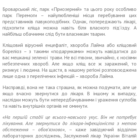
Броварський ліс, парк «Приозерний» та цього року особливо
парк Перемоги – найулюбленіші місця перебування цих
представників павукоподібних. Однак, попереджають лікарі,
підхопити кліща можна навіть біля власного під’їзду. А
найбільш обачними слід бути власникам тварин.
Кліщовий вірусний енцефаліт, хвороба Лайма або кліщовий
бореліоз – з такими «подарунками» можуть навідатися до
вас мешканці зеленої трави. Не всі mвони, звичайно, є носіями
небезпечних хвороб. Але якщо кліщ все ж заражений, то
ризикує і людина. На щастя, в нашому регіоні розповсюджена
лише одна з перелічених інфекцій – хвороба Лайма.
Насправді, вона не така страшна, як можна подумати, але це
якщо вчасно звернутися до лікаря. В іншому ж випадку,
наслідки можуть бути непередбачуваними і ураження суглобів
та навіть внутрішніх органів не оминути.
«На першій стадії це всього-навсього укус. Він не потребує
лікування. Але звернутися до лікаря-інфекціоніста з метою
обстеження – обов’язково»
, – каже завідуючий відділом
лабораторних досліджень, Заслужений лікар України Віталій