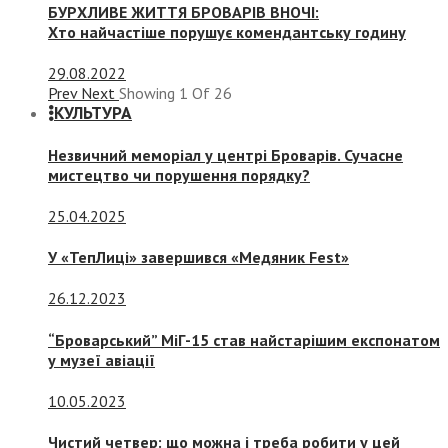
БУРХЛИВЕ ЖИТТЯ БРОВАРІВ ВНОЧІ:
Хто найчастіше порушує комендантську годину
29.08.2022
Prev
Next
Showing
1
Of
26
КУЛЬТУРА
Незвичний меморіал у центрі Броварів. Сучасне
мистецтво чи порушення порядку?
25.04.2025
У «ТепЛиці» завершився «Медяник Fest»
26.12.2023
“Броварський” МіГ-15 став найстарішим експонатом
у музеї авіації
10.05.2023
Чистий четвер: що можна і треба робити у цей