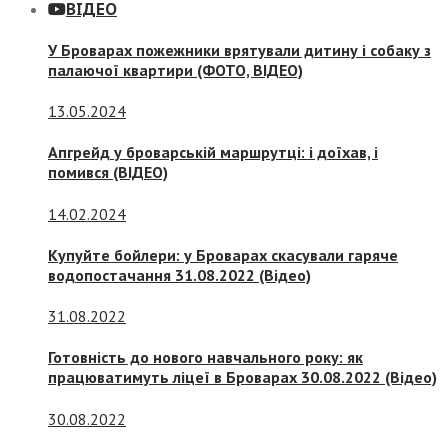
ВІДЕО
У Броварах пожежники врятували дитину і собаку з
палаючої квартири (ФОТО, ВІДЕО)
13.05.2024
Апгрейд у броварській маршрутці: і доїхав, і
помився (ВІДЕО)
14.02.2024
Купуйте бойлери: у Броварах скасували гаряче
водопостачання 31.08.2022 (Відео)
31.08.2022
Готовність до нового навчального року: як
працюватимуть ліцеї в Броварах 30.08.2022 (Відео)
30.08.2022