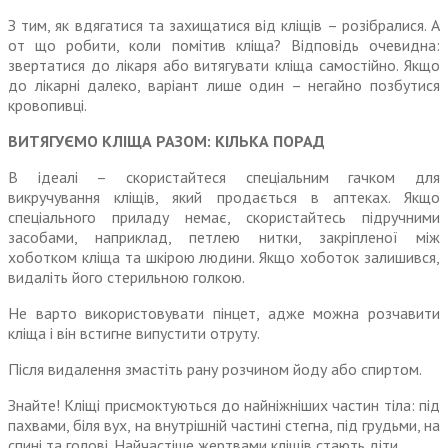
З тим, як вдягатися та захищатися від кліщів – розібралися. А
от що робити, коли помітив кліща? Відповідь очевидна:
звертатися до лікаря або витягувати кліща самостійно. Якщо
до лікарні далеко, варіант лише один – негайно позбутися
кровопивці.
ВИТЯГУЄМО КЛІЩА РАЗОМ: КІЛЬКА ПОРАД
В ідеалі – скористайтеся спеціальним гачком для
викручування кліщів, який продається в аптеках. Якщо
спеціального приладу немає, скористайтесь підручними
засобами, наприклад, петлею нитки, закріпленої між
хоботком кліща та шкірою людини. Якщо хоботок залишився,
видаліть його стерильною голкою.
Не варто використовувати пінцет, адже можна розчавити
кліща і він встигне випустити отруту.
Після видалення змастіть рану розчином йоду або спиртом.
Знайте! Кліщі присмоктуються до найніжніших частин тіла: під
пахвами, біля вух, на внутрішній частині стегна, під грудьми, на
спині та голові. Найчастіше жертвами кліщів стають діти.