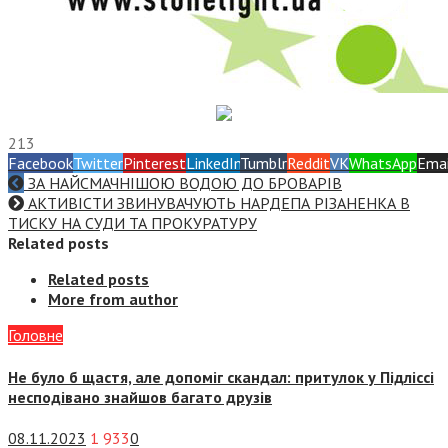
213
Facebook
Twitter
Pinterest
LinkedIn
Tumblr
Reddit
VK
WhatsApp
Emai
ЗА НАЙСМАЧНІШОЮ ВОДОЮ ДО БРОВАРІВ
АКТИВІСТИ ЗВИНУВАЧУЮТЬ НАРДЕПА РІЗАНЕНКА В
ТИСКУ НА СУДИ ТА ПРОКУРАТУРУ
Related posts
Related posts
More from author
Головне
Не було б щастя, але допоміг скандал: притулок у Підліссі
несподівано знайшов багато друзів
08.11.2023
1 933
0