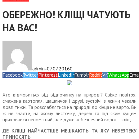
ОБЕРЕЖНО! КЛІЩІ ЧАТУЮТЬ
НА ВАС!
admin
07.07.2016
0
—
Facebook
Twitter
Pinterest
LinkedIn
Tumblr
Reddit
VK
WhatsApp
Emai
Хто відмовиться від відпочинку на природі? Свіже повітря,
смажена картопля, шашличок і друзі, зустрічі з якими чекали
довгі тижні. Та розслаблятися на природі до кінця не варто. Ви
ж не знаєте, на якому листочку, дереві та під яким кущем
приховався непомітний, але дуже небезпечний ворог – кліщ
ДЕ КЛІЩІ НАЙЧАСТІШЕ МЕШКАЮТЬ ТА ЯКУ НЕБЕЗПЕКУ
ПРИНОСЯТЬ