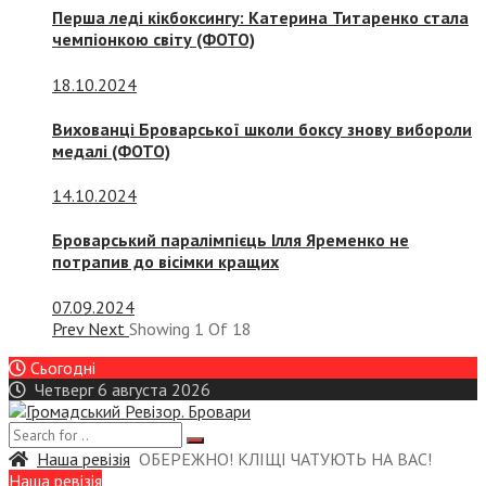
Перша леді кікбоксингу: Катерина Титаренко стала
чемпіонкою світу (ФОТО)
18.10.2024
Вихованці Броварської школи боксу знову вибороли
медалі (ФОТО)
14.10.2024
Броварський паралімпієць Ілля Яременко не
потрапив до вісімки кращих
07.09.2024
Prev
Next
Showing
1
Of
18
Сьогодні
Четверг 6 августа 2026
Наша ревізія
ОБЕРЕЖНО! КЛІЩІ ЧАТУЮТЬ НА ВАС!
Наша ревізія