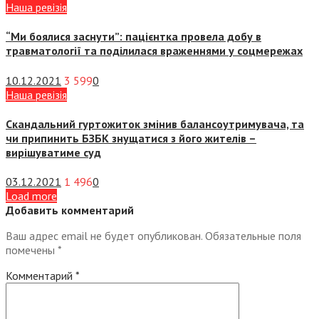
Наша ревізія
“Ми боялися заснути”: пацієнтка провела добу в
травматології та поділилася враженнями у соцмережах
10.12.2021
3 599
0
Наша ревізія
Скандальний гуртожиток змінив балансоутримувача, та
чи припинить БЗБК знущатися з його жителів –
вирішуватиме суд
03.12.2021
1 496
0
Load more
Добавить комментарий
Ваш адрес email не будет опубликован.
Обязательные поля
помечены
*
Комментарий
*