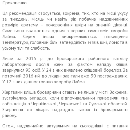
Прокопенко.
Ця рекомендація стосується, зокрема, тих, хто на місці укусу
за тиждень, місяць чи навіть рік побачив надзвичайних
розмірів еритему – почервоніння шкіри на значній ділянці.
Саме вона вважається одним з перших симптомів хвороби
Лайма. Серед інших виокремлюються: підвищення
температури, головний біль, затверділість м’язів шиї, ломота в
усьому тілі та слабкість.
Лише за 2015 р. до Броварського районного відділу
лабораторних дослід жень за фактом нападу кліщів
звернулися 95 осіб. У 24 з них виявлено кліщовий бореліоз. За
поточний 2016-ий до лікарні завітали вже 30 постраждалих.
У 12 з них діагностовано хворобу Лайма.
Жертвами кліщів броварчани стають не лише у місті. Зокрема,
зустрічались випадки, коли відпочивальники привозили «на
собі» кліщів з Чернігівської, Черкаської та Сумської областей.
Звернення до лікарів надходять також із Броварського
району.
Отож, надзвичайно актуальним на сьогоднішні є питання