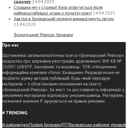
садочку
24.04.2025
Страшна ніч у столиці! Київ оговтується після
наймасштабнішої атаки з початку року!
24.04.2025
Завтра в Броварській громаді вимикатимуть світло
23.04.2025
Громадський Ревізор. Бровари
Про нас
Щотижнева загальнополітична газета «Громадський Ревізор»,
свідоцтво про державну реєстрацію друкованого ЗМІ КВ №
21097-10897Р. Засновник та видавець: ТОВ «Незалежна
інформаційна компанія «Голос Київщини» Редакція може не
поділяти думку авторів публікацій. Будь-який передрук
матеріалів – з обов’язковим посиланням на газету
«Громадський Ревізор». За зміст та достовірність інформації у
рекламних матеріалах відповідає рекламодавець. Матеріали,
позначені значком Р друкуються на правах реклами.
# TRENDING
район
відео
Поліція Бровари
ДТП
Броварське районне управління по