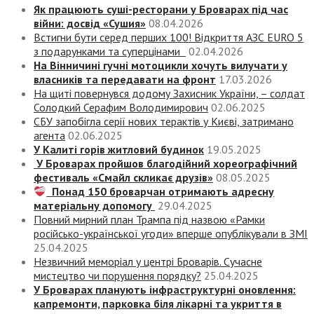
Як працюють суші-ресторани у Броварах під час
війни: досвід «Сушия»
08.04.2026
Встигни бути серед перших 100! Відкриття АЗС EURO 5
з подарунками та суперцінами
02.04.2026
На Вінничині гучні мотоцикли хочуть вилучати у
власників та передавати на фронт
17.03.2026
На щиті повернувся додому Захисник України, – солдат
Солодкий Серафим Володимирович
02.06.2025
СБУ запобігла серії нових терактів у Києві, затримано
агента
02.06.2025
У Калиті горів житловий будинок
19.05.2025
У Броварах пройшов благодійний хореографічний
фестиваль «Смайл скликає друзів»
08.05.2025
Понад 150 броварчан отримають адресну
матеріальну допомогу
29.04.2025
Повний мирний план Трампа під назвою «‎Рамки
російсько-української угоди» вперше опублікували в ЗМІ
25.04.2025
Незвичний меморіал у центрі Броварів. Сучасне
мистецтво чи порушення порядку?
25.04.2025
У Броварах планують інфраструктурні оновлення:
капремонти, парковка біля лікарні та укриття в