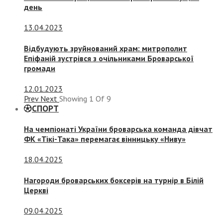
день
13.04.2023
Відбудують зруйнований храм: митрополит
Епіфаній зустрівся з очільниками Броварської
громади
12.01.2023
Prev
Next
Showing
1
Of
9
СПОРТ
На чемпіонаті України броварська команда дівчат
ФК «Тікі-Така» перемагає вінницьку «Ниву»
18.04.2025
Нагороди броварських боксерів на турнір в Білій
Церкві
09.04.2025