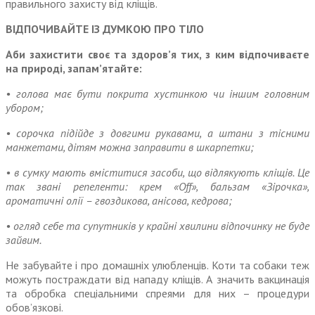
правильного захисту від кліщів.
ВІДПОЧИВАЙТЕ ІЗ ДУМКОЮ ПРО ТІЛО
Аби захистити своє та здоров’я тих, з ким відпочиваєте
на природі, запам’ятайте:
• голова має бути покрита хустинкою чи іншим головним
убором;
• сорочка підійде з довгими рукавами, а штани з тісними
манжетами, дітям можна заправити в шкарпетки;
• в сумку мають вміститися засоби, що відлякують кліщів. Це
так звані репеленти: крем «Off», бальзам «Зірочка»,
ароматичні олії – гвоздикова, анісова, кедрова;
• огляд себе та супутників у крайні хвилини відпочинку не буде
зайвим.
Не забувайте і про домашніх улюбленців. Коти та собаки теж
можуть постраждати від нападу кліщів. А значить вакцинація
та обробка спеціальними спреями для них – процедури
обов’язкові.