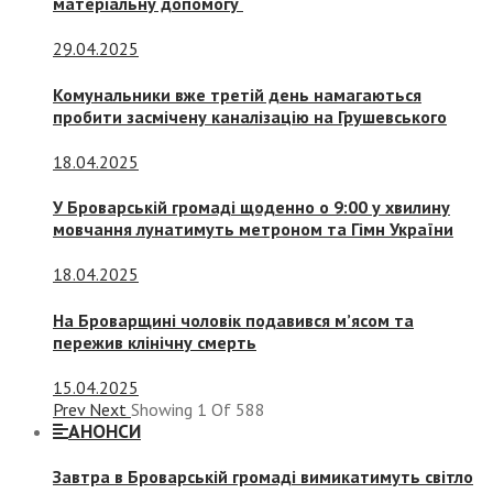
матеріальну допомогу
29.04.2025
Комунальники вже третій день намагаються
пробити засмічену каналізацію на Грушевського
18.04.2025
У Броварській громаді щоденно о 9:00 у хвилину
мовчання лунатимуть метроном та Гімн України
18.04.2025
На Броварщині чоловік подавився м’ясом та
пережив клінічну смерть
15.04.2025
Prev
Next
Showing
1
Of
588
АНОНСИ
Завтра в Броварській громаді вимикатимуть світло