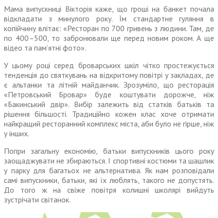
Мама випускниці Вікторія каже, що гроші на банкет почала
відкладати з минулого року. Їм стандартне гуляння в
копійчину влітає: «Ресторан по 700 гривень з людини. Там, де
по 400–500, то забронювали ще перед новим роком. А ще
відео та пам’ятні фото».
У цьому році серед броварських шкіл чітко простежується
тенденція до святкувань на відкритому повітрі у закладах, де
є альтанки та літній майданчик. Зрозуміло, що ресторація
«Петровський Бровар» буде коштувати дорожче, ніж
«Бакинський двір». Вибір залежить від статків батьків та
рішення більшості. Традиційно кожен клас хоче отримати
найкращий ресторанний комплекс міста, аби було не гірше, ніж
у інших.
Попри загальну економію, батьки випускників цього року
заощаджувати не збираються. І спортивні костюми та шашлик
у парку для багатьох не альтернатива. Як нам розповідали
самі випускники, батьки, які їх люблять, такого не допустять.
До того ж на свіже повітря колишні школярі вийдуть
зустрічати світанок.