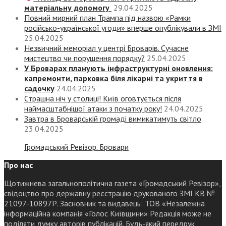
матеріальну допомогу
29.04.2025
Повний мирний план Трампа під назвою «‎Рамки
російсько-української угоди» вперше опублікували в ЗМІ
25.04.2025
Незвичний меморіал у центрі Броварів. Сучасне
мистецтво чи порушення порядку?
25.04.2025
У Броварах планують інфраструктурні оновлення:
капремонти, парковка біля лікарні та укриття в
садочку
24.04.2025
Страшна ніч у столиці! Київ оговтується після
наймасштабнішої атаки з початку року!
24.04.2025
Завтра в Броварській громаді вимикатимуть світло
23.04.2025
Громадський Ревізор. Бровари
Про нас
Щотижнева загальнополітична газета «Громадський Ревізор»,
свідоцтво про державну реєстрацію друкованого ЗМІ КВ №
21097-10897Р. Засновник та видавець: ТОВ «Незалежна
інформаційна компанія «Голос Київщини» Редакція може не
поділяти думку авторів публікацій. Будь-який передрук