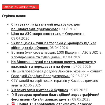
Стрічка новин
Статуетки як ідеальний подарунок для
поціновувачів прекрасного
03.06.2026
Ціни на АЗС скоро знизяться, –
Свириденко
08.04.2026
Як працюють суші-ресторани у Броварах під час
війни: досвід «Сушия»
08.04.2026
Встигни бути серед перших 100! Відкриття АЗС EURO 5
з подарунками та суперцінами
02.04.2026
На Вінничині гучні мотоцикли хочуть вилучати у
власників та передавати на фронт
17.03.2026
На щиті повернувся додому Захисник України, – солдат
Солодкий Серафим Володимирович
02.06.2025
СБУ запобігла серії нових терактів у Києві, затримано
агента
02.06.2025
У Калиті горів житловий будинок
19.05.2025
У Броварах пройшов благодійний хореографічний
фестиваль «Смайл скликає друзів»
08.05.2025
Понад 150 броварчан отримають адресну