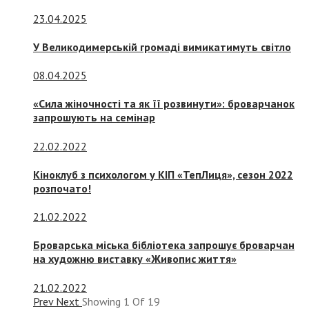
23.04.2025
У Великодимерській громаді вимикатимуть світло
08.04.2025
«Сила жіночності та як її розвинути»: броварчанок
запрошують на семінар
22.02.2022
Кіноклуб з психологом у КІП «ТепЛиця», сезон 2022
розпочато!
21.02.2022
Броварська міська бібліотека запрошує броварчан
на художню виставку «Живопис життя»
21.02.2022
Prev
Next
Showing
1
Of
19