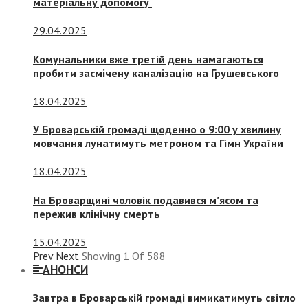
матеріальну допомогу
29.04.2025
Комунальники вже третій день намагаються
пробити засмічену каналізацію на Грушевського
18.04.2025
У Броварській громаді щоденно о 9:00 у хвилину
мовчання лунатимуть метроном та Гімн України
18.04.2025
На Броварщині чоловік подавився м’ясом та
пережив клінічну смерть
15.04.2025
Prev
Next
Showing
1
Of
588
АНОНСИ
Завтра в Броварській громаді вимикатимуть світло