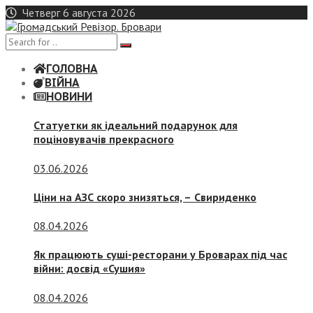
Skip
Четверг 6 августа 2026
to
content
ГОЛОВНА
ВІЙНА
НОВИНИ
Статуетки як ідеальний подарунок для
поціновувачів прекрасного
03.06.2026
Ціни на АЗС скоро знизяться, –
Свириденко
08.04.2026
Як працюють суші-ресторани у Броварах під час
війни: досвід «Сушия»
08.04.2026