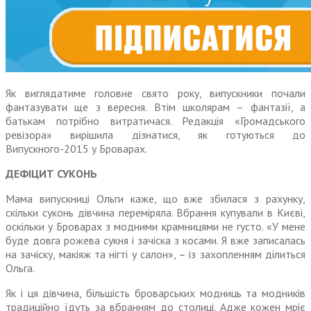
Як виглядатиме головне свято року, випускники почали
фантазувати ще з вересня. Втім школярам – фантазії, а
батькам потрібно витратичася. Редакція «Громадського
ревізора» вирішила дізнатися, як готуються до
Випускного-2015 у Броварах.
ДЕФІЦИТ СУКОНЬ
Мама випускниці Ольги каже, що вже збилася з рахунку,
скільки суконь дівчина переміряла. Вбрання купували в Києві,
оскільки у Броварах з модними крамницями не густо. «У мене
буде довга рожева сукня і зачіска з косами. Я вже записалась
на зачіску, макіяж та нігті у салон», – із захопленням ділиться
Ольга.
Як і ця дівчина, більшість броварських модниць та модників
традиційно їдуть за вбранням до столиці. Адже кожен мріє