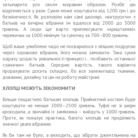
затьмарити усіх своїм яскравим образом. Розбіг цін
відрізняється у рази. Сукня може коштувати від 1200 грн і до
безкінечності. Як розповіли нам самі школярі, «витрусити» з
батьків на вечірнє вбрання їм вдалося від 2000 до 3000
гривень. А сюди ще варто приплюсувати «кришталеві»
черевички за 1000 мінімум та сумочку за 700–800 гривень.
Щоб ваше улюблене чадо не посварилося з ліпшою подругою
через однакове вбрання, його можна замовити. Така сукня
одразу додасть унікальності принцесі і… позбавить останньої
«заначки» батьків. Середню вартість такого варіанта
прорахувати досить складно, бо все залежитьвід тканини,
довжини, дизайну та цін на роботу майстрині.
ХЛОПЦІ МОЖУТЬ ЗЕКОНОМИТИ
Більше пощастило батькам хлопців. Прийнятний костюм буде
коштувати не менше 2000–2500 гривень. Туфлі не зі шкіри
крокодила, а звичайні із замінника – вийдуть у 1000 гривень.
Проте, як показує практика, багато хлопців не приділяють
значної уваги вбранню.
Як би там не було, а виходить, що зібрати джентльмена на