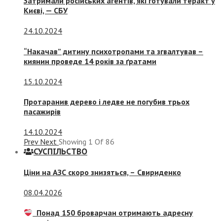
Затримали російських агентів, які готували теракт у
Києві, — СБУ
24.10.2024
“Накачав” дитину психотропами та згвалтував –
киянин проведе 14 років за ґратами
15.10.2024
Протаранив дерево і ледве не погубив трьох
пасажирів
14.10.2024
Prev
Next
Showing
1
Of
86
СУСПIЛЬСТВО
Ціни на АЗС скоро знизяться, –
Свириденко
08.04.2026
Понад 150 броварчан отримають адресну