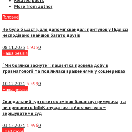
Related posts
More from author
Головне
Не було б щастя, але допоміг скандал: притулок у Підліссі
несподівано знайшов багато друзів
08.11.2023
1 933
0
Наша ревізія
“Ми боялися заснути”: пацієнтка провела добу в
травматології та поділилася враженнями у соцмережах
10.12.2021
3 599
0
Наша ревізія
Скандальний гуртожиток змінив балансоутримувача, та
чи припинить БЗБК знущатися з його жителів –
вирішуватиме суд
03.12.2021
1 496
0
Load more