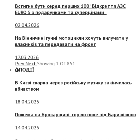
Встигни бути серед перших 100! Відкриття АЗС
EURO 5 з подарунками та суперцінами
02.04.2026
На Вінничині гучні мотоцикли хочуть вилучати у
власників та передавати на фронт
17.03.2026
Prev
Next
Showing
1
Of
851
ПОДІЇ
В Києві сварка через російську музику закінчилась
вбивством
18.04.2025
Пожежа на Броварщині: горіло поле під Баришівкою
14.04.2025