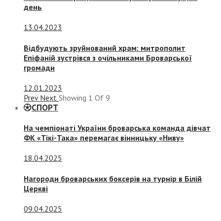
день
13.04.2023
Відбудують зруйнований храм: митрополит
Епіфаній зустрівся з очільниками Броварської
громади
12.01.2023
Prev
Next
Showing
1
Of
9
СПОРТ
На чемпіонаті України броварська команда дівчат
ФК «Тікі-Така» перемагає вінницьку «Ниву»
18.04.2025
Нагороди броварських боксерів на турнір в Білій
Церкві
09.04.2025