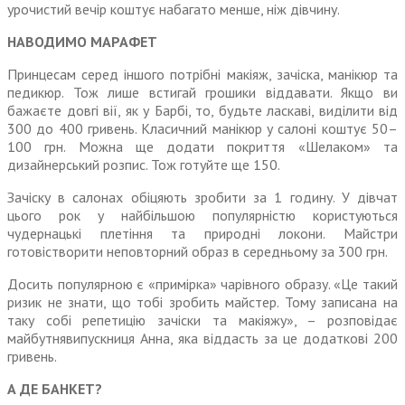
урочистий вечір коштує набагато менше, ніж дівчину.
НАВОДИМО МАРАФЕТ
Принцесам серед іншого потрібні макіяж, зачіска, манікюр та
педикюр. Тож лише встигай грошики віддавати. Якщо ви
бажаєте довгі вії, як у Барбі, то, будьте ласкаві, виділити від
300 до 400 гривень. Класичний манікюр у салоні коштує 50–
100 грн. Можна ще додати покриття «Шелаком» та
дизайнерський розпис. Тож готуйте ще 150.
Зачіску в салонах обіцяють зробити за 1 годину. У дівчат
цього рок у найбільшою популярністю користуються
чудернацькі плетіння та природні локони. Майстри
готовістворити неповторний образ в середньому за 300 грн.
Досить популярною є «примірка» чарівного образу. «Це такий
ризик не знати, що тобі зробить майстер. Тому записана на
таку собі репетицію зачіски та макіяжу», – розповідає
майбутнявипускниця Анна, яка віддасть за це додаткові 200
гривень.
А ДЕ БАНКЕТ?