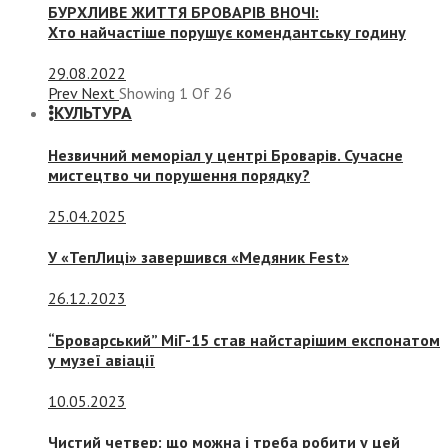
БУРХЛИВЕ ЖИТТЯ БРОВАРІВ ВНОЧІ:
Хто найчастіше порушує комендантську годину
29.08.2022
Prev
Next
Showing
1
Of
26
КУЛЬТУРА
Незвичний меморіал у центрі Броварів. Сучасне
мистецтво чи порушення порядку?
25.04.2025
У «ТепЛиці» завершився «Медяник Fest»
26.12.2023
“Броварський” МіГ-15 став найстарішим експонатом
у музеї авіації
10.05.2023
Чистий четвер: що можна і треба робити у цей