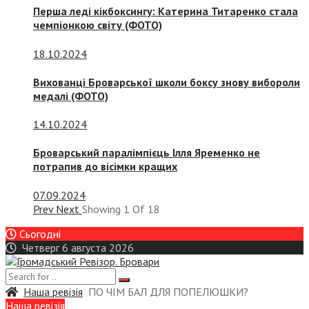
Перша леді кікбоксингу: Катерина Титаренко стала
чемпіонкою світу (ФОТО)
18.10.2024
Вихованці Броварської школи боксу знову вибороли
медалі (ФОТО)
14.10.2024
Броварський паралімпієць Ілля Яременко не
потрапив до вісімки кращих
07.09.2024
Prev
Next
Showing
1
Of
18
Сьогодні
Четверг 6 августа 2026
Наша ревізія
ПО ЧІМ БАЛ ДЛЯ ПОПЕЛЮШКИ?
Наша ревізія