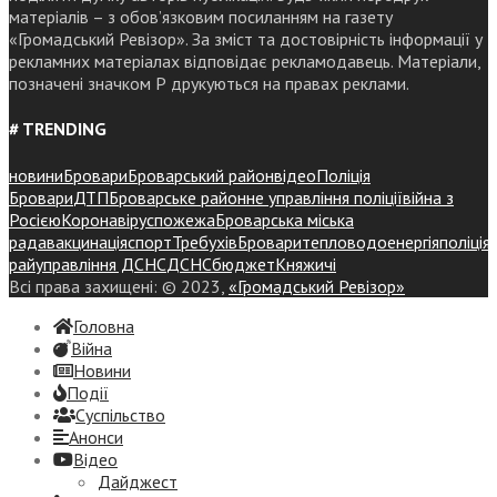
матеріалів – з обов’язковим посиланням на газету
«Громадський Ревізор». За зміст та достовірність інформації у
рекламних матеріалах відповідає рекламодавець. Матеріали,
позначені значком Р друкуються на правах реклами.
# TRENDING
новини
Бровари
Броварський район
відео
Поліція
Бровари
ДТП
Броварське районне управління поліції
війна з
Росією
Коронавірус
пожежа
Броварська міська
рада
вакцинація
спорт
Требухів
Броваритепловодоенергія
поліція
райуправління ДСНС
ДСНС
бюджет
Княжичі
Всі права захищені: © 2023,
«Громадський Ревізор»
Головна
Війна
Новини
Події
Суспiльство
Анонси
Відео
Дайджест