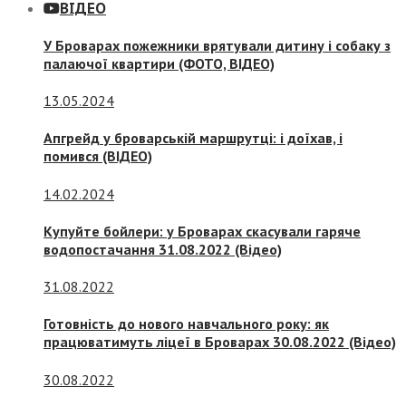
ВІДЕО
У Броварах пожежники врятували дитину і собаку з
палаючої квартири (ФОТО, ВІДЕО)
13.05.2024
Апгрейд у броварській маршрутці: і доїхав, і
помився (ВІДЕО)
14.02.2024
Купуйте бойлери: у Броварах скасували гаряче
водопостачання 31.08.2022 (Відео)
31.08.2022
Готовність до нового навчального року: як
працюватимуть ліцеї в Броварах 30.08.2022 (Відео)
30.08.2022