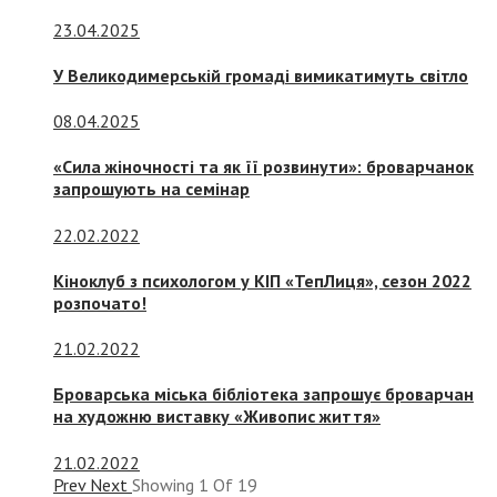
23.04.2025
У Великодимерській громаді вимикатимуть світло
08.04.2025
«Сила жіночності та як її розвинути»: броварчанок
запрошують на семінар
22.02.2022
Кіноклуб з психологом у КІП «ТепЛиця», сезон 2022
розпочато!
21.02.2022
Броварська міська бібліотека запрошує броварчан
на художню виставку «Живопис життя»
21.02.2022
Prev
Next
Showing
1
Of
19