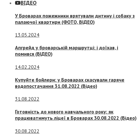
ВІДЕО
У Броварах пожежники врятували дитину і собаку з
палаючої квартири (ФОТО, ВІДЕО)
13.05.2024
Апгрейд у броварській маршрутці: і доїхав, і
помився (ВІДЕО)
14.02.2024
Купуйте бойлери: у Броварах скасували гаряче
водопостачання 31.08.2022 (Відео)
31.08.2022
Готовність до нового навчального року: як
працюватимуть ліцеї в Броварах 30.08.2022 (Відео)
30.08.2022