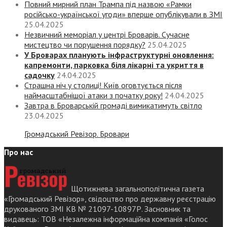
Повний мирний план Трампа під назвою «‎Рамки
російсько-української угоди» вперше опублікували в ЗМІ
25.04.2025
Незвичний меморіал у центрі Броварів. Сучасне
мистецтво чи порушення порядку?
25.04.2025
У Броварах планують інфраструктурні оновлення:
капремонти, парковка біля лікарні та укриття в
садочку
24.04.2025
Страшна ніч у столиці! Київ оговтується після
наймасштабнішої атаки з початку року!
24.04.2025
Завтра в Броварській громаді вимикатимуть світло
23.04.2025
Громадський Ревізор. Бровари
Про нас
Щотижнева загальнополітична газета
«Громадський Ревізор», свідоцтво про державну реєстрацію
друкованого ЗМІ КВ № 21097-10897Р. Засновник та
видавець: ТОВ «Незалежна інформаційна компанія «Голос