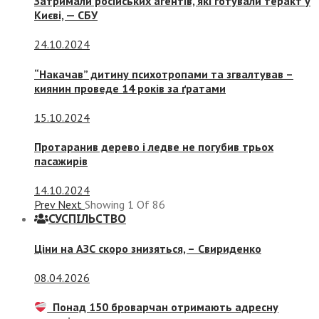
Затримали російських агентів, які готували теракт у
Києві, — СБУ
24.10.2024
“Накачав” дитину психотропами та згвалтував –
киянин проведе 14 років за ґратами
15.10.2024
Протаранив дерево і ледве не погубив трьох
пасажирів
14.10.2024
Prev
Next
Showing
1
Of
86
СУСПIЛЬСТВО
Ціни на АЗС скоро знизяться, –
Свириденко
08.04.2026
Понад 150 броварчан отримають адресну