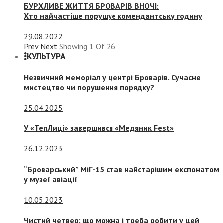
БУРХЛИВЕ ЖИТТЯ БРОВАРІВ ВНОЧІ:
Хто найчастіше порушує комендантську годину
29.08.2022
Prev
Next
Showing
1
Of
26
КУЛЬТУРА
Незвичний меморіал у центрі Броварів. Сучасне
мистецтво чи порушення порядку?
25.04.2025
У «ТепЛиці» завершився «Медяник Fest»
26.12.2023
“Броварський” МіГ-15 став найстарішим експонатом
у музеї авіації
10.05.2023
Чистий четвер: що можна і треба робити у цей