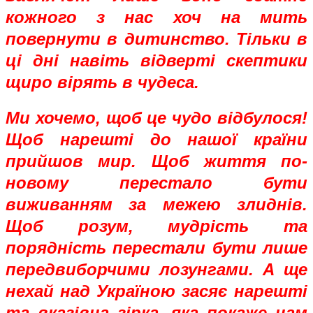
кожного з нас хоч на мить
повернути в дитинство. Тільки в
ці дні навіть відверті скептики
щиро вірять в чудеса.
Ми хочемо, щоб це чудо відбулося!
Щоб нарешті до нашої країни
прийшов мир. Щоб життя по-
новому перестало бути
виживанням за межею злиднів.
Щоб розум, мудрість та
порядність перестали бути лише
передвиборчими лозунгами. А ще
нехай над Україною засяє нарешті
та вказівна зірка, яка покаже нам