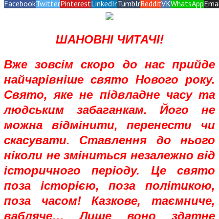
Facebook
Twitter
Pinterest
LinkedIn
Tumblr
Reddit
VK
WhatsApp
Emai
ШАНОВНІ ЧИТАЧІ!
Вже зовсім скоро до нас прийде
найчарівніше свято Нового року.
Свято, яке не підвладне часу та
людським забаганкам. Його не
можна відмінити, перенести чи
скасувати. Ставлення до нього
ніколи не зміниться незалежно від
історичного періоду. Це свято
поза історією, поза політикою,
поза часом! Казкове, таємниче,
вабляче… Лише воно здатне