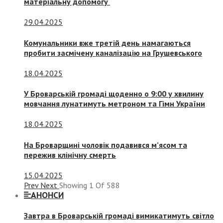
матеріальну допомогу
29.04.2025
Комунальники вже третій день намагаються
пробити засмічену каналізацію на Грушевського
18.04.2025
У Броварській громаді щоденно о 9:00 у хвилину
мовчання лунатимуть метроном та Гімн України
18.04.2025
На Броварщині чоловік подавився м’ясом та
пережив клінічну смерть
15.04.2025
Prev
Next
Showing
1
Of
588
АНОНСИ
Завтра в Броварській громаді вимикатимуть світло