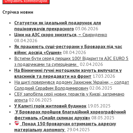
Стрічка новин
Статуетки як ідеальний подарунок для
поціновувачів прекрасного
03.06.2026
Ціни на АЗС скоро знизяться, –
Свириденко
08.04.2026
Як працюють суші-ресторани у Броварах під час
війни: досвід «Сушия»
08.04.2026
Встигни бути серед перших 100! Відкриття АЗС EURO 5
з подарунками та суперцінами
02.04.2026
На Вінничині гучні мотоцикли хочуть вилучати у
власників та передавати на фронт
17.03.2026
На щиті повернувся додому Захисник України, – солдат
Солодкий Серафим Володимирович
02.06.2025
СБУ запобігла серії нових терактів у Києві, затримано
агента
02.06.2025
У Калиті горів житловий будинок
19.05.2025
У Броварах пройшов благодійний хореографічний
фестиваль «Смайл скликає друзів»
08.05.2025
Понад 150 броварчан отримають адресну
матеріальну допомогу
29.04.2025