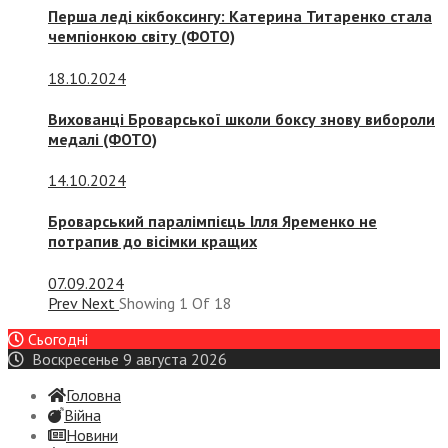
Перша леді кікбоксингу: Катерина Титаренко стала
чемпіонкою світу (ФОТО)
18.10.2024
Вихованці Броварської школи боксу знову вибороли
медалі (ФОТО)
14.10.2024
Броварський паралімпієць Ілля Яременко не
потрапив до вісімки кращих
07.09.2024
Prev
Next
Showing
1
Of
18
Сьогодні
Воскресенье 9 августа 2026
Головна
Війна
Новини