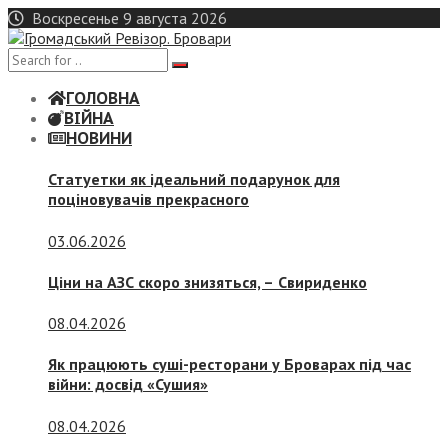
Skip
Воскресенье 9 августа 2026
to
content
ГОЛОВНА
ВІЙНА
НОВИНИ
Статуетки як ідеальний подарунок для
поціновувачів прекрасного
03.06.2026
Ціни на АЗС скоро знизяться, –
Свириденко
08.04.2026
Як працюють суші-ресторани у Броварах під час
війни: досвід «Сушия»
08.04.2026