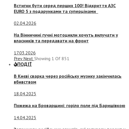
Встигни бути серед перших 100! Відкриття АЗС
EURO 5 з подарунками та суперцінами
02.04.2026
На Вінничині гучні мотоцикли хочуть вилучати у
власників та передавати на фронт
17.03.2026
Prev
Next
Showing
1
Of
851
ПОДІЇ
В Києві сварка через російську музику закінчилась
вбивством
18.04.2025
Пожежа на Броварщині: горіло поле під Баришівкою
14.04.2025