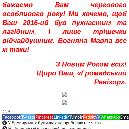
бажаємо Вам чергового
особливого року! Ми хочемо, щоб
Ваш 2016-ий був пухнастим та
лагідним. І лише трішечки
відчайдушним. Вогняна Мавпа все
ж таки!
З Новим Роком всіх!
Щиро Ваш, «Громадський
Ревізор».
319
Facebook
Twitter
Pinterest
LinkedIn
Tumblr
Reddit
VK
WhatsApp
Emai
У броварських будинках не прибирають сміття
На броварські вулиці прийшла ожеледиця