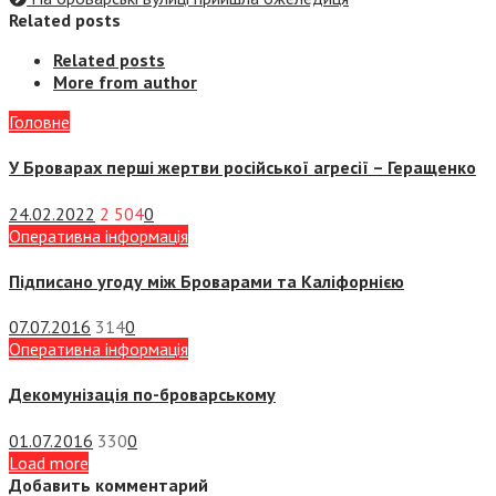
Related posts
Related posts
More from author
Головне
У Броварах перші жертви російської агресії – Геращенко
24.02.2022
2 504
0
Оперативна інформація
Підписано угоду між Броварами та Каліфорнією
07.07.2016
314
0
Оперативна інформація
Декомунізація по-броварському
01.07.2016
330
0
Load more
Добавить комментарий