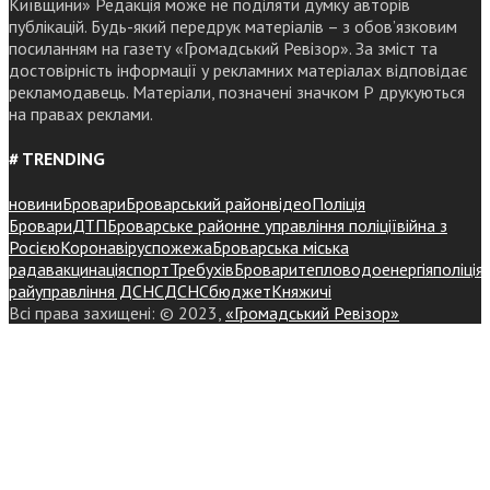
Київщини» Редакція може не поділяти думку авторів
публікацій. Будь-який передрук матеріалів – з обов’язковим
посиланням на газету «Громадський Ревізор». За зміст та
достовірність інформації у рекламних матеріалах відповідає
рекламодавець. Матеріали, позначені значком Р друкуються
на правах реклами.
# TRENDING
новини
Бровари
Броварський район
відео
Поліція
Бровари
ДТП
Броварське районне управління поліції
війна з
Росією
Коронавірус
пожежа
Броварська міська
рада
вакцинація
спорт
Требухів
Броваритепловодоенергія
поліція
райуправління ДСНС
ДСНС
бюджет
Княжичі
Всі права захищені: © 2023,
«Громадський Ревізор»