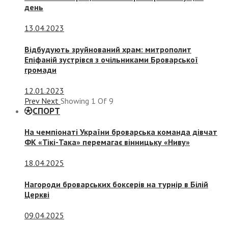
день
13.04.2023
Відбудують зруйнований храм: митрополит
Епіфаній зустрівся з очільниками Броварської
громади
12.01.2023
Prev
Next
Showing
1
Of
9
СПОРТ
На чемпіонаті України броварська команда дівчат
ФК «Тікі-Така» перемагає вінницьку «Ниву»
18.04.2025
Нагороди броварських боксерів на турнір в Білій
Церкві
09.04.2025