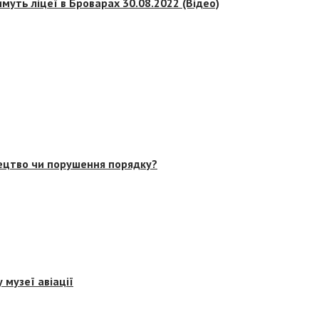
муть ліцеї в Броварах 30.08.2022 (Відео)
тецтво чи порушення порядку?
 музеї авіації