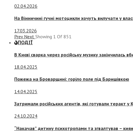
02.04.2026
На Вінничині гучні мотоцикли хочуть вилучати у вла
17.03.2026
Prev
Next
Showing
1
Of
851
ПОДІЇ
В Києві сварка через російську музику закінчилась в
18.04.2025
Пожежа на Броварщині: горіло поле під Баришівкою
14.04.2025
Затримали російських агентів, які готували теракт у К
24.10.2024
“Накачав” дитину психотропами та згвалтував – киян