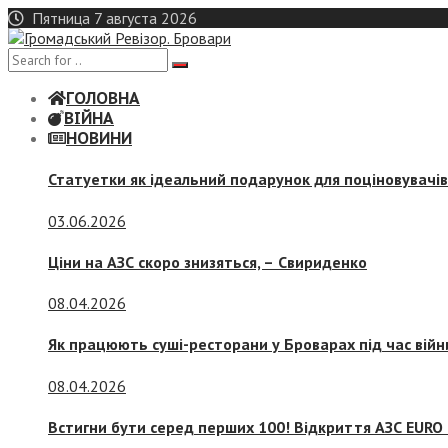
Skip
Пятница 7 августа 2026
to
content
ГОЛОВНА
ВІЙНА
НОВИНИ
Статуетки як ідеальний подарунок для поціновувачі
03.06.2026
Ціни на АЗС скоро знизяться, –
Свириденко
08.04.2026
Як працюють суші-ресторани у Броварах під час війн
08.04.2026
Встигни бути серед перших 100! Відкриття АЗС EURO