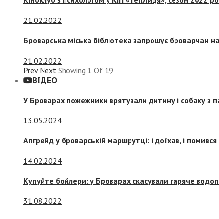
21.02.2022
Броварська міська бібліотека запрошує броварчан 
21.02.2022
Prev
Next
Showing
1
Of
19
ВІДЕО
У Броварах пожежники врятували дитину і собаку з 
13.05.2024
Апгрейд у броварській маршрутці: і доїхав, і помився
14.02.2024
Купуйте бойлери: у Броварах скасували гаряче водоп
31.08.2022