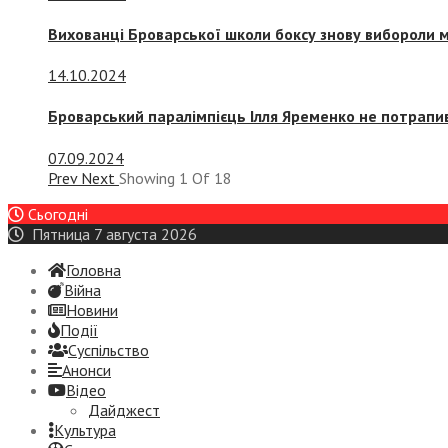
Вихованці Броварської школи боксу знову вибороли 
14.10.2024
Броварський паралімпієць Ілля Яременко не потрапив
07.09.2024
Prev
Next
Showing
1
Of
18
Сьогодні
Пятница 7 августа 2026
Головна
Війна
Новини
Події
Суспiльство
Анонси
Відео
Дайджест
Культура