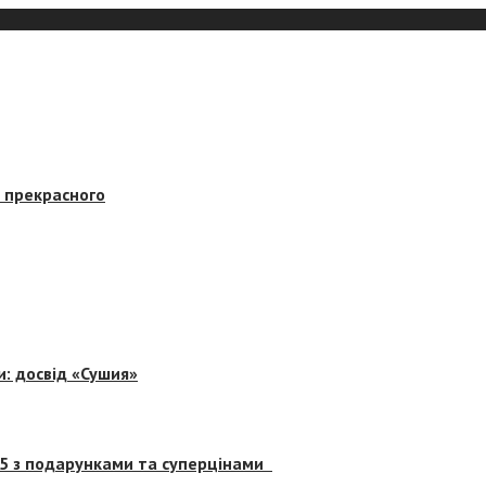
в прекрасного
и: досвід «Сушия»
 5 з подарунками та суперцінами