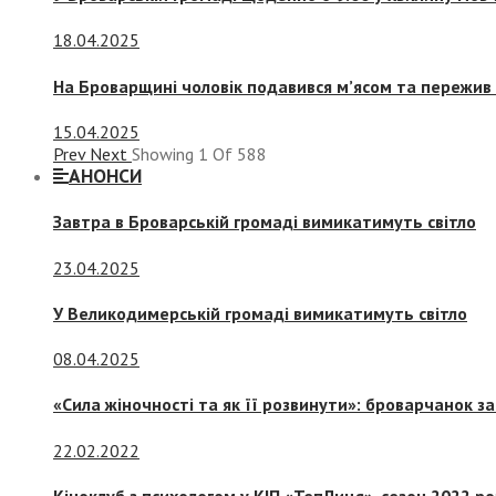
18.04.2025
На Броварщині чоловік подавився м’ясом та пережив 
15.04.2025
Prev
Next
Showing
1
Of
588
АНОНСИ
Завтра в Броварській громаді вимикатимуть світло
23.04.2025
У Великодимерській громаді вимикатимуть світло
08.04.2025
«Сила жіночності та як її розвинути»: броварчанок 
22.02.2022
Кіноклуб з психологом у КІП «ТепЛиця», сезон 2022 р