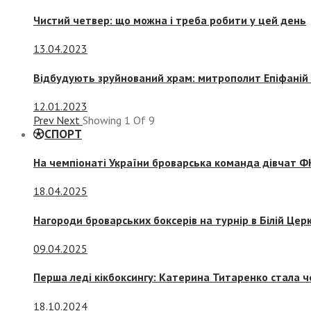
Чистий четвер: що можна і треба робити у цей день
13.04.2023
Відбудують зруйнований храм: митрополит Епіфаній 
12.01.2023
Prev
Next
Showing
1
Of
9
СПОРТ
На чемпіонаті України броварська команда дівчат ФК
18.04.2025
Нагороди броварських боксерів на турнір в Білій Церк
09.04.2025
Перша леді кікбоксингу: Катерина Титаренко стала ч
18.10.2024