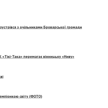
зустрівся з очільниками Броварської громади
 «Тікі-Така» перемагає вінницьку «Ниву»
ві
емпіонкою світу (ФОТО)