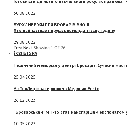
Готовність до нового навчального року: як працювати
30.08.2022
БУРХЛИВЕ ЖИТТЯ БРОВАРІВ ВНОЧІ:
Хто найчастіше порушує комендантську годину
29.08.2022
Prev
Next
Showing
1
Of
26
КУЛЬТУРА
Незвичний меморіал у центрі Броварів. Сучасне мис
25.04.2025
У «ТепЛиці» завершився «Медяник Fest»
26.12.2023
“Броварський” МіГ-15 став найстарішим експонатом у
10.05.2023