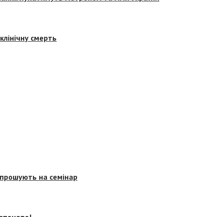
клінічну смерть
запрошують на семінар
озпочато!