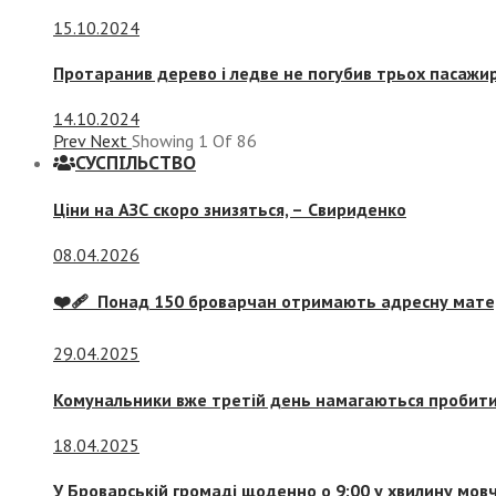
15.10.2024
Протаранив дерево і ледве не погубив трьох пасажир
14.10.2024
Prev
Next
Showing
1
Of
86
СУСПIЛЬСТВО
Ціни на АЗС скоро знизяться, –
Свириденко
08.04.2026
❤️‍🩹 Понад 150 броварчан отримають адресну мат
29.04.2025
Комунальники вже третій день намагаються пробити 
18.04.2025
У Броварській громаді щоденно о 9:00 у хвилину мо