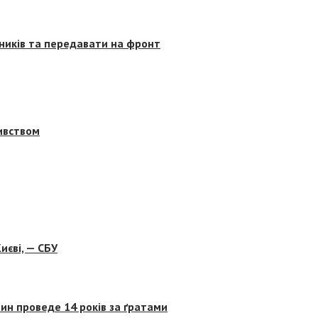
сників та передавати на фронт
бивством
иєві, — СБУ
ин проведе 14 років за ґратами