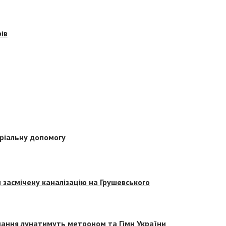
ів
еріальну допомогу
засмічену каналізацію на Грушевського
вчання лунатимуть метроном та Гімн України