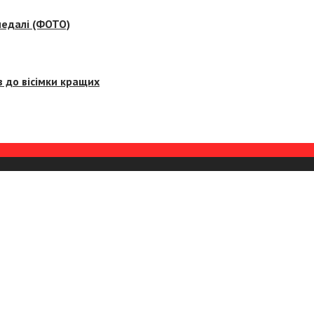
медалі (ФОТО)
 до вісімки кращих