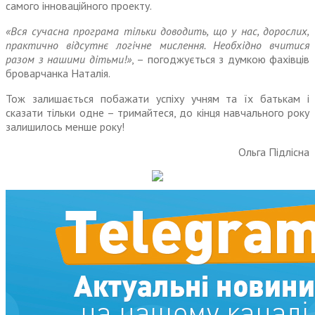
самого інно­ваційного проекту.
«Вся сучасна програма тільки доводить, що у нас, дорослих,
практично відсутнє логічне мис­лення. Необхідно вчитися
разом з нашими дітьми!»
, – погоджується з думкою фахівців
броварчанка Наталія.
Тож залишається побажати успіху учням та їх батькам і
сказати тільки одне – тримайтеся, до кінця навчального року
залишилось менше року!
Ольга Підлісна