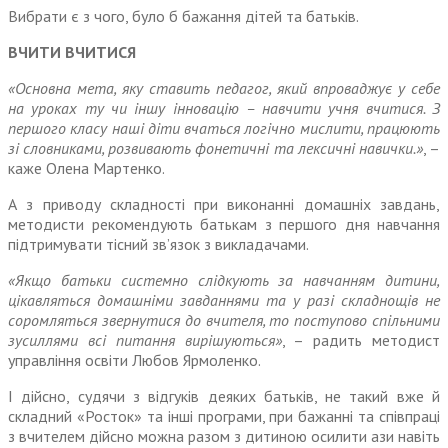
Вибрати є з чого, було б бажання дітей та батьків.
ВЧИТИ ВЧИТИСЯ
«Основна мета, яку ставить педагог, який впроваджує у себе
на уроках ту чи іншу інновацію – навчити учня вчитися. З
першого класу наші діти вчаться логічно мислити, працюють
зі словни­ками, розвивають фонетичні та лексичні навички.»
, –
каже Олена Мартенко.
А з приводу складності при виконанні домашніх завдань,
методисти рекомендують батькам з першого дня навчання
підтриму­вати тісний зв’язок з викладачами.
«Якщо батьки системно слідку­ють за навчанням дитини,
цікав­ляться домашніми завданнями та у разі складнощів не
соромляться звернутися до вчителя, то посту­пово спільними
зусиллями всі питання вирішуються»
, – радить методист
управління освіти Любов Ярмоленко.
І дійсно, судячи з відгуків деяких батьків, не такий вже й
складний «Росток» та інші програми, при бажанні та співпраці
з вчителем дійсно можна разом з дитиною осилити ази навіть