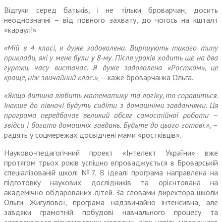
Відгуки серед батьків, і не тільки броварчан, досить
неоднозначні – від повного захвату, до чогось на кшталт
«караул!»
«Мій в 4 класі, я дуже задо­волена. Вирішують такого типу
приклади, які у мене були у 8-му. Після уроків ходить ще на два
гуртки, часу вистачає. Я дуже задоволена «Ростком», це
краще, ніж звичайний клас.»
, – каже бро­варчанка Ольга.
«Якщо дитина любить мате­матику та логіку, то справиться.
Інакше до півночі будуть сидіти з домашніми завданнями. Ця
програма передбачає великий обсяг самостійної роботи –
звідси і багато домашніх завдань. Будьте до цього готові.»
, –
радять у соцмережах досвідчені мами «ростківців».
Науково-педагогічний проект «Інтелект України» вже
протягом трьох років успішно впроваджу­ється в Броварській
спеціалізова­ній школі №7. В ідеалі програма направлена на
підготовку науко­вих дослідників та орієнтована на
академічно обдарованих дітей. За словами директора школи
Ольги Жигулової, програма надзвичайно інтенсивна, але
завдяки грамотній побудові навчального процесу та