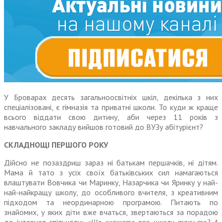
У Броварах десять загальноосвітніх шкіл, декілька з них
спеціалізовані, є гімназія та приватні школи. То куди ж краще
всього віддати свою дитину, аби через 11 років з
навчального закладу вийшов готовий до ВУЗу абітурієнт?
СКЛАДНОЩІ ПЕРШОГО РОКУ
Дійсно не позаздриш зараз ні батькам першачків, ні дітям.
Мама й тато з усіх своїх батьківських сил намагаються
влаштувати Вовчика чи Маринку, Назарчика чи Яринку у най-
най-найкращу школу, до особливого вчителя, з креативним
підходом та неорди­нарною програмою. Питають по
знайомих, у яких діти вже вчаться, звертаються за порадою