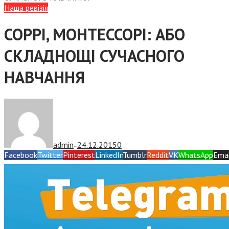
Наша ревізія
СОРРІ, МОНТЕССОРІ: АБО
СКЛАДНОЩІ СУЧАСНОГО
НАВЧАННЯ
admin
24.12.2015
0
—
Facebook
Twitter
Pinterest
LinkedIn
Tumblr
Reddit
VK
WhatsApp
Emai