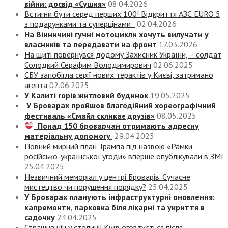
війни: досвід «Сушия»
08.04.2026
Встигни бути серед перших 100! Відкриття АЗС EURO 5
з подарунками та суперцінами
02.04.2026
На Вінничині гучні мотоцикли хочуть вилучати у
власників та передавати на фронт
17.03.2026
На щиті повернувся додому Захисник України, – солдат
Солодкий Серафим Володимирович
02.06.2025
СБУ запобігла серії нових терактів у Києві, затримано
агента
02.06.2025
У Калиті горів житловий будинок
19.05.2025
У Броварах пройшов благодійний хореографічний
фестиваль «Смайл скликає друзів»
08.05.2025
Понад 150 броварчан отримають адресну
матеріальну допомогу
29.04.2025
Повний мирний план Трампа під назвою «‎Рамки
російсько-української угоди» вперше опублікували в ЗМІ
25.04.2025
Незвичний меморіал у центрі Броварів. Сучасне
мистецтво чи порушення порядку?
25.04.2025
У Броварах планують інфраструктурні оновлення:
капремонти, парковка біля лікарні та укриття в
садочку
24.04.2025
Страшна ніч у столиці! Київ оговтується після