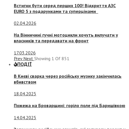
Встигни бути серед перших 100! Відкриття АЗС
EURO 5 з подарунками та суперцінами
02.04.2026
На Вінничині гучні мотоцикли хочуть вилучати у
власників та передавати на фронт
17.03.2026
Prev
Next
Showing
1
Of
851
ПОДІЇ
В Києві сварка через російську музику закінчилась
вбивством
18.04.2025
Пожежа на Броварщині: горіло поле під Баришівкою
14.04.2025