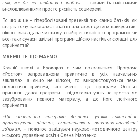
сам, яке до неї завдання і зроби!»
, – такими батьківськими
вислов­люваннями просто рясніють соцмережі.
То що ж це – гіперболізовані претензії тих самих батьків, які
ще рік тому намагалися знайти для своєї дитини найкреатив­
нішого викладача чи школу з найпрестижнішою програмою, чи
все-таки сучасні шкільні про­грами дійсно настільки складні для
сприйняття?
МАЄМО ТЕ, ЩО МАЄМО
Кожній школі у Броварах є чим похвалитися. Програма
«Росток» запроваджена практично в усіх навчальних
закладах, а якщо не цілком, то використовуються певні
педагогічні прийоми, запо­зичені з цієї програми. Основні
принципи даної програми – підготовка учнів не просто до
зазубрювання певного матеріалу, а до його логічного
сприйняття.
«Ця інноваційна програма дозволяє учням самостійно
прогнозувати рішення, вста­новлюючи причинно-наслідкові
зв’язки.»
, – пояснює завідувач науково-методичного центру
міського управління освіти Олена Мартенко.