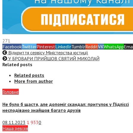
271
Facebook
Twitter
Pinterest
LinkedIn
Tumblr
Reddit
VK
WhatsApp
Emai
Відкриття сервісу Міністерства юстиції
У БРОВАРИ ПРИЙШОВ СВЯТИЙ МИКОЛАЙ
Related posts
Related posts
More from author
Головне
Не було б щастя, але допоміг скандал: притулок у Підліссі
несподівано знайшов багато друзів
08.11.2023
1 933
0
Наша ревізія