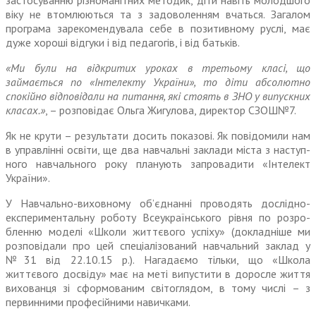
застосуванню різноманітних мето­дик, діти навіть молодшого
віку не втомлюються та з задоволенням вчаться. Загалом
програма заре­комендувала себе в позитивному руслі, має
дуже хороші відгуки і від педагогів, і від батьків.
«Ми були на відкритих уроках в третьому класі, що
займається по «Інтелекту України», то діти абсолютно
спокійно відповідали на питання, які стоять в ЗНО у випускних
класах.»
, – розпо­відає Ольга Жигулова, директор СЗОШ№7.
Як не крути – результати досить показові. Як повідомили нам
в управлінні освіти, ще два навчальні заклади міста з наступ­
ного навчального року планують запровадити «Інтелект
України».
У Навчально-виховному об’єднанні проводять дослідно-
експериментальну роботу Всеукраїнського рівня по розро­
бленню моделі «Школи життєвого успіху» (докладніше ми
розпо­відали про цей спеціалізований навчальний заклад у
№31 від 22.10.15 р.). Нагадаємо тільки, що «Школа
життєвого досвіду» має на меті випустити в доросле життя
вихованця зі сформованим світо­глядом, в тому числі – з
первин­ними професійними навичками.