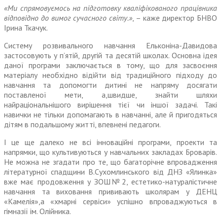
«Ми спрямовуємось на підго­товку кваліфікованого працівника
відповідно до вимог сучасного світу.»
, – каже директор БНВО
Ірина Ткачук.
Систему розвивального навчання Ельконіна-Давидова
застосовують у п’ятій, другій та десятій школах. Основна ідея
даної програми заключається в тому, що для засвоєння
матеріалу необхідно відійти від традицій­ного підходу до
навчання та допо­могти дитині не напряму досягати
поставленої мети, а,швидше, зна­йти шляхи
найраціональнішого вирішення тієї чи іншої задачі. Такі
навички не тільки допомагають в навчанні, але й пригодяться
дітям в подальшому житті, впевнені педагоги.
І це ще далеко не всі інноваційні програми, проекти та
напрямки, що культивуються у навчальних закладах Броварів.
Не можна не згадати про те, що багаторічне впровадження
літературної спад­щини В.Сухомлинського від ДНЗ «Ялинка»
вже має продовження у ЗОШ№2, естетико-натуралістичне
навчання та виховання привива­ють школярам у ДЕНЦ
«Камелія»,а «хмарні сервіси» успішно впрова­джуються в
гімназії ім. Олійника.