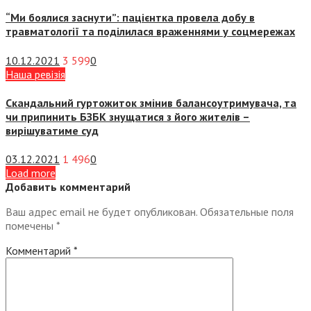
“Ми боялися заснути”: пацієнтка провела добу в
травматології та поділилася враженнями у соцмережах
10.12.2021
3 599
0
Наша ревізія
Скандальний гуртожиток змінив балансоутримувача, та
чи припинить БЗБК знущатися з його жителів –
вирішуватиме суд
03.12.2021
1 496
0
Load more
Добавить комментарий
Ваш адрес email не будет опубликован.
Обязательные поля
помечены
*
Комментарий
*