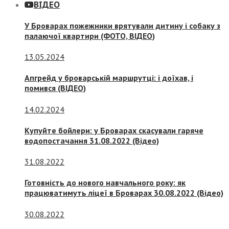
ВІДЕО
У Броварах пожежники врятували дитину і собаку з
палаючої квартири (ФОТО, ВІДЕО)
13.05.2024
Апгрейд у броварській маршрутці: і доїхав, і
помився (ВІДЕО)
14.02.2024
Купуйте бойлери: у Броварах скасували гаряче
водопостачання 31.08.2022 (Відео)
31.08.2022
Готовність до нового навчального року: як
працюватимуть ліцеї в Броварах 30.08.2022 (Відео)
30.08.2022