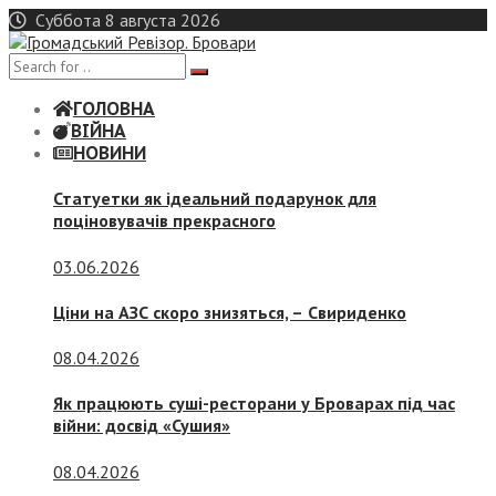
Skip
Суббота 8 августа 2026
to
content
ГОЛОВНА
ВІЙНА
НОВИНИ
Статуетки як ідеальний подарунок для
поціновувачів прекрасного
03.06.2026
Ціни на АЗС скоро знизяться, –
Свириденко
08.04.2026
Як працюють суші-ресторани у Броварах під час
війни: досвід «Сушия»
08.04.2026