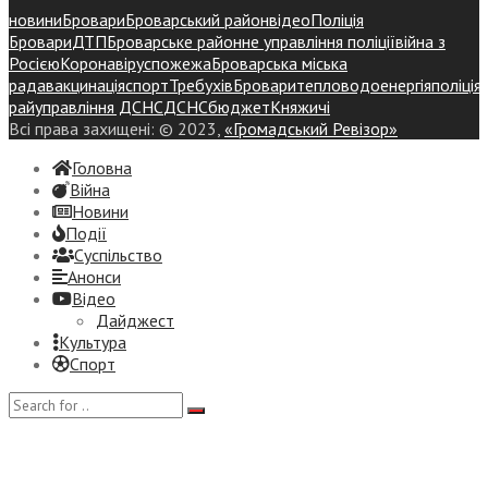
новини
Бровари
Броварський район
відео
Поліція
Бровари
ДТП
Броварське районне управління поліції
війна з
Росією
Коронавірус
пожежа
Броварська міська
рада
вакцинація
спорт
Требухів
Броваритепловодоенергія
поліція
райуправління ДСНС
ДСНС
бюджет
Княжичі
Всі права захищені: © 2023,
«Громадський Ревізор»
Головна
Війна
Новини
Події
Суспiльство
Анонси
Відео
Дайджест
Культура
Спорт