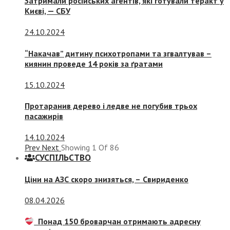
Затримали російських агентів, які готували теракт у
Києві, — СБУ
24.10.2024
“Накачав” дитину психотропами та згвалтував –
киянин проведе 14 років за ґратами
15.10.2024
Протаранив дерево і ледве не погубив трьох
пасажирів
14.10.2024
Prev
Next
Showing
1
Of
86
СУСПIЛЬСТВО
Ціни на АЗС скоро знизяться, –
Свириденко
08.04.2026
Понад 150 броварчан отримають адресну