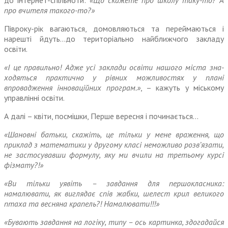
до інтернет-спільноти:
«Що скажете про школу таку-то? А
про вчителя такого-то?»
Півроку-рік вагаються, домовля­ються та переймаються і
нарешті йдуть…до територіально най­ближчого закладу
освіти.
«І це правильно! Адже усі заклади освіти нашого міста зна­
ходяться практично у рівних мож­ливостях у плані
впровадження інноваційних програм.»
, – кажуть у міському
управлінні освіти.
А далі – квіти, посмішки, Перше вересня і починається…
«Шановні батьки, скажіть, це тільки у мене враження, що
приклад з математики у другому класі неможливо розв’язати,
не застосувавши формулу, яку ми вчили на третьому курсі
фізмату?!»
«Ви тільки уявіть – завдання для першокласника:
намалювати, як виглядає спів жабки, шелест крил великого
птаха та весняна крапель?! Намалювати!!!»
«Бувають завдання на логіку, типу – ось картинка, здогадайся