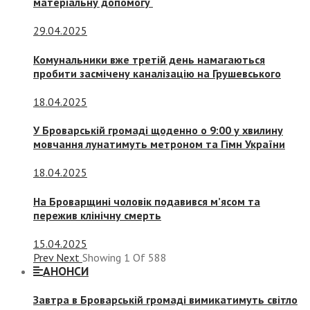
матеріальну допомогу
29.04.2025
Комунальники вже третій день намагаються
пробити засмічену каналізацію на Грушевського
18.04.2025
У Броварській громаді щоденно о 9:00 у хвилину
мовчання лунатимуть метроном та Гімн України
18.04.2025
На Броварщині чоловік подавився м’ясом та
пережив клінічну смерть
15.04.2025
Prev
Next
Showing
1
Of
588
АНОНСИ
Завтра в Броварській громаді вимикатимуть світло