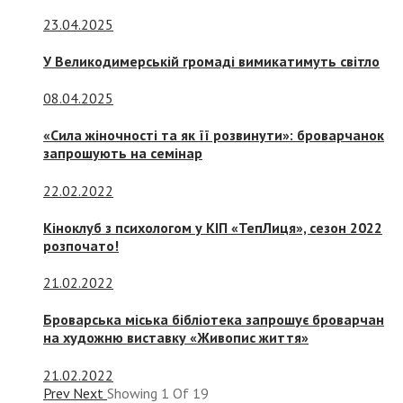
23.04.2025
У Великодимерській громаді вимикатимуть світло
08.04.2025
«Сила жіночності та як її розвинути»: броварчанок
запрошують на семінар
22.02.2022
Кіноклуб з психологом у КІП «ТепЛиця», сезон 2022
розпочато!
21.02.2022
Броварська міська бібліотека запрошує броварчан
на художню виставку «Живопис життя»
21.02.2022
Prev
Next
Showing
1
Of
19