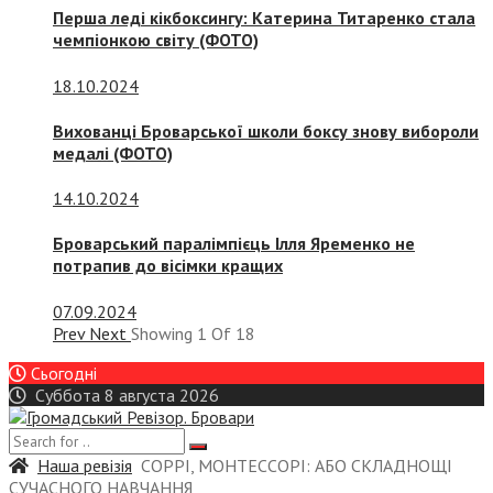
Перша леді кікбоксингу: Катерина Титаренко стала
чемпіонкою світу (ФОТО)
18.10.2024
Вихованці Броварської школи боксу знову вибороли
медалі (ФОТО)
14.10.2024
Броварський паралімпієць Ілля Яременко не
потрапив до вісімки кращих
07.09.2024
Prev
Next
Showing
1
Of
18
Сьогодні
Суббота 8 августа 2026
Наша ревізія
СОРРІ, МОНТЕССОРІ: АБО СКЛАДНОЩІ
СУЧАСНОГО НАВЧАННЯ