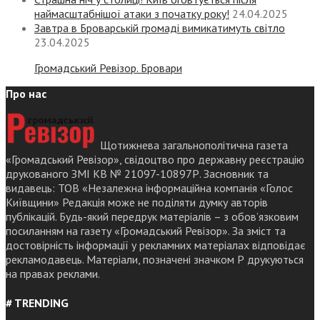
наймасштабнішої атаки з початку року!
24.04.2025
Завтра в Броварській громаді вимикатимуть світло
23.04.2025
Громадський Ревізор. Бровари
Про нас
Щотижнева загальнополітична газета
«Громадський Ревізор», свідоцтво про державну реєстрацію
друкованого ЗМІ КВ № 21097-10897Р. Засновник та
видавець: ТОВ «Незалежна інформаційна компанія «Голос
Київщини» Редакція може не поділяти думку авторів
публікацій. Будь-який передрук матеріалів – з обов’язковим
посиланням на газету «Громадський Ревізор». За зміст та
достовірність інформації у рекламних матеріалах відповідає
рекламодавець. Матеріали, позначені значком Р друкуються
на правах реклами.
# TRENDING