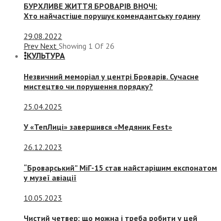
БУРХЛИВЕ ЖИТТЯ БРОВАРІВ ВНОЧІ:
Хто найчастіше порушує комендантську годину
29.08.2022
Prev
Next
Showing
1
Of
26
КУЛЬТУРА
Незвичний меморіал у центрі Броварів. Сучасне
мистецтво чи порушення порядку?
25.04.2025
У «ТепЛиці» завершився «Медяник Fest»
26.12.2023
“Броварський” МіГ-15 став найстарішим експонатом
у музеї авіації
10.05.2023
Чистий четвер: що можна і треба робити у цей