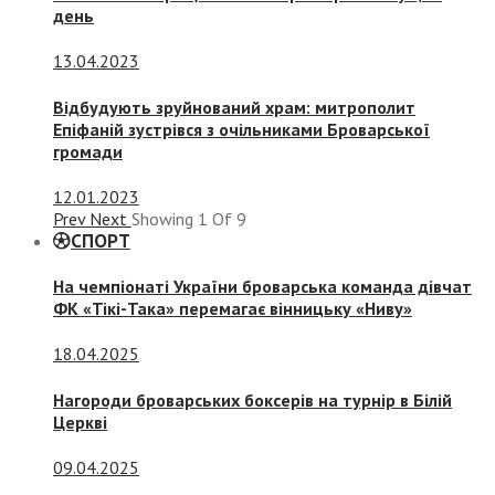
день
13.04.2023
Відбудують зруйнований храм: митрополит
Епіфаній зустрівся з очільниками Броварської
громади
12.01.2023
Prev
Next
Showing
1
Of
9
СПОРТ
На чемпіонаті України броварська команда дівчат
ФК «Тікі-Така» перемагає вінницьку «Ниву»
18.04.2025
Нагороди броварських боксерів на турнір в Білій
Церкві
09.04.2025