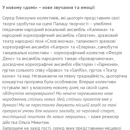
У новому «домі» – нове звучання та емоції
Серед блискучих колективів, які цьогоріч представили свої
творчі здобутки на сцені Палацу творчості – улюблені
глядачами народний вокальний ансамбль «Калинка» та
народний хореографічний ансамбль «Галатея», зразковий
театр народної пісні «Слов’яночка», талановиті зразкові
хореографічні ансамблі «Каприз» та «Елеріна», самобутні
танцювальні колективи – хорео­графічний колектив «Феєрія
Денс» та ансамбль народного танцю «Броварчаночка»,
досвідчені хореографічні ансамблі «Вік­торія» і «Гармонія»,
гуртки сольного співу «Браво» та «SаnRis», гурток «Театр
казок» та інші. Незважаючи на певну традиційність, цьогорічна
концертна програма була особ­ливою. Вперше колективи
готували звіт у власному новому домі, на своїй сцені.
«Відчуття неперевершені! Ми неначе переживаємо нове
народження, стільки нових ідей, стільки проектів вже у
думках! Ми не перестаємо дякувати міській владі за такі
прекрасні умови для нашого закладу, за черговий старт,
мистецький поштовх до нових звершень»
, – каже режисер
дійства Ольга Микитюк.
Запрошені на захід гості, серед яких представники місцевої