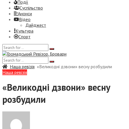
Події
Суспiльство
Анонси
Відео
Дайджест
Культура
Спорт
Наша ревізія
«Великодні дзвони» весну розбудили
Наша ревізія
«Великодні дзвони» весну
розбудили