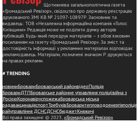
Щотижнева загальнополітична газета
«Громадський Ревізор», свідоцтво про державну реєстрацію
друкованого ЗМІ КВ № 21097-10897Р. Засновник та
видавець: ТОВ «Незалежна інформаційна компанія «Голос
Київщини» Редакція може не поділяти думку авторів
публікацій. Будь-який передрук матеріалів – з обов’язковим
посиланням на газету «Громадський Ревізор». За зміст та
достовірність інформації у рекламних матеріалах відповідає
рекламодавець. Матеріали, позначені значком Р друкуються
на правах реклами.
# TRENDING
новини
Бровари
Броварський район
відео
Поліція
Бровари
ДТП
Броварське районне управління поліції
війна з
Росією
Коронавірус
пожежа
Броварська міська
рада
вакцинація
спорт
Требухів
Броваритепловодоенергія
поліція
райуправління ДСНС
ДСНС
бюджет
Княжичі
Всі права захищені: © 2023,
«Громадський Ревізор»