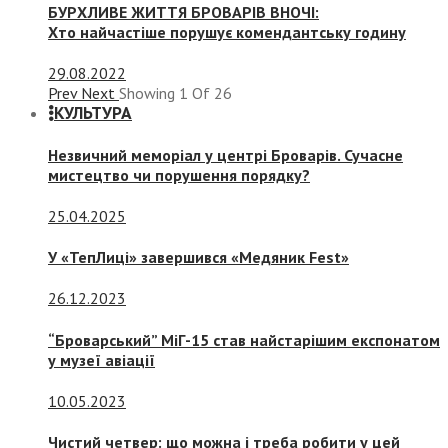
БУРХЛИВЕ ЖИТТЯ БРОВАРІВ ВНОЧІ:
Хто найчастіше порушує комендантську годину
29.08.2022
Prev
Next
Showing
1
Of
26
КУЛЬТУРА
Незвичний меморіал у центрі Броварів. Сучасне
мистецтво чи порушення порядку?
25.04.2025
У «ТепЛиці» завершився «Медяник Fest»
26.12.2023
“Броварський” МіГ-15 став найстарішим експонатом
у музеї авіації
10.05.2023
Чистий четвер: що можна і треба робити у цей