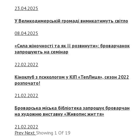
23.04.2025
У Великодимерській громаді вимикатимуть світло
08.04.2025
«Сила жіночності та як її розвинути»: броварчанок
запрошують на семінар
22.02.2022
Кіноклуб з психологом у КІП «ТепЛиця», сезон 2022
розпочато!
21.02.2022
Броварська міська бібліотека запрошує броварчан
на художню виставку «Живопис життя»
21.02.2022
Prev
Next
Showing
1
Of
19