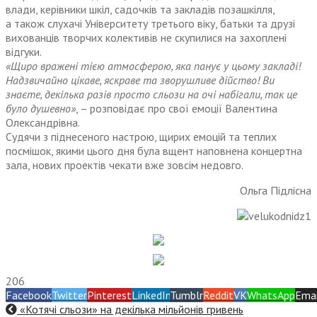
влади, керівники шкіл, садочків та закладів позашкілля,
а також слухачі Університету третього віку, батьки та друзі
вихованців творчих колективів не скупилися на захоплені
відгуки.
«Щиро вражені тією атмосферою, яка панує у цьому закладі!
Надзвичайно цікаве, яскраве та зворушливе дійство! Ви
знаєте, декілька разів просто сльози на очі набігали, так це
було душевно»
, – розповідає про свої емоції Валентина
Олександрівна.
Судячи з піднесеного настрою, щирих емоцій та теплих
посмішок, якими цього дня була вщент наповнена концертна
зала, нових проектів чекати вже зовсім недовго.
Ольга Підлісна
206
Facebook
Twitter
Pinterest
LinkedIn
Tumblr
Reddit
VK
WhatsApp
Emai
«Котячі сльози» на декілька мільйонів гривень