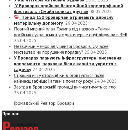
У Броварах пройшов благодійний хореографічний
фестиваль «Смайл скликає друзів»
08.05.2025
Понад 150 броварчан отримають адресну
матеріальну допомогу
29.04.2025
Повний мирний план Трампа під назвою «‎Рамки
російсько-української угоди» вперше опублікували в ЗМІ
25.04.2025
Незвичний меморіал у центрі Броварів. Сучасне
мистецтво чи порушення порядку?
25.04.2025
У Броварах планують інфраструктурні оновлення:
капремонти, парковка біля лікарні та укриття в
садочку
24.04.2025
Страшна ніч у столиці! Київ оговтується після
наймасштабнішої атаки з початку року!
24.04.2025
Завтра в Броварській громаді вимикатимуть світло
23.04.2025
Громадський Ревізор. Бровари
Про нас