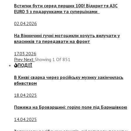
Встигни бути серед перших 100! Відкриття АЗС
EURO 5 з подарунками та суперцінами
02.04.2026
На Вінничині гучні мотоцикли хочуть вилучати у
власників та передавати на фронт
17.03.2026
Prev
Next
Showing
1
Of
851
ПОДІЇ
В Києві сварка через російську музику закінчилась
вбивством
18.04.2025
Пожежа на Броварщині: горіло поле під Баришівкою
14.04.2025