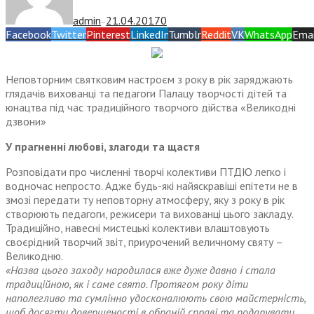
admin
21.04.2017
0
—
Facebook
Twitter
Pinterest
LinkedIn
Tumblr
Reddit
VK
WhatsApp
Emai
Неповторним святковим настроєм з року в рік заряджають
глядачів вихованці та педагоги Палацу творчості дітей та
юнацтва під час традиційного творчого дійства «Великодні
дзвони»
У прагненні любові, злагоди та щастя
Розповідати про численні творчі колективи ПТДЮ легко і
водночас непросто. Адже будь-які найяскравіші епітети не в
змозі передати ту неповторну атмосферу, яку з року в рік
створюють педагоги, режисери та вихованці цього закладу.
Традиційно, навесні мистецькі колективи влаштовують
своєрідний творчий звіт, приурочений величному святу –
Великодню.
«Назва цього заходу народилася вже дуже давно і стала
традиційною, як і саме свято. Протягом року діти
наполегливо та сумлінно удосконалюють свою майстерність,
щоб досягти довершеності в обраній справі та подарувати