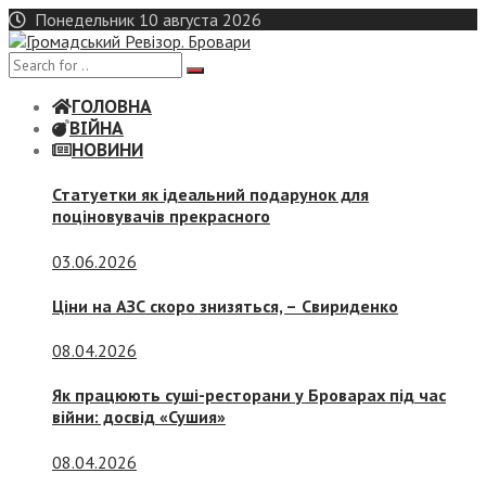
Skip
Понедельник 10 августа 2026
to
content
ГОЛОВНА
ВІЙНА
НОВИНИ
Статуетки як ідеальний подарунок для
поціновувачів прекрасного
03.06.2026
Ціни на АЗС скоро знизяться, –
Свириденко
08.04.2026
Як працюють суші-ресторани у Броварах під час
війни: досвід «Сушия»
08.04.2026