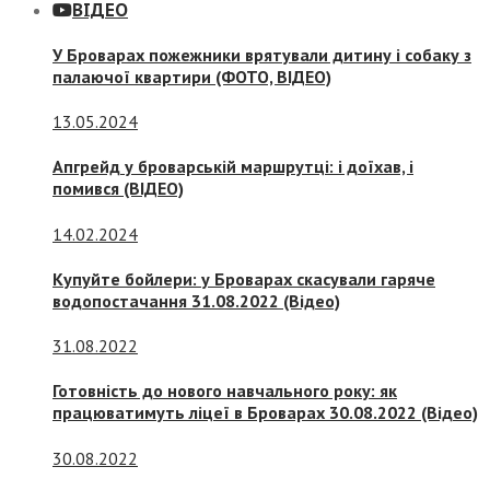
ВІДЕО
У Броварах пожежники врятували дитину і собаку з
палаючої квартири (ФОТО, ВІДЕО)
13.05.2024
Апгрейд у броварській маршрутці: і доїхав, і
помився (ВІДЕО)
14.02.2024
Купуйте бойлери: у Броварах скасували гаряче
водопостачання 31.08.2022 (Відео)
31.08.2022
Готовність до нового навчального року: як
працюватимуть ліцеї в Броварах 30.08.2022 (Відео)
30.08.2022