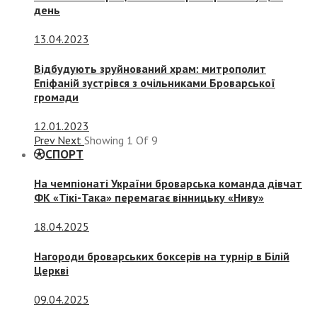
день
13.04.2023
Відбудують зруйнований храм: митрополит
Епіфаній зустрівся з очільниками Броварської
громади
12.01.2023
Prev
Next
Showing
1
Of
9
СПОРТ
На чемпіонаті України броварська команда дівчат
ФК «Тікі-Така» перемагає вінницьку «Ниву»
18.04.2025
Нагороди броварських боксерів на турнір в Білій
Церкві
09.04.2025