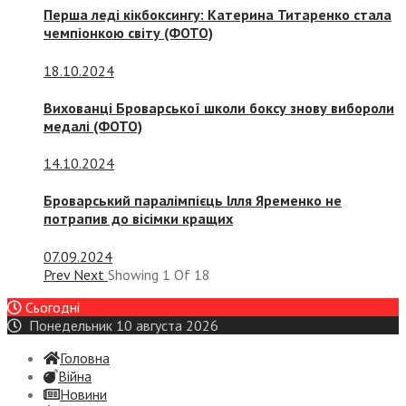
Перша леді кікбоксингу: Катерина Титаренко стала
чемпіонкою світу (ФОТО)
18.10.2024
Вихованці Броварської школи боксу знову вибороли
медалі (ФОТО)
14.10.2024
Броварський паралімпієць Ілля Яременко не
потрапив до вісімки кращих
07.09.2024
Prev
Next
Showing
1
Of
18
Сьогодні
Понедельник 10 августа 2026
Головна
Війна
Новини