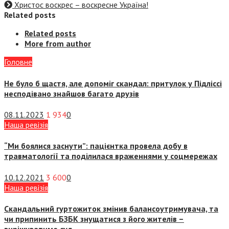
Христос воскрес – воскресне Україна!
Related posts
Related posts
More from author
Головне
Не було б щастя, але допоміг скандал: притулок у Підліссі
несподівано знайшов багато друзів
08.11.2023
1 934
0
Наша ревізія
“Ми боялися заснути”: пацієнтка провела добу в
травматології та поділилася враженнями у соцмережах
10.12.2021
3 600
0
Наша ревізія
Скандальний гуртожиток змінив балансоутримувача, та
чи припинить БЗБК знущатися з його жителів –
вирішуватиме суд