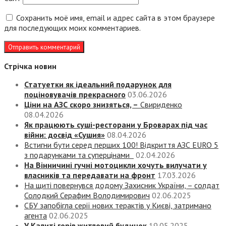
Сохранить моё имя, email и адрес сайта в этом браузере
для последующих моих комментариев.
Стрічка новин
Статуетки як ідеальний подарунок для
поціновувачів прекрасного
03.06.2026
Ціни на АЗС скоро знизяться, –
Свириденко
08.04.2026
Як працюють суші-ресторани у Броварах під час
війни: досвід «Сушия»
08.04.2026
Встигни бути серед перших 100! Відкриття АЗС EURO 5
з подарунками та суперцінами
02.04.2026
На Вінничині гучні мотоцикли хочуть вилучати у
власників та передавати на фронт
17.03.2026
На щиті повернувся додому Захисник України, – солдат
Солодкий Серафим Володимирович
02.06.2025
СБУ запобігла серії нових терактів у Києві, затримано
агента
02.06.2025
У Калиті горів житловий будинок
19.05.2025