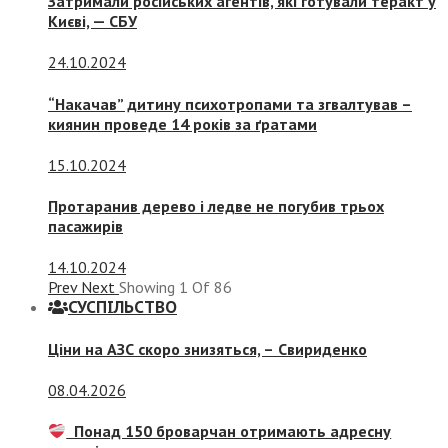
Затримали російських агентів, які готували теракт у
Києві, — СБУ
24.10.2024
“Накачав” дитину психотропами та згвалтував –
киянин проведе 14 років за ґратами
15.10.2024
Протаранив дерево і ледве не погубив трьох
пасажирів
14.10.2024
Prev
Next
Showing
1
Of
86
СУСПIЛЬСТВО
Ціни на АЗС скоро знизяться, –
Свириденко
08.04.2026
Понад 150 броварчан отримають адресну