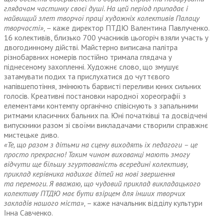
глядачам частинку своєї душі. На цей період припадає і
найвищий злет творчої праці художніх колективів Палацу
творчості»
, – каже директор ПТДЮ Валентина Павлученко.
16 колективів, близько 700 учасників цьогоріч взяли участь у
двогодинному дійстві. Майстерно виписана палітра
різнобарвних номерів постійно тримала глядача у
піднесеному захопленні. Художнє слово, що змушує
затамувати подих та прислухатися до чуттєвого
напівшепотіння, змінюють барвисті переливи юних сильних
голосів. Креативні постановки народної хореографії з
елементами контемпу органічно співіснують з запальними
ритмами класичних бальних па. Юні початківці та досвідчені
випускники разом зі своїми викладачами створили справжнє
мистецьке диво.
«Те, що разом з дітьми на сцену виходять їх педагоги – це
просто прекрасно! Таким чином вихованці мають змогу
відчути ще більшу згуртованість всередині колективу,
приклад керівника надихає дітей на нові звершення
та перемоги. Я вважаю, що чудовий приклад викладацького
колективу ПТДЮ має бути взір­цем для інших творчих
закладів нашого міста»
, – каже начальник відділу культури
Інна Савченко.