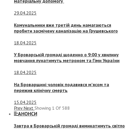
матеріальну допомогу
29.04.2025
Комунальники вже третій день намагаються
пробити засмічену каналізацію на Грушевського
18.04.2025
У Броварській громаді щоденно о 9:00 у хвилину
мовчання лунатимуть метроном та Гімн України
18.04.2025
На Броварщині чоловік подавився м’ясом та
пережив клінічну смерть
15.04.2025
Prev
Next
Showing
1
Of
588
АНОНСИ
Завтра в Броварській громаді вимикатимуть світло