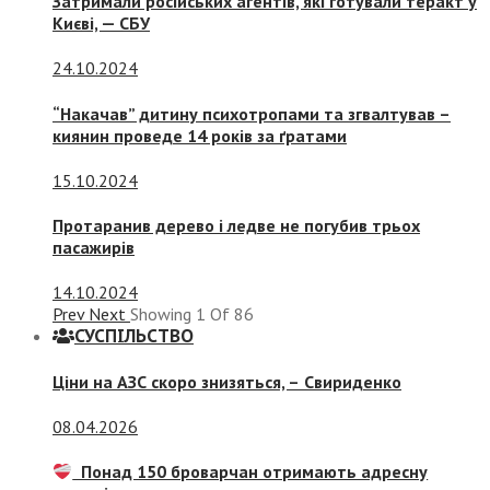
Затримали російських агентів, які готували теракт у
Києві, — СБУ
24.10.2024
“Накачав” дитину психотропами та згвалтував –
киянин проведе 14 років за ґратами
15.10.2024
Протаранив дерево і ледве не погубив трьох
пасажирів
14.10.2024
Prev
Next
Showing
1
Of
86
СУСПIЛЬСТВО
Ціни на АЗС скоро знизяться, –
Свириденко
08.04.2026
Понад 150 броварчан отримають адресну