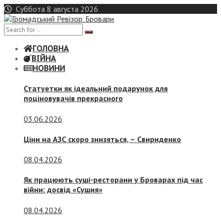
Skip
Суббота 8 августа 2026
to
content
ГОЛОВНА
ВІЙНА
НОВИНИ
Статуетки як ідеальний подарунок для
поціновувачів прекрасного
03.06.2026
Ціни на АЗС скоро знизяться, –
Свириденко
08.04.2026
Як працюють суші-ресторани у Броварах під час
війни: досвід «Сушия»
08.04.2026