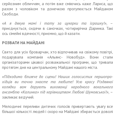
серйозним обличчям, а потім вже сміючись каже Лариса, що
разом з чоловіком та доне­чкою прогулюється Майданом
Свободи.
«А я дякую мамі і тату за цукерки та іграшку!»
, –
приєднується, сидячи в саночках, чотирирічна Даринка. Такі
ось сімейні вдяч­ності, приємно, що й казати.
РОЗВАГИ НА МАЙДАНІ
Свято для усіх броварчан, хто відпочивав на свіжому повітрі,
подарувала компанія «Альянс- Новобуд». Вони стали
організа­торами цікавої розважальної програми, що тривала
протягом дня на центральному Майдані нашого міста.
«Підходимо ближче до сцени! Наших голосистих першопро­
хідців ви точно знаєте та любите! Усю красу Різдвяної
колядки вам дарують вихованці народного вокального
ансамблю «Калинка» під керівництвом Любові Шумов­ської!»
, –
закликає ведучий.
Мелодичні переливи дитячих голосів привертають увагу все
більшої кількості людей і скоро на Майдані збирається доволі