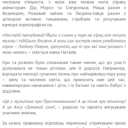
чисельна спільнота, з якою вже можна мати справу
аніматорам. Дід Мороз та Снігуронька, Маша разом з
Ведмедем, Рожевий зайчик та Людина-павук разом з
дітворою активно танцювали, стрибали та розучували
кумедні хореографічні па.
«Настрій пречудовий! Йшли з сином у парк на гірку, але почули
музику і підійшли ближче. А коли син зустрів свого улюбленого
героя – Людину-Павука, зрозуміло, що ні про які інші розваги і
мови немає»
, – сміється мама Наталія.
Ігри та розваги були сплановані таким чином, що до участі
долу­чалися не тільки дітлахи, але й дорослі. Наприклад,
відгадати мелодії сучасних пісень про найчарівнішу пору року
– зиму та численні свята, що приносить нам цей час,
наввипередки нама­галися і діти, і їх батьки та навіть бабусі з
дідусями.
«Це з мультика про Простоква­шино! А це пісня про ялиночку!
А це Алсу «Зимовий сон»
!, – радісно та завзято вигукували
учасники змагань.
За кожну правильну відповідь переможці отримували призи