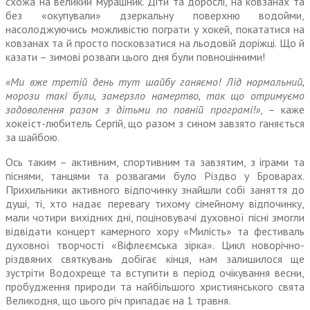
схожа на вели­кий мурашник. Діти та дорослі, на ковзанах та
без «окупували» дзеркальну поверхню водойми,
насолоджуючись можливістю пограти у хокей, покататися на
ковзанах та й просто посковза­тися на льодовій доріжці. Що й
казати – зимові розваги цього дня були повноцінними!
«Ми вже третій день тут шайбу ганяємо! Лід нормальний,
морози такі були, замерзло намертво, так що отримуємо
задоволення разом з дітьми по повній програмі!»
, – каже
хокеїст-любитель Сергій, що разом з сином завзято ганяється
за шайбою.
Ось таким – активним, спортив­ним та завзятим, з іграми та
піс­нями, танцями та розвагами було Різдво у Броварах.
Прихильники активного відпочинку знайшли собі заняття до
душі, ті, хто надає перевагу тихому сімейному від­починку,
мали чотири вихідних дні, поціновувачі духовної пісні змогли
відвідати концерт камер­ного хору «Милість» та фестиваль
духовної творчості «Віфлеємська зірка». Цикл новорічно-
різдвяних святкувань добігає кінця, нам залишилося ще
зустріти Водо­хреще та вступити в період очікування весни,
пробудження природи та найбільшого хрис­тиянського свята
Великодня, що цього річ припадає на 1 травня.