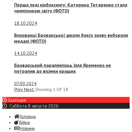
Перша леді кікбоксингу: Катерина Титаренко стала
чемпіонкою світу (ФОТО)
18.10.2024
Вихованці Броварської школи боксу знову вибороли
медалі (ФОТО)
14.10.2024
Броварський паралімпієць Ілля Яременко не
потрапив до вісімки кращих
07.09.2024
Prev
Next
Showing
1
Of
18
Сьогодні
Суббота 8 августа 2026
Головна
Війна
Новини