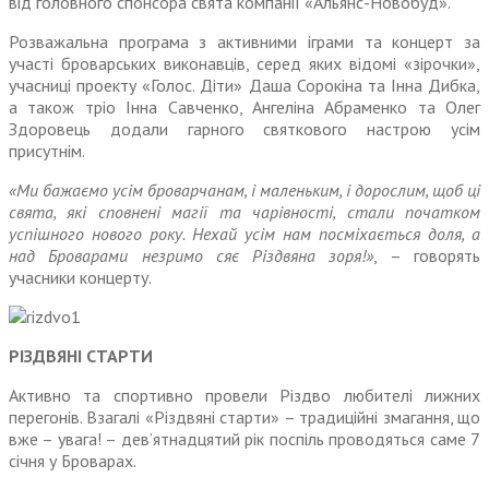
від головного спонсора свята компанії «Альянс-Новобуд».
Розважальна програма з актив­ними іграми та концерт за
участі броварських виконавців, серед яких відомі «зірочки»,
учасниці проекту «Голос. Діти» Даша Сорокіна та Інна Дибка,
а також тріо Інна Савченко, Ангеліна Абра­менко та Олег
Здоровець додали гарного святкового настрою усім
присутнім.
«Ми бажаємо усім броварча­нам, і маленьким, і дорослим, щоб ці
свята, які сповнені магії та чарівності, стали початком
успішного нового року. Нехай усім нам посміхається доля, а
над Броварами незримо сяє Різдвяна зоря!»
, – говорять
учасники концерту.
РІЗДВЯНІ СТАРТИ
Активно та спортивно про­вели Різдво любителі лижних
перегонів. Взагалі «Різдвяні старти» – традиційні змагання, що
вже – увага! – дев’ятнадцятий рік поспіль проводяться саме 7
січня у Броварах.