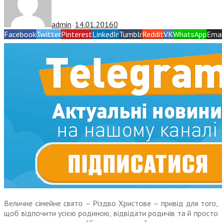
admin
14.01.2016
0
—
Facebook
Twitter
Pinterest
LinkedIn
Tumblr
Reddit
VK
WhatsApp
Emai
Величне сімейне свято – Різдво Христове – привід для того,
щоб відпочити усією родиною, відвідати родичів та й просто