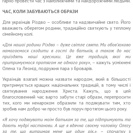
гарно провести час з найближчими та найдорожчими людьми.
ЧАС, КОЛИ ЗАБУВАЮТЬСЯ ОБРАЗИ
Для українців Різдво – особливе та надзвичайне свято. Його
вважають оберегом родини, традиційно святкують у теплому
сімейному колі.
«Для нашої родини Різдво – дуже світле свято. Ми обов’язково
нама­гаємося сходити в гості до батьків, а також до нас
приїздять наші хресники. Це вже традиція, якої ми
притримуємося протягом не одного року»
, – кажуть усміхнені
Олена та Леонід, подружня пара з Броварів.
Українців взагалі можна назвати народом, який в більшості
притри­мується кращих національних тра­дицій, в тому числі і
святкування народження Христа. Кажуть, що в цей
благословенний час варто забути старі образи, перепросити
тих, кого ми ненароком образили та подякувати тим, хто
зробив нам добро чи просто був поруч протягом цього року.
«Я хочу подякувати моїм батькам за те, що підтримують та
дають мудрі настанови. А ще я вдячна своєму чоловіку Олегу
за те, що витримав мене ще один рік.»
, – спочатку з