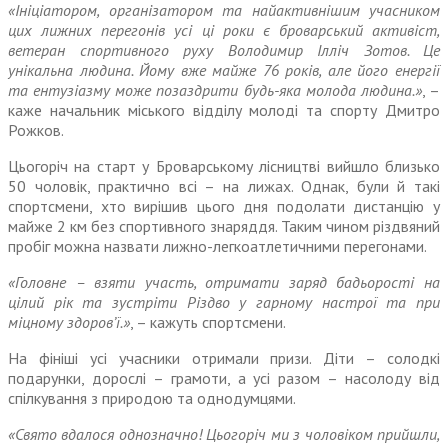
«Ініціатором, організатором та найактивнішим учасником
цих лижних перегонів усі ці роки є броварський активіст,
ветеран спортивного руху Володимир Ілліч Зотов. Це
унікальна людина. Йому вже майже 76 років, але його енергії
та ентузіазму може поза­здрити будь-яка молода людина.»
, –
каже начальник міського відділу молоді та спорту Дмитро
Рожков.
Цьогоріч на старт у Бровар­ському лісництві вийшло близько
50 чоловік, практично всі – на лижах. Однак, були й такі
спортс­мени, хто вирішив цього дня подолати дистанцію у
майже 2 км без спортивного знаряддя. Таким чином різдвяний
пробіг можна назвати лижно-легкоатлетичними перегонами.
«Головне – взяти участь, отри­мати заряд бадьорості на
цілий рік та зустріти Різдво у гарному настрої та при
міцному здоров’ї.»
, – кажуть спортсмени.
На фініші усі учасники отримали призи. Діти – солодкі
подарунки, дорослі – грамоти, а усі разом – насолоду від
спілкування з природою та однодумцями.
«Свято вдалося однозначно! Цьогоріч ми з чоловіком прийшли,