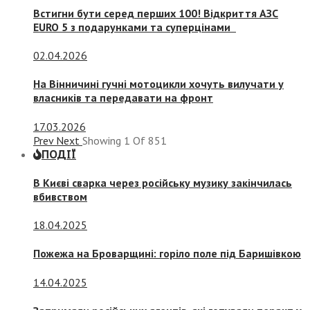
Встигни бути серед перших 100! Відкриття АЗС
EURO 5 з подарунками та суперцінами
02.04.2026
На Вінничині гучні мотоцикли хочуть вилучати у
власників та передавати на фронт
17.03.2026
Prev
Next
Showing
1
Of
851
ПОДІЇ
В Києві сварка через російську музику закінчилась
вбивством
18.04.2025
Пожежа на Броварщині: горіло поле під Баришівкою
14.04.2025