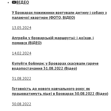
ВІДЕО
У Броварах пожежники врятували дитину і собаку з
палаючої квартири (ФОТО, ВІДЕО)
13.05.2024
Апгрейд у броварській маршрутці: і доїхав, і
помився (ВІДЕО)
14.02.2024
Купуйте бойлери: у Броварах скасували гаряче
водопостачання 31.08.2022 (Відео)
31.08.2022
Готовність до нового навчального року: як
працюватимуть ліцеї в Броварах 30.08.2022 (Відео)
30.08.2022