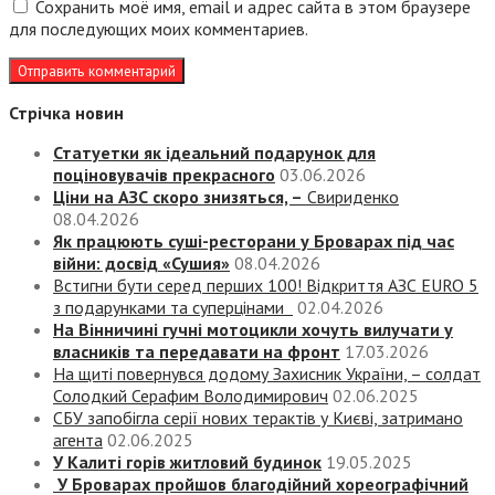
Сохранить моё имя, email и адрес сайта в этом браузере
для последующих моих комментариев.
Стрічка новин
Статуетки як ідеальний подарунок для
поціновувачів прекрасного
03.06.2026
Ціни на АЗС скоро знизяться, –
Свириденко
08.04.2026
Як працюють суші-ресторани у Броварах під час
війни: досвід «Сушия»
08.04.2026
Встигни бути серед перших 100! Відкриття АЗС EURO 5
з подарунками та суперцінами
02.04.2026
На Вінничині гучні мотоцикли хочуть вилучати у
власників та передавати на фронт
17.03.2026
На щиті повернувся додому Захисник України, – солдат
Солодкий Серафим Володимирович
02.06.2025
СБУ запобігла серії нових терактів у Києві, затримано
агента
02.06.2025
У Калиті горів житловий будинок
19.05.2025
У Броварах пройшов благодійний хореографічний