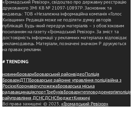
«Громадський Ревізор», свідоцтво про державну реєстрацію
друкованого ЗМІ КВ № 21097-10897Р. Засновник та
видавець: ТОВ «Незалежна інформаційна компанія «Голос
Київщини» Редакція може не поділяти думку авторів
публікацій. Будь-який передрук матеріалів – з обов’язковим
посиланням на газету «Громадський Ревізор». За зміст та
достовірність інформації у рекламних матеріалах відповідає
рекламодавець. Матеріали, позначені значком Р друкуються
на правах реклами.
# TRENDING
новини
Бровари
Броварський район
відео
Поліція
Бровари
ДТП
Броварське районне управління поліції
війна з
Росією
Коронавірус
пожежа
Броварська міська
рада
вакцинація
спорт
Требухів
Броваритепловодоенергія
поліція
райуправління ДСНС
ДСНС
бюджет
Княжичі
Всі права захищені: © 2023,
«Громадський Ревізор»