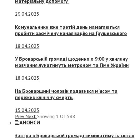
матеріальну допомогу
29.04.2025
Комунальники вже третій день намагаються
пробити засмічену каналізацію на Грушевського
18.04.2025
У Броварській громаді щоденно о 9:00 у хвилину
мовчання лунатимуть метроном та Гімн України
18.04.2025
На Броварщині чоловік подавився м’ясом та
пережив клінічну смерть
15.04.2025
Prev
Next
Showing
1
Of
588
АНОНСИ
Завтра в Броварській громаді вимикатимуть світло