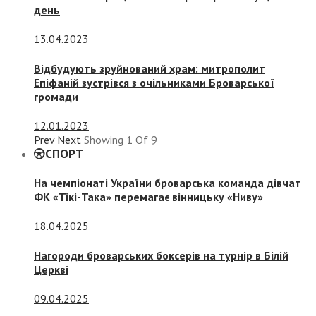
день
13.04.2023
Відбудують зруйнований храм: митрополит
Епіфаній зустрівся з очільниками Броварської
громади
12.01.2023
Prev
Next
Showing
1
Of
9
СПОРТ
На чемпіонаті України броварська команда дівчат
ФК «Тікі-Така» перемагає вінницьку «Ниву»
18.04.2025
Нагороди броварських боксерів на турнір в Білій
Церкві
09.04.2025