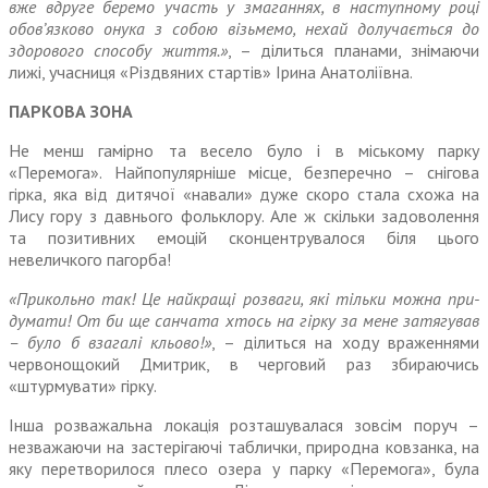
вже вдруге беремо участь у змаганнях, в наступному році
обов’язково онука з собою візьмемо, нехай долучається до
здорового способу життя.»
, – ділиться планами, знімаючи
лижі, учасниця «Різдвяних стартів» Ірина Анатоліївна.
ПАРКОВА ЗОНА
Не менш гамірно та весело було і в міському парку
«Перемога». Найпопулярніше місце, безпере­чно – снігова
гірка, яка від дитячої «навали» дуже скоро стала схожа на
Лису гору з давнього фольклору. Але ж скільки задо­волення
та позитивних емоцій сконцентрувалося біля цього
невеличкого пагорба!
«Прикольно так! Це найкращі розваги, які тільки можна при­
думати! От би ще санчата хтось на гірку за мене затягував
– було б взагалі кльово!»
, – ділиться на ходу враженнями
червонощокий Дми­трик, в черговий раз збираючись
«штурмувати» гірку.
Інша розважальна локація роз­ташувалася зовсім поруч –
незва­жаючи на застерігаючі таблички, природна ковзанка, на
яку пере­творилося плесо озера у парку «Перемога», була