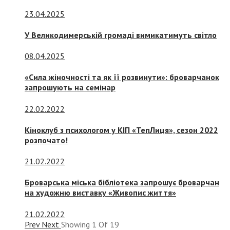
23.04.2025
У Великодимерській громаді вимикатимуть світло
08.04.2025
«Сила жіночності та як її розвинути»: броварчанок
запрошують на семінар
22.02.2022
Кіноклуб з психологом у КІП «ТепЛиця», сезон 2022
розпочато!
21.02.2022
Броварська міська бібліотека запрошує броварчан
на художню виставку «Живопис життя»
21.02.2022
Prev
Next
Showing
1
Of
19