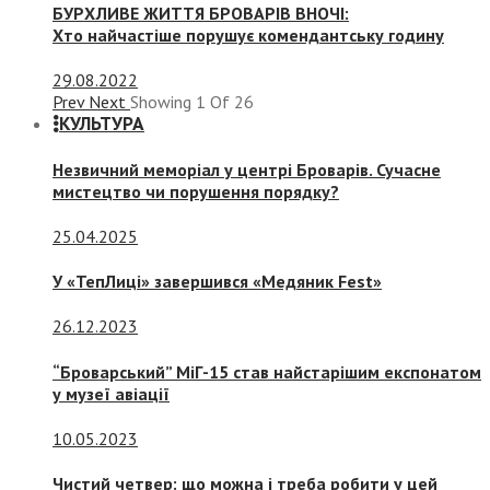
БУРХЛИВЕ ЖИТТЯ БРОВАРІВ ВНОЧІ:
Хто найчастіше порушує комендантську годину
29.08.2022
Prev
Next
Showing
1
Of
26
КУЛЬТУРА
Незвичний меморіал у центрі Броварів. Сучасне
мистецтво чи порушення порядку?
25.04.2025
У «ТепЛиці» завершився «Медяник Fest»
26.12.2023
“Броварський” МіГ-15 став найстарішим експонатом
у музеї авіації
10.05.2023
Чистий четвер: що можна і треба робити у цей