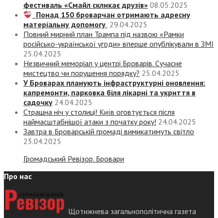
фестиваль «Смайл скликає друзів»
08.05.2025
Понад 150 броварчан отримають адресну
матеріальну допомогу
29.04.2025
Повний мирний план Трампа під назвою «‎Рамки
російсько-української угоди» вперше опублікували в ЗМІ
25.04.2025
Незвичний меморіал у центрі Броварів. Сучасне
мистецтво чи порушення порядку?
25.04.2025
У Броварах планують інфраструктурні оновлення:
капремонти, парковка біля лікарні та укриття в
садочку
24.04.2025
Страшна ніч у столиці! Київ оговтується після
наймасштабнішої атаки з початку року!
24.04.2025
Завтра в Броварській громаді вимикатимуть світло
23.04.2025
Громадський Ревізор. Бровари
Про нас
Щотижнева загальнополітична газета