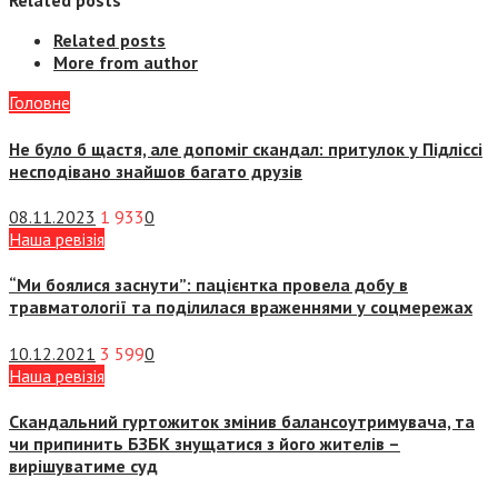
Related posts
Related posts
More from author
Головне
Не було б щастя, але допоміг скандал: притулок у Підліссі
несподівано знайшов багато друзів
08.11.2023
1 933
0
Наша ревізія
“Ми боялися заснути”: пацієнтка провела добу в
травматології та поділилася враженнями у соцмережах
10.12.2021
3 599
0
Наша ревізія
Скандальний гуртожиток змінив балансоутримувача, та
чи припинить БЗБК знущатися з його жителів –
вирішуватиме суд