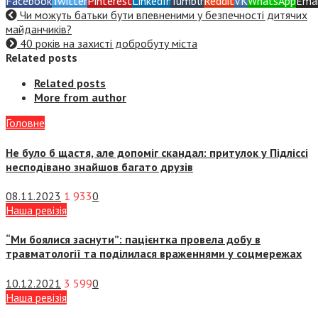
Facebook
Twitter
Pinterest
LinkedIn
Tumblr
Reddit
VK
WhatsApp
Emai
Чи можуть батьки бути впевненими у безпечності дитячих
майданчиків?
40 років на захисті добробуту міста
Related posts
Related posts
More from author
Головне
Не було б щастя, але допоміг скандал: притулок у Підліссі
несподівано знайшов багато друзів
08.11.2023
1 933
0
Наша ревізія
“Ми боялися заснути”: пацієнтка провела добу в
травматології та поділилася враженнями у соцмережах
10.12.2021
3 599
0
Наша ревізія