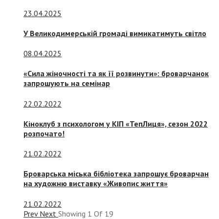
23.04.2025
У Великодимерській громаді вимикатимуть світло
08.04.2025
«Сила жіночності та як її розвинути»: броварчанок
запрошують на семінар
22.02.2022
Кіноклуб з психологом у КІП «ТепЛиця», сезон 2022
розпочато!
21.02.2022
Броварська міська бібліотека запрошує броварчан
на художню виставку «Живопис життя»
21.02.2022
Prev
Next
Showing
1
Of
19