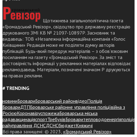
Щотижнева загальнополітична газета
«Громадський Ревізор», свідоцтво про державну реєстрацію
друкованого ЗМІ КВ № 21097-10897Р. Засновник та
видавець: ТОВ «Незалежна інформаційна компанія «Голос
Київщини» Редакція може не поділяти думку авторів
публікацій. Будь-який передрук матеріалів – з обов’язковим
посиланням на газету «Громадський Ревізор». За зміст та
достовірність інформації у рекламних матеріалах відповідає
рекламодавець. Матеріали, позначені значком Р друкуються
на правах реклами.
# TRENDING
новини
Бровари
Броварський район
відео
Поліція
Бровари
ДТП
Броварське районне управління поліції
війна з
Росією
Коронавірус
пожежа
Броварська міська
рада
вакцинація
спорт
Требухів
Броваритепловодоенергія
поліція
райуправління ДСНС
ДСНС
бюджет
Княжичі
Всі права захищені: © 2023,
«Громадський Ревізор»