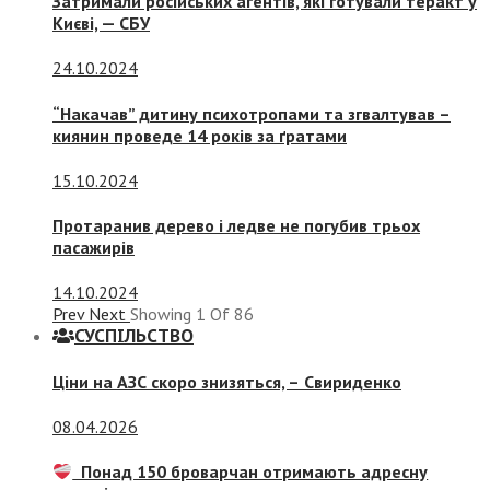
Затримали російських агентів, які готували теракт у
Києві, — СБУ
24.10.2024
“Накачав” дитину психотропами та згвалтував –
киянин проведе 14 років за ґратами
15.10.2024
Протаранив дерево і ледве не погубив трьох
пасажирів
14.10.2024
Prev
Next
Showing
1
Of
86
СУСПIЛЬСТВО
Ціни на АЗС скоро знизяться, –
Свириденко
08.04.2026
Понад 150 броварчан отримають адресну