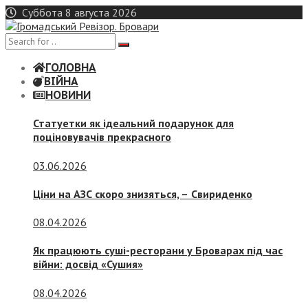
Skip
Суббота 8 августа 2026
to
content
ГОЛОВНА
ВІЙНА
НОВИНИ
Статуетки як ідеальний подарунок для
поціновувачів прекрасного
03.06.2026
Ціни на АЗС скоро знизяться, –
Свириденко
08.04.2026
Як працюють суші-ресторани у Броварах під час
війни: досвід «Сушия»
08.04.2026