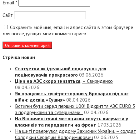
Email
*
Сайт
Сохранить моё имя, email и адрес сайта в этом браузере
для последующих моих комментариев.
Стрічка новин
Статуетки як ідеальний подарунок для
поціновувачів прекрасного
03.06.2026
Ціни на АЗС скоро знизяться, –
Свириденко
08.04.2026
Як працюють суші-ресторани у Броварах під час
війни: досвід «Сушия»
08.04.2026
Встигни бути серед перших 100! Відкриття АЗС EURO 5
з подарунками та суперцінами
02.04.2026
На Вінничині гучні мотоцикли хочуть вилучати у
власників та передавати на фронт
17.03.2026
На щиті повернувся додому Захисник України, – солдат
Солодкий Серафим Володимирович
02.06.2025