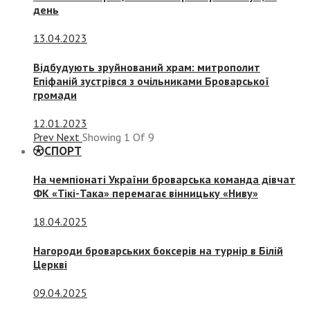
день
13.04.2023
Відбудують зруйнований храм: митрополит
Епіфаній зустрівся з очільниками Броварської
громади
12.01.2023
Prev
Next
Showing
1
Of
9
СПОРТ
На чемпіонаті України броварська команда дівчат
ФК «Тікі-Така» перемагає вінницьку «Ниву»
18.04.2025
Нагороди броварських боксерів на турнір в Білій
Церкві
09.04.2025