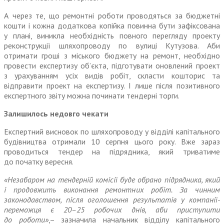
А через те, що ремонтні роботи проводяться за бюджетні
кошти і кожна додаткова копійка повинна бути зафіксована
у плані, виникла необхідність повного перегляду проекту
реконструкції шляхопроводу по вулиці Кутузова. Аби
отримати гроші з міського бюджету на ремонт, необхідно
провести експертизу об’єкта, підготувати оновлений проект
з урахуванням усіх видів робіт, скласти кошторис та
відправити проект на експертизу. І лише після позитивного
експертного звіту можна починати тендерні торги.
Залишилось недовго чекати
Експертний висновок по шляхопроводу у відділі капітального
будівництва отримали 10 серпня цього року. Вже зараз
проводиться тендер на підрядника, який триватиме
до початку вересня.
«Незабаром на тендерній комісії буде обрано підрядника, який
і продовжить виконання ремонтних робіт. За чинним
законодавством, після оголошення результатів у компанії-
переможця є 20–25 робочих днів, аби приступити
до роботи»
,– зазначила начальник відділу капітального