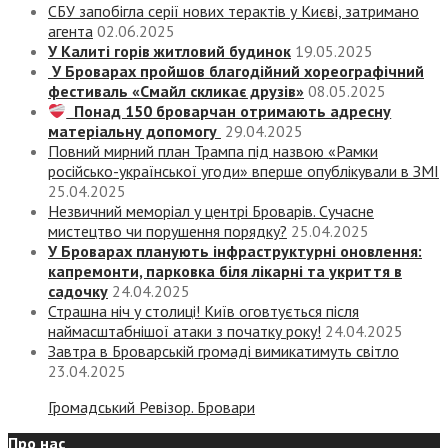
СБУ запобігла серії нових терактів у Києві, затримано
агента
02.06.2025
У Калиті горів житловий будинок
19.05.2025
У Броварах пройшов благодійний хореографічний
фестиваль «Смайл скликає друзів»
08.05.2025
Понад 150 броварчан отримають адресну
матеріальну допомогу
29.04.2025
Повний мирний план Трампа під назвою «‎Рамки
російсько-української угоди» вперше опублікували в ЗМІ
25.04.2025
Незвичний меморіал у центрі Броварів. Сучасне
мистецтво чи порушення порядку?
25.04.2025
У Броварах планують інфраструктурні оновлення:
капремонти, парковка біля лікарні та укриття в
садочку
24.04.2025
Страшна ніч у столиці! Київ оговтується після
наймасштабнішої атаки з початку року!
24.04.2025
Завтра в Броварській громаді вимикатимуть світло
23.04.2025
Громадський Ревізор. Бровари
Про нас