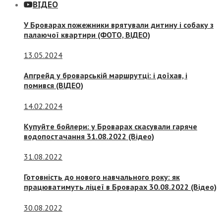
ВІДЕО
У Броварах пожежники врятували дитину і собаку з
палаючої квартири (ФОТО, ВІДЕО)
13.05.2024
Апгрейд у броварській маршрутці: і доїхав, і
помився (ВІДЕО)
14.02.2024
Купуйте бойлери: у Броварах скасували гаряче
водопостачання 31.08.2022 (Відео)
31.08.2022
Готовність до нового навчального року: як
працюватимуть ліцеї в Броварах 30.08.2022 (Відео)
30.08.2022