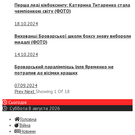
Перша леді кікбоксингу: Катерина Титаренко стала
чемпіонкою світу (ФОТО)
18.10.2024
Вихованці Броварської школи боксу знову вибороли
медалі (ФОТО)
14.10.2024
Броварський паралімпієць Ілля Яременко не
потрапив до вісімки кращих
07.09.2024
Prev
Next
Showing
1
Of
18
Сьогодні
Суббота 8 августа 2026
Головна
Війна
Новини