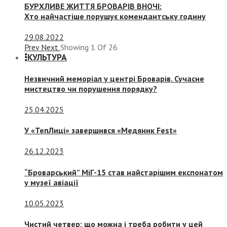
БУРХЛИВЕ ЖИТТЯ БРОВАРІВ ВНОЧІ:
Хто найчастіше порушує комендантську годину
29.08.2022
Prev
Next
Showing
1
Of
26
КУЛЬТУРА
Незвичний меморіал у центрі Броварів. Сучасне
мистецтво чи порушення порядку?
25.04.2025
У «ТепЛиці» завершився «Медяник Fest»
26.12.2023
“Броварський” МіГ-15 став найстарішим експонатом
у музеї авіації
10.05.2023
Чистий четвер: що можна і треба робити у цей