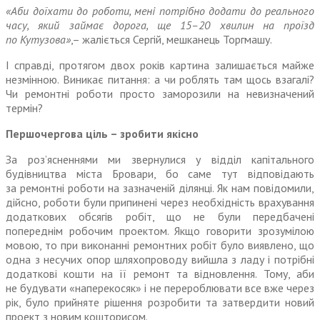
«Аби доїхати до роботи, мені потрібно додати до реального
часу, який займає дорога, ще 15–20 хвилин на проїзд
по Кутузова»
,– жаліється Сергій, мешканець Торгмашу.
І справді, протягом двох років картина залишається майже
незмінною. Виникає питання: а чи роблять там щось взагалі?
Чи ремонтні роботи просто заморозили на невизначений
термін?
Першочергова ціль – зробити якісно
За роз’ясненнями ми звернулися у відділ капітального
будівництва міста Бровари, бо саме тут відповідають
за ремонтні роботи на зазначеній ділянці. Як нам повідомили,
дійсно, роботи були припинені через необхідність врахування
додаткових обсягів робіт, що не були передбачені
попереднім робочим проектом. Якщо говорити зрозумілою
мовою, то при виконанні ремонтних робіт було виявлено, що
одна з несучих опор шляхопроводу вийшла з ладу і потрібні
додаткові кошти на її ремонт та відновлення. Тому, аби
не будувати «наперекосяк» і не перероблювати все вже через
рік, було прийняте рішення розробити та затвердити новий
проект з новим кошторисом.