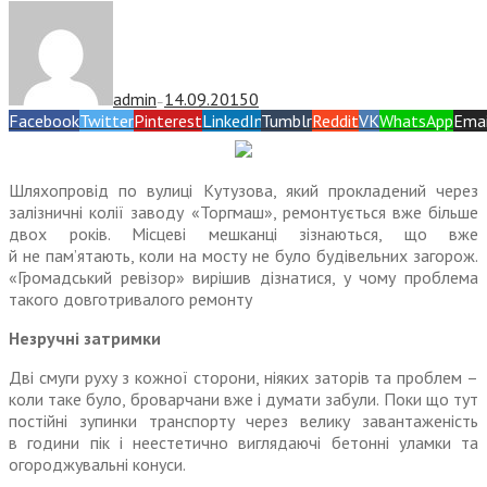
admin
14.09.2015
0
—
Facebook
Twitter
Pinterest
LinkedIn
Tumblr
Reddit
VK
WhatsApp
Emai
Шляхопровід по вулиці Кутузова, який прокладений через
залізничні колії заводу «Торгмаш», ремонтується вже більше
двох років. Місцеві мешканці зізнаються, що вже
й не пам’ятають, коли на мосту не було будівельних загорож.
«Громадський ревізор» вирішив дізнатися, у чому проблема
такого довготривалого ремонту
Незручні затримки
Дві смуги руху з кожної сторони, ніяких заторів та проблем –
коли таке було, броварчани вже і думати забули. Поки що тут
постійні зупинки транспорту через велику завантаженість
в години пік і неестетично виглядаючі бетонні уламки та
огороджувальні конуси.