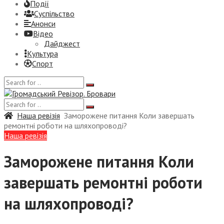
Події
Суспiльство
Анонси
Відео
Дайджест
Культура
Спорт
Наша ревізія
Заморожене питання Коли завершать
ремонтні роботи на шляхопроводі?
Наша ревізія
Заморожене питання Коли
завершать ремонтні роботи
на шляхопроводі?