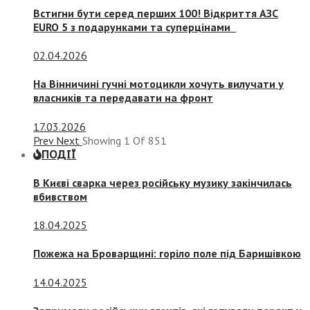
Встигни бути серед перших 100! Відкриття АЗС
EURO 5 з подарунками та суперцінами
02.04.2026
На Вінничині гучні мотоцикли хочуть вилучати у
власників та передавати на фронт
17.03.2026
Prev
Next
Showing
1
Of
851
ПОДІЇ
В Києві сварка через російську музику закінчилась
вбивством
18.04.2025
Пожежа на Броварщині: горіло поле під Баришівкою
14.04.2025