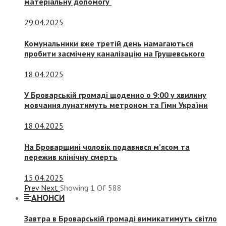
матеріальну допомогу
29.04.2025
Комунальники вже третій день намагаються
пробити засмічену каналізацію на Грушевського
18.04.2025
У Броварській громаді щоденно о 9:00 у хвилину
мовчання лунатимуть метроном та Гімн України
18.04.2025
На Броварщині чоловік подавився м’ясом та
пережив клінічну смерть
15.04.2025
Prev
Next
Showing
1
Of
588
АНОНСИ
Завтра в Броварській громаді вимикатимуть світло