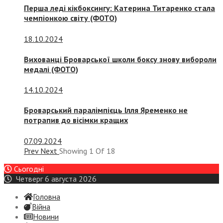
Перша леді кікбоксингу: Катерина Титаренко стала
чемпіонкою світу (ФОТО)
18.10.2024
Вихованці Броварської школи боксу знову вибороли
медалі (ФОТО)
14.10.2024
Броварський паралімпієць Ілля Яременко не
потрапив до вісімки кращих
07.09.2024
Prev
Next
Showing
1
Of
18
Сьогодні
Четверг 6 августа 2026
Головна
Війна
Новини