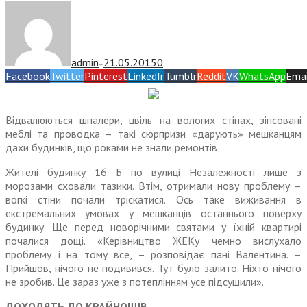
admin
21.05.2015
0
—
Facebook
Twitter
Pinterest
LinkedIn
Tumblr
Reddit
VK
WhatsApp
Emai
Відвалюються шпалери, цвіль на вологих стінах, зіпсовані
меблі та проводка – такі сюрпризи «дарують» мешканцям
дахи будинків, що роками не знали ремонтів
Жителі будинку 16 Б по вулиці Незалежності лише з
морозами сховали тазики. Втім, отримали нову проблему –
вогкі стіни почали тріскатися. Ось таке виживання в
екстремальних умовах у мешканців останнього поверху
будинку. Ще перед ново­річними святами у їхній квартирі
почалися дощі. «Керівництво ЖЕКу чемно вислухало
проблему і на тому все, – розповідає пані Валентина. –
Прийшов, нічого не подивився. Тут було залито. Ніхто нічого
не зробив. Це зараз уже з потеплінням усе підсушили».
ДОХОДЯТЬ ДО КРАЙНОЩІВ