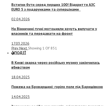
Встигни бути серед перших 100! Відкриття АЗС
EURO 5 з подарунками та суперцінами
02.04.2026
На Вінничині гучні мотоцикли хочуть вилучати у
власників та передавати на фронт
17.03.2026
Prev
Next
Showing
1
Of
851
ПОДІЇ
В Києві сварка через російську музику закінчилась
вбивством
18.04.2025
Пожежа на Броварщині: горіло поле під Баришівкою
14.04.2025