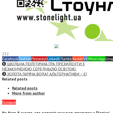
252
Facebook
Twitter
Pinterest
LinkedIn
Tumblr
Reddit
VK
WhatsApp
Emai
ШКІЛЬНА ПОЛІТИЧНА ГРА ПРЕЗИДЕНТИ З
НЕЗАКІНЧЕНОЮ СЕРЕДНЬОЮ ОСВІТОЮ.
ЗОЛОТА ГАРЯЧА ВОДА? АЛЬТЕРНАТИВИ – Є!
Related posts
Related posts
More from author
Головне
Не було б щастя, але допоміг скандал: притулок у Підліссі