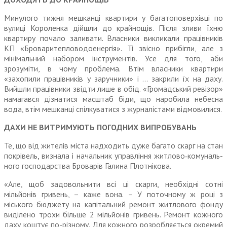
Минулого тижня мешканці квар­тири у багатоповерхівці по
вулиці Короленка дійшли до крайнощів. Після зливи їхню
квартиру почало заливати. Власники викликали працівників
КП «Броварите­пловодоенергія». Ті звісно при­бігли, але з
мінімальний набором інструментів. Усе для того, аби
зрозуміти, в чому проблема. Втім власники квартири
«захопили працівників у заручники» і … закрили їх на даху.
Вийшли працівники звідти лише в обід. «Громадський ревізор»
намагався дізнатися масштаб біди, що наро­била небесна
вода, втім мешканці спілкуватися з журналістами відмовилися.
ДАХИ НЕ ВИТРИМУЮТЬ ПОГОДНИХ ВИПРОБУВАНЬ
Те, що від жителів міста над­ходить дуже багато скарг на стан
покрівель, визнала і начальник управління житлово‑комуналь­
ного господарства Броварів Галина Плотнікова.
«Але, щоб задовольнити всі ці скарги, необхідні сотні
мільйонів гривень, – каже вона. – У поточ­ному ж році з
міського бюджету на капітальний ремонт жит­лового фонду
виділено трохи більше 2 мільйонів гривень. Ремонт кожного
даху коштує по-різному. Для кожного розробля­ється окремий