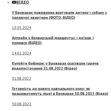
ВІДЕО
У Броварах пожежники врятували дитину і собаку з
палаючої квартири (ФОТО, ВІДЕО)
13.05.2024
Апгрейд у броварській маршрутці: і доїхав, і
помився (ВІДЕО)
14.02.2024
Купуйте бойлери: у Броварах скасували гаряче
водопостачання 31.08.2022 (Відео)
31.08.2022
Готовність до нового навчального року: як
працюватимуть ліцеї в Броварах 30.08.2022 (Відео)
30.08.2022