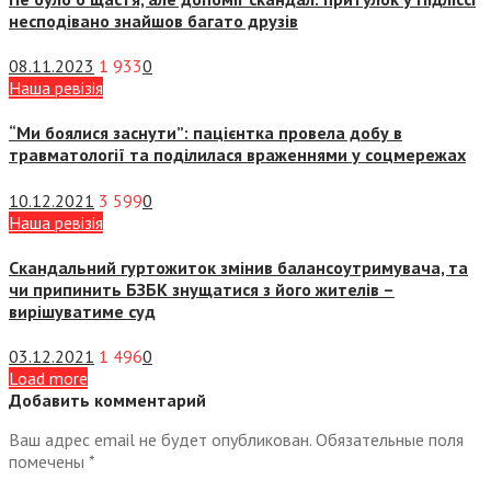
несподівано знайшов багато друзів
08.11.2023
1 933
0
Наша ревізія
“Ми боялися заснути”: пацієнтка провела добу в
травматології та поділилася враженнями у соцмережах
10.12.2021
3 599
0
Наша ревізія
Скандальний гуртожиток змінив балансоутримувача, та
чи припинить БЗБК знущатися з його жителів –
вирішуватиме суд
03.12.2021
1 496
0
Load more
Добавить комментарий
Ваш адрес email не будет опубликован.
Обязательные поля
помечены
*