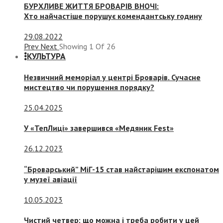
БУРХЛИВЕ ЖИТТЯ БРОВАРІВ ВНОЧІ:
Хто найчастіше порушує комендантську годину
29.08.2022
Prev
Next
Showing
1
Of
26
КУЛЬТУРА
Незвичний меморіал у центрі Броварів. Сучасне
мистецтво чи порушення порядку?
25.04.2025
У «ТепЛиці» завершився «Медяник Fest»
26.12.2023
“Броварський” МіГ-15 став найстарішим експонатом
у музеї авіації
10.05.2023
Чистий четвер: що можна і треба робити у цей