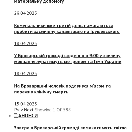
матеріальну допомогу
29.04.2025
Комунальники вже третій день намагаються
пробити засмічену каналізацію на Грушевського
18.04.2025
У Броварській громаді щоденно о 9:00 у хвилину
мовчання лунатимуть метроном та Гімн України
18.04.2025
На Броварщині чоловік подавився м’ясом та
пережив клінічну смерть
15.04.2025
Prev
Next
Showing
1
Of
588
АНОНСИ
Завтра в Броварській громаді вимикатимуть світло