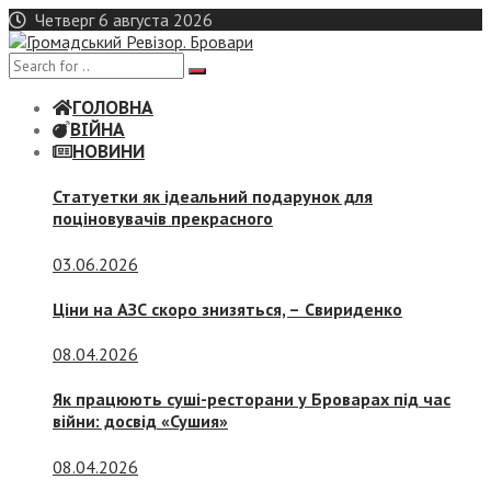
Skip
Четверг 6 августа 2026
to
content
ГОЛОВНА
ВІЙНА
НОВИНИ
Статуетки як ідеальний подарунок для
поціновувачів прекрасного
03.06.2026
Ціни на АЗС скоро знизяться, –
Свириденко
08.04.2026
Як працюють суші-ресторани у Броварах під час
війни: досвід «Сушия»
08.04.2026