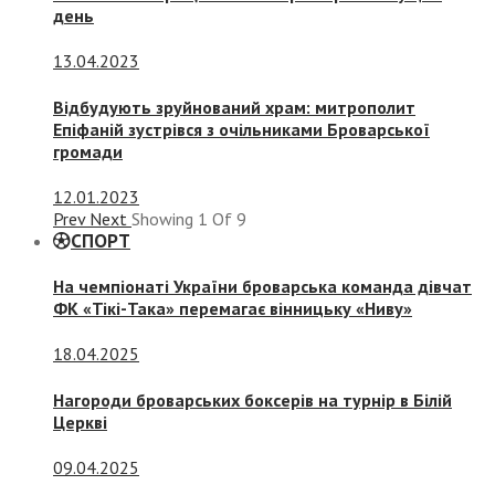
день
13.04.2023
Відбудують зруйнований храм: митрополит
Епіфаній зустрівся з очільниками Броварської
громади
12.01.2023
Prev
Next
Showing
1
Of
9
СПОРТ
На чемпіонаті України броварська команда дівчат
ФК «Тікі-Така» перемагає вінницьку «Ниву»
18.04.2025
Нагороди броварських боксерів на турнір в Білій
Церкві
09.04.2025