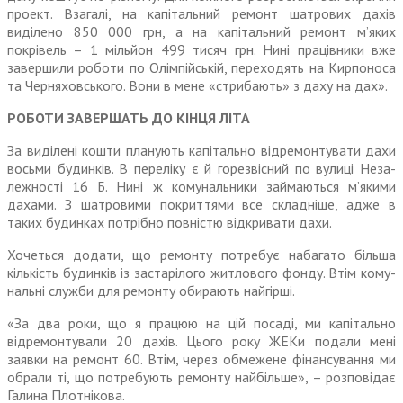
проект. Взагалі, на капітальний ремонт шатро­вих дахів
виділено 850 000 грн, а на капітальний ремонт м’яких
покрівель – 1 мільйон 499 тисяч грн. Нині працівники вже
завер­шили роботи по Олімпійській, переходять на Кирпоноса
та Черняховського. Вони в мене «стрибають» з даху на дах».
РОБОТИ ЗАВЕРШАТЬ ДО КІНЦЯ ЛІТА
За виділені кошти планують капітально відремонтувати дахи
восьми будинків. В переліку є й горезвісний по вулиці Неза­
лежності 16 Б. Нині ж комуналь­ники займаються м’якими
дахами. З шатровими покриттями все складніше, адже в
таких будинках потрібно повністю відкривати дахи.
Хочеться додати, що ремонту потребує набагато більша
кількість будинків із застарілого житлового фонду. Втім кому­
нальні служби для ремонту обирають найгірші.
«За два роки, що я працюю на цій посаді, ми капітально
відремонтували 20 дахів. Цього року ЖЕКи подали мені
заявки на ремонт 60. Втім, через обме­жене фінансування ми
обрали ті, що потребують ремонту найбільше», – розповідає
Галина Плотнікова.