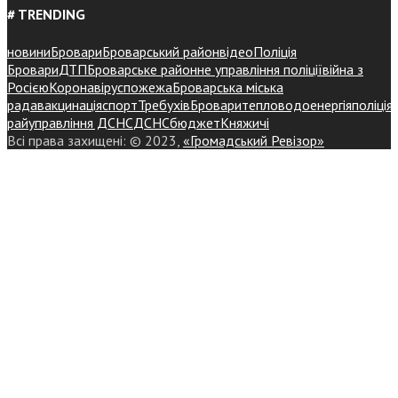
# TRENDING
новини
Бровари
Броварський район
відео
Поліція
Бровари
ДТП
Броварське районне управління поліції
війна з
Росією
Коронавірус
пожежа
Броварська міська
рада
вакцинація
спорт
Требухів
Броваритепловодоенергія
поліція
райуправління ДСНС
ДСНС
бюджет
Княжичі
Всі права захищені: © 2023,
«Громадський Ревізор»