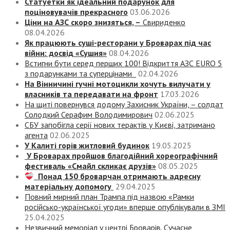
Статуетки як ідеальний подарунок для
поціновувачів прекрасного
03.06.2026
Ціни на АЗС скоро знизяться, –
Свириденко
08.04.2026
Як працюють суші-ресторани у Броварах під час
війни: досвід «Сушия»
08.04.2026
Встигни бути серед перших 100! Відкриття АЗС EURO 5
з подарунками та суперцінами
02.04.2026
На Вінничині гучні мотоцикли хочуть вилучати у
власників та передавати на фронт
17.03.2026
На щиті повернувся додому Захисник України, – солдат
Солодкий Серафим Володимирович
02.06.2025
СБУ запобігла серії нових терактів у Києві, затримано
агента
02.06.2025
У Калиті горів житловий будинок
19.05.2025
У Броварах пройшов благодійний хореографічний
фестиваль «Смайл скликає друзів»
08.05.2025
Понад 150 броварчан отримають адресну
матеріальну допомогу
29.04.2025
Повний мирний план Трампа під назвою «‎Рамки
російсько-української угоди» вперше опублікували в ЗМІ
25.04.2025
Незвичний меморіал у центрі Броварів. Сучасне