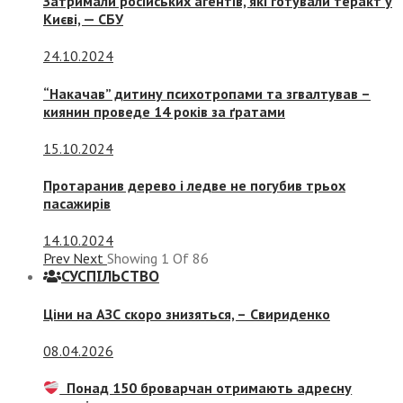
Затримали російських агентів, які готували теракт у
Києві, — СБУ
24.10.2024
“Накачав” дитину психотропами та згвалтував –
киянин проведе 14 років за ґратами
15.10.2024
Протаранив дерево і ледве не погубив трьох
пасажирів
14.10.2024
Prev
Next
Showing
1
Of
86
СУСПIЛЬСТВО
Ціни на АЗС скоро знизяться, –
Свириденко
08.04.2026
Понад 150 броварчан отримають адресну