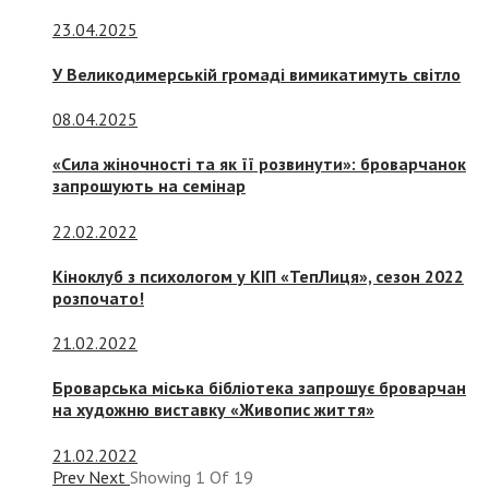
23.04.2025
У Великодимерській громаді вимикатимуть світло
08.04.2025
«Сила жіночності та як її розвинути»: броварчанок
запрошують на семінар
22.02.2022
Кіноклуб з психологом у КІП «ТепЛиця», сезон 2022
розпочато!
21.02.2022
Броварська міська бібліотека запрошує броварчан
на художню виставку «Живопис життя»
21.02.2022
Prev
Next
Showing
1
Of
19