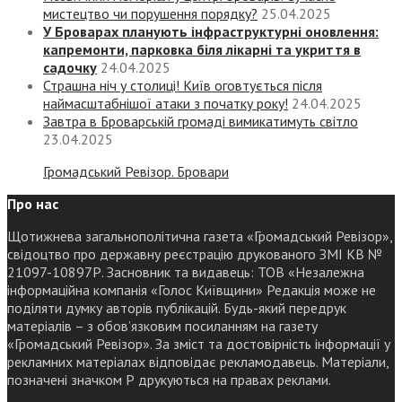
мистецтво чи порушення порядку?
25.04.2025
У Броварах планують інфраструктурні оновлення:
капремонти, парковка біля лікарні та укриття в
садочку
24.04.2025
Страшна ніч у столиці! Київ оговтується після
наймасштабнішої атаки з початку року!
24.04.2025
Завтра в Броварській громаді вимикатимуть світло
23.04.2025
Громадський Ревізор. Бровари
Про нас
Щотижнева загальнополітична газета «Громадський Ревізор»,
свідоцтво про державну реєстрацію друкованого ЗМІ КВ №
21097-10897Р. Засновник та видавець: ТОВ «Незалежна
інформаційна компанія «Голос Київщини» Редакція може не
поділяти думку авторів публікацій. Будь-який передрук
матеріалів – з обов’язковим посиланням на газету
«Громадський Ревізор». За зміст та достовірність інформації у
рекламних матеріалах відповідає рекламодавець. Матеріали,
позначені значком Р друкуються на правах реклами.