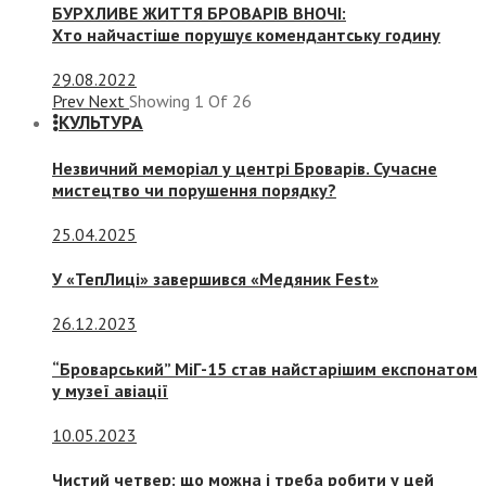
БУРХЛИВЕ ЖИТТЯ БРОВАРІВ ВНОЧІ:
Хто найчастіше порушує комендантську годину
29.08.2022
Prev
Next
Showing
1
Of
26
КУЛЬТУРА
Незвичний меморіал у центрі Броварів. Сучасне
мистецтво чи порушення порядку?
25.04.2025
У «ТепЛиці» завершився «Медяник Fest»
26.12.2023
“Броварський” МіГ-15 став найстарішим експонатом
у музеї авіації
10.05.2023
Чистий четвер: що можна і треба робити у цей