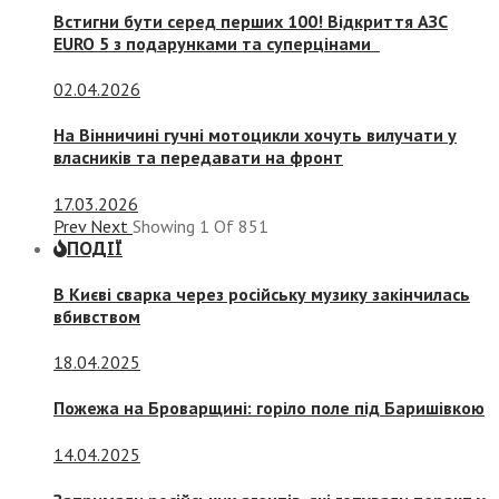
Встигни бути серед перших 100! Відкриття АЗС
EURO 5 з подарунками та суперцінами
02.04.2026
На Вінничині гучні мотоцикли хочуть вилучати у
власників та передавати на фронт
17.03.2026
Prev
Next
Showing
1
Of
851
ПОДІЇ
В Києві сварка через російську музику закінчилась
вбивством
18.04.2025
Пожежа на Броварщині: горіло поле під Баришівкою
14.04.2025