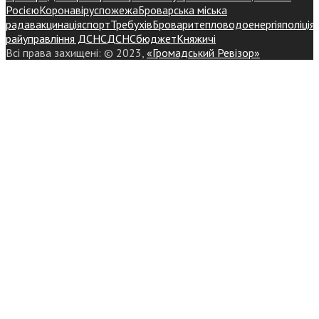
Росією
Коронавірус
пожежа
Броварська міська
рада
вакцинація
спорт
Требухів
Броваритепловодоенергія
поліція
райуправління ДСНС
ДСНС
бюджет
Княжичі
Всі права захищені: © 2023,
«Громадський Ревізор»