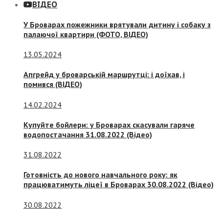
ВІДЕО
У Броварах пожежники врятували дитину і собаку з
палаючої квартири (ФОТО, ВІДЕО)
13.05.2024
Апгрейд у броварській маршрутці: і доїхав, і
помився (ВІДЕО)
14.02.2024
Купуйте бойлери: у Броварах скасували гаряче
водопостачання 31.08.2022 (Відео)
31.08.2022
Готовність до нового навчального року: як
працюватимуть ліцеї в Броварах 30.08.2022 (Відео)
30.08.2022