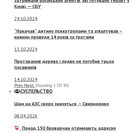
Затримали російських агентів, які готували теракт у
Києві, — СБУ
24.10.2024
“Накачав” дитину психотропами та згвалтував –
киянин проведе 14 років за ґратами
15.10.2024
Протаранив дерево і ледве не погубив трьох
пасажирів
14.10.2024
Prev
Next
Showing
1
Of
86
СУСПIЛЬСТВО
Ціни на АЗС скоро знизяться, –
Свириденко
08.04.2026
Понад 150 броварчан отримають адресну