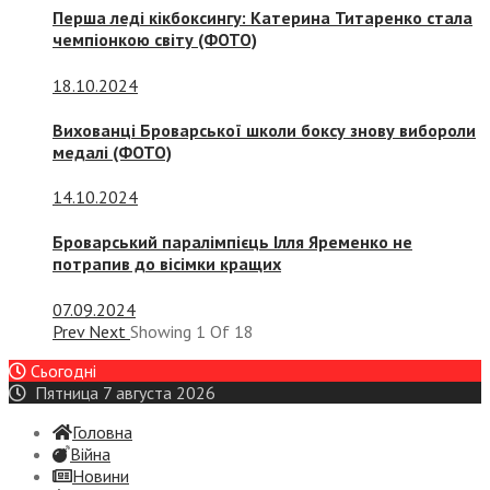
Перша леді кікбоксингу: Катерина Титаренко стала
чемпіонкою світу (ФОТО)
18.10.2024
Вихованці Броварської школи боксу знову вибороли
медалі (ФОТО)
14.10.2024
Броварський паралімпієць Ілля Яременко не
потрапив до вісімки кращих
07.09.2024
Prev
Next
Showing
1
Of
18
Сьогодні
Пятница 7 августа 2026
Головна
Війна
Новини