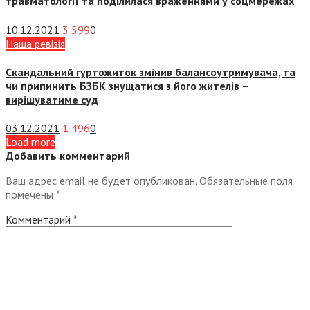
травматології та поділилася враженнями у соцмережах
10.12.2021
3 599
0
Наша ревізія
Скандальний гуртожиток змінив балансоутримувача, та
чи припинить БЗБК знущатися з його жителів –
вирішуватиме суд
03.12.2021
1 496
0
Load more
Добавить комментарий
Ваш адрес email не будет опубликован.
Обязательные поля
помечены
*
Комментарий
*