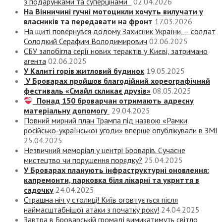
з подарунками та суперцінами
02.04.2026
На Вінничині гучні мотоцикли хочуть вилучати у
власників та передавати на фронт
17.03.2026
На щиті повернувся додому Захисник України, – солдат
Солодкий Серафим Володимирович
02.06.2025
СБУ запобігла серії нових терактів у Києві, затримано
агента
02.06.2025
У Калиті горів житловий будинок
19.05.2025
У Броварах пройшов благодійний хореографічний
фестиваль «Смайл скликає друзів»
08.05.2025
Понад 150 броварчан отримають адресну
матеріальну допомогу
29.04.2025
Повний мирний план Трампа під назвою «‎Рамки
російсько-української угоди» вперше опублікували в ЗМІ
25.04.2025
Незвичний меморіал у центрі Броварів. Сучасне
мистецтво чи порушення порядку?
25.04.2025
У Броварах планують інфраструктурні оновлення:
капремонти, парковка біля лікарні та укриття в
садочку
24.04.2025
Страшна ніч у столиці! Київ оговтується після
наймасштабнішої атаки з початку року!
24.04.2025
Завтра в Броварській громаді вимикатимуть світло