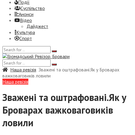
Події
Суспiльство
Анонси
Відео
Дайджест
Культура
Спорт
Наша ревізія
Зважені та оштрафовані.Як у Броварах
важковаговиків ловили
Наша ревізія
Зважені та оштрафовані.Як у
Броварах важковаговиків
ловили