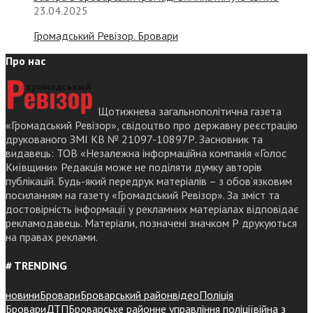
23.04.2025
Громадський Ревізор. Бровари
Про нас
Щотижнева загальнополітична газета
«Громадський Ревізор», свідоцтво про державну реєстрацію
друкованого ЗМІ КВ № 21097-10897Р. Засновник та
видавець: ТОВ «Незалежна інформаційна компанія «Голос
Київщини» Редакція може не поділяти думку авторів
публікацій. Будь-який передрук матеріалів – з обов’язковим
посиланням на газету «Громадський Ревізор». За зміст та
достовірність інформації у рекламних матеріалах відповідає
рекламодавець. Матеріали, позначені значком Р друкуються
на правах реклами.
# TRENDING
новини
Бровари
Броварський район
відео
Поліція
Бровари
ДТП
Броварське районне управління поліції
війна з