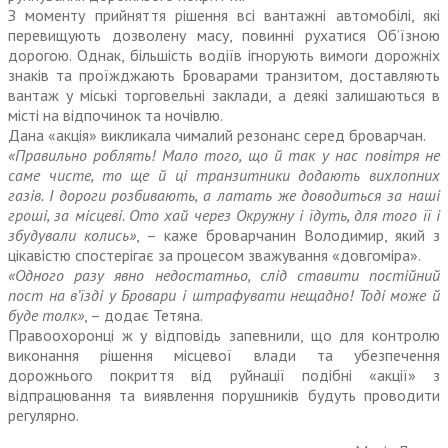
З моменту прийняття рішення всі вантажні автомобілі, які
перевищують дозволену масу, повинні рухатися Об’їзною
дорогою. Однак, більшість водіїв ігнорують вимоги дорожніх
знаків та проїжджають Броварами транзитом, доставляють
вантаж у міські торговельні заклади, а деякі залишаються в
місті на відпочинок та ночівлю.
Дана «акція» викликала чималий резонанс серед броварчан.
«Правильно роблять! Мало того, що й так у нас повітря не
саме чисте, то ще й ці транзитники додають вихлопних
газів. І дороги розбивають, а латать же доводиться за наші
гроші, за місцеві. Ото хай через Окружну і їдуть, для того її і
збудували колись»
, – каже броварчанин Володимир, який з
цікавістю спостерігає за процесом зважування «довгоміра».
«Одного разу явно недостатньо, слід ставити постійний
пост на в’їзді у Бровари і штрафувати нещадно! Тоді може й
буде толк»
, – додає Тетяна.
Правоохоронці ж у відповідь запевнили, що для контролю
виконання рішення місцевої влади та убезпечення
дорожнього покриття від руйнації подібні «акції» з
відпрацювання та виявлення порушників будуть проводити
регулярно.