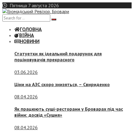
Skip
Пятница 7 августа 2026
to
content
ГОЛОВНА
ВІЙНА
НОВИНИ
Статуетки як ідеальний подарунок для
поціновувачів прекрасного
03.06.2026
Ціни на АЗС скоро знизяться, –
Свириденко
08.04.2026
Як працюють суші-ресторани у Броварах під час
війни: досвід «Сушия»
08.04.2026