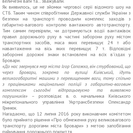
величезні ваги та… зважували.
Як виявилось, це не зйомки чергової серії відомого шоу на
СТБ. Таким чином співробітники Державної служби України з
безпеки на транспорті проводили комплекс заходів з
габаритно-вагового контролю вантажного автотранспорту.
Тим самим перевіряли, чи дотримуються водії вантажівок
правил дорожнього руху в частині заборони руху містом
транспортних засобів, маса яких перевищує 24 т або
навантаження на вісь яких перевищує 7 т. Відповідні
заборонні дорожні знаки встановлені на всіх в’їздах у
Бровари.
«До нас звернувся мер міста Ігор Сапожко, він стурбований, що
через Бровари, зокрема по вулиці Київський, їдуть
великогабаритні машини з перевищенням ваги, тому спільно
з працівниками національної поліції з габаритно-ваговим
комплексом сьогодні відпрацьовуємо та виявляємо
порушників»
– розповідає в. о. начальника Київського
міжрегіонального управління Укртрансбезпеки Олександр
Гринюк.
Нагадаємо, що 12 липня 2016 року виконавчим комітетом
було прийнято рішення «Про обмеження руху великовагового
транспорту дорогами міста Бровари» з метою запобігання
руйнування дорожнього покриття.