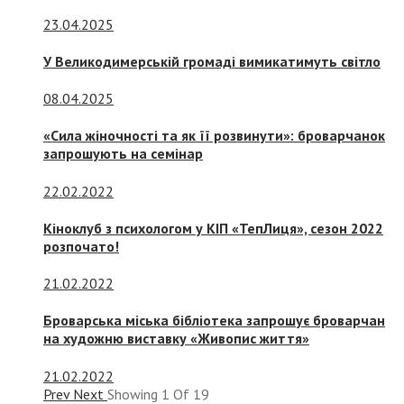
23.04.2025
У Великодимерській громаді вимикатимуть світло
08.04.2025
«Сила жіночності та як її розвинути»: броварчанок
запрошують на семінар
22.02.2022
Кіноклуб з психологом у КІП «ТепЛиця», сезон 2022
розпочато!
21.02.2022
Броварська міська бібліотека запрошує броварчан
на художню виставку «Живопис життя»
21.02.2022
Prev
Next
Showing
1
Of
19