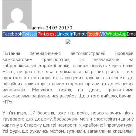
admin
24.03.2017
0
—
Facebook
Twitter
Pinterest
LinkedIn
Tumblr
Reddit
VK
WhatsApp
Emai
Питання перенасичення автомагістралей Броварів
важковаговим транспортом, які незважаючи на
заборонювальні дорожні знаки, плавом пливуть через наше
місто, не раз і не два піднімалося на різних рівнях – від
простого «а поговорити» в місцевих групах в інтернеті до
офіційних заяв-скарг в правоохоронні органи та до місцевих
чиновників. Минулого тижня, на диво, транзитними
важковозами зацікавилися всерйоз. Що з того вийшло, бачив і
«ГР»
У п’ятницю, 17 березня, вже під вечір, повертаючись після
трудового дня додому, броварчани могли спостерігати дивну
картину в Старому центрі навпроти міжрайонної прокуратури.
Усі фури, що рухались містом, зупиняли, заганяли на спеціальні