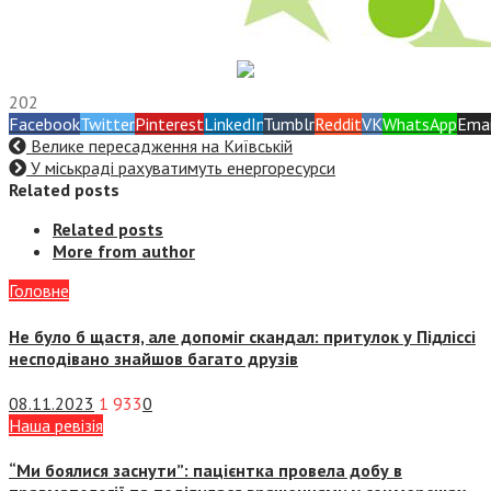
202
Facebook
Twitter
Pinterest
LinkedIn
Tumblr
Reddit
VK
WhatsApp
Emai
Велике пересадження на Київській
У міськраді рахуватимуть енергоресурси
Related posts
Related posts
More from author
Головне
Не було б щастя, але допоміг скандал: притулок у Підліссі
несподівано знайшов багато друзів
08.11.2023
1 933
0
Наша ревізія
“Ми боялися заснути”: пацієнтка провела добу в