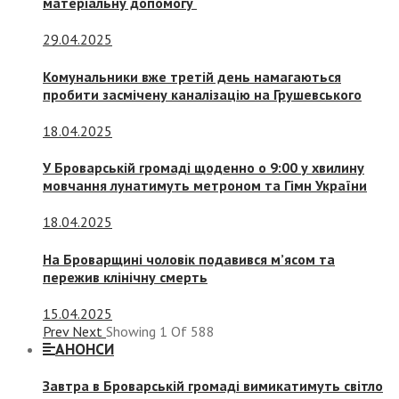
матеріальну допомогу
29.04.2025
Комунальники вже третій день намагаються
пробити засмічену каналізацію на Грушевського
18.04.2025
У Броварській громаді щоденно о 9:00 у хвилину
мовчання лунатимуть метроном та Гімн України
18.04.2025
На Броварщині чоловік подавився м’ясом та
пережив клінічну смерть
15.04.2025
Prev
Next
Showing
1
Of
588
АНОНСИ
Завтра в Броварській громаді вимикатимуть світло