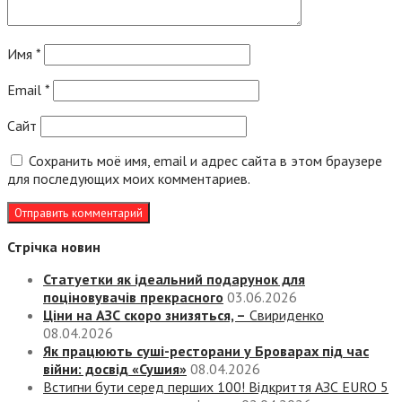
Имя
*
Email
*
Сайт
Сохранить моё имя, email и адрес сайта в этом браузере
для последующих моих комментариев.
Стрічка новин
Статуетки як ідеальний подарунок для
поціновувачів прекрасного
03.06.2026
Ціни на АЗС скоро знизяться, –
Свириденко
08.04.2026
Як працюють суші-ресторани у Броварах під час
війни: досвід «Сушия»
08.04.2026
Встигни бути серед перших 100! Відкриття АЗС EURO 5