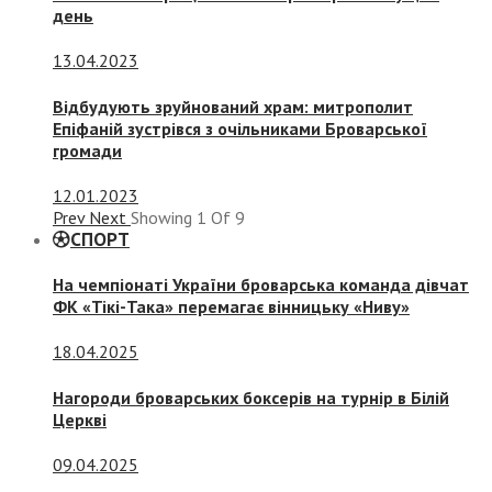
день
13.04.2023
Відбудують зруйнований храм: митрополит
Епіфаній зустрівся з очільниками Броварської
громади
12.01.2023
Prev
Next
Showing
1
Of
9
СПОРТ
На чемпіонаті України броварська команда дівчат
ФК «Тікі-Така» перемагає вінницьку «Ниву»
18.04.2025
Нагороди броварських боксерів на турнір в Білій
Церкві
09.04.2025