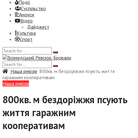
Події
Суспiльство
Анонси
Відео
Дайджест
Культура
Спорт
Наша ревізія
800кв. м бездоріжжя псують життя
гаражним кооперативам
Наша ревізія
800кв. м бездоріжжя псують
життя гаражним
кооперативам