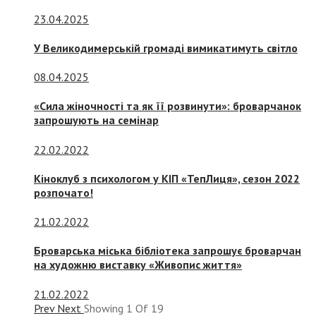
23.04.2025
У Великодимерській громаді вимикатимуть світло
08.04.2025
«Сила жіночності та як її розвинути»: броварчанок
запрошують на семінар
22.02.2022
Кіноклуб з психологом у КІП «ТепЛиця», сезон 2022
розпочато!
21.02.2022
Броварська міська бібліотека запрошує броварчан
на художню виставку «Живопис життя»
21.02.2022
Prev
Next
Showing
1
Of
19