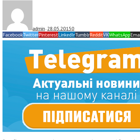
admin
28.05.2015
0
—
Facebook
Twitter
Pinterest
LinkedIn
Tumblr
Reddit
VK
WhatsApp
Emai