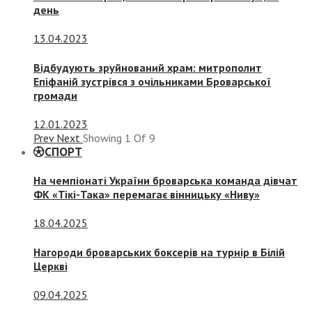
день
13.04.2023
Відбудують зруйнований храм: митрополит
Епіфаній зустрівся з очільниками Броварської
громади
12.01.2023
Prev
Next
Showing
1
Of
9
СПОРТ
На чемпіонаті України броварська команда дівчат
ФК «Тікі-Така» перемагає вінницьку «Ниву»
18.04.2025
Нагороди броварських боксерів на турнір в Білій
Церкві
09.04.2025