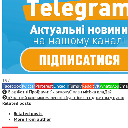
197
Facebook
Twitter
Pinterest
LinkedIn
Tumblr
Reddit
VK
WhatsApp
Emai
БюдЖетні ПроГрами: Як виконуЄ план місЬка влаДа?
«Золотий ключик» маленькі «буратіни» з гаджетом у руках
Related posts
Related posts
More from author