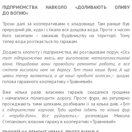
ПІДПРИЄМСТВА НАВКОЛО «ДОЛИВАЮТЬ ОЛИВУ
ДО ВОГНЮ»
Трохи далі за кооперативами є кладовище. Там раніше був
природний рів, куди і стікала вся дощова вода. Проте з часом
його засипали – заважав будівництву на території. Тому
тепер вода розтікається по гаражам.
Додають клопоту і підприємства, які розташовані поруч.
«Ось
тут підприємство якесь, яке виготовляє металопластикові
вікна. Нещодавно вони проводили ремонтні роботи, а все
сміття висипали нам на дорогу. Тут така каша була. А ще
цвяхи тепер валяються, а це наші пробиті колеса
»,– додає
голова гаражного кооперативу «Травневий».
Вже кілька разів власники гаражів скидалися грошима
і намагалися полагодити дорогу. Проте фури, які регулярно
проїжджають тими шляхами, розбивали її за кілька днів.
«Тут
є підприємство харчове. Туди щодня їздять по кілька фур
і «труба-діло». Все руйнують»
,– розповідає Микола
Степанович, власник гаражу в кооперативі «Травневий».