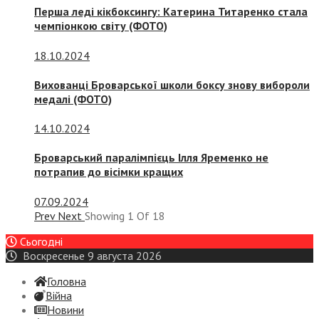
Перша леді кікбоксингу: Катерина Титаренко стала
чемпіонкою світу (ФОТО)
18.10.2024
Вихованці Броварської школи боксу знову вибороли
медалі (ФОТО)
14.10.2024
Броварський паралімпієць Ілля Яременко не
потрапив до вісімки кращих
07.09.2024
Prev
Next
Showing
1
Of
18
Сьогодні
Воскресенье 9 августа 2026
Головна
Війна
Новини