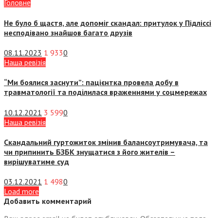
Головне
Не було б щастя, але допоміг скандал: притулок у Підліссі
несподівано знайшов багато друзів
08.11.2023
1 933
0
Наша ревізія
“Ми боялися заснути”: пацієнтка провела добу в
травматології та поділилася враженнями у соцмережах
10.12.2021
3 599
0
Наша ревізія
Скандальний гуртожиток змінив балансоутримувача, та
чи припинить БЗБК знущатися з його жителів –
вирішуватиме суд
03.12.2021
1 498
0
Load more
Добавить комментарий