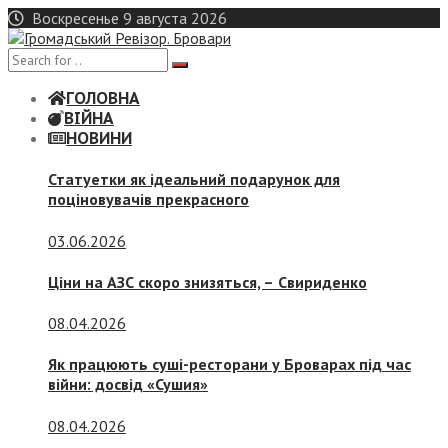
Skip
Воскресенье 9 августа 2026
to
content
ГОЛОВНА
ВІЙНА
НОВИНИ
Статуетки як ідеальний подарунок для
поціновувачів прекрасного
03.06.2026
Ціни на АЗС скоро знизяться, –
Свириденко
08.04.2026
Як працюють суші-ресторани у Броварах під час
війни: досвід «Сушия»
08.04.2026