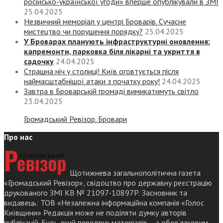
російсько-української угоди» вперше опублікували в ЗМІ
25.04.2025
Незвичний меморіал у центрі Броварів. Сучасне
мистецтво чи порушення порядку?
25.04.2025
У Броварах планують інфраструктурні оновлення:
капремонти, парковка біля лікарні та укриття в
садочку
24.04.2025
Страшна ніч у столиці! Київ оговтується після
наймасштабнішої атаки з початку року!
24.04.2025
Завтра в Броварській громаді вимикатимуть світло
23.04.2025
Громадський Ревізор. Бровари
Про нас
Щотижнева загальнополітична газета
«Громадський Ревізор», свідоцтво про державну реєстрацію
друкованого ЗМІ КВ № 21097-10897Р. Засновник та
видавець: ТОВ «Незалежна інформаційна компанія «Голос
Київщини» Редакція може не поділяти думку авторів
публікацій. Будь-який передрук матеріалів – з обов’язковим