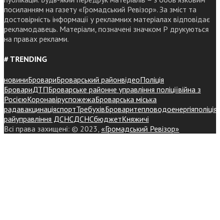
посиланням на газету «Громадський Ревізор». За зміст та
достовірність інформації у рекламних матеріалах відповідає
рекламодавець. Матеріали, позначені значком Р друкуються
на правах реклами.
# TRENDING
новини
Бровари
Броварський район
відео
Поліція
Бровари
ДТП
Броварське районне управління поліції
війна з
Росією
Коронавірус
пожежа
Броварська міська
рада
вакцинація
спорт
Требухів
Броваритепловодоенергія
поліція
райуправління ДСНС
ДСНС
бюджет
Княжичі
Всі права захищені: © 2023,
«Громадський Ревізор»