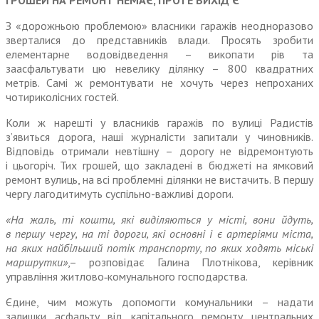
ГРОШЕЙ НА РЕМОНТ НЕМАЄ, ПРОТЕ ВИХІД Є
З «дорожньою проблемою» власники гаражів неодноразово
зверталися до представників влади. Просять зробити
елементарне водовідведення – викопати рів та
заасфальтувати цю невелику ділянку – 800 квадратних
метрів. Самі ж ремонтувати не хочуть через непроханих
чотириколісних гостей.
Коли ж нарешті у власників гаражів по вулиці Радистів
з’явиться дорога, наші журналісти запитали у чиновників.
Відповідь отримали невтішну – дорогу не відремонтують
і цьогоріч. Тих грошей, що закладені в бюджеті на ямковий
ремонт вулиць, на всі проблемні ділянки не вистачить. В першу
чергу лагодитимуть суспільно-важливі дороги.
«На жаль, ті кошти, які виділяються у місті, вони йдуть,
в першу чергу, на ті дороги, які основні і є артеріями міста,
на яких найбільший потік транспорту, по яких ходять міські
маршрутки»
,– розповідає Галина Плотнікова, керівник
управління житлово‑комунального господарства.
Єдине, чим можуть допомогти комунальники – надати
залишки асфальту від капітального ремонту центральних