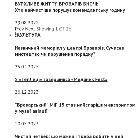
БУРХЛИВЕ ЖИТТЯ БРОВАРІВ ВНОЧІ:
Хто найчастіше порушує комендантську годину
29.08.2022
Prev
Next
Showing
1
Of
26
КУЛЬТУРА
Незвичний меморіал у центрі Броварів. Сучасне
мистецтво чи порушення порядку?
25.04.2025
У «ТепЛиці» завершився «Медяник Fest»
26.12.2023
“Броварський” МіГ-15 став найстарішим експонатом
у музеї авіації
10.05.2023
Чистий четвер: що можна і треба робити у цей