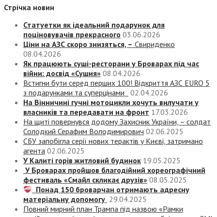
Стрічка новин
Статуетки як ідеальний подарунок для
поціновувачів прекрасного
03.06.2026
Ціни на АЗС скоро знизяться, –
Свириденко
08.04.2026
Як працюють суші-ресторани у Броварах під час
війни: досвід «Сушия»
08.04.2026
Встигни бути серед перших 100! Відкриття АЗС EURO 5
з подарунками та суперцінами
02.04.2026
На Вінничині гучні мотоцикли хочуть вилучати у
власників та передавати на фронт
17.03.2026
На щиті повернувся додому Захисник України, – солдат
Солодкий Серафим Володимирович
02.06.2025
СБУ запобігла серії нових терактів у Києві, затримано
агента
02.06.2025
У Калиті горів житловий будинок
19.05.2025
У Броварах пройшов благодійний хореографічний
фестиваль «Смайл скликає друзів»
08.05.2025
Понад 150 броварчан отримають адресну
матеріальну допомогу
29.04.2025
Повний мирний план Трампа під назвою «‎Рамки