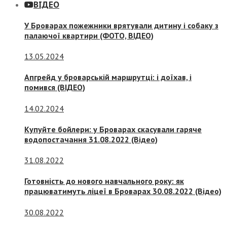
ВІДЕО
У Броварах пожежники врятували дитину і собаку з
палаючої квартири (ФОТО, ВІДЕО)
13.05.2024
Апгрейд у броварській маршрутці: і доїхав, і
помився (ВІДЕО)
14.02.2024
Купуйте бойлери: у Броварах скасували гаряче
водопостачання 31.08.2022 (Відео)
31.08.2022
Готовність до нового навчального року: як
працюватимуть ліцеї в Броварах 30.08.2022 (Відео)
30.08.2022