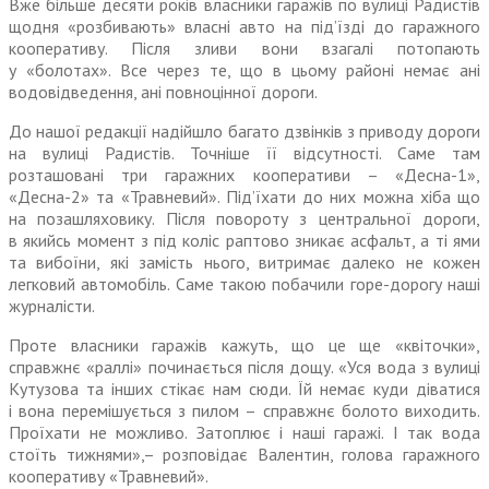
Вже більше десяти років власники гаражів по вулиці Радистів
щодня «розбивають» власні авто на під’їзді до гаражного
кооперативу. Після зливи вони взагалі потопають
у «болотах». Все через те, що в цьому районі немає ані
водовідведення, ані повноцінної дороги.
До нашої редакції надійшло багато дзвінків з приводу дороги
на вулиці Радистів. Точніше її відсутності. Саме там
розташовані три гаражних кооперативи – «Десна-1»,
«Десна-2» та «Травневий». Під’їхати до них можна хіба що
на позашляховику. Після повороту з центральної дороги,
в якийсь момент з під коліс раптово зникає асфальт, а ті ями
та вибоїни, які замість нього, витримає далеко не кожен
легковий автомобіль. Саме такою побачили горе-дорогу наші
журналісти.
Проте власники гаражів кажуть, що це ще «квіточки»,
справжнє «раллі» починається після дощу. «Уся вода з вулиці
Кутузова та інших стікає нам сюди. Їй немає куди діватися
і вона перемішується з пилом – справжнє болото виходить.
Проїхати не можливо. Затоплює і наші гаражі. І так вода
стоїть тижнями»,– розповідає Валентин, голова гаражного
кооперативу «Травневий».