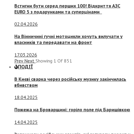
Встигни бути серед перших 100! Відкриття АЗС
EURO 5 з подарунками та суперцінами
02.04.2026
На Вінничині гучні мотоцикли хочуть вилучати у
власників та передавати на фронт
17.03.2026
Prev
Next
Showing
1
Of
851
ПОДІЇ
В Києві сварка через російську музику закінчилась
вбивством
18.04.2025
Пожежа на Броварщині: горіло поле під Баришівкою
14.04.2025