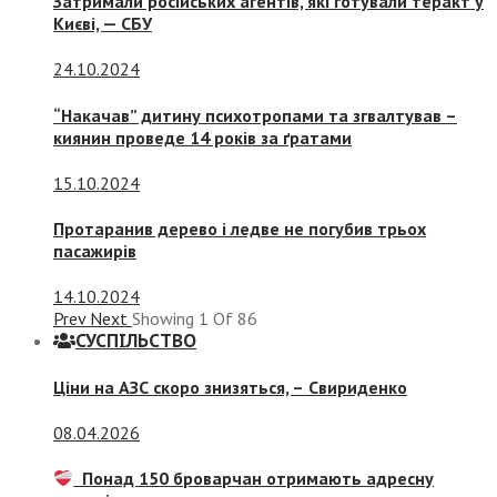
Затримали російських агентів, які готували теракт у
Києві, — СБУ
24.10.2024
“Накачав” дитину психотропами та згвалтував –
киянин проведе 14 років за ґратами
15.10.2024
Протаранив дерево і ледве не погубив трьох
пасажирів
14.10.2024
Prev
Next
Showing
1
Of
86
СУСПIЛЬСТВО
Ціни на АЗС скоро знизяться, –
Свириденко
08.04.2026
Понад 150 броварчан отримають адресну