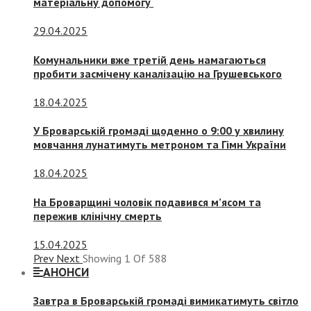
матеріальну допомогу
29.04.2025
Комунальники вже третій день намагаються
пробити засмічену каналізацію на Грушевського
18.04.2025
У Броварській громаді щоденно о 9:00 у хвилину
мовчання лунатимуть метроном та Гімн України
18.04.2025
На Броварщині чоловік подавився м’ясом та
пережив клінічну смерть
15.04.2025
Prev
Next
Showing
1
Of
588
АНОНСИ
Завтра в Броварській громаді вимикатимуть світло