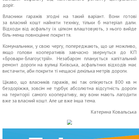
доріг.
Власники гаражів згодні на такий варіант. Вони готові
за власний кошт найняти техніку, тільки б матеріал дали.
Відходи від асфальту їх цілком влаштовують, з нього вийде
біль-менш повноцінне покриття.
Комунальники, у свою чергу, попереджають, що це можливо,
якщо голови кооперативів завчасно звернуться до КП
«Бровари-Благоустрій». Незабаром планується капітальний
ремонт дороги на вулиці Київська, асфальтних відходів має
вистачити, аби покрити ті нещасні декілька метрів дороги.
Цікаво, що власників гаражів, які так опікуються 800 кв м
бездоріжжя, зовсім не турбує абсолютна відсутність дороги
на території самого кооперативу, яку вони мають лагодити
вже за власний кошт. Але це вже інша тема.
Катерина Ковальська