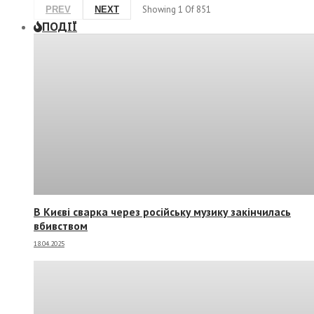
Showing
1
Of
851
PREV
NEXT
ПОДІЇ
В Києві сварка через російську музику закінчилась
вбивством
18.04.2025