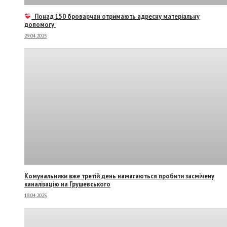
Понад 150 броварчан отримають адресну матеріальну
допомогу
29.04.2025
Комунальники вже третій день намагаються пробити засмічену
каналізацію на Грушевського
18.04.2025