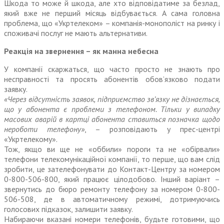
Шкода то може й шкода, але хто відповідатиме за безлад,
який вже не перший місяць відбувається. А сама головна
проблема, що «Укртелеком» – компанія-монополіст на ринку і
споживачі послуг не мають альтернативи.
Реакція на звернення – як манна небесна
У компанії скаржаться, що часто просто не знають про
несправності та просять абонентів обов’язково подати
заявку.
«Через відсутність заявок, під­приємст­во зв’язку не дізнається,
що у абонента є проблеми з телефоном. Тільки у випадку
масових аварій в картці абонента ставиться позначка щодо
нероботи телефону»
, – розповідають у прес-центрі
«Укртелекому».
Тож, якщо ви ще не «оббили» пороги та не «обірвали»
телефони телекомунікаційної компанії, то перше, що вам слід
зробити, це зателефонувати до Контакт-Центру за номером
0-800-506-800, який працює цілодобово. Інший варіант –
звернутись до бюро ремонту телефону за номером 0-800-
506-508, де в автоматичному режимі, дотримуючись
голосових підказок, залишити заявку.
Набираючи вказані номери телефонів, будьте готовими, що