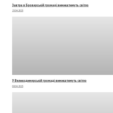
Завтра в Броварській громаді вимикатимуть світло
23.04.2025
У Великодимерській громаді вимикатимуть світло
08.04.2025