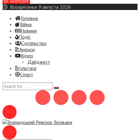
СЬОГОДНІ
Воскресенье 9 августа 2026
Головна
Війна
Новини
Події
Суспiльство
Анонси
Відео
Дайджест
Культура
Спорт