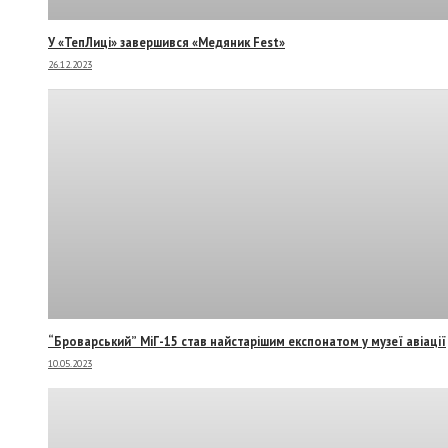
У «ТепЛиці» завершився «Медяник Fest»
26.12.2023
“Броварський” МіГ-15 став найстарішим експонатом у музеї авіації
10.05.2023