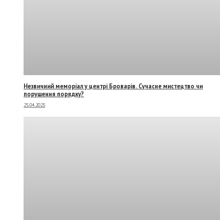
Незвичний меморіал у центрі Броварів. Сучасне мистецтво чи
порушення порядку?
25.04.2025