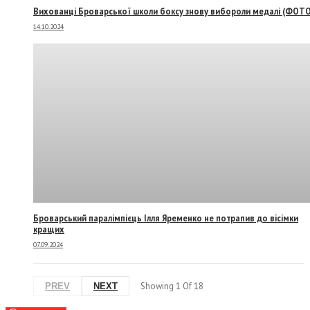
Вихованці Броварської школи боксу знову вибороли медалі (ФОТО
14.10.2024
Броварський паралімпієць Ілля Яременко не потрапив до вісімки
кращих
07.09.2024
Showing
1
Of
18
PREV
NEXT