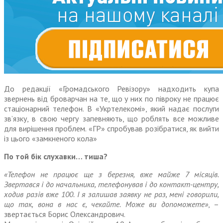
До редакції «Громадського Ревізору» надходить купа
звернень від броварчан на те, що у них по півроку не працює
стаціонарний телефон. В «Укртелекомі», який надає послуги
зв’язку, в свою чергу запевняють, що роблять все можливе
для вирішення проблем. «ГР» спробував розібратися, як вийти
із цього «замкненого кола»
По той бік слухавки… тиша?
«Телефон не працює ще з березня, вже майже 7 місяців.
Звертався і до начальника, телефонував і до контакт-центру,
ходив разів вже 100. І я залишав заявку не раз, мені говорили,
що так, вона в нас є, чекайте. Може ви допоможете»
, –
звертається Борис Олександрович.