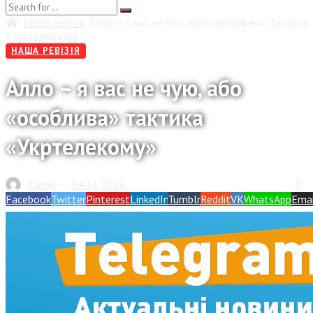
Наша ревізія
Алло – я вас не чую, або «особлива» тактика
«Укртелекому»
НАША РЕВІЗІЯ
Алло – я вас не чую, або
«особлива» тактика
«Укртелекому»
Admin
24.11.2016
0
—
Facebook
Twitter
Pinterest
LinkedIn
Tumblr
Reddit
VK
WhatsApp
Emai