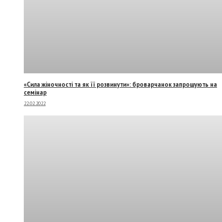
«Сила жіночності та як її розвинути»: броварчанок запрошують на
семінар
22.02.2022