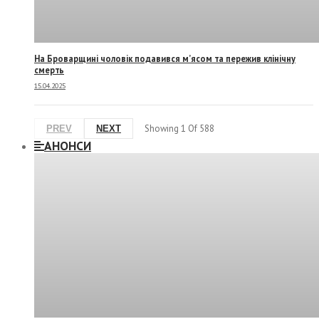
На Броварщині чоловік подавився м’ясом та пережив клінічну
смерть
15.04.2025
Showing
1
Of
588
PREV
NEXT
АНОНСИ