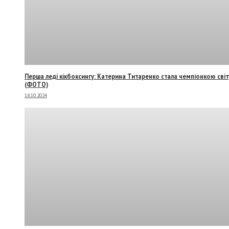
Перша леді кікбоксингу: Катерина Титаренко стала чемпіонкою світ
(ФОТО)
18.10.2024