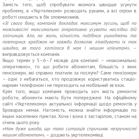
Замість того, щоб спробувати якомога швидше усунути
проблему, в «Укртелекомі» розводять руками, а всі огріхи в
роботі скидають в бік зловмисників.
«Зі свого боку, компанія докладає максимум зусиль, щоб по
можливості максимально оперативно усувати наслідки дій
злочинців. Але, на жаль, кількість подібних ушкоджень та
повторних крадіжок не завжди дозволяє ліквідувати їх так
швидко, як того хотілося б нам і нашим клієнтам»
, –
виправдовується компанія.
Якщо термін у 5–6–7 місяців для компанії – «максимально
оперативно», то що робити абонентам, більшість з яких
пенсіонери, які справно платили за послуги? Саме пенсіонери
– одні з небагатьох, хто продовжує користуватись стаціо­­
нарним телефоном і не переходить на мобільний зв’язок.
Крім того, якщо компанія проводить хоч якість ремонтні
роботи, абоненти мають бути попереджені. На офіційному
сайті «Укртелекому» актуальної інформації щодо ремонтів у
Броварах немає. Натомість, можна знайти інформацію по
інших населених пунктах. Хоча і вона є застарілою, станом на
січень цього року.
«Нам дуже шкода, що така ситуація спричиняє незручності
нашим абонентам»,
– додають укртелекомівці.