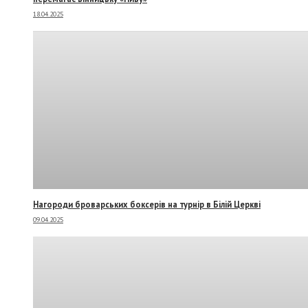
18.04.2025
Нагороди броварських боксерів на турнір в Білій Церкві
09.04.2025