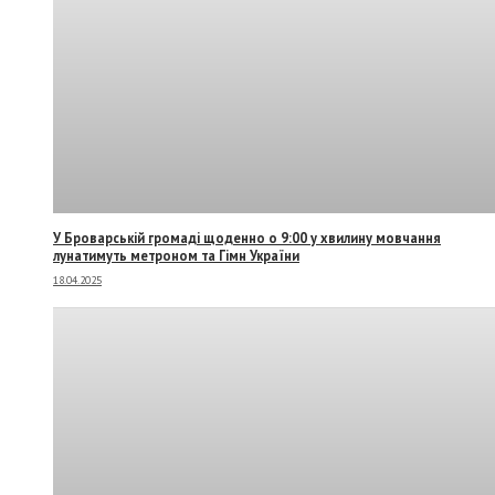
У Броварській громаді щоденно о 9:00 у хвилину мовчання
лунатимуть метроном та Гімн України
18.04.2025