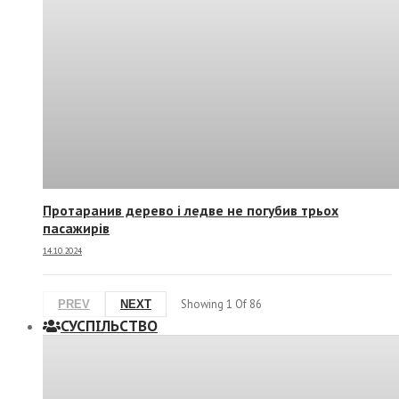
Протаранив дерево і ледве не погубив трьох
пасажирів
14.10.2024
Showing
1
Of
86
PREV
NEXT
СУСПIЛЬСТВО