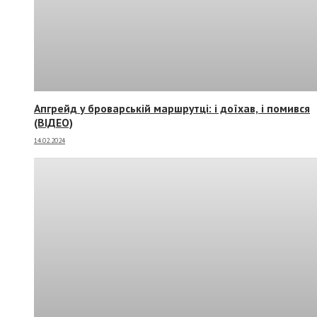
Апгрейд у броварській маршрутці: і доїхав, і помився
(ВІДЕО)
14.02.2024