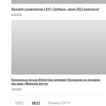
Кіноклуб з психологом у КІП «ТепЛиця», сезон 2022 розпочато!
21.02.2022
Броварська міська бібліотека запрошує броварчан на художню
виставку «Живопис життя»
21.02.2022
Showing
1
Of
19
PREV
NEXT