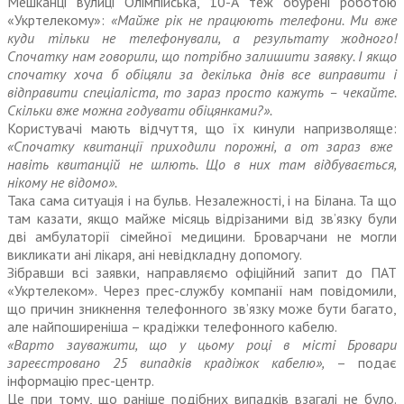
Мешканці вулиці Олімпійська, 10-А теж обурені роботою
«Укртелекому»:
«Майже рік не працюють телефони. Ми вже
куди тільки не телефонували, а результату жодного!
Спочатку нам говорили, що потрібно залишити заявку. І якщо
спочатку хоча б обіцяли за декілька днів все виправити і
відправити спеціа­ліста, то зараз просто кажуть – чекайте.
Скільки вже можна годувати обіцянками?».
Користувачі мають відчуття, що їх кинули напризволяще:
«Спочатку квитанції приходили порожні, а от зараз вже
навіть квитанцій не шлють. Що в них там відбувається,
нікому не відомо».
Така сама ситуація і на бульв. Незалежності, і на Білана. Та що
там казати, якщо майже місяць відрізаними від зв’язку були
дві амбулаторії сімейної медицини. Броварчани не могли
викликати ані лікаря, ані невідкладну допомогу.
Зібравши всі заявки, направляємо офіційний запит до ПАТ
«Укртелеком». Через прес-службу компанії нам повідомили,
що причин зникнення телефонного зв’язку може бути багато,
але найпоширеніша – крадіжки телефонного кабелю.
«Варто зауважити, що у цьому році в місті Бровари
зареєстровано 25 випадків крадіжок кабелю»,
– подає
інформацію прес-центр.
Це при тому, що раніше подібних випадків взагалі не було.