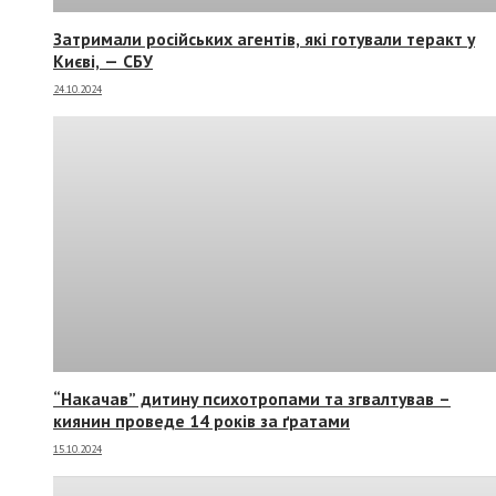
Затримали російських агентів, які готували теракт у
Києві, — СБУ
24.10.2024
“Накачав” дитину психотропами та згвалтував –
киянин проведе 14 років за ґратами
15.10.2024