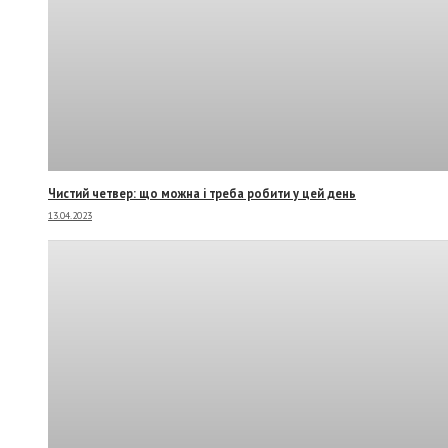
Чистий четвер: що можна і треба робити у цей день
13.04.2023