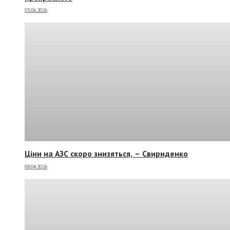
03.06.2026
Ціни на АЗС скоро знизяться, –
Свириденко
08.04.2026