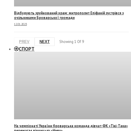
Відбудують зруйнований храм: митрополит Епіфаній зустрівся з
очільниками Броварської громади
12.01.2023
Showing
1
Of
9
PREV
NEXT
СПОРТ
На чемпіонаті України броварська команда дівчат ФК «Тікі-Така»
перемагає вінницьку «Ниву»