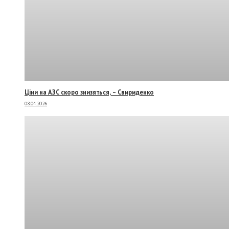
Ціни на АЗС скоро знизяться, –
Свириденко
08.04.2026