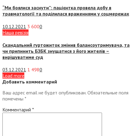
“Ми боялися заснути”: пацієнтка провела добу в
травматології та поділилася враженнями у соцмережах
10.12.2021
3 600
0
Наша ревізія
Скандальний гуртожиток змінив балансоутримувача, та
чи припинить БЗБК знущатися з його жителів –
вирішуватиме суд
03.12.2021
1 498
0
Load more
Добавить комментарий
Ваш адрес email не будет опубликован.
Обязательные поля
помечены
*
Комментарий
*