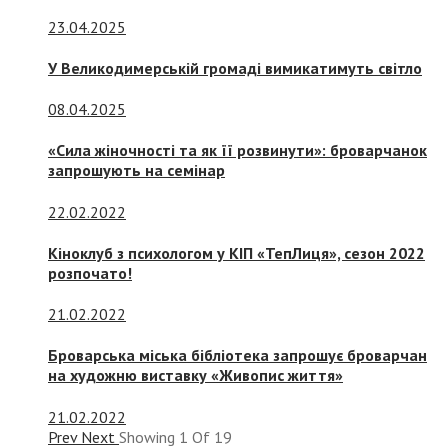
23.04.2025
У Великодимерській громаді вимикатимуть світло
08.04.2025
«Сила жіночності та як її розвинути»: броварчанок
запрошують на семінар
22.02.2022
Кіноклуб з психологом у КІП «ТепЛиця», сезон 2022
розпочато!
21.02.2022
Броварська міська бібліотека запрошує броварчан
на художню виставку «Живопис життя»
21.02.2022
Prev
Next
Showing
1
Of
19