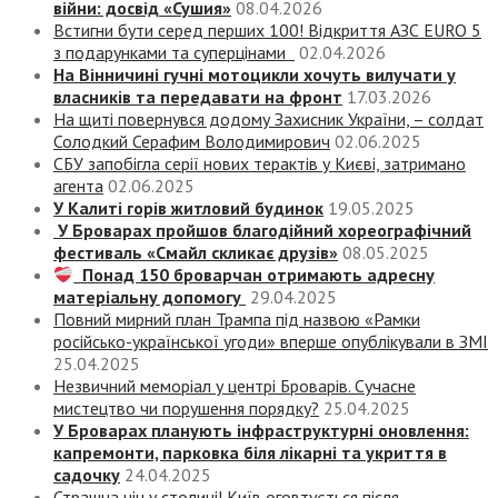
війни: досвід «Сушия»
08.04.2026
Встигни бути серед перших 100! Відкриття АЗС EURO 5
з подарунками та суперцінами
02.04.2026
На Вінничині гучні мотоцикли хочуть вилучати у
власників та передавати на фронт
17.03.2026
На щиті повернувся додому Захисник України, – солдат
Солодкий Серафим Володимирович
02.06.2025
СБУ запобігла серії нових терактів у Києві, затримано
агента
02.06.2025
У Калиті горів житловий будинок
19.05.2025
У Броварах пройшов благодійний хореографічний
фестиваль «Смайл скликає друзів»
08.05.2025
Понад 150 броварчан отримають адресну
матеріальну допомогу
29.04.2025
Повний мирний план Трампа під назвою «‎Рамки
російсько-української угоди» вперше опублікували в ЗМІ
25.04.2025
Незвичний меморіал у центрі Броварів. Сучасне
мистецтво чи порушення порядку?
25.04.2025
У Броварах планують інфраструктурні оновлення:
капремонти, парковка біля лікарні та укриття в
садочку
24.04.2025
Страшна ніч у столиці! Київ оговтується після