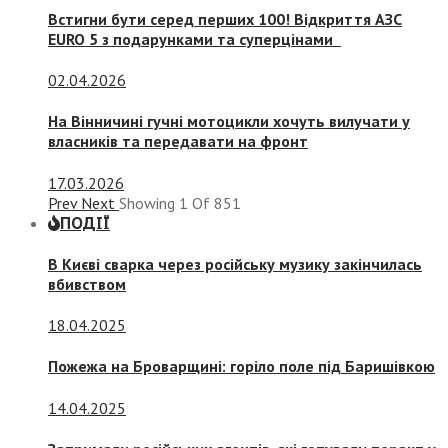
Встигни бути серед перших 100! Відкриття АЗС
EURO 5 з подарунками та суперцінами
02.04.2026
На Вінничині гучні мотоцикли хочуть вилучати у
власників та передавати на фронт
17.03.2026
Prev
Next
Showing
1
Of
851
ПОДІЇ
В Києві сварка через російську музику закінчилась
вбивством
18.04.2025
Пожежа на Броварщині: горіло поле під Баришівкою
14.04.2025