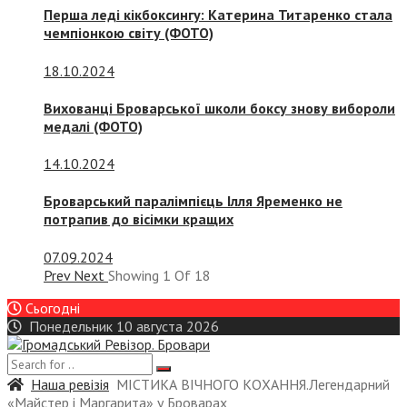
Перша леді кікбоксингу: Катерина Титаренко стала
чемпіонкою світу (ФОТО)
18.10.2024
Вихованці Броварської школи боксу знову вибороли
медалі (ФОТО)
14.10.2024
Броварський паралімпієць Ілля Яременко не
потрапив до вісімки кращих
07.09.2024
Prev
Next
Showing
1
Of
18
Сьогодні
Понедельник 10 августа 2026
Наша ревізія
МІСТИКА ВІЧНОГО КОХАННЯ.Легендарний
«Майстер і Маргарита» у Броварах