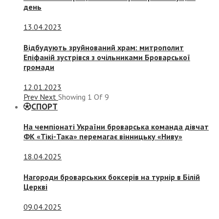
день
13.04.2023
Відбудують зруйнований храм: митрополит
Епіфаній зустрівся з очільниками Броварської
громади
12.01.2023
Prev
Next
Showing
1
Of
9
СПОРТ
На чемпіонаті України броварська команда дівчат
ФК «Тікі-Така» перемагає вінницьку «Ниву»
18.04.2025
Нагороди броварських боксерів на турнір в Білій
Церкві
09.04.2025