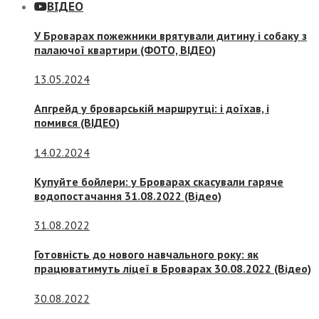
ВІДЕО
У Броварах пожежники врятували дитину і собаку з
палаючої квартири (ФОТО, ВІДЕО)
13.05.2024
Апгрейд у броварській маршрутці: і доїхав, і
помився (ВІДЕО)
14.02.2024
Купуйте бойлери: у Броварах скасували гаряче
водопостачання 31.08.2022 (Відео)
31.08.2022
Готовність до нового навчального року: як
працюватимуть ліцеї в Броварах 30.08.2022 (Відео)
30.08.2022