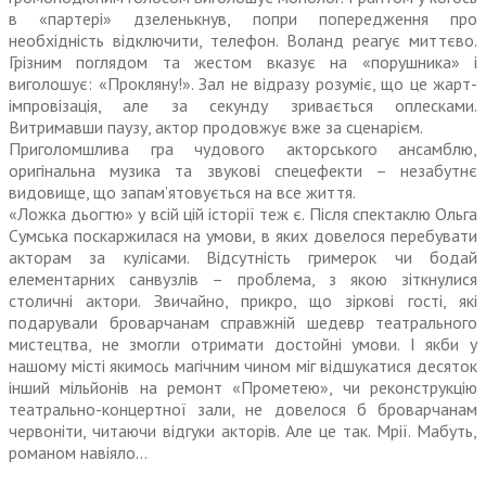
в «партері» дзеленькнув, попри попередження про
необхідність відключити, телефон. Воланд реагує миттєво.
Грізним поглядом та жестом вказує на «порушника» і
виголошує: «Прокляну!». Зал не відразу розуміє, що це жарт-
імпровізація, але за секунду зривається оплесками.
Витримавши паузу, актор продовжує вже за сценарієм.
Приголомшлива гра чудового акторсь­кого ансамблю,
оригінальна музика та звукові спецефекти – незабутнє
видовище, що запам’ятовується на все життя.
«Ложка дьогтю» у всій цій історії теж є. Після спектаклю Ольга
Сумська поскаржилася на умови, в яких довелося перебувати
акторам за кулісами. Відсутність гримерок чи бодай
елементарних санвузлів – проблема, з якою зіткнулися
столичні актори. Звичайно, прикро, що зіркові гості, які
подарували броварчанам справжній шедевр театрального
мистецтва, не змогли отримати достойні умови. І якби у
нашому місті якимось магічним чином міг відшукатися десяток
інший мільйонів на ремонт «Прометею», чи реконструкцію
театрально-концертної зали, не довелося б броварчанам
червоніти, читаючи відгуки акторів. Але це так. Мрії. Мабуть,
романом навіяло…