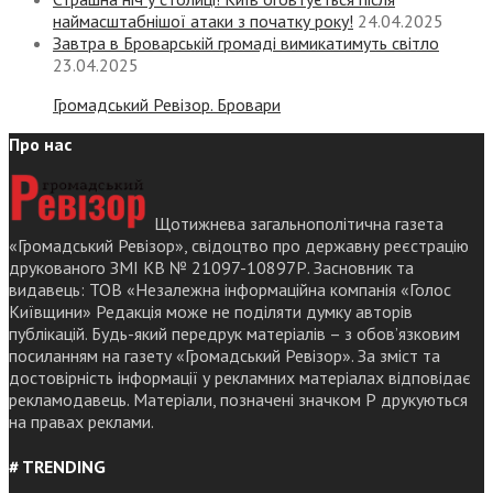
наймасштабнішої атаки з початку року!
24.04.2025
Завтра в Броварській громаді вимикатимуть світло
23.04.2025
Громадський Ревізор. Бровари
Про нас
Щотижнева загальнополітична газета
«Громадський Ревізор», свідоцтво про державну реєстрацію
друкованого ЗМІ КВ № 21097-10897Р. Засновник та
видавець: ТОВ «Незалежна інформаційна компанія «Голос
Київщини» Редакція може не поділяти думку авторів
публікацій. Будь-який передрук матеріалів – з обов’язковим
посиланням на газету «Громадський Ревізор». За зміст та
достовірність інформації у рекламних матеріалах відповідає
рекламодавець. Матеріали, позначені значком Р друкуються
на правах реклами.
# TRENDING