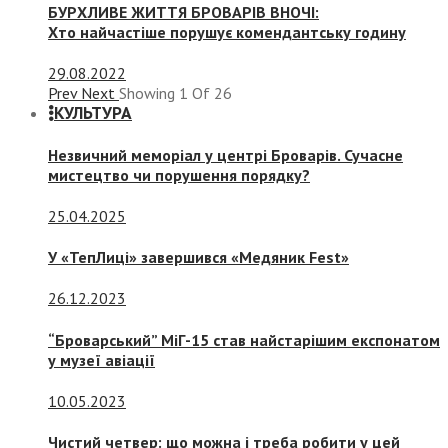
БУРХЛИВЕ ЖИТТЯ БРОВАРІВ ВНОЧІ:
Хто найчастіше порушує комендантську годину
29.08.2022
Prev
Next
Showing
1
Of
26
КУЛЬТУРА
Незвичний меморіал у центрі Броварів. Сучасне
мистецтво чи порушення порядку?
25.04.2025
У «ТепЛиці» завершився «Медяник Fest»
26.12.2023
“Броварський” МіГ-15 став найстарішим експонатом
у музеї авіації
10.05.2023
Чистий четвер: що можна і треба робити у цей