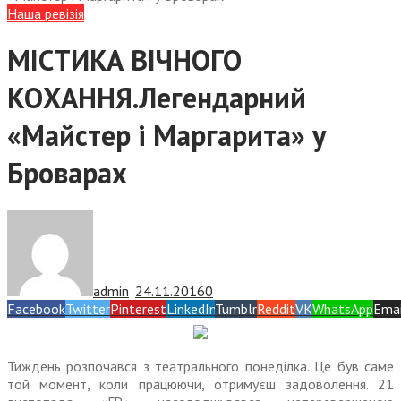
Наша ревізія
МІСТИКА ВІЧНОГО
КОХАННЯ.Легендарний
«Майстер і Маргарита» у
Броварах
admin
24.11.2016
0
—
Facebook
Twitter
Pinterest
LinkedIn
Tumblr
Reddit
VK
WhatsApp
Emai
Тиждень розпочався з театрального понеділка. Це був саме
той момент, коли працюючи, отримуєш задоволення. 21