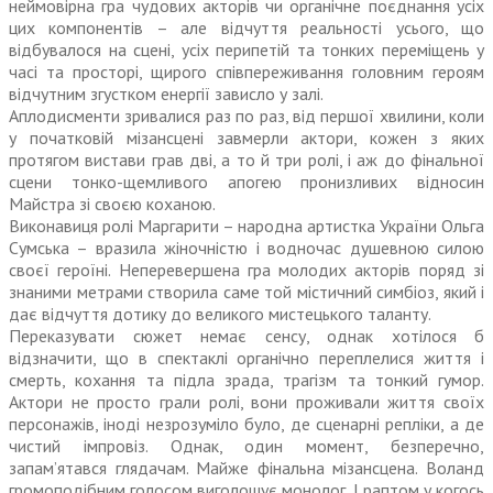
неймовірна гра чудових акторів чи органічне поєднання усіх
цих компонентів – але відчуття реальності усього, що
відбувалося на сцені, усіх перипетій та тонких переміщень у
часі та просторі, щирого співпереживання головним героям
відчутним згустком енергії зависло у залі.
Аплодисменти зривалися раз по раз, від першої хвилини, коли
у початковій мізансцені завмерли актори, кожен з яких
протягом вистави грав дві, а то й три ролі, і аж до фінальної
сцени тонко-щемливого апогею пронизливих відносин
Майстра зі своєю коханою.
Виконавиця ролі Маргарити – народна артистка України Ольга
Сумська – вразила жіночністю і водночас душевною силою
своєї героїні. Неперевершена гра молодих акторів поряд зі
знаними метрами створила саме той містичний сим­біоз, який і
дає відчуття дотику до великого мистецького таланту.
Переказувати сюжет немає сенсу, однак хотілося б
відзначити, що в спектаклі органічно переплелися життя і
смерть, кохання та підла зрада, трагізм та тонкий гумор.
Актори не просто грали ролі, вони проживали життя своїх
персонажів, іноді незрозуміло було, де сценарні репліки, а де
чистий імпровіз. Однак, один момент, безперечно,
запам’ятався глядачам. Майже фінальна мізансцена. Воланд
громоподібним голосом виголошує монолог. І раптом у когось