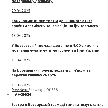
матеріальну допомогу
29.04.2025
Комунальники вже третій день намагаються
пробити засмічену каналізацію на Грушевського
18.04.2025
У Броварській громаді щоденно о 9:00 у хвилину
мовчання лунатимуть метроном та Гімн України
18.04.2025
На Броварщині чоловік подавився м’ясом та
пережив клінічну смерть
15.04.2025
Prev
Next
Showing
1
Of
588
АНОНСИ
Завтра в Броварській громаді вимикатимуть світло