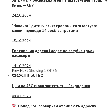
Затримали російських агентів, які готували теракт у
Києві, — СБУ
24.10.2024
“Накачав” дитину психотропами та згвалтував –
киянин проведе 14 років за ґратами
15.10.2024
Протаранив дерево і ледве не погубив трьох
пасажирів
14.10.2024
Prev
Next
Showing
1
Of
86
СУСПIЛЬСТВО
Ціни на АЗС скоро знизяться, –
Свириденко
08.04.2026
Понад 150 броварчан отримають адресну