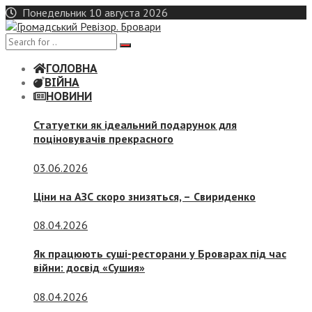
Skip
Понедельник 10 августа 2026
to
content
ГОЛОВНА
ВІЙНА
НОВИНИ
Статуетки як ідеальний подарунок для
поціновувачів прекрасного
03.06.2026
Ціни на АЗС скоро знизяться, –
Свириденко
08.04.2026
Як працюють суші-ресторани у Броварах під час
війни: досвід «Сушия»
08.04.2026