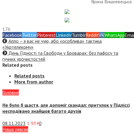
Ярина Вишневецька
176
Facebook
Twitter
Pinterest
LinkedIn
Tumblr
Reddit
VK
WhatsApp
Emai
Алло – я вас не чую, або «особлива» тактика
«Укртелекому»
День Гідності та Свободи у Броварах: без пафосу та
гучних урочистостей
Related posts
Related posts
More from author
Головне
Не було б щастя, але допоміг скандал: притулок у Підліссі
несподівано знайшов багато друзів
08.11.2023
1 934
0
Наша ревізія