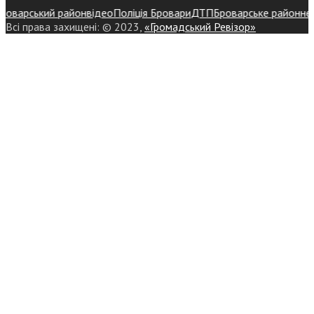
арський район
відео
Поліція Бровари
ДТП
Броварське районне упра
Всі права захищені: © 2023,
«Громадський Ревізор»