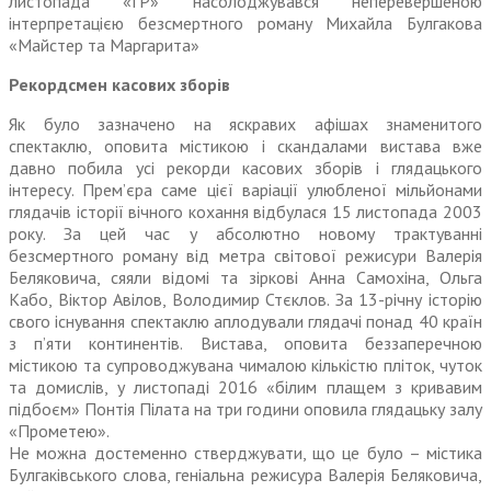
листопада «ГР» насолоджувався неперевершеною
інтерпретацією безсмертного роману Михайла Булгакова
«Майстер та Маргарита»
Рекордсмен касових зборів
Як було зазначено на яскравих афішах знаменитого
спектаклю, оповита містикою і скандалами вистава вже
давно побила усі рекорди касових зборів і глядацького
інтересу. Прем’єра саме цієї варіації улюбленої мільйонами
глядачів історії вічного кохання відбулася 15 листопада 2003
року. За цей час у абсолютно новому трактуванні
безсмертного роману від метра світової режисури Валерія
Беляковича, сяяли відомі та зіркові Анна Самохіна, Ольга
Кабо, Віктор Авілов, Володимир Стєклов. За 13-річну історію
свого існування спектаклю аплодували глядачі понад 40 країн
з п’яти континентів. Вистава, оповита беззаперечною
містикою та супроводжувана чималою кількістю пліток, чуток
та домислів, у листопаді 2016 «білим плащем з кривавим
підбоєм» Понтія Пілата на три години оповила глядацьку залу
«Прометею».
Не можна достеменно стверджувати, що це було – містика
Булгаківського слова, геніальна режисура Валерія Беляковича,