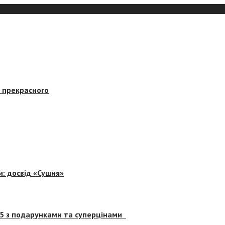
в прекрасного
и: досвід «Сушия»
 5 з подарунками та суперцінами