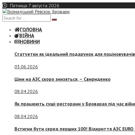
Skip
Пятница 7 августа 2026
to
content
ГОЛОВНА
ВІЙНА
НОВИНИ
Статуетки як ідеальний подарунок для поціновувачі
03.06.2026
Ціни на АЗС скоро знизяться, –
Свириденко
08.04.2026
Як працюють суші-ресторани у Броварах під час війн
08.04.2026
Встигни бути серед перших 100! Відкриття АЗС EURO