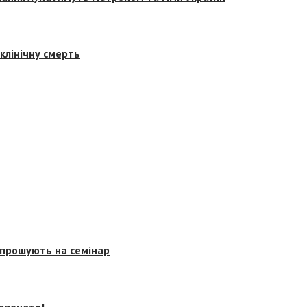
клінічну смерть
запрошують на семінар
озпочато!