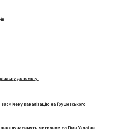
ів
еріальну допомогу
засмічену каналізацію на Грушевського
вчання лунатимуть метроном та Гімн України