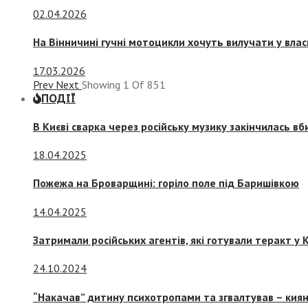
02.04.2026
На Вінничині гучні мотоцикли хочуть вилучати у вла
17.03.2026
Prev
Next
Showing
1
Of
851
ПОДІЇ
В Києві сварка через російську музику закінчилась в
18.04.2025
Пожежа на Броварщині: горіло поле під Баришівкою
14.04.2025
Затримали російських агентів, які готували теракт у К
24.10.2024
“Накачав” дитину психотропами та згвалтував – киян