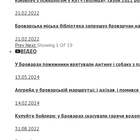
21.02.2022
Броварська міська бібліотека запрошує броварчан 
21.02.2022
Prev
Next
Showing
1
Of
19
ВІДЕО
У Броварах пожежники врятували дитину і собаку з 
13.05.2024
Апгрейд у броварській маршрутці: і доїхав, і помився
14.02.2024
Купуйте бойлери: у Броварах скасували гаряче водоп
31.08.2022