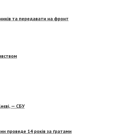
сників та передавати на фронт
бивством
иєві, — СБУ
ин проведе 14 років за ґратами