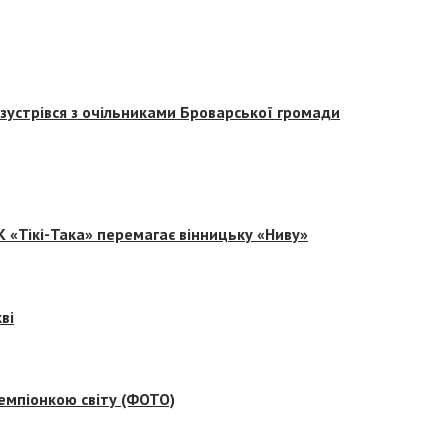
зустрівся з очільниками Броварської громади
 «Тікі-Така» перемагає вінницьку «Ниву»
ві
емпіонкою світу (ФОТО)