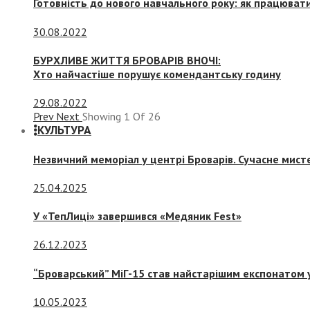
Готовність до нового навчального року: як працювати
30.08.2022
БУРХЛИВЕ ЖИТТЯ БРОВАРІВ ВНОЧІ:
Хто найчастіше порушує комендантську годину
29.08.2022
Prev
Next
Showing
1
Of
26
КУЛЬТУРА
Незвичний меморіал у центрі Броварів. Сучасне мис
25.04.2025
У «ТепЛиці» завершився «Медяник Fest»
26.12.2023
“Броварський” МіГ-15 став найстарішим експонатом у
10.05.2023