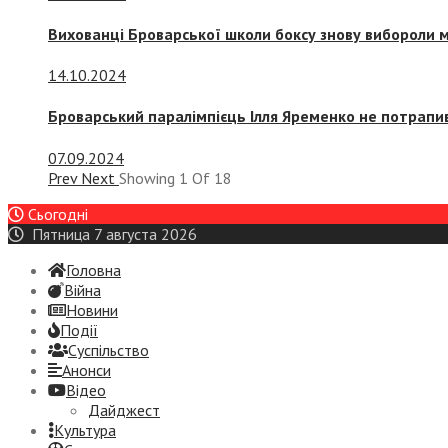
Вихованці Броварської школи боксу знову вибороли 
14.10.2024
Броварський паралімпієць Ілля Яременко не потрапив
07.09.2024
Prev
Next
Showing
1
Of
18
Сьогодні
Пятница 7 августа 2026
Головна
Війна
Новини
Події
Суспiльство
Анонси
Відео
Дайджест
Культура