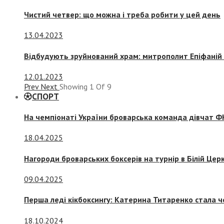
Чистий четвер: що можна і треба робити у цей день
13.04.2023
Відбудують зруйнований храм: митрополит Епіфаній 
12.01.2023
Prev
Next
Showing
1
Of
9
СПОРТ
На чемпіонаті України броварська команда дівчат ФК
18.04.2025
Нагороди броварських боксерів на турнір в Білій Церк
09.04.2025
Перша леді кікбоксингу: Катерина Титаренко стала ч
18.10.2024