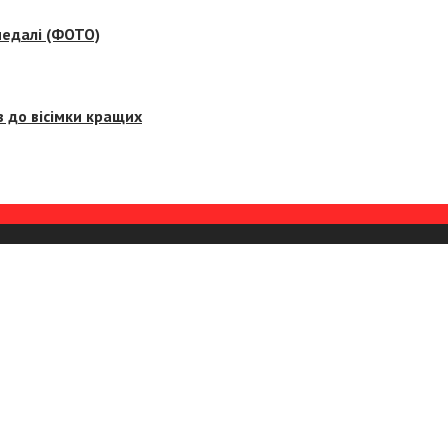
медалі (ФОТО)
 до вісімки кращих