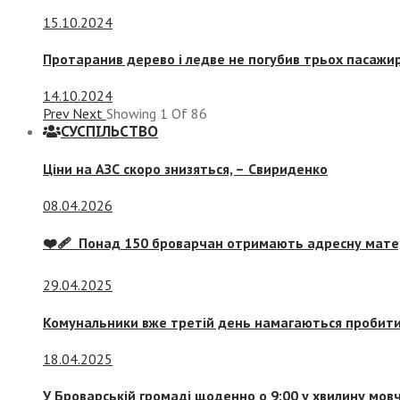
15.10.2024
Протаранив дерево і ледве не погубив трьох пасажир
14.10.2024
Prev
Next
Showing
1
Of
86
СУСПIЛЬСТВО
Ціни на АЗС скоро знизяться, –
Свириденко
08.04.2026
❤️‍🩹 Понад 150 броварчан отримають адресну мат
29.04.2025
Комунальники вже третій день намагаються пробити 
18.04.2025
У Броварській громаді щоденно о 9:00 у хвилину мо