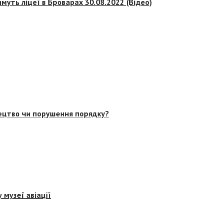
муть ліцеї в Броварах 30.08.2022 (Відео)
тецтво чи порушення порядку?
 музеї авіації