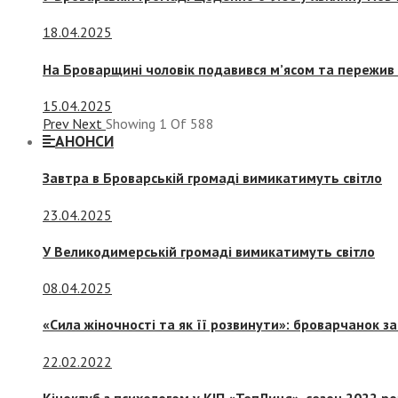
18.04.2025
На Броварщині чоловік подавився м’ясом та пережив 
15.04.2025
Prev
Next
Showing
1
Of
588
АНОНСИ
Завтра в Броварській громаді вимикатимуть світло
23.04.2025
У Великодимерській громаді вимикатимуть світло
08.04.2025
«Сила жіночності та як її розвинути»: броварчанок 
22.02.2022
Кіноклуб з психологом у КІП «ТепЛиця», сезон 2022 р