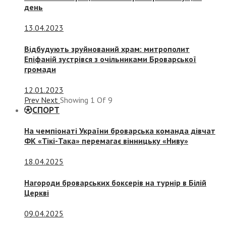
день
13.04.2023
Відбудують зруйнований храм: митрополит
Епіфаній зустрівся з очільниками Броварської
громади
12.01.2023
Prev
Next
Showing
1
Of
9
СПОРТ
На чемпіонаті України броварська команда дівчат
ФК «Тікі-Така» перемагає вінницьку «Ниву»
18.04.2025
Нагороди броварських боксерів на турнір в Білій
Церкві
09.04.2025