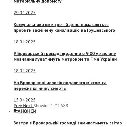
матеріальну допомогу
29.04.2025
Комунальники вже третій день намагаються
пробити засмічену каналізацію на Грушевського
18.04.2025
У Броварській громаді щоденно о 9:00 у хвилину
мовчання лунатимуть метроном та Гімн України
18.04.2025
На Броварщині чоловік подавився м’ясом та
пережив клінічну смерть
15.04.2025
Prev
Next
Showing
1
Of
588
АНОНСИ
Завтра в Броварській громаді вимикатимуть світло