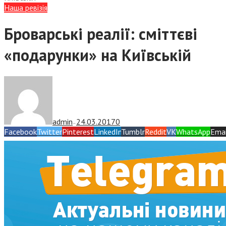
Наша ревізія
Броварські реалії: сміттєві
«подарунки» на Київській
admin
24.03.2017
0
—
Facebook
Twitter
Pinterest
LinkedIn
Tumblr
Reddit
VK
WhatsApp
Emai