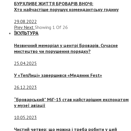
БУРХЛИВЕ ЖИТТЯ БРОВАРІВ ВНОЧІ:
Хто найчастіше порушує комендантську годину
29.08.2022
Prev
Next
Showing
1
Of
26
КУЛЬТУРА
Незвичний меморіал у центрі Броварів. Сучасне
мистецтво чи порушення порядку?
25.04.2025
У «ТепЛиці» завершився «Медяник Fest»
26.12.2023
“Броварський” МіГ-15 став найстарішим експонатом
у музеї авіації
10.05.2023
Чистий четвер: що можна і треба робити у цей