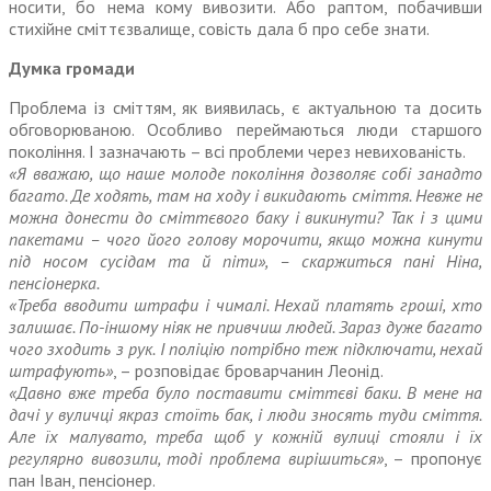
носити, бо нема кому вивозити. Або раптом, побачивши
стихійне сміттєзвалище, совість дала б про себе знати.
Думка громади
Проблема із сміттям, як виявилась, є актуальною та досить
обговорюваною. Особливо переймаються люди старшого
покоління. І зазначають – всі проблеми через невихованість.
«Я вважаю, що наше молоде покоління дозволяє собі занадто
багато. Де ходять, там на ходу і викидають сміття. Невже не
можна донести до сміттєвого баку і викинути? Так і з цими
пакетами – чого його голову морочити, якщо можна кинути
під носом сусідам та й піти», – скаржиться пані Ніна,
пенсіонерка.
«Треба вводити штрафи і чималі. Нехай платять гроші, хто
залишає. По-іншому ніяк не привчиш людей. Зараз дуже багато
чого зходить з рук. І поліцію потрібно теж підключати, нехай
штрафують»
, – розповідає броварчанин Леонід.
«Давно вже треба було поставити сміттєві баки. В мене на
дачі у вуличці якраз стоїть бак, і люди зносять туди сміття.
Але їх малувато, треба щоб у кожній вулиці стояли і їх
регулярно вивозили, тоді проблема вирішиться»
, – пропонує
пан Іван, пенсіонер.