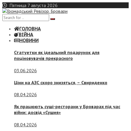
Skip
Пятница 7 августа 2026
to
content
ГОЛОВНА
ВІЙНА
НОВИНИ
Статуетки як ідеальний подарунок для
поціновувачів прекрасного
03.06.2026
Ціни на АЗС скоро знизяться, –
Свириденко
08.04.2026
Як працюють суші-ресторани у Броварах під час
війни: досвід «Сушия»
08.04.2026