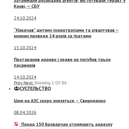
Затримали російських агентів, які готували теракт у
Києві, — СБУ
24.10.2024
“Накачав” дитину психотропами та згвалтував –
киянин проведе 14 років за ґратами
15.10.2024
Протаранив дерево і ледве не погубив трьох
пасажирів
14.10.2024
Prev
Next
Showing
1
Of
86
СУСПIЛЬСТВО
Ціни на АЗС скоро знизяться, –
Свириденко
08.04.2026
Понад 150 броварчан отримають адресну