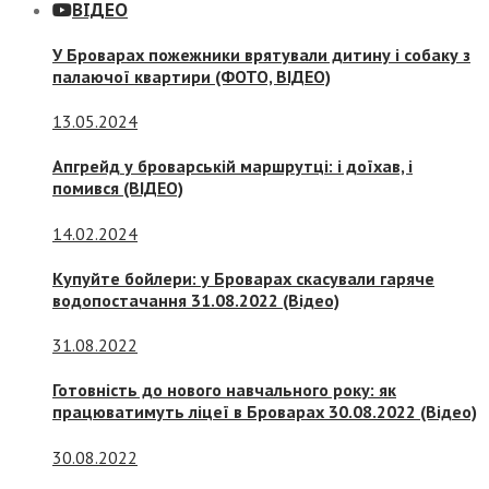
ВІДЕО
У Броварах пожежники врятували дитину і собаку з
палаючої квартири (ФОТО, ВІДЕО)
13.05.2024
Апгрейд у броварській маршрутці: і доїхав, і
помився (ВІДЕО)
14.02.2024
Купуйте бойлери: у Броварах скасували гаряче
водопостачання 31.08.2022 (Відео)
31.08.2022
Готовність до нового навчального року: як
працюватимуть ліцеї в Броварах 30.08.2022 (Відео)
30.08.2022