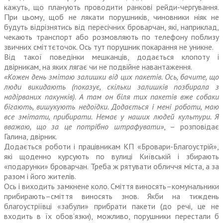
кажуть, що планують проводити ранкові рейди-чергування.
При цьому, щоб не лякати порушників, чиновники ніяк не
будуть відрізнятись від пересічних броварчан, які, наприклад,
чекають транспорт або розмовляють по телефону поблизу
звичних сміттєточок. Ось тут порушник покарання не уникне.
Від такої поведінки мешканців, додається клопоту і
двірникам, на яких лягає чи не подвійне навантаження.
«Кожен день змітаю залишки від цих пакетів. Ось, бачите, що
люди викидають (показує, скільки залишків позбирала з
надірваних пакунків). А там он біля тих пакетів вже собаки
бігають, вишукують недоїдки. Додається і мені роботи, маю
все змітати, прибирати. Немає у наших людей культури. Я
вважаю, що за це потрібно штрафувати»
, – розповідає
Галина, двірник.
Додається роботи і працівникам КП «Бровари-Благоустрій»,
які щоденно курсують по вулиці Київській і збирають
«подарунки» броварчан. Треба ж рятувати обличчя міста, а за
разом і його жителів.
Ось і виходить замкнене коло. Сміття виносять–комунальники
прибирають–сміття виносять знов. Якби на тиждень
благоустріївці «забули» прибрати пакети (до речі, це не
входить в їх обов’язки), можливо, порушники перестали б