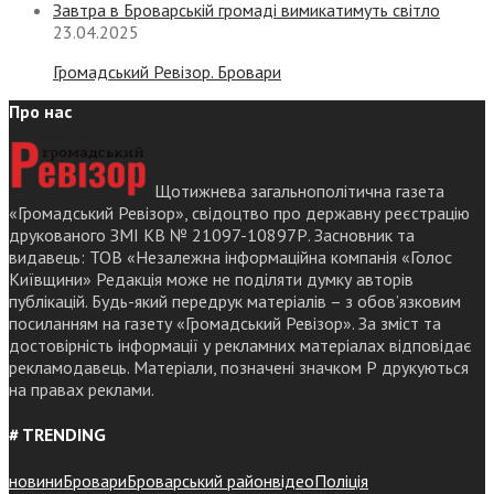
Завтра в Броварській громаді вимикатимуть світло
23.04.2025
Громадський Ревізор. Бровари
Про нас
Щотижнева загальнополітична газета
«Громадський Ревізор», свідоцтво про державну реєстрацію
друкованого ЗМІ КВ № 21097-10897Р. Засновник та
видавець: ТОВ «Незалежна інформаційна компанія «Голос
Київщини» Редакція може не поділяти думку авторів
публікацій. Будь-який передрук матеріалів – з обов’язковим
посиланням на газету «Громадський Ревізор». За зміст та
достовірність інформації у рекламних матеріалах відповідає
рекламодавець. Матеріали, позначені значком Р друкуються
на правах реклами.
# TRENDING
новини
Бровари
Броварський район
відео
Поліція