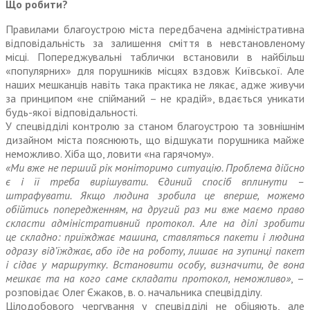
Що робити?
Правилами благоустрою міста передбачена адміністративна
відповідальність за залишення сміття в невстановленому
місці. Попереджувальні таблички встановили в найбільш
«популярних» для порушників місцях вздовж Київської. Але
наших мешканців навіть така практика не лякає, адже живучи
за принципом «не спійманий – не крадій», вдається уникати
будь-якої відповідальності.
У спецвідділі контролю за станом благо­устрою та зовнішнім
дизайном міста пояснюють, що відшукати порушника майже
неможливо. Хіба що, ловити «на гарячому».
«Ми вже не перший рік моніторимо ситуацію. Проблема дійсно
є і її треба вирішувати. Єдиний спосіб вплинути –
штрафувати. Якщо людина зробила це вперше, можемо
обійтись попередженням, на другий раз ми вже маємо право
скласти адміністративний протокол. Але на ділі зробити
це складно: приїжджає машина, ставляться пакети і людина
одразу від’їжджає, або їде на роботу, лишає на зупинці пакет
і сідає у маршрутку. Встановити особу, визначити, де вона
мешкає та на кого саме складати протокол, неможливо»
, –
розповідає Олег Єжаков, в. о. начальника спецвідділу.
Цілодобового чергування у спецвідділі не обіцяють, але