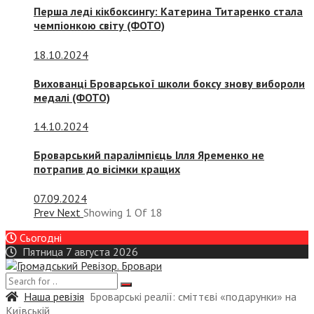
Перша леді кікбоксингу: Катерина Титаренко стала
чемпіонкою світу (ФОТО)
18.10.2024
Вихованці Броварської школи боксу знову вибороли
медалі (ФОТО)
14.10.2024
Броварський паралімпієць Ілля Яременко не
потрапив до вісімки кращих
07.09.2024
Prev
Next
Showing
1
Of
18
Сьогодні
Пятница 7 августа 2026
Наша ревізія
Броварські реалії: сміттєві «подарунки» на
Київській