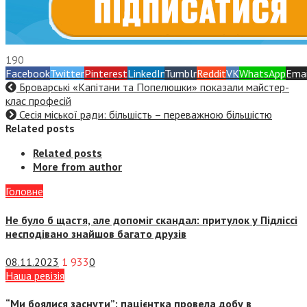
190
Facebook
Twitter
Pinterest
LinkedIn
Tumblr
Reddit
VK
WhatsApp
Emai
Броварські «Капітани та Попелюшки» показали майстер-
клас професій
Сесія міської ради: більшість – переважною більшістю
Related posts
Related posts
More from author
Головне
Не було б щастя, але допоміг скандал: притулок у Підліссі
несподівано знайшов багато друзів
08.11.2023
1 933
0
Наша ревізія
“Ми боялися заснути”: пацієнтка провела добу в