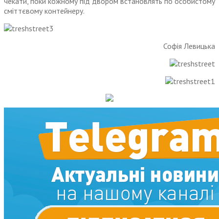
чекати, поки кожному під двором встановлять по особистому
сміттєвому контейнеру.
Софія Левицька