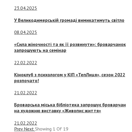
23.04.2025
У Великодимерській громаді вимикатимуть світло
08.04.2025
«Сила жіночності та як її розвинути»: броварчанок
запрошують на семінар
22.02.2022
Кіноклуб з психологом у КІП «ТепЛиця», сезон 2022
розпочато!
21.02.2022
Броварська міська бібліотека запрошує броварчан
на художню виставку «Живопис життя»
21.02.2022
Prev
Next
Showing
1
Of
19