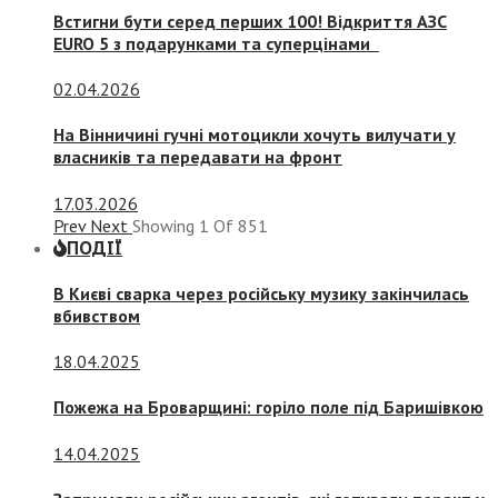
Встигни бути серед перших 100! Відкриття АЗС
EURO 5 з подарунками та суперцінами
02.04.2026
На Вінничині гучні мотоцикли хочуть вилучати у
власників та передавати на фронт
17.03.2026
Prev
Next
Showing
1
Of
851
ПОДІЇ
В Києві сварка через російську музику закінчилась
вбивством
18.04.2025
Пожежа на Броварщині: горіло поле під Баришівкою
14.04.2025