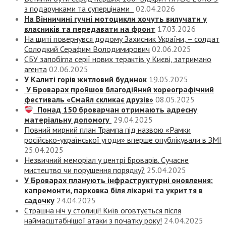
з подарунками та суперцінами
02.04.2026
На Вінничині гучні мотоцикли хочуть вилучати у
власників та передавати на фронт
17.03.2026
На щиті повернувся додому Захисник України, – солдат
Солодкий Серафим Володимирович
02.06.2025
СБУ запобігла серії нових терактів у Києві, затримано
агента
02.06.2025
У Калиті горів житловий будинок
19.05.2025
У Броварах пройшов благодійний хореографічний
фестиваль «Смайл скликає друзів»
08.05.2025
Понад 150 броварчан отримають адресну
матеріальну допомогу
29.04.2025
Повний мирний план Трампа під назвою «‎Рамки
російсько-української угоди» вперше опублікували в ЗМІ
25.04.2025
Незвичний меморіал у центрі Броварів. Сучасне
мистецтво чи порушення порядку?
25.04.2025
У Броварах планують інфраструктурні оновлення:
капремонти, парковка біля лікарні та укриття в
садочку
24.04.2025
Страшна ніч у столиці! Київ оговтується після
наймасштабнішої атаки з початку року!
24.04.2025