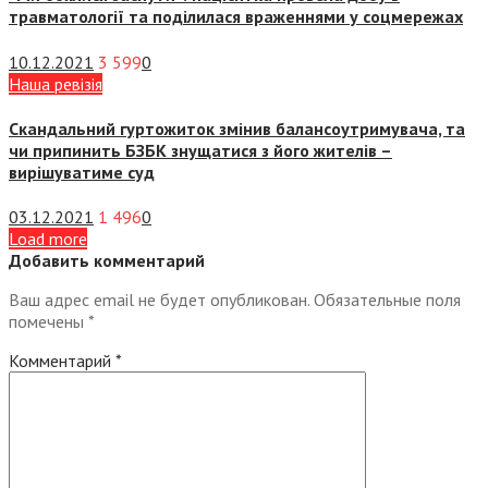
травматології та поділилася враженнями у соцмережах
10.12.2021
3 599
0
Наша ревізія
Скандальний гуртожиток змінив балансоутримувача, та
чи припинить БЗБК знущатися з його жителів –
вирішуватиме суд
03.12.2021
1 496
0
Load more
Добавить комментарий
Ваш адрес email не будет опубликован.
Обязательные поля
помечены
*
Комментарий
*