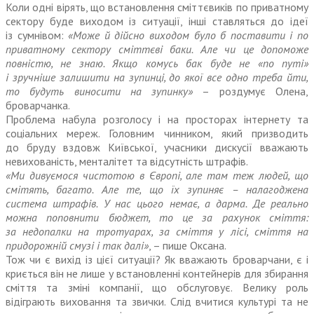
Коли одні вірять, що встановлення сміттєвиків по приватному
сектору буде виходом із ситуації, інші ставляться до ідеї
із сумнівом:
«Може й дійсно виходом було б поставити і по
приватному сектору сміттєві баки. Але чи це допоможе
повністю, не знаю. Якщо комусь бак буде не «по путі»
і зручніше залишити на зупинці, до якої все одно треба йти,
то будуть виносити на зупинку»
– роздумує Олена,
броварчанка.
Проблема набула розголосу і на просторах інтернету та
соціальних мереж. Головним чинником, який призводить
до бруду вздовж Київської, учасники дискусії вважають
невихованість, менталітет та відсутність штрафів.
«Ми дивуємося чистотою в Європі, але там теж людей, що
смітять, багато. Але те, що їх зупиняє – налагоджена
система штрафів. У нас цього немає, а дарма. Де реально
можна поповнити бюджет, то це за рахунок сміття:
за недопалки на тротуарах, за сміття у лісі, сміття на
придорожній смузі і так далі»
, – пише Оксана.
Тож чи є вихід із цієї ситуації? Як вважають броварчани, є і
криється він не лише у встановленні контейнерів для збирання
сміття та зміні компанії, що обслуговує. Велику роль
відіграють виховання та звички. Слід вчитися культурі та не