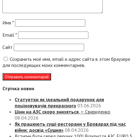
Имя
*
Email
*
Сайт
Сохранить моё имя, email и адрес сайта в этом браузере
для последующих моих комментариев.
Стрічка новин
Статуетки як ідеальний подарунок для
поціновувачів прекрасного
03.06.2026
Ціни на АЗС скоро знизяться, –
Свириденко
08.04.2026
Як працюють суші-ресторани у Броварах під час
війни: досвід «Сушия»
08.04.2026
Встигни бути серед перших 100! Відкриття АЗС EURO 5