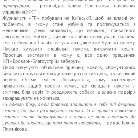
тротуарах»
, – розповідає Галина Плотнікова, начальник
управління ЖКГ.
Журналісти «ГР» побували на Київській, щоб на власні очі
побачити, в якому стані узбіччя та поспілкуватися з
мешканцями. Деякі вважають, що мешканці приватного
сектору вже, мабуть, звикли постійно порушувати правила
сміттє­збирання. І навіть не уявляють, як може бути по-іншому.
Навіщо купувати спеціальні пакети, витрачати кошти.
Простіше виставити в чому є, все одно працівники
КП «Бровари-Благоустрій» заберуть.
Деякі озвучують об’єктивні причини, мовляв, «Комунтранс»
вивозить побутові відходи лише раз на тиждень, а у весняний
період об’єми сміття збільшуються, тому господарям
приватних садиб просто немає, де складати пакети зі
сміттям. Біля воріт їх роздирають собаки, а власне подвір’я
захаращувати не хочеться.
«З одного боку, люди бояться залишати в себе під дворами
сміття, бо його розтягують собаки. Та й графіки вивезення
сміття часто порушуються. І через це вони виносять до
зупинки, бо знають, що там точно заберуть»,
– додає Галина
Плотнікова.