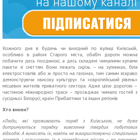
Кожного дня в будень чи вихідний по вулиці Київській,
особливо в районі Старого міста, обабіч дороги можна
побачити десь поодинокі, а десь складені чималими купами
пакети зі сміттям. Вони лежать скрізь – на зупинках, біля
електростовпів або ж просто на газонах, тим самим яскраво
демонструючи «високу культуру» та «європейський рівень»
місцевих жителів приватного сектора. Адже цією дорогою –
частиною міжнародної траси – проїжджає чимало гостей з
сусідньої Білорусі, країн Прибалтики та інших регіонів
Хто винен?
«Люди, які проживають поряд з Київсь­кою, не дуже
дотримуються порядку вивезення твердих побутових
відходів. А виносять їх, навіть не використовуючи спеціальних
пакетів, і залишають їх в громадських місцях – на зупинках,