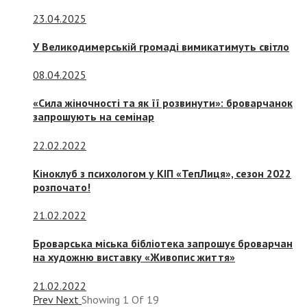
23.04.2025
У Великодимерській громаді вимикатимуть світло
08.04.2025
«Сила жіночності та як її розвинути»: броварчанок
запрошують на семінар
22.02.2022
Кіноклуб з психологом у КІП «ТепЛиця», сезон 2022
розпочато!
21.02.2022
Броварська міська бібліотека запрошує броварчан
на художню виставку «Живопис життя»
21.02.2022
Prev
Next
Showing
1
Of
19