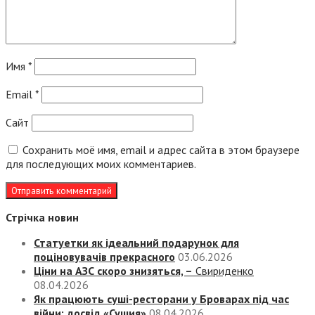
Имя
*
Email
*
Сайт
Сохранить моё имя, email и адрес сайта в этом браузере
для последующих моих комментариев.
Стрічка новин
Статуетки як ідеальний подарунок для
поціновувачів прекрасного
03.06.2026
Ціни на АЗС скоро знизяться, –
Свириденко
08.04.2026
Як працюють суші-ресторани у Броварах під час
війни: досвід «Сушия»
08.04.2026