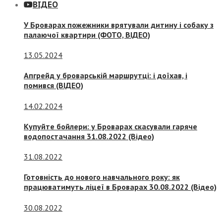
ВІДЕО
У Броварах пожежники врятували дитину і собаку з
палаючої квартири (ФОТО, ВІДЕО)
13.05.2024
Апгрейд у броварській маршрутці: і доїхав, і
помився (ВІДЕО)
14.02.2024
Купуйте бойлери: у Броварах скасували гаряче
водопостачання 31.08.2022 (Відео)
31.08.2022
Готовність до нового навчального року: як
працюватимуть ліцеї в Броварах 30.08.2022 (Відео)
30.08.2022