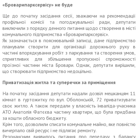
«Броварипарксервісу» не буде
Ще до початку засідання сесії, зважаючи на рекомендації
профільної комісії та погоджувальної ради, депутати
виключили з порядку денного питання щодо створення в місті
комунального підприємства «Бровари­парксервіс».
Як зазначається в пояснювальній записці, дане підприємство
планували створити для організації дорожнього руху в
частині впорядкування робіт з паркування та створення умов,
сприятливих для збільшення пропускної спроможності
проїзної частини міста Бровари. Однак, депутати вирішили,
що створювати підприємство недоцільно.
Приватизація житла та суперечки за приміщення
На початку засідання депутати надали дозвіл мешканцям 11
кімнат в гуртожитку по вул. Оболонській, 72 приватизувати
своє житло. А також передали у власність інваліда-учасника
АТО Анатолія Фатєєва частину квартири, що була придбана
за кошти обласного бюджету.
Крім того, дозволили списати комунальне майно, яке повністю
вичерпало свій ресурс і не підлягає ремонту.
Резонансним виявилось питання про передачу з балансу