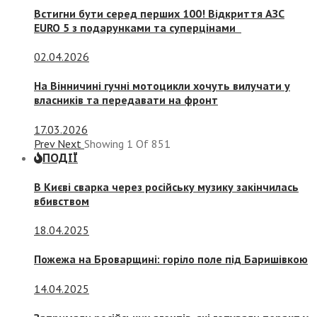
Встигни бути серед перших 100! Відкриття АЗС
EURO 5 з подарунками та суперцінами
02.04.2026
На Вінничині гучні мотоцикли хочуть вилучати у
власників та передавати на фронт
17.03.2026
Prev
Next
Showing
1
Of
851
ПОДІЇ
В Києві сварка через російську музику закінчилась
вбивством
18.04.2025
Пожежа на Броварщині: горіло поле під Баришівкою
14.04.2025