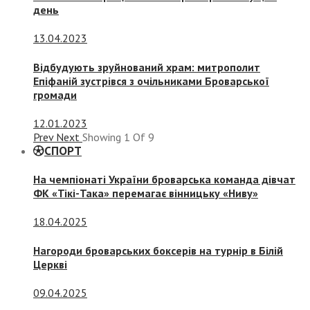
день
13.04.2023
Відбудують зруйнований храм: митрополит
Епіфаній зустрівся з очільниками Броварської
громади
12.01.2023
Prev
Next
Showing
1
Of
9
СПОРТ
На чемпіонаті України броварська команда дівчат
ФК «Тікі-Така» перемагає вінницьку «Ниву»
18.04.2025
Нагороди броварських боксерів на турнір в Білій
Церкві
09.04.2025