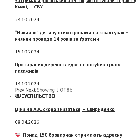
Затримали російських агентів, які готували теракт у
Києві, — СБУ
24.10.2024
“Накачав” дитину психотропами та згвалтував –
киянин проведе 14 років за ґратами
15.10.2024
Протаранив дерево і ледве не погубив трьох
пасажирів
14.10.2024
Prev
Next
Showing
1
Of
86
СУСПIЛЬСТВО
Ціни на АЗС скоро знизяться, –
Свириденко
08.04.2026
Понад 150 броварчан отримають адресну