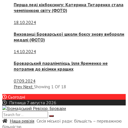
Перша леді кікбоксингу: Катерина Титаренко стала
чемпіонкою світу (ФОТО)
18.10.2024
Вихованці Броварської школи боксу знову вибороли
медалі (ФОТО)
14.10.2024
Броварський паралімпієць Ілля Яременко не
потрапив до вісімки кращих
07.09.2024
Prev
Next
Showing
1
Of
18
Сьогодні
Пятница 7 августа 2026
Наша ревізія
Сесія міської ради: більшість – переважною
більшістю