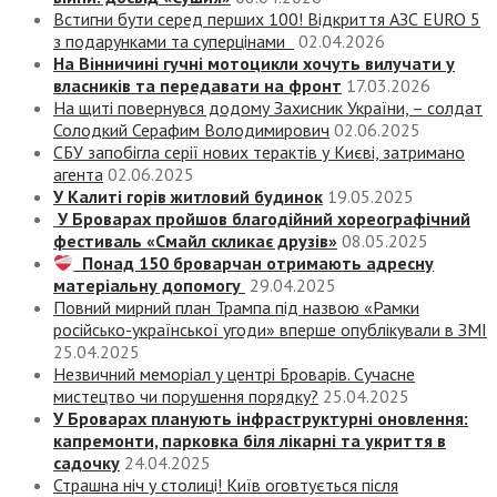
Встигни бути серед перших 100! Відкриття АЗС EURO 5
з подарунками та суперцінами
02.04.2026
На Вінничині гучні мотоцикли хочуть вилучати у
власників та передавати на фронт
17.03.2026
На щиті повернувся додому Захисник України, – солдат
Солодкий Серафим Володимирович
02.06.2025
СБУ запобігла серії нових терактів у Києві, затримано
агента
02.06.2025
У Калиті горів житловий будинок
19.05.2025
У Броварах пройшов благодійний хореографічний
фестиваль «Смайл скликає друзів»
08.05.2025
Понад 150 броварчан отримають адресну
матеріальну допомогу
29.04.2025
Повний мирний план Трампа під назвою «‎Рамки
російсько-української угоди» вперше опублікували в ЗМІ
25.04.2025
Незвичний меморіал у центрі Броварів. Сучасне
мистецтво чи порушення порядку?
25.04.2025
У Броварах планують інфраструктурні оновлення:
капремонти, парковка біля лікарні та укриття в
садочку
24.04.2025
Страшна ніч у столиці! Київ оговтується після