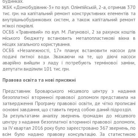
будинках.
ЖБК «Домобудівник-3» по вул. Олімпійсь­кій, 2-а, отримав 370
тис. грн. на капітальний ремонт конструктивних елементів та
внутрішньобудинкових систем, а також капітальний ремонт
м’якої покрівлі.
ОСББ «Травневий» по вул. М. Лагунової, 2 за рахунок коштів
міського бюджету встановить металопластикові вікна в
місцях загального користування.
ОСББ «Незалежності, 17» планує встановити насоси для
подачі питної води. Зважаючи на те, що діючі насоси
аварійно вийш­ли з ладу і потребують термінової заміни,
депутати виділили 101 тис. грн.
Правова освіта та нові присяжні
Представник Броварського місцевого центру з надання
безоплатної вторинної правової допомоги представила на
затвердження Програму правової освіти, де чітко прописані
основні завдання, що ставить перед собою даний підрозділ.
За результатами аналізу звернень громадян до місцевого
центру з надання безоплатної вторинної правової допомоги,
за ІV квартал 2016 року було зареєстровано 367 звернень, по
всім було надано правову консультацію. За статистикою