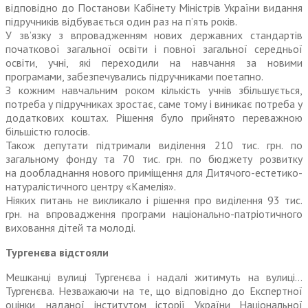
відповідно до Постанови Кабінету Міністрів України видання
підручників відбувається один раз на п’ять років.
У зв’язку з впровадженням нових державних стандартів
початкової загальної освіти і повної загальної середньої
освіти, учні, які переходили на навчання за новими
програмами, забезпечувались підручниками поетапно.
З кожним навчальним роком кількість учнів збільшується,
потреба у підручниках зростає, саме тому і виникає потреба у
додаткових коштах. Рішення було прийнято переважною
більшістю голосів.
Також депутати підтримали виділення 210 тис. грн. по
загальному фонду та 70 тис. грн. по бюджету розвитку
на дообладнання нового приміщення для Дитячого-естетико-
натуралістичного цент­ру «Камелія».
Ніяких питань не викликало і рішення про виділення 93 тис.
грн. на впровадження програми національно-патріотичного
виховання дітей та молоді.
Тургенєва відстояли
Мешканці вулиці Тургенєва і надалі житимуть на вулиці…
Тургенєва. Незважаючи на те, що відповідно до Експертної
оцінки, наданої інститутом історії України Націо­­нальної