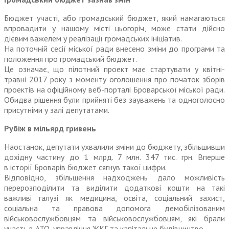
Бюджет участі, або громадський бюджет, який намагаються
впровадити у нашому місті цьогоріч, може стати дійсно
дієвим важелем у реалізації громадських ініціатив.
На поточній сесії міської ради внесено зміни до програми та
положення про громадський бюджет.
Це означає, що пілотний проект має стартувати у квітні-
травні 2017 року з моменту оголошення про початок зборів
проектів на офіційному веб-порталі Броварсь­кої міської ради.
Обидва рішення були прийняті без зауважень та одноголосно
присутніми у залі депутатами.
Рубіж в мільярд гривень
Наостанок, депутати ухвалили зміни до бюджету, збільшивши
дохідну частину до 1 млрд. 7 млн. 347 тис. грн. Вперше
в історії Броварів бюджет сягнув такої цифри.
Відповідно, збільшення надходжень дало можливість
перерозподілити та виділити додаткові кошти на такі
важливі галузі як медицина, освіта, соціальний захист,
соціальна та правова допомога демобілізованим
військовослужбовцям та військовослужбовцям, які брали
участь в АТО, управління ЖКГ та капітальне будівництво.