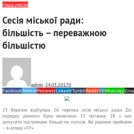
Наша ревізія
Сесія міської ради:
більшість – переважною
більшістю
admin
24.03.2017
0
—
Facebook
Twitter
Pinterest
LinkedIn
Tumblr
Reddit
VK
WhatsApp
Emai
23 березня відбулась 26 чергова сесія міської ради. До
порядку денного було включено 33 питання, 28 з них
депутати підтримали більшістю голосів. Які рішення прийняли
– в огляді «ГР»