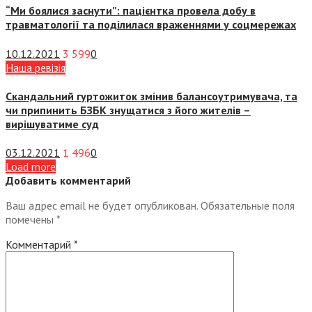
“Ми боялися заснути”: пацієнтка провела добу в
травматології та поділилася враженнями у соцмережах
10.12.2021
3 599
0
Наша ревізія
Скандальний гуртожиток змінив балансоутримувача, та
чи припинить БЗБК знущатися з його жителів –
вирішуватиме суд
03.12.2021
1 496
0
Load more
Добавить комментарий
Ваш адрес email не будет опубликован.
Обязательные поля
помечены
*
Комментарий
*