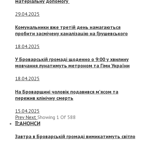
матеріальну допомогу
29.04.2025
Комунальники вже третій день намагаються
пробити засмічену каналізацію на Грушевського
18.04.2025
У Броварській громаді щоденно о 9:00 у хвилину
мовчання лунатимуть метроном та Гімн України
18.04.2025
На Броварщині чоловік подавився м’ясом та
пережив клінічну смерть
15.04.2025
Prev
Next
Showing
1
Of
588
АНОНСИ
Завтра в Броварській громаді вимикатимуть світло