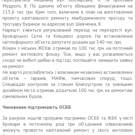
Мудрого, 8. По даному об’єкту збільшено фінансування на
213,6 тис. грн. Крім того, включили в план на виготовлення
проекту капітального ремонту міжбудинкового проїзду та
тротуару будинок за адресою вул. Шевченка, 8.
Нарешті з’явиться регульований перехід на перехресті вул.
Броварської Сотні та Кільцевої дороги. На встановлення
світлофорного об’єкта депутати додали ще 540 тис. грн.
Кожен з міських ЖЕКів отримав по 100 тис. грн. на поточний
ремонт житлового фонду. Тож, якщо у вас розвалюються
сходи чи вибиті шибки в під’їзді, поспішайте залишити заявку
на ремонт.
Не варто розслаблятись і власникам незаконно встановлених
об’єктів – гаражів, МАФів, тимчасових споруд, тощо.
Спецвідділ контролю за станом благоустрою та зов­нішнім
дизайном міста отримав додаткові 100 тис. грн. на демонтаж
самовільних будов.
Чиновники підтримають ОСББ
За рахунок коштів програми підтримки ОСББ та ЖБК у місті
Бровари в поточному році три об’єднання співвласників
зможуть провести капітальний ремонт у своїх житлових