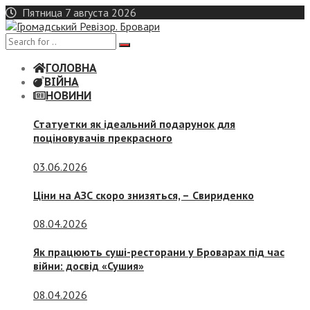
Skip
Пятница 7 августа 2026
to
content
ГОЛОВНА
ВІЙНА
НОВИНИ
Статуетки як ідеальний подарунок для
поціновувачів прекрасного
03.06.2026
Ціни на АЗС скоро знизяться, –
Свириденко
08.04.2026
Як працюють суші-ресторани у Броварах під час
війни: досвід «Сушия»
08.04.2026