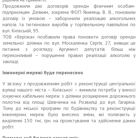
Продовжили дію договорів оренди фізичним особам-
підприємцям. Деяким, зокрема ФОП Якимець В. В., поновили
договір із умовою – заборонили реалізацію алкогольних
напоїв та тютюнових виробів у торгівельному павільйоні по
вул. Київсь­кій, 95.
ТОВ «Берізка» позбавили права поновити договір оренди
земельної ділянки по вул. Москаленка Сергія, 27, знявши це
питання з розгляду. Аргумент депутатів більш ніж
переконливий – порушення правил реалізації алкоголю у
закладі.
Інженерні мережі буде перенесено
У зв’язку з продовженням робіт з реконст­рукції центральної
вулиці нашого міста – Київської – виникла потреба у виносі
існуючих кабельних мереж з ділянки розширення дорожнього
полотна від площі Шевченка на Розвилці до вул. Гагаріна.
Тому до міської програми по будівництву та реконструкції
інженерних мереж було внесено зміни, які полягають у
виділенні 150 тис. грн. на проектування та здійснення даних
робіт.
Громадський бюджет зазнав змін