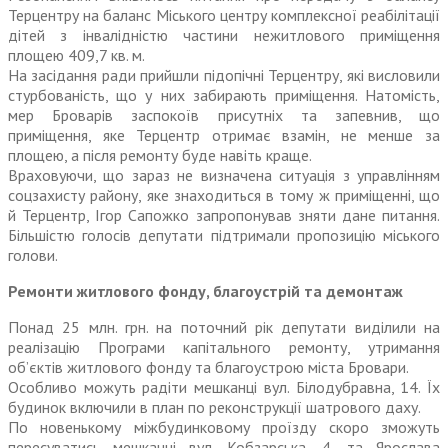
Терцентру на баланс Міського центру комплексної реабілітації
дітей з інвалідністю частини нежитлового приміщення
площею 409,7 кв. м.
На засідання ради прийшли підопічні Терцентру, які висловили
стурбованість, що у них забирають приміщення. Натомість,
мер Броварів заспокоїв присутніх та запевнив, що
приміщення, яке Терцентр отримає взамін, не менше за
площею, а після ремонту буде навіть краще.
Враховуючи, що зараз не визначена ситуація з управлінням
соцзахисту району, яке знаходиться в тому ж приміщенні, що
й Терцентр, Ігор Сапожко запропонував зняти дане питання.
Більшістю голосів депутати підтримали пропозицію міського
голови.
Ремонти житлового фонду, благоустрій та демонтаж
Понад 25 млн. грн. на поточний рік депутати виділили на
реалізацію Програми капітального ремонту, утримання
об’єктів житлового фонду та благоустрою міста Бровари.
Особливо можуть радіти мешканці вул. Білодубравна, 14. Їх
будинок включили в план по реконструкції шатрового даху.
По новенькому міжбудинковому проїзду скоро зможуть
пересуватись мешканці вул. Кобзарська, 4, та Ярослава