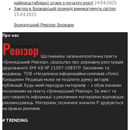
наймасштабнішої атаки з початку року!
24.04.2025
Завтра в Броварській громаді вимикатимуть світло
23.04.2025
Громадський Ревізор. Бровари
Про нас
Щотижнева загальнополітична газета
«Громадський Ревізор», свідоцтво про державну реєстрацію
друкованого ЗМІ КВ № 21097-10897Р. Засновник та
видавець: ТОВ «Незалежна інформаційна компанія «Голос
Київщини» Редакція може не поділяти думку авторів
публікацій. Будь-який передрук матеріалів – з обов’язковим
посиланням на газету «Громадський Ревізор». За зміст та
достовірність інформації у рекламних матеріалах відповідає
рекламодавець. Матеріали, позначені значком Р друкуються
на правах реклами.
# TRENDING