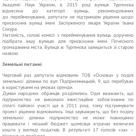
Академії Наук України, в 2015 році вулиця Тургенєва
віднесена до категорії вулиць, рекомендованих
до перейменування, депутати не підтримали рішення щодо
присвоєння вулиці імені Заслуженого лікаря України Івана
Сокура.
Натомість, голові комісії з перейменування вулиць доручено
підібрати іншу вулицю для присвоєння імені Почесного
громадянина міста. Вулиця ж Тургенєва залишиться зі старою
назвою.
Земельні питанні
Черговий раз депутати відмовили ТОВ «Основа» у поділі
земельної ділянки по вул. Підприємницькій, 9, що перебуває
в користуванні на умовах оренди.
Думки народних обранців розділились. Одні вважають, що
підприємство не виконало інвестиційне зобов’язання по
сплаті пайової участі ще в 2011 році, тому підтримувати
проект рішення відмовились. Інші зауважують, що без поділу
земельної ділянки підприємство не може повноцінно
працювати і міський бюджет щомісяця втрачає величезні
кошти у вигляді податків. В результаті 17 голосів «за» –
рішення не прийнято.