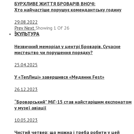
БУРХЛИВЕ ЖИТТЯ БРОВАРІВ ВНОЧІ:
Хто найчастіше порушує комендантську годину
29.08.2022
Prev
Next
Showing
1
Of
26
КУЛЬТУРА
Незвичний меморіал у центрі Броварів. Сучасне
мистецтво чи порушення порядку?
25.04.2025
У «ТепЛиці» завершився «Медяник Fest»
26.12.2023
“Броварський” МіГ-15 став найстарішим експонатом
у музеї авіації
10.05.2023
Чистий четвер: що можна і треба робити у цей