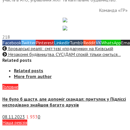
Команда «ГР»
218
Facebook
Twitter
Pinterest
LinkedIn
Tumblr
Reddit
VK
WhatsApp
Emai
Броварські реалії: сміттєві «подарунки» на Київській
Незаконні будівництва. СУСІДАМ спокій тільки сниться…
Related posts
Related posts
More from author
Головне
Не було б щастя, але допоміг скандал: притулок у Підліссі
несподівано знайшов багато друзів
08.11.2023
1 933
0
Наша ревізія