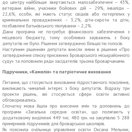
до цент­ру найбільше звертаються: мало­забезпечені – 43%,
ветерани війни, учасники бойових дій – 29%, інваліди –
22,6%, особи, які мають статус свідків або потерпілих у
кримінальних провадженнях – 3,2%, діти-сироти та діти,
позбавлені батьківського піклування – 2,2%.
Дана програма не потребує фінансового забезпечення з
місцевого бюджету, тому особливих зауважень з боку
депутатів не було. Рішення затверджено більшістю голосів.
Наступним рішенням депутати внесли зміни в рішення «Про
затвердження списку присяжних Броварського міськрайонного
суду» та поповнили ряди засідателів трьома броварчанами.
Підручники, «Камелія» та патріотичне виховання
Питання, що стосуються виховання підростаючого покоління,
викликають чималий інтерес з боку депутатів. Відразу три
проекти рішень, які стосуються сфери освіти активно
обговорювались.
Спочатку мова йшла про внесення змін та доповнень до
програми «Загальна середня освіта», що полягають у
додатковому виділенні 449 тис. 480 грн. на закупівлю 5 288
примірників підручників для броварських школярів.
Як пояснила очільниця управління освіти Оксана Мельник,