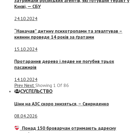
Затримали російських агентів, які готували теракт у
Києві, — СБУ
24.10.2024
“Накачав” дитину психотропами та згвалтував –
киянин проведе 14 років за ґратами
15.10.2024
Протаранив дерево і ледве не погубив трьох
пасажирів
14.10.2024
Prev
Next
Showing
1
Of
86
СУСПIЛЬСТВО
Ціни на АЗС скоро знизяться, –
Свириденко
08.04.2026
Понад 150 броварчан отримають адресну