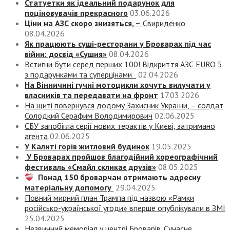
Статуетки як ідеальний подарунок для
поціновувачів прекрасного
03.06.2026
Ціни на АЗС скоро знизяться, –
Свириденко
08.04.2026
Як працюють суші-ресторани у Броварах під час
війни: досвід «Сушия»
08.04.2026
Встигни бути серед перших 100! Відкриття АЗС EURO 5
з подарунками та суперцінами
02.04.2026
На Вінничині гучні мотоцикли хочуть вилучати у
власників та передавати на фронт
17.03.2026
На щиті повернувся додому Захисник України, – солдат
Солодкий Серафим Володимирович
02.06.2025
СБУ запобігла серії нових терактів у Києві, затримано
агента
02.06.2025
У Калиті горів житловий будинок
19.05.2025
У Броварах пройшов благодійний хореографічний
фестиваль «Смайл скликає друзів»
08.05.2025
Понад 150 броварчан отримають адресну
матеріальну допомогу
29.04.2025
Повний мирний план Трампа під назвою «‎Рамки
російсько-української угоди» вперше опублікували в ЗМІ
25.04.2025
Незвичний меморіал у центрі Броварів. Сучасне