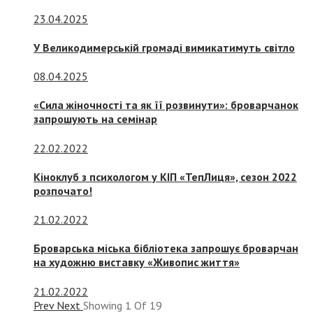
23.04.2025
У Великодимерській громаді вимикатимуть світло
08.04.2025
«Сила жіночності та як її розвинути»: броварчанок
запрошують на семінар
22.02.2022
Кіноклуб з психологом у КІП «ТепЛиця», сезон 2022
розпочато!
21.02.2022
Броварська міська бібліотека запрошує броварчан
на художню виставку «Живопис життя»
21.02.2022
Prev
Next
Showing
1
Of
19