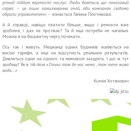
різкий підйом вартості послуг. Люди бояться, що показовий
сервіс – це лише замилювання очей, аби компанію свідомо
обрали управителем»
, – зізнається Галина Плотнікова.
А й справді, навіщо платити більше, якщо і ремонти вже
зроблені, і дах не протікає? Та й інші потреби не нагальні.
Можна й на бюджетну чергу почекати…
Ось так і живуть. Мешканці одних будинків жаліються на
високі тарифи, а інші на від­сутність реальних результатів.
Дивляться один на одного та мимоволі заздрять. І що ж тут
зробиш? Як в тій пісні
«Тільки там де нас нема , там тече жива
вода…»
Ксенія Хотянович