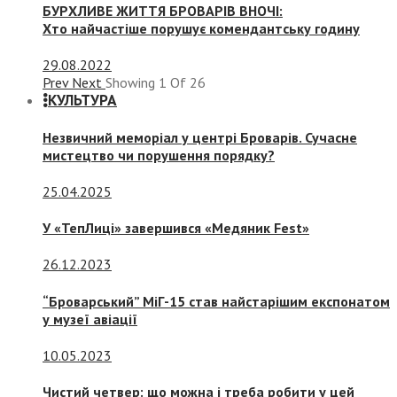
БУРХЛИВЕ ЖИТТЯ БРОВАРІВ ВНОЧІ:
Хто найчастіше порушує комендантську годину
29.08.2022
Prev
Next
Showing
1
Of
26
КУЛЬТУРА
Незвичний меморіал у центрі Броварів. Сучасне
мистецтво чи порушення порядку?
25.04.2025
У «ТепЛиці» завершився «Медяник Fest»
26.12.2023
“Броварський” МіГ-15 став найстарішим експонатом
у музеї авіації
10.05.2023
Чистий четвер: що можна і треба робити у цей