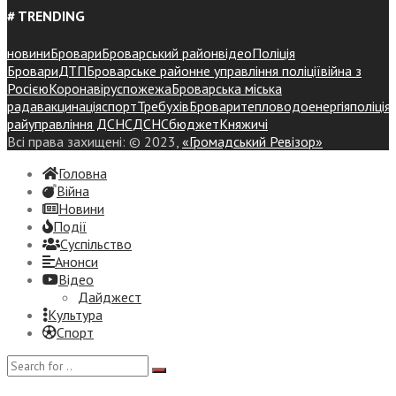
# TRENDING
новини
Бровари
Броварський район
відео
Поліція
Бровари
ДТП
Броварське районне управління поліції
війна з
Росією
Коронавірус
пожежа
Броварська міська
рада
вакцинація
спорт
Требухів
Броваритепловодоенергія
поліція
райуправління ДСНС
ДСНС
бюджет
Княжичі
Всі права захищені: © 2023,
«Громадський Ревізор»
Головна
Війна
Новини
Події
Суспiльство
Анонси
Відео
Дайджест
Культура
Спорт