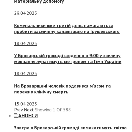
матеріальну допомогу
29.04.2025
Комунальники вже третій день намагаються
пробити засмічену каналізацію на Грушевського
18.04.2025
У Броварській громаді щоденно о 9:00 у хвилину
мовчання лунатимуть метроном та Гімн України
18.04.2025
На Броварщині чоловік подавився м’ясом та
пережив клінічну смерть
15.04.2025
Prev
Next
Showing
1
Of
588
АНОНСИ
Завтра в Броварській громаді вимикатимуть світло