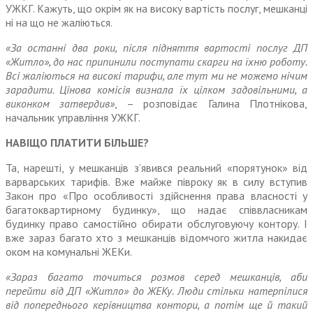
УЖКГ. Кажуть, що окрім як на високу вартість послуг, мешканці
ні на що не жаліються.
«За останні два роки, після під­няття вартості послуг ДП
«Житло», до нас припинили поступати скарги на їхню роботу.
Всі жалі­ються на високі тарифи, але тут ми не можемо нічим
зарадити. Цінова комісія визнала їх цілком задовільними, а
виконком затвердив»
, – розповідає Галина Плотнікова,
начальник управління УЖКГ.
НАВІЩО ПЛАТИТИ БІЛЬШЕ?
Та, нарешті, у мешканців з’явився реальний «порятунок» від
варвар­ських тарифів. Вже майже півроку як в силу вступив
Закон про «Про особливості здійснення права власності у
багатоквартирному будинку», що надає співвласни­кам
будинку право самостійно обирати обслуговуючу контору. І
вже зараз багато хто з мешканців відомчого житла накидає
оком на комунальні ЖЕКи.
«Зараз багато точиться розмов серед мешканців, аби
перейти від ДП «Житло» до ЖЕКу. Люди стільки натерпілися
від попере­днього керівництва контори, а потім ще й такий