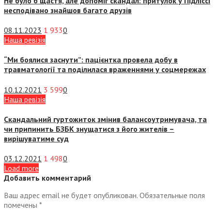
Не було б щастя, але допоміг скандал: притулок у Підліссі
несподівано знайшов багато друзів
08.11.2023
1 933
0
Наша ревізія
“Ми боялися заснути”: пацієнтка провела добу в
травматології та поділилася враженнями у соцмережах
10.12.2021
3 599
0
Наша ревізія
Скандальний гуртожиток змінив балансоутримувача, та
чи припинить БЗБК знущатися з його жителів –
вирішуватиме суд
03.12.2021
1 498
0
Load more
Добавить комментарий
Ваш адрес email не будет опубликован.
Обязательные поля
помечены
*