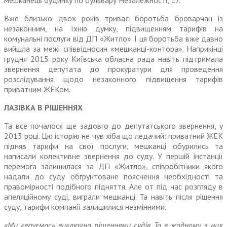
мешканець будинку по бульвару Незалежності, 17.
Вже близько двох років триває боротьба броварчан із
незакон­ним, на їхню думку, підвищенням тарифів на
комунальні послуги від ДП «Житло». І ця боротьба вже давно
вийшла за межі спів­відносин «мешканці-контора». Наприкінці
грудня 2015 року Київська обласна рада навіть підтримала
звернення депутата до прокуратури для проведення
розслідування щодо незаконного підвищення тарифів
приватним ЖЕКом.
ЛАЗІВКА В РІШЕННЯХ
Та все почалося ще задовго до депутатського звернення, у
2013 році. Цю історію не чув хіба що ледачий: приватний ЖЕК
підняв тарифи на свої послуги, мешканці обурились та
написали колек­тивне звернення до суду. У першій інстанції
перемога залишилася за ДП «Житло», співробітники якого
надали до суду обґрунтоване пояснення необхідності та
право­мірності подібного підняття. Але от під час розгляду в
апеляцій­ному суді, виграли мешканці. Та навіть після рішення
суду, тарифи компанії залишилися незмінними.
«Ми керуємось виключно рішеннями судів. Та в жодному з них