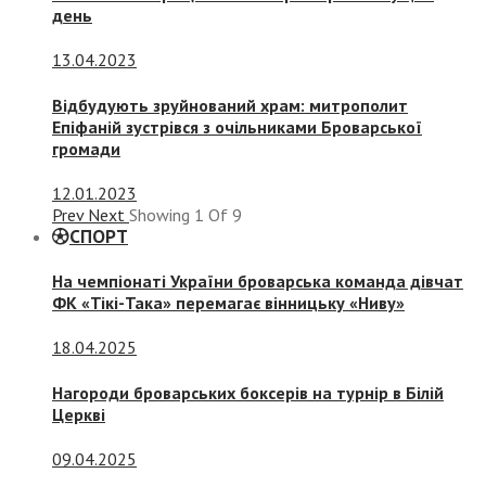
день
13.04.2023
Відбудують зруйнований храм: митрополит
Епіфаній зустрівся з очільниками Броварської
громади
12.01.2023
Prev
Next
Showing
1
Of
9
СПОРТ
На чемпіонаті України броварська команда дівчат
ФК «Тікі-Така» перемагає вінницьку «Ниву»
18.04.2025
Нагороди броварських боксерів на турнір в Білій
Церкві
09.04.2025