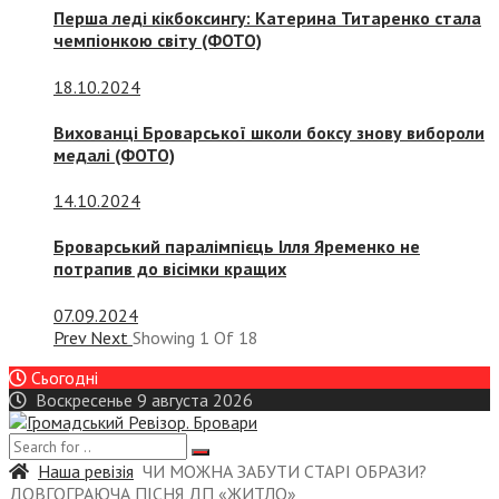
Перша леді кікбоксингу: Катерина Титаренко стала
чемпіонкою світу (ФОТО)
18.10.2024
Вихованці Броварської школи боксу знову вибороли
медалі (ФОТО)
14.10.2024
Броварський паралімпієць Ілля Яременко не
потрапив до вісімки кращих
07.09.2024
Prev
Next
Showing
1
Of
18
Сьогодні
Воскресенье 9 августа 2026
Наша ревізія
ЧИ МОЖНА ЗАБУТИ СТАРІ ОБРАЗИ?
ДОВГОГРАЮЧА ПІСНЯ ДП «ЖИТЛО»