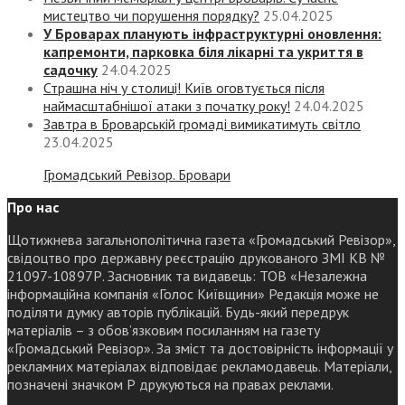
мистецтво чи порушення порядку?
25.04.2025
У Броварах планують інфраструктурні оновлення:
капремонти, парковка біля лікарні та укриття в
садочку
24.04.2025
Страшна ніч у столиці! Київ оговтується після
наймасштабнішої атаки з початку року!
24.04.2025
Завтра в Броварській громаді вимикатимуть світло
23.04.2025
Громадський Ревізор. Бровари
Про нас
Щотижнева загальнополітична газета «Громадський Ревізор»,
свідоцтво про державну реєстрацію друкованого ЗМІ КВ №
21097-10897Р. Засновник та видавець: ТОВ «Незалежна
інформаційна компанія «Голос Київщини» Редакція може не
поділяти думку авторів публікацій. Будь-який передрук
матеріалів – з обов’язковим посиланням на газету
«Громадський Ревізор». За зміст та достовірність інформації у
рекламних матеріалах відповідає рекламодавець. Матеріали,
позначені значком Р друкуються на правах реклами.