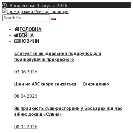
Skip
Воскресенье 9 августа 2026
to
content
ГОЛОВНА
ВІЙНА
НОВИНИ
Статуетки як ідеальний подарунок для
поціновувачів прекрасного
03.06.2026
Ціни на АЗС скоро знизяться, –
Свириденко
08.04.2026
Як працюють суші-ресторани у Броварах під час
війни: досвід «Сушия»
08.04.2026