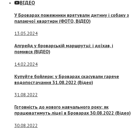
ВІДЕО
У Броварах пожежники врятували дитину і собаку з
палаючої квартири (ФОТО, ВІДЕО)
13.05.2024
Апгрейд у броварській маршрутці: і доїхав, і
помився (ВІДЕО)
14.02.2024
Купуйте бойлери: у Броварах скасували гаряче
водопостачання 31.08.2022 (Відео)
31.08.2022
Готовність до нового навчального року: як
працюватимуть ліцеї в Броварах 30.08.2022 (Відео)
30.08.2022