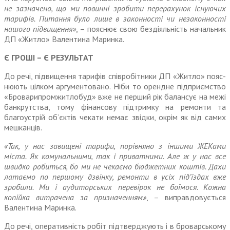
не зазначено, що ми повинні зробити перерахунок існуючих
тарифів. Питання було лише в законності чи незаконності
нашого підвищення»
, – пояснює свою бездіяльність начальник
ДП «Житло» Валентина Маринка.
Є ГРОШІ – Є РЕЗУЛЬТАТ
До речі, підвищення тарифів співробітники ДП «Житло» пояс­
нюють цілком аргументовано. Ніби то орендне підприємство
«Броварипромжитлобуд» вже не перший рік балансує на межі
банкрутства, тому фінансову під­тримку на ремонти та
благоустрій об’єктів чекати немає звідки, окрім як від самих
мешканців.
«Так, у нас завищені тарифи, порівняно з іншими ЖЕКами
міста. Як комунальними, так і при­ватними. Але ж у нас все
швидко робиться, бо ми не чекаємо бюджетних коштів. Дахи
латаємо по першому дзвінку, ремонти в усіх під’їздах вже
зробили. Ми і аудиторських перевірок не бої­мося. Кожна
копійка витрачена за призначенням»
, – виправдову­ється
Валентина Маринка.
До речі, оперативність робіт підтверджують і в броварському