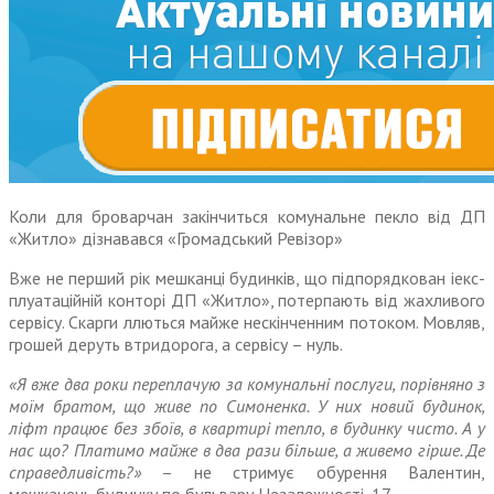
Коли для броварчан закінчиться комунальне пекло від ДП
«Житло» дізнавався «Громадський Ревізор»
Вже не перший рік мешканці будинків, що підпорядкован іекс­
плуатаційній конторі ДП «Житло», потерпають від жахливого
сервісу. Скарги ллються майже нескінченним потоком. Мовляв,
грошей деруть втридорога, а сервісу – нуль.
«Я вже два роки переплачую за комунальні послуги, порівняно з
моїм братом, що живе по Симоненка. У них новий будинок,
ліфт працює без збоїв, в квартирі тепло, в будинку чисто. А у
нас що? Платимо майже в два рази більше, а живемо гірше. Де
справедли­вість?»
– не стримує обурення Валентин,