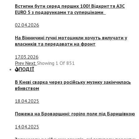
Встигни бути серед перших 100! Відкриття АЗС
EURO 5 з подарунками та суперцінами
02.04.2026
На Вінничині гучні мотоцикли хочуть вилучати у
власників та передавати на фронт
17.03.2026
Prev
Next
Showing
1
Of
851
ПОДІЇ
В Києві сварка через російську музику закінчилась
вбивством
18.04.2025
Пожежа на Броварщині: горіло поле під Баришівкою
14.04.2025