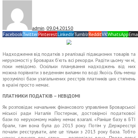
admin
09.04.2015
0
—
Facebook
Twitter
Pinterest
LinkedIn
Tumblr
Reddit
VK
WhatsApp
Emai
Надходження від податків з реалізації підакцизних товарів та
нерухомості у Броварах б’ють всі рекорди. Радіти цьому чи ні,
поки невідомо. Оскільки планування надходжень від них
можна порівняти з веденням вилами по воді. Якоїсь біль-менш
зрозумілої бази узагальнених реєстрів платників цих стягнень
в країні просто немає.
ПЛАТНИКИ ПОДАТКІВ – НЕВІДОМІ
Як розповідає начальник фінансового управління Броварської
міської ради Наталія Постернак, достовірної податкової
бази по нерухомому майну немає взагалі. «Раніше базу в БТІ
брали, там вона була до 2013 року. Потім у Держреєстрі
почали реєструвати, але це тільки з 2013 року база. Тобто
немає єдиного реє стру», – розповідає вона. Проте певні