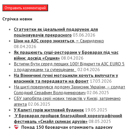
Стрічка новин
Статуетки як ідеальний подарунок для
поціновувачів прекрасного
03.06.2026
Ціни на АЗС скоро знизяться, –
Свириденко
08.04.2026
Як працюють суші-ресторани у Броварах під час
війни: досвід «Сушия»
08.04.2026
Встигни бути серед перших 100! Відкриття АЗС EURO 5
з подарунками та суперцінами
02.04.2026
На Вінничині гучні мотоцикли хочуть вилучати у
власників та передавати на фронт
17.03.2026
На щиті повернувся додому Захисник України, – солдат
Солодкий Серафим Володимирович
02.06.2025
СБУ запобігла серії нових терактів у Києві, затримано
агента
02.06.2025
У Калиті горів житловий будинок
19.05.2025
У Броварах пройшов благодійний хореографічний
фестиваль «Смайл скликає друзів»
08.05.2025
Понад 150 броварчан отримають адресну