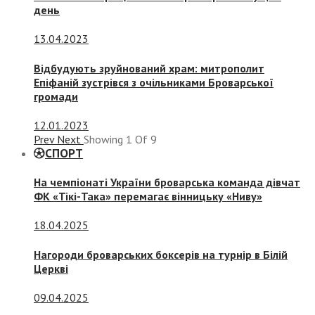
день
13.04.2023
Відбудують зруйнований храм: митрополит
Епіфаній зустрівся з очільниками Броварської
громади
12.01.2023
Prev
Next
Showing
1
Of
9
СПОРТ
На чемпіонаті України броварська команда дівчат
ФК «Тікі-Така» перемагає вінницьку «Ниву»
18.04.2025
Нагороди броварських боксерів на турнір в Білій
Церкві
09.04.2025