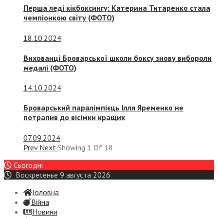
Перша леді кікбоксингу: Катерина Титаренко стала
чемпіонкою світу (ФОТО)
18.10.2024
Вихованці Броварської школи боксу знову вибороли
медалі (ФОТО)
14.10.2024
Броварський паралімпієць Ілля Яременко не
потрапив до вісімки кращих
07.09.2024
Prev
Next
Showing
1
Of
18
Сьогодні
Воскресенье 9 августа 2026
Головна
Війна
Новини