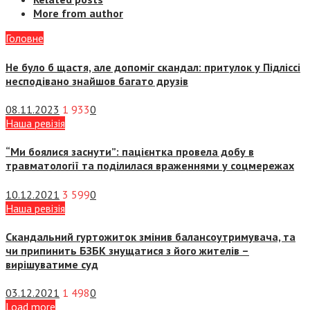
More from author
Головне
Не було б щастя, але допоміг скандал: притулок у Підліссі
несподівано знайшов багато друзів
08.11.2023
1 933
0
Наша ревізія
“Ми боялися заснути”: пацієнтка провела добу в
травматології та поділилася враженнями у соцмережах
10.12.2021
3 599
0
Наша ревізія
Скандальний гуртожиток змінив балансоутримувача, та
чи припинить БЗБК знущатися з його жителів –
вирішуватиме суд
03.12.2021
1 498
0
Load more