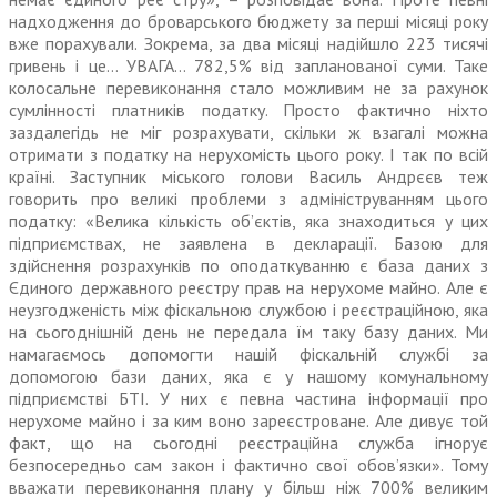
надходження до броварського бюджету за перші місяці року
вже порахували. Зокрема, за два місяці надійшло 223 тисячі
гривень і це… УВАГА… 782,5% від запланованої суми. Таке
колосальне перевиконання стало можливим не за рахунок
сумлінності платників податку. Просто фактично ніхто
заздалегідь не міг розрахувати, скільки ж взагалі можна
отримати з податку на нерухомість цього року. І так по всій
країні. Заступник міського голови Василь Андрєєв теж
говорить про великі проблеми з адмініструванням цього
податку: «Велика кількість об’єктів, яка знаходиться у цих
підприємствах, не заявлена в декларації. Базою для
здійснення розрахунків по оподаткуванню є база даних з
Єдиного державного реєстру прав на нерухоме майно. Але є
неузгодженість між фіскальною службою і реєстраційною, яка
на сьогоднішній день не передала їм таку базу даних. Ми
намагаємось допомогти нашій фіскальній службі за
допомогою бази даних, яка є у нашому комунальному
підприємстві БТІ. У них є певна частина інформації про
нерухоме майно і за ким воно зареєстроване. Але дивує той
факт, що на сьогодні реєстраційна служба ігнорує
безпосередньо сам закон і фактично свої обов’язки». Тому
вважати перевиконання плану у більш ніж 700% великим