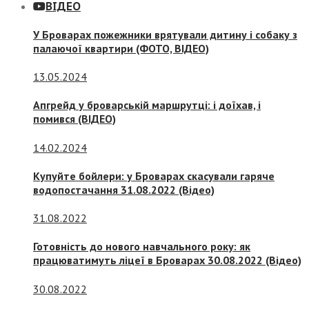
ВІДЕО
У Броварах пожежники врятували дитину і собаку з
палаючої квартири (ФОТО, ВІДЕО)
13.05.2024
Апгрейд у броварській маршрутці: і доїхав, і
помився (ВІДЕО)
14.02.2024
Купуйте бойлери: у Броварах скасували гаряче
водопостачання 31.08.2022 (Відео)
31.08.2022
Готовність до нового навчального року: як
працюватимуть ліцеї в Броварах 30.08.2022 (Відео)
30.08.2022