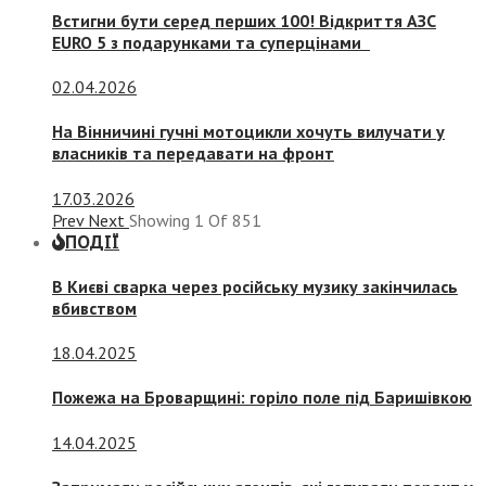
Встигни бути серед перших 100! Відкриття АЗС
EURO 5 з подарунками та суперцінами
02.04.2026
На Вінничині гучні мотоцикли хочуть вилучати у
власників та передавати на фронт
17.03.2026
Prev
Next
Showing
1
Of
851
ПОДІЇ
В Києві сварка через російську музику закінчилась
вбивством
18.04.2025
Пожежа на Броварщині: горіло поле під Баришівкою
14.04.2025