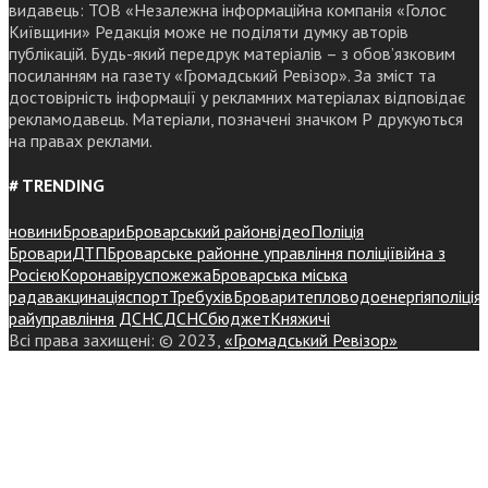
видавець: ТОВ «Незалежна інформаційна компанія «Голос
Київщини» Редакція може не поділяти думку авторів
публікацій. Будь-який передрук матеріалів – з обов’язковим
посиланням на газету «Громадський Ревізор». За зміст та
достовірність інформації у рекламних матеріалах відповідає
рекламодавець. Матеріали, позначені значком Р друкуються
на правах реклами.
# TRENDING
новини
Бровари
Броварський район
відео
Поліція
Бровари
ДТП
Броварське районне управління поліції
війна з
Росією
Коронавірус
пожежа
Броварська міська
рада
вакцинація
спорт
Требухів
Броваритепловодоенергія
поліція
райуправління ДСНС
ДСНС
бюджет
Княжичі
Всі права захищені: © 2023,
«Громадський Ревізор»