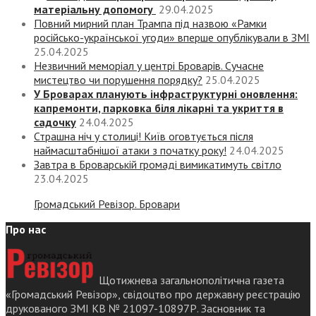
матеріальну допомогу
29.04.2025
Повний мирний план Трампа під назвою «‎Рамки
російсько-української угоди» вперше опублікували в ЗМІ
25.04.2025
Незвичний меморіал у центрі Броварів. Сучасне
мистецтво чи порушення порядку?
25.04.2025
У Броварах планують інфраструктурні оновлення:
капремонти, парковка біля лікарні та укриття в
садочку
24.04.2025
Страшна ніч у столиці! Київ оговтується після
наймасштабнішої атаки з початку року!
24.04.2025
Завтра в Броварській громаді вимикатимуть світло
23.04.2025
Громадський Ревізор. Бровари
Про нас
Щотижнева загальнополітична газета
«Громадський Ревізор», свідоцтво про державну реєстрацію
друкованого ЗМІ КВ № 21097-10897Р. Засновник та