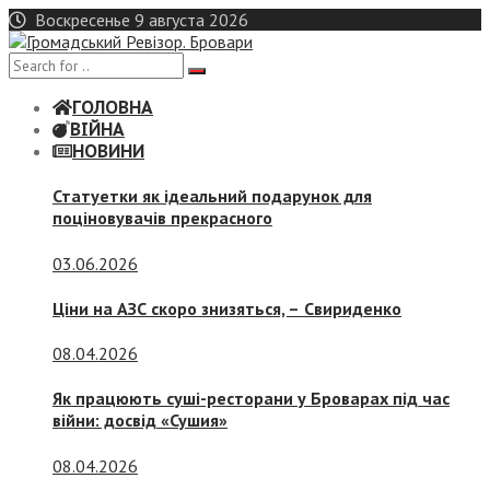
Skip
Воскресенье 9 августа 2026
to
content
ГОЛОВНА
ВІЙНА
НОВИНИ
Статуетки як ідеальний подарунок для
поціновувачів прекрасного
03.06.2026
Ціни на АЗС скоро знизяться, –
Свириденко
08.04.2026
Як працюють суші-ресторани у Броварах під час
війни: досвід «Сушия»
08.04.2026