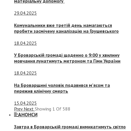
матеріальну допомогу
29.04.2025
Комунальники вже третій день намагаються
пробити засмічену каналізацію на Грушевського
18.04.2025
У Броварській громаді щоденно о 9:00 у хвилину
мовчання лунатимуть метроном та Гімн України
18.04.2025
На Броварщині чоловік подавився м’ясом та
пережив клінічну смерть
15.04.2025
Prev
Next
Showing
1
Of
588
АНОНСИ
Завтра в Броварській громаді вимикатимуть світло