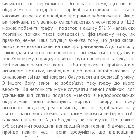
виникають по нерухомості. Основна в тому, що не всі
підприємства роздрібної торгівлі встановили на своїх
касових апаратах відповідне програмне забезпечення. Якщо
ви помічали, то у великих супермаркетах у чеку поряд з ПДВ
можна побачити графу – податок з акцизу 5%. У маленьких
торгових точках такої складової у фіскальному чеку, як
правило, немає. Така ситуація виникла тому, що деякі касові
апарати не налаштовані на таке програмування. А до того ж, у
законодавстві чітко не прописано, що сума цього податку в
обов’язковому порядку повинна бути прописана в чеку. По
суті виникає замкнене коло – аби порахувати прибутки від
акцизного податку, необхідно, щоб вони відображались у
фінансових звітах, які зокрема базуються на інформації у чеку.
З іншого боку, закон не зобов’язує таку графу до нього
вносити. Ця неточність може слугувати певної лазівкою для
ухильників від сплати податків. «Дехто із недобросовісних
підприємців, вони збільшують вартість товару на суму
акцизного податку, реалізовують, але не відображають у
своїх фінансових документах і таким чином вони беруть собі
в карман ці кошти. А до бюджету не сплачують. По деяким
суб’єктам ми проводили попередній моніторинг.. Я думаю, що
пройде певний час і вони зрозуміють, що відповідний