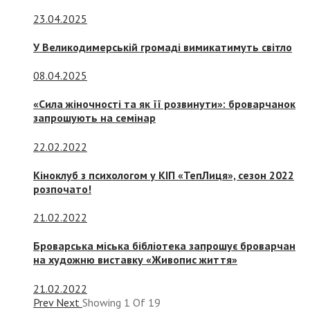
23.04.2025
У Великодимерській громаді вимикатимуть світло
08.04.2025
«Сила жіночності та як її розвинути»: броварчанок
запрошують на семінар
22.02.2022
Кіноклуб з психологом у КІП «ТепЛиця», сезон 2022
розпочато!
21.02.2022
Броварська міська бібліотека запрошує броварчан
на художню виставку «Живопис життя»
21.02.2022
Prev
Next
Showing
1
Of
19