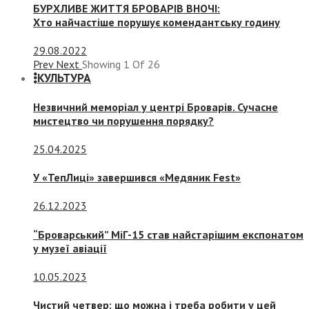
БУРХЛИВЕ ЖИТТЯ БРОВАРІВ ВНОЧІ:
Хто найчастіше порушує комендантську годину
29.08.2022
Prev
Next
Showing
1
Of
26
КУЛЬТУРА
Незвичний меморіал у центрі Броварів. Сучасне
мистецтво чи порушення порядку?
25.04.2025
У «ТепЛиці» завершився «Медяник Fest»
26.12.2023
“Броварський” МіГ-15 став найстарішим експонатом
у музеї авіації
10.05.2023
Чистий четвер: що можна і треба робити у цей