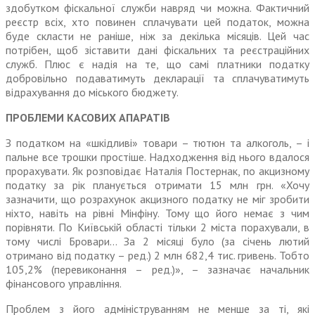
здобутком фіскальної служби навряд чи можна. Фактичний
реєстр всіх, хто повинен сплачувати цей податок, можна
буде скласти не раніше, ніж за декілька місяців. Цей час
потрібен, щоб зіставити дані фіскальних та реєстраційних
служб. Плюс є надія на те, що самі платники податку
добровільно подаватимуть декларації та сплачуватимуть
відрахування до міського бюджету.
ПРОБЛЕМИ КАСОВИХ АПАРАТІВ
З податком на «шкідливі» товари – тютюн та алкоголь, – і
пальне все трошки простіше. Надходження від нього вдалося
прорахувати. Як розповідає Наталія Постернак, по акцизному
податку за рік планується отримати 15 млн грн. «Хочу
зазначити, що розрахунок акцизного податку не міг зробити
ніхто, навіть на рівні Мінфіну. Тому що його немає з чим
порівняти. По Київській області тільки 2 міста порахували, в
тому числі Бровари… За 2 місяці було (за січень лютий
отримано від податку – ред.) 2 млн 682,4 тис. гривень. Тобто
105,2% (перевиконання – ред.)», – зазначає начальник
фінансового управління.
Проблем з його адмініструванням не менше за ті, які