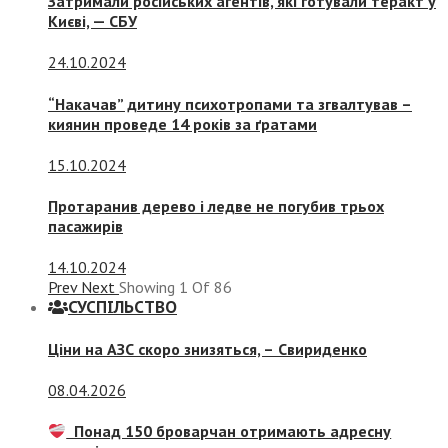
Затримали російських агентів, які готували теракт у
Києві, — СБУ
24.10.2024
“Накачав” дитину психотропами та згвалтував –
киянин проведе 14 років за ґратами
15.10.2024
Протаранив дерево і ледве не погубив трьох
пасажирів
14.10.2024
Prev
Next
Showing
1
Of
86
СУСПIЛЬСТВО
Ціни на АЗС скоро знизяться, –
Свириденко
08.04.2026
Понад 150 броварчан отримають адресну