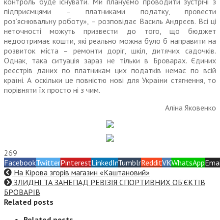
контроль буде існувати. Ми плануємо проводити зустрічі з
підприємцями – платниками податку, провести
роз’яснювальну роботу», – розповідає Василь Андрєєв. Всі ці
неточності можуть призвести до того, що бюджет
недоотримає кошти, які реально можна було б направити на
розвиток міста – ремонти доріг, шкіл, дитячих садочків.
Однак, така ситуація зараз не тільки в Броварах. Єдиних
реєстрів даних по платникам цих податків немає по всій
країні. А оскільки це повністю нові для України стягнення, то
порівняти їх просто ні з чим.
Аліна Яковенко
269
Facebook
Twitter
Pinterest
LinkedIn
Tumblr
Reddit
VK
WhatsApp
Emai
На Кірова згорів магазин «Каштановий»
ЗЛИДНІ ТА ЗАНЕПАД РЕВІЗІЯ СПОРТИВНИХ ОБ’ЄКТІВ
БРОВАРІВ
Related posts
Related posts