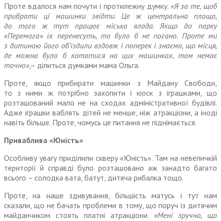
Проте вдалося нам почути і протилежну думку.
«Я за те, щоб
прибрати ці машинки звідти. Це ж центральна площа,
до того ж тут працює міська влада. Якщо до парку
«Перемога» їх перенесуть, то було б не погано. Проте ми
з дитиною його об’їздили вздовж і поперек і знаємо, що місця,
де можна було б кататися на цих машинках, там немає
точно»
,– ділиться думками мама Ольга.
Проте, якщо прибирати машинки з Майдану Свободи,
то з ними ж потрібно захопити і кіоск з іграшками, що
розташований мало не на сходах адміністративної будівлі.
Адже іграшки ваблять дітей не менше, ніж атракціони, а іноді
навіть більше. Проте, чомусь це питання не піднімається.
Приваблива «Юність»
Особливу увагу приділили скверу «Юність». Там на невеличкій
території й справді було розташовано аж занадто багато
всього – солодка вата, батут, дитяча рибалка тощо.
Проте, на наше здивування, більшість матусь і тут нам
сказали, що не бачать проблеми в тому, що поруч із дитячим
майданчиком стоять платні атракціони.
«Мені зручно, що