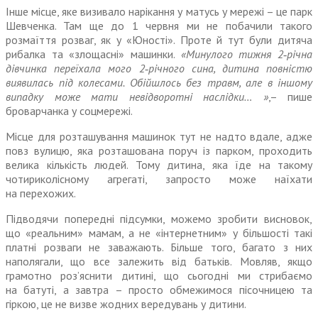
Інше місце, яке визивало нарікання у матусь у мережі – це парк
Шевченка. Там ще до 1 червня ми не побачили такого
розмаїття розваг, як у «Юності». Проте й тут були дитяча
рибалка та «злощасні» машинки.
«Минулого тижня 2‑річна
дівчинка переїхала мого 2‑річного сина, дитина повністю
виявилась під колесами. Обійшлось без травм, але в іншому
випадку може мати невідворотні наслідки… »
,– пише
броварчанка у соцмережі.
Місце для розташування машинок тут не надто вдале, адже
повз вулицю, яка розташована поруч із парком, проходить
велика кількість людей. Тому дитина, яка їде на такому
чотириколісному агрегаті, запросто може наїхати
на перехожих.
Підводячи попередні підсумки, можемо зробити висновок,
що «реальним» мамам, а не «інтернетним» у більшості такі
платні розваги не заважають. Більше того, багато з них
наполягали, що все залежить від батьків. Мовляв, якщо
грамотно роз’яснити дитині, що сьогодні ми стрибаємо
на батуті, а завтра – просто обмежимося пісочницею та
гіркою, це не визве жодних вередувань у дитини.