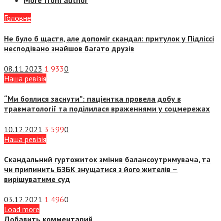
More from author
Головне
Не було б щастя, але допоміг скандал: притулок у Підліссі
несподівано знайшов багато друзів
08.11.2023
1 933
0
Наша ревізія
“Ми боялися заснути”: пацієнтка провела добу в
травматології та поділилася враженнями у соцмережах
10.12.2021
3 599
0
Наша ревізія
Скандальний гуртожиток змінив балансоутримувача, та
чи припинить БЗБК знущатися з його жителів –
вирішуватиме суд
03.12.2021
1 496
0
Load more
Добавить комментарий