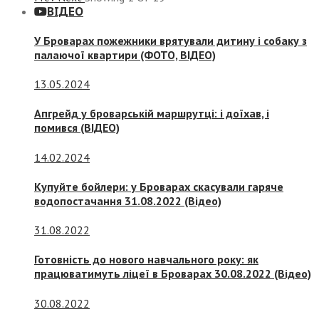
ВІДЕО
У Броварах пожежники врятували дитину і собаку з
палаючої квартири (ФОТО, ВІДЕО)
13.05.2024
Апгрейд у броварській маршрутці: і доїхав, і
помився (ВІДЕО)
14.02.2024
Купуйте бойлери: у Броварах скасували гаряче
водопостачання 31.08.2022 (Відео)
31.08.2022
Готовність до нового навчального року: як
працюватимуть ліцеї в Броварах 30.08.2022 (Відео)
30.08.2022