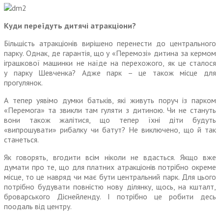
Куди переїдуть дитячі атракціони?
Більшість атракціонів вирішено перенести до центрального
парку. Однак, де гарантія, що у «Перемозі» дитина за кермом
іграшкової машинки не наїде на перехожого, як це сталося
у парку Шевченка? Адже парк – це також місце для
прогулянок.
А тепер уявімо думки батьків, які живуть поруч із парком
«Перемога» та звикли там гуляти з дитиною. Чи не стануть
вони також жалітися, що тепер їхні діти будуть
«випрошувати» рибалку чи батут? Не виключено, що й так
станеться.
Як говорять, вгодити всім ніколи не вдасться. Якщо вже
думати про те, що для платних атракціонів потрібно окреме
місце, то це навряд чи має бути центральний парк. Для цього
потрібно будувати повністю нову ділянку, щось, на кшталт,
броварського Діснейленду. І потрібно це робити десь
поодаль від центру.