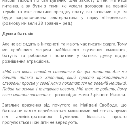
масові заходи по святкуванню Дня захисту дітей. На наші
питання, а як бути з тими, які уклали договори на певний
термін та вже сплатили орендну плату, він зазначив, що їм
буде запропонована альтернатива у парку «Перемога».
(розмову ми вели 28 травня – ред.)
Думки батьків
Але не всі сидять в Інтернеті та мають час писати скарги. Тому
ми пройшлися місцями найбільшого скупчення «машинок,
батутів та рибалок» і попитали у батьків думку щодо
розміщення атракціонів.
«Мій син якось спокійно ставиться до цих машинок. Але ми
бачили тільки що хлопчика, який просто крокодилячими
сльозами просив у своєї мами покататися на зеленій машинці.
Падав на землю і тупцював ногами. Мій так не робить, йому
своєї машини вистачає»
,– розповідає мама 3‑річного Миколи.
Загальне враження від почутого на Майдані Свободи, що
батьки не надто переймаються машинками, які стоять прямо
під адміністративною будівлею. Більшість просто
прогулюється і їхні діти не вередують.