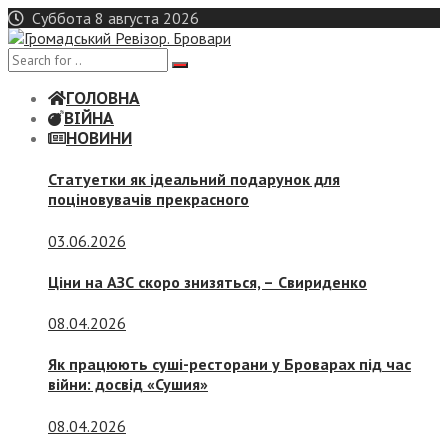
Skip
Суббота 8 августа 2026
to
content
ГОЛОВНА
ВІЙНА
НОВИНИ
Статуетки як ідеальний подарунок для
поціновувачів прекрасного
03.06.2026
Ціни на АЗС скоро знизяться, –
Свириденко
08.04.2026
Як працюють суші-ресторани у Броварах під час
війни: досвід «Сушия»
08.04.2026