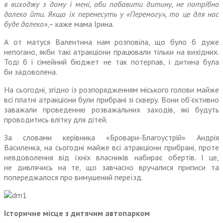
я виходжу з дому і мені, аби побавити дитину, не потрібно
далеко йти. Якщо їх перенесуть у «Перемогу», то це для нас
буде далеко»
,– каже мама Ірина.
А от матуся Валентина нам розповіла, що було б дуже
непогано, якби такі атракціони працювали тільки на вихідних.
Тоді б і сімейний бюджет не так потерпав, і дитина була
би задоволена.
На сьогодні, згідно із розпорядженням міського голови майже
всі платні атракціони були прибрані зі скверу. Вони об’єктивно
заважали проведенню розважальних заходів, які будуть
проводитись влітку для дітей.
За словами керівника «Бровари-Благоустрій» Андрія
Василенка, на сьогодні майже всі атракціони прибрані, проте
невдоволення від їхніх власників набирає обертів. І це,
не дивлячись на те, що завчасно вручалися приписи та
попереджалося про вимушений переїзд.
Історичне місце з дитячим автопарком