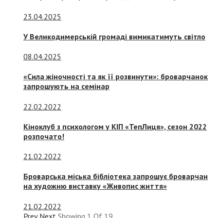
23.04.2025
У Великодимерській громаді вимикатимуть світло
08.04.2025
«Сила жіночності та як її розвинути»: броварчанок
запрошують на семінар
22.02.2022
Кіноклуб з психологом у КІП «ТепЛиця», сезон 2022
розпочато!
21.02.2022
Броварська міська бібліотека запрошує броварчан
на художню виставку «Живопис життя»
21.02.2022
Prev
Next
Showing
1
Of
19