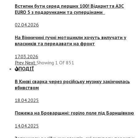
Встигни бути серед перших 100! Відкриття АЗС
EURO 5 з подарунками та суперцінами
02.04.2026
На Вінничині гучні мотоцикли хочуть вилучати у
власників та передавати на фронт
17.03.2026
Prev
Next
Showing
1
Of
851
ПОДІЇ
В Києві сварка через російську музику закінчилась
вбивством
18.04.2025
Пожежа на Броварщині: горіло поле під Баришівкою
14.04.2025