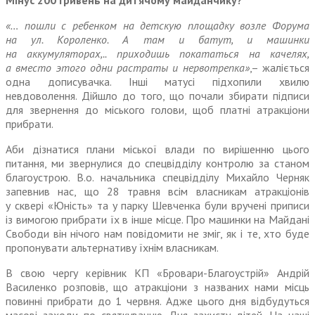
Мінус 200 гривень на дитячому майданчику?
«… пошли с ребенком на детскую площадку возле Форума
на ул. Короленко. А там и батут, и машинки
на аккумуляторах,.. приходишь покататься на качелях,
а вместо этого одни растраты и нервотрепка»
,– жаліється
одна дописувачка. Інші матусі підхопили хвилю
невдоволення. Дійшло до того, що почали збирати підписи
для звернення до міського голови, щоб платні атракціони
прибрати.
Аби дізнатися плани міської влади по вирішенню цього
питання, ми звернулися до спецвідділу контролю за станом
благоустрою. В.о. начальника спецвідділу Михайло Черняк
запевнив нас, що 28 травня всім власникам атракціонів
у сквері «Юність» та у парку Шевченка були вручені приписи
із вимогою прибрати їх в інше місце. Про машинки на Майдані
Свободи він нічого нам повідомити не зміг, як і те, хто буде
пропонувати альтернативу їхнім власникам.
В свою чергу керівник КП «Бровари-Благоустрій» Андрій
Василенко розповів, що атракціони з названих нами місць
повинні прибрати до 1 червня. Адже цього дня відбудуться