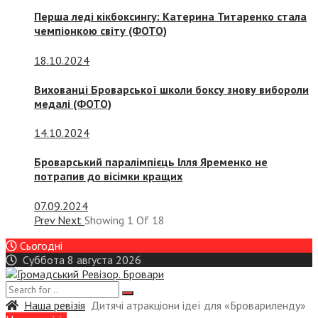
Перша леді кікбоксингу: Катерина Титаренко стала
чемпіонкою світу (ФОТО)
18.10.2024
Вихованці Броварської школи боксу знову вибороли
медалі (ФОТО)
14.10.2024
Броварський паралімпієць Ілля Яременко не
потрапив до вісімки кращих
07.09.2024
Prev
Next
Showing
1
Of
18
Сьогодні
Суббота 8 августа 2026
Наша ревізія
Дитячі атракціони ідеї для «Бровариленду»