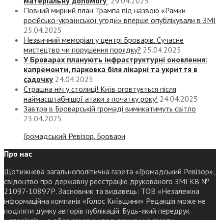
матеріальну допомогу
29.04.2025
Повний мирний план Трампа під назвою «‎Рамки
російсько-української угоди» вперше опублікували в ЗМІ
25.04.2025
Незвичний меморіал у центрі Броварів. Сучасне
мистецтво чи порушення порядку?
25.04.2025
У Броварах планують інфраструктурні оновлення:
капремонти, парковка біля лікарні та укриття в
садочку
24.04.2025
Страшна ніч у столиці! Київ оговтується після
наймасштабнішої атаки з початку року!
24.04.2025
Завтра в Броварській громаді вимикатимуть світло
23.04.2025
Громадський Ревізор. Бровари
Про нас
Щотижнева загальнополітична газета «Громадський Ревізор»,
свідоцтво про державну реєстрацію друкованого ЗМІ КВ №
21097-10897Р. Засновник та видавець: ТОВ «Незалежна
інформаційна компанія «Голос Київщини» Редакція може не
поділяти думку авторів публікацій. Будь-який передрук