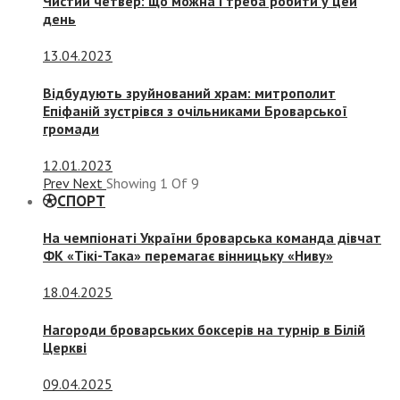
Чистий четвер: що можна і треба робити у цей
день
13.04.2023
Відбудують зруйнований храм: митрополит
Епіфаній зустрівся з очільниками Броварської
громади
12.01.2023
Prev
Next
Showing
1
Of
9
СПОРТ
На чемпіонаті України броварська команда дівчат
ФК «Тікі-Така» перемагає вінницьку «Ниву»
18.04.2025
Нагороди броварських боксерів на турнір в Білій
Церкві
09.04.2025