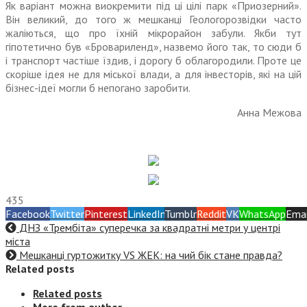
Як варіант можна виокремити під ці цілі парк «Приозерний».
Він великий, до того ж мешканці Геологорозвідки часто
жаліються, що про їхній мікрорайон забули. Якби тут
гіпотетично був «Бровари­ленд», назвемо його так, то сюди б
і транспорт частіше їздив, і дорогу б облагородили. Проте це
скоріше ідея не для міської влади, а для інвесторів, які на цій
бізнес-ідеї могли б непогано заробити.
Анна Межова
435
Facebook
Twitter
Pinterest
LinkedIn
Tumblr
Reddit
VK
WhatsApp
Emai
ДНЗ «Трембіта» суперечка за квадратні метри у центрі
міста
Мешканці гуртожитку VS ЖЕК: на чий бік стане правда?
Related posts
Related posts