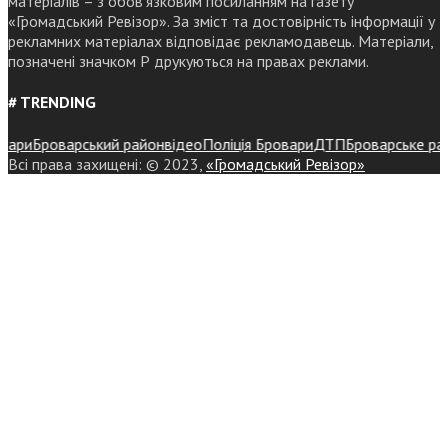
матеріалів – з обов’язковим посиланням на газету
«Громадський Ревізор». За зміст та достовірність інформації у
рекламних матеріалах відповідає рекламодавець. Матеріали,
позначені значком Р друкуються на правах реклами.
# TRENDING
ри
Броварський район
відео
Поліція Бровари
ДТП
Броварське районн
Всі права захищені: © 2023,
«Громадський Ревізор»