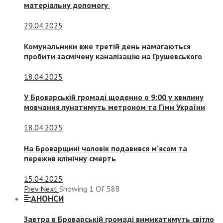
матеріальну допомогу
29.04.2025
Комунальники вже третій день намагаються
пробити засмічену каналізацію на Грушевського
18.04.2025
У Броварській громаді щоденно о 9:00 у хвилину
мовчання лунатимуть метроном та Гімн України
18.04.2025
На Броварщині чоловік подавився м’ясом та
пережив клінічну смерть
15.04.2025
Prev
Next
Showing
1
Of
588
АНОНСИ
Завтра в Броварській громаді вимикатимуть світло