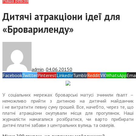
Наша ревізія
Дитячі атракціони ідеї для
«Бровариленду»
admin
04.06.2015
0
—
Facebook
Twitter
Pinterest
LinkedIn
Tumblr
Reddit
VK
WhatsApp
Emai
У соціальних мережах броварські матусі зчинили ґвалт –
неможливо прийти з дитиною на дитячий майданчик
і не витратити певну суму грошей. Все, начебто, через те, що
платні атракціони окупували місця для прогулянок. Наші
журналісти намагалися розібратися, чи варто прибирати
дитячі платні забави з центральних вулиць та скверів.