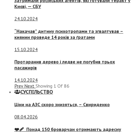
Затримали російських агентів, які готували теракт у
Києві, — СБУ
24.10.2024
“Накачав” дитину психотропами та згвалтував –
киянин проведе 14 років за ґратами
15.10.2024
Протаранив дерево і ледве не погубив трьох
пасажирів
14.10.2024
Prev
Next
Showing
1
Of
86
СУСПIЛЬСТВО
Ціни на АЗС скоро знизяться, –
Свириденко
08.04.2026
❤️‍🩹 Понад 150 броварчан отримають адресну