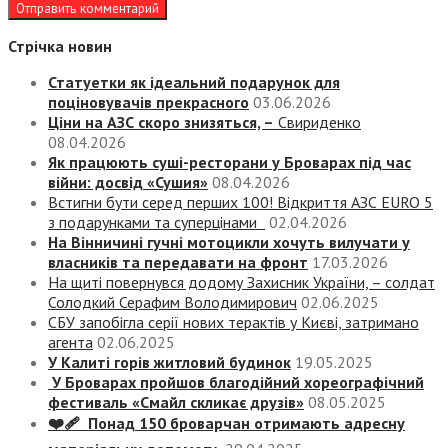
Стрічка новин
Статуетки як ідеальний подарунок для
поціновувачів прекрасного
03.06.2026
Ціни на АЗС скоро знизяться, –
Свириденко
08.04.2026
Як працюють суші-ресторани у Броварах під час
війни: досвід «Сушия»
08.04.2026
Встигни бути серед перших 100! Відкриття АЗС EURO 5
з подарунками та суперцінами
02.04.2026
На Вінничині гучні мотоцикли хочуть вилучати у
власників та передавати на фронт
17.03.2026
На щиті повернувся додому Захисник України, – солдат
Солодкий Серафим Володимирович
02.06.2025
СБУ запобігла серії нових терактів у Києві, затримано
агента
02.06.2025
У Калиті горів житловий будинок
19.05.2025
У Броварах пройшов благодійний хореографічний
фестиваль «Смайл скликає друзів»
08.05.2025
❤️‍🩹 Понад 150 броварчан отримають адресну