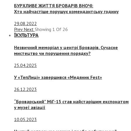
БУРХЛИВЕ ЖИТТЯ БРОВАРІВ ВНОЧІ:
Хто найчастіше порушує комендантську годину
29.08.2022
Prev
Next
Showing
1
Of
26
КУЛЬТУРА
Незвичний меморіал у центрі Броварів. Сучасне
мистецтво чи порушення порядку?
25.04.2025
У «ТепЛиці» завершився «Медяник Fest»
26.12.2023
“Броварський” МіГ-15 став найстарішим експонатом
у музеї авіації
10.05.2023