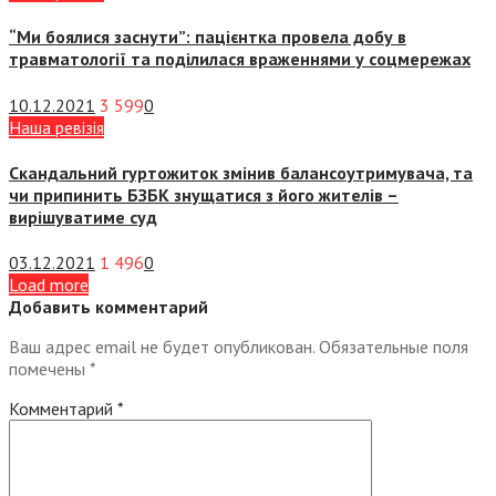
“Ми боялися заснути”: пацієнтка провела добу в
травматології та поділилася враженнями у соцмережах
10.12.2021
3 599
0
Наша ревізія
Скандальний гуртожиток змінив балансоутримувача, та
чи припинить БЗБК знущатися з його жителів –
вирішуватиме суд
03.12.2021
1 496
0
Load more
Добавить комментарий
Ваш адрес email не будет опубликован.
Обязательные поля
помечены
*
Комментарий
*