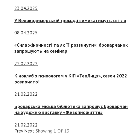
23.04.2025
У Великодимерській громаді вимикатимуть світло
08.04.2025
«Сила жіночності та як її розвинути»: броварчанок
запрошують на семінар
22.02.2022
Кіноклуб з психологом у КІП «ТепЛиця», сезон 2022
розпочато!
21.02.2022
Броварська міська бібліотека запрошує броварчан
на художню виставку «Живопис життя»
21.02.2022
Prev
Next
Showing
1
Of
19