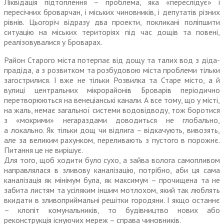
Ліквідація підтоплення – проблема, яка «переслідує» і
пересічних броварчан, і міських чиновників, і депутатів різних
рівнів. Цьогоріч відразу два проекти, покликані поліпшити
ситуацію на міських територіях під час дощів та повені,
реалізовувалися у Броварах.
Район Старого міста потерпає від дощу та талих вод з діда-
прадіда, а з розвитком та розбудовою міста проблеми тільки
загострилися. І вже не тільки Розвилка та Старе місто, а й
вулиці центральних мікрорайонів Броварів періодично
перетворюються на венеціанські канали. А все тому, що у місті,
на жаль, немає загальної системи водовідводу, тож боротися
з «мокрими» негараздами доводиться не глобально,
а локально. Як тільки дощ чи відлига – відкачують, вивозять,
але за великим рахунком, переливають з пустого в порожнє.
Питання це не вирішує.
Для того, щоб ходити було сухо, а зайва волога самопливом
направлялася в зливову каналізацію, потрібно, аби ця сама
каналізація як мінімум була, як максимум – прочищена та не
забита листям та усіляким іншим мотлохом, який так люблять
вкидати в зливоприймальні решітки городяни. І якщо останнє
– клопіт комунальників, то будівництво нових або
реконструкція існуючих мереж – справа чиновників.