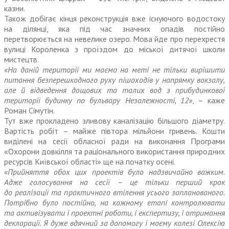
казни.
Також добігає кінця реконструкція вже існуючого водостоку
на ділянці, яка під час значних опадів постійно
перетворюється на невелике озеро. Мова йде про перехрестя
вулиці Короленка з проїздом до міської дитячої школи
мистецтв.
«На даній території ми маємо на меті не тільки вирішити
питання безперешкодного руху пішоходів у напрямку вокзалу,
але й відведення дощових та талих вод з прибудинкової
території будинку по бульвару Незалежності, 12»
, – каже
Роман Сімутін.
Тут вже прокладено зливову каналізацію більшого діаметру.
Вартість робіт – майже півтора мільйони гривень. Кошти
виділені на сесії обласної ради на виконання Програми
«Охорони довкілля та раціонального використання природних
ресурсів Київської області» ще на початку осені.
«Прийняття обох цих проектів було надзвичайно важким.
Адже голосування на сесії – це тільки перший крок
до реалізації та практичного втілення усього запланованого.
Потрібно було постійно, на кожному етапі контролювати
та активізувати і проектні роботи, і експер­тизу, і отримання
декларації. Я дуже вдячний за допомогу і моєму колезі Олексію