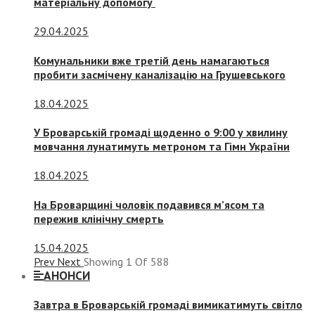
матеріальну допомогу
29.04.2025
Комунальники вже третій день намагаються
пробити засмічену каналізацію на Грушевського
18.04.2025
У Броварській громаді щоденно о 9:00 у хвилину
мовчання лунатимуть метроном та Гімн України
18.04.2025
На Броварщині чоловік подавився м’ясом та
пережив клінічну смерть
15.04.2025
Prev
Next
Showing
1
Of
588
АНОНСИ
Завтра в Броварській громаді вимикатимуть світло