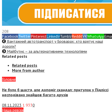
208
Facebook
Twitter
Pinterest
LinkedIn
Tumblr
Reddit
VK
WhatsApp
Emai
Вантажний автотранспорт у Броварах: хто врятує наші
дороги?
Майбутнє – за альтернативними технологіями
Related posts
Related posts
More from author
Головне
Не було б щастя, але допоміг скандал: притулок у Підліссі
несподівано знайшов багато друзів
08.11.2023
1 933
0
Наша ревізія