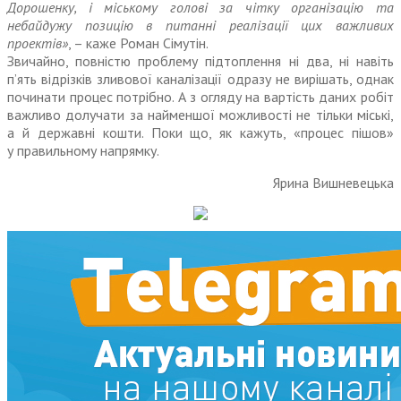
Дорошенку, і міському голові за чітку організацію та
небайдужу позицію в питанні реалізації цих важливих
проектів»
, – каже Роман Сімутін.
Звичайно, повністю проблему підтоп­лення ні два, ні навіть
п’ять відрізків зливової каналізації одразу не вирішать, однак
починати процес потрібно. А з огляду на вартість даних робіт
важливо долучати за найменшої можливості не тільки міські,
а й державні кошти. Поки що, як кажуть, «процес пішов»
у правильному напрямку.
Ярина Вишневецька