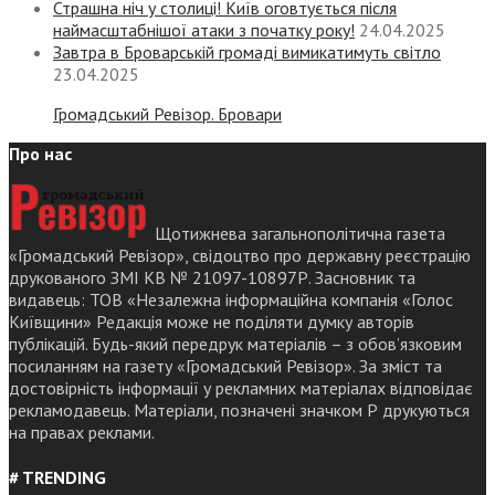
Страшна ніч у столиці! Київ оговтується після
наймасштабнішої атаки з початку року!
24.04.2025
Завтра в Броварській громаді вимикатимуть світло
23.04.2025
Громадський Ревізор. Бровари
Про нас
Щотижнева загальнополітична газета
«Громадський Ревізор», свідоцтво про державну реєстрацію
друкованого ЗМІ КВ № 21097-10897Р. Засновник та
видавець: ТОВ «Незалежна інформаційна компанія «Голос
Київщини» Редакція може не поділяти думку авторів
публікацій. Будь-який передрук матеріалів – з обов’язковим
посиланням на газету «Громадський Ревізор». За зміст та
достовірність інформації у рекламних матеріалах відповідає
рекламодавець. Матеріали, позначені значком Р друкуються
на правах реклами.
# TRENDING