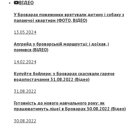
ВІДЕО
У Броварах пожежники врятували дитину і собаку з
палаючої квартири (ФОТО, ВІДЕО)
13.05.2024
Апгрейд у броварській маршрутці: і доїхав, і
помився (ВІДЕО)
14.02.2024
Купуйте бойлери: у Броварах скасували гаряче
водопостачання 31.08.2022 (Відео)
31.08.2022
Готовність до нового навчального року: як
працюватимуть ліцеї в Броварах 30.08.2022 (Відео)
30.08.2022