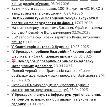
війни: досвід «Сушия»
08.04.2026
Встигни бути серед перших 100! Відкриття АЗС EURO 5
з подарунками та суперцінами
02.04.2026
На Вінничині гучні мотоцикли хочуть вилучати у
власників та передавати на фронт
17.03.2026
На щиті повернувся додому Захисник України, – солдат
Солодкий Серафим Володимирович
02.06.2025
СБУ запобігла серії нових терактів у Києві, затримано
агента
02.06.2025
У Калиті горів житловий будинок
19.05.2025
У Броварах пройшов благодійний хореографічний
фестиваль «Смайл скликає друзів»
08.05.2025
Понад 150 броварчан отримають адресну
матеріальну допомогу
29.04.2025
Повний мирний план Трампа під назвою «‎Рамки
російсько-української угоди» вперше опублікували в ЗМІ
25.04.2025
Незвичний меморіал у центрі Броварів. Сучасне
мистецтво чи порушення порядку?
25.04.2025
У Броварах планують інфраструктурні оновлення:
капремонти, парковка біля лікарні та укриття в
садочку
24.04.2025