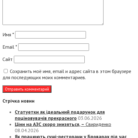
Имя
*
Email
*
Сайт
Сохранить моё имя, email и адрес сайта в этом браузере
для последующих моих комментариев.
Стрічка новин
Статуетки як ідеальний подарунок для
поціновувачів прекрасного
03.06.2026
Ціни на АЗС скоро знизяться, –
Свириденко
08.04.2026
Як працюють суші-ресторани у Броварах під час