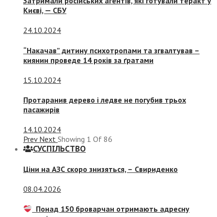
Затримали російських агентів, які готували теракт у
Києві, — СБУ
24.10.2024
“Накачав” дитину психотропами та згвалтував –
киянин проведе 14 років за ґратами
15.10.2024
Протаранив дерево і ледве не погубив трьох
пасажирів
14.10.2024
Prev
Next
Showing
1
Of
86
СУСПIЛЬСТВО
Ціни на АЗС скоро знизяться, –
Свириденко
08.04.2026
Понад 150 броварчан отримають адресну