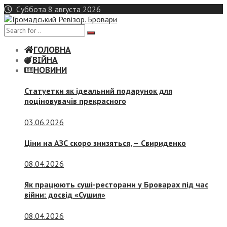
Skip
Суббота 8 августа 2026
to
content
ГОЛОВНА
ВІЙНА
НОВИНИ
Статуетки як ідеальний подарунок для
поціновувачів прекрасного
03.06.2026
Ціни на АЗС скоро знизяться, –
Свириденко
08.04.2026
Як працюють суші-ресторани у Броварах під час
війни: досвід «Сушия»
08.04.2026