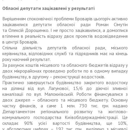
Обласні депутати зацікавлені у результаті
Вирішенням споконвічної проблеми Броварів цьогоріч активно
зацікавилися депутати обласної ради Роман Сімутін
та Олексій Дорошенко. І не просто зацікавилися, а домоглися
втілення в реальність відразу двох проектів водовідведення
в центрі Броварів.
Спільна діяльність депутатів обласної ради, міського
керівництва, відповідних служб та підрядників має на кінець
року наочний результат.
За рахунок коштів місцевого та обласного бюджетів відразу у
двох мікрорайонах проведено роботи по в одному випадку
будівництву, в другому – реконструкції водостоків.
Практично завершується будівництво закритого водостоку
на ділянці від вул. Лагунової, 15/6 до діючої зливної
каналізації по вул. Малокиївській. Роботи фінансувалися з
двох джерел – обласного та місцевого бюджету. Основну
частку фінансів, а саме 1 млн. 730 тис. грн. надано
Департаментом регіонального розвитку та житлово-
комунального господарства Київоблдержадміністрації. Це
складає 90% усієї вартості будівництва, ще 10%,
у абсолютних цифрах – 192 тис. грн., виділено з місцевої