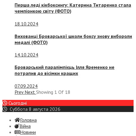
Перша леді кікбоксингу: Катерина Титаренко стала
чемпіонкою світу (ФОТО)
18.10.2024
Вихованці Броварської школи боксу знову вибороли
медалі (ФОТО)
14.10.2024
Броварський паралімпієць Ілля Яременко не
потрапив до вісімки кращих
07.09.2024
Prev
Next
Showing
1
Of
18
Сьогодні
Суббота 8 августа 2026
Головна
Війна
Новини