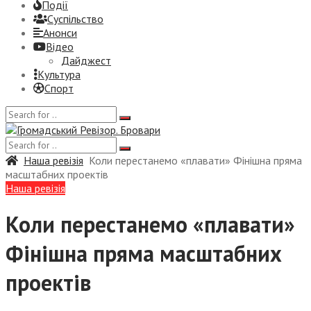
Події
Суспiльство
Анонси
Відео
Дайджест
Культура
Спорт
Наша ревізія
Коли перестанемо «плавати» Фінішна пряма
масштабних проектів
Наша ревізія
Коли перестанемо «плавати»
Фінішна пряма масштабних
проектів