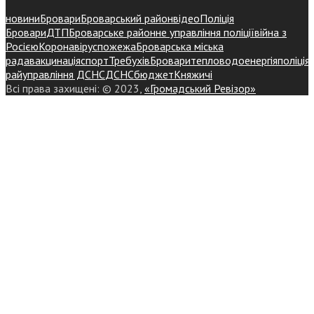
новини
Бровари
Броварський район
відео
Поліція
Бровари
ДТП
Броварське районне управління поліції
війна з
Росією
Коронавірус
пожежа
Броварська міська
рада
вакцинація
спорт
Требухів
Броваритепловодоенергія
поліція
райуправління ДСНС
ДСНС
бюджет
Княжичі
Всі права захищені: © 2023,
«Громадський Ревізор»