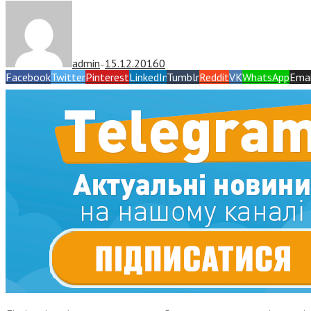
admin
15.12.2016
0
—
Facebook
Twitter
Pinterest
LinkedIn
Tumblr
Reddit
VK
WhatsApp
Emai