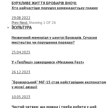
БУРХЛИВЕ ЖИТТЯ БРОВАРІВ ВНОЧІ:
Хто найчастіше порушує комендантську годину
29.08.2022
Prev
Next
Showing
1
Of
26
КУЛЬТУРА
Незвичний меморіал у центрі Броварів. Сучасне
мистецтво чи порушення порядку?
25.04.2025
У «ТепЛиці» завершився «Медяник Fest»
26.12.2023
“Броварський” МіГ-15 став найстарішим експонатом
у музеї авіації
10.05.2023
Чистий четвер: що можна і треба робити у цей