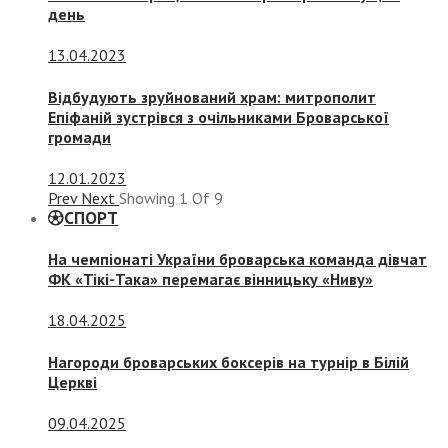
день
13.04.2023
Відбудують зруйнований храм: митрополит
Епіфаній зустрівся з очільниками Броварської
громади
12.01.2023
Prev
Next
Showing
1
Of
9
СПОРТ
На чемпіонаті України броварська команда дівчат
ФК «Тікі-Така» перемагає вінницьку «Ниву»
18.04.2025
Нагороди броварських боксерів на турнір в Білій
Церкві
09.04.2025