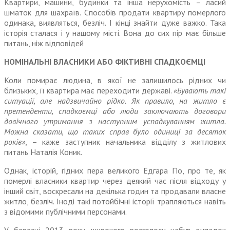
Квартири, машини, будинки та інша нерухомість – ласий
шматок для шахраїв. Способів продати квартиру померлого
одинака, виявляться, безліч. І кінці знайти дуже важко. Така
історія сталася і у нашому місті. Вона до сих пір має більше
питань, ніж відповідей
НОМІНАЛЬНІ ВЛАСНИКИ АБО ФІКТИВНІ СПАДКОЄМЦІ
Коли помирає людина, в якої не залишилось рідних чи
близьких, її квартира має переходити державі.
«Бувають такі
ситуації, але над­звичайно рідко. Як правило, на житло є
претенденти, спадкоємці або люди заключають договори
довічного утримання з наступним успадкуванням житла.
Можна сказати, що таких справ було одиниці за десяток
років»
, – каже заступник начальника відділу з житлових
питань Наталія Коник.
Однак, історій, гідних пера великого Едгара По, про те, як
померлі власники квартир через деякий час після відходу у
інший світ, воскресали на декілька годин та продавали власне
житло, без­ліч. Іноді такі потойбічні історії трапляються навіть
з відомими публічними персонами.