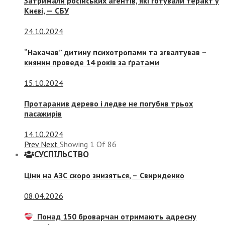
Затримали російських агентів, які готували теракт у
Києві, — СБУ
24.10.2024
“Накачав” дитину психотропами та згвалтував –
киянин проведе 14 років за ґратами
15.10.2024
Протаранив дерево і ледве не погубив трьох
пасажирів
14.10.2024
Prev
Next
Showing
1
Of
86
СУСПIЛЬСТВО
Ціни на АЗС скоро знизяться, –
Свириденко
08.04.2026
Понад 150 броварчан отримають адресну