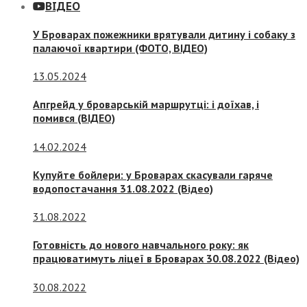
ВІДЕО
У Броварах пожежники врятували дитину і собаку з
палаючої квартири (ФОТО, ВІДЕО)
13.05.2024
Апгрейд у броварській маршрутці: і доїхав, і
помився (ВІДЕО)
14.02.2024
Купуйте бойлери: у Броварах скасували гаряче
водопостачання 31.08.2022 (Відео)
31.08.2022
Готовність до нового навчального року: як
працюватимуть ліцеї в Броварах 30.08.2022 (Відео)
30.08.2022