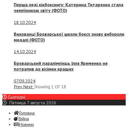
Перша леді кікбоксингу: Катерина Титаренко стала
чемпіонкою світу (ФОТО)
18.10.2024
Вихованці Броварської школи боксу знову вибороли
медалі (ФОТО)
14.10.2024
Броварський паралімпієць Ілля Яременко не
потрапив до вісімки кращих
07.09.2024
Prev
Next
Showing
1
Of
18
Сьогодні
Пятница 7 августа 2026
Головна
Війна
Новини