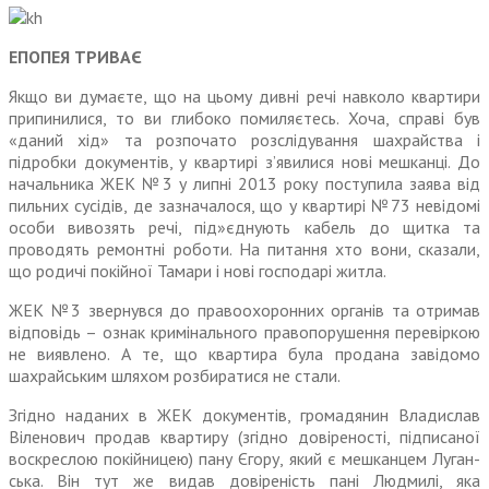
ЕПОПЕЯ ТРИВАЄ
Якщо ви думаєте, що на цьому дивні речі навколо квартири
припинилися, то ви глибоко помиляєтесь. Хоча, справі був
«даний хід» та розпочато роз­слідування шахрайства і
підробки документів, у квартирі з’явилися нові мешканці. До
начальника ЖЕК №3 у липні 2013 року поступила заява від
пильних сусідів, де зазначалося, що у квартирі №73 невідомі
особи вивозять речі, під»єднують кабель до щитка та
проводять ремонтні роботи. На питання хто вони, сказали,
що родичі покійної Тамари і нові господарі житла.
ЖЕК №3 звернувся до право­охоронних органів та отримав
відповідь – ознак кримінального правопорушення перевіркою
не виявлено. А те, що квартира була продана завідомо
шахрайським шляхом розбиратися не стали.
Згідно наданих в ЖЕК доку­ментів, громадянин Владислав
Віленович продав квартиру (згідно довіреності, підписаної
воскреслою покійницею) пану Єгору, який є мешканцем Луган­
ська. Він тут же видав довіреність пані Людмилі, яка