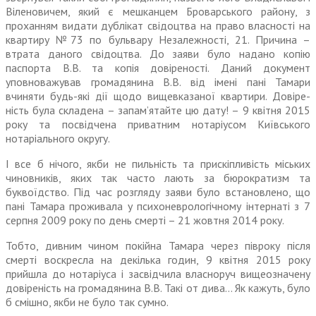
Віленовичем, який є мешканцем Броварського району, з
прохан­ням видати дублікат свідоцтва на право власності на
квартиру №73 по бульвару Незалежності, 21. Причина –
втрата даного свідо­цтва. До заяви було надано копію
паспорта В.В. та копія довіреності. Даний документ
уповноважував громадянина В.В. від імені пані Тамари
вчиняти будь-які дії щодо вищевказаної квартири. Довіре­
ність була складена – запам’ятайте цю дату! – 9 квітня 2015
року та посвідчена приватним нотаріусом Київського
нотаріального округу.
І все б нічого, якби не пильність та прискіпливість міських
чинов­ників, яких так часто лають за бюрократизм та
буквоїдство. Під час розгляду заяви було встанов­лено, що
пані Тамара проживала у психоневрологічному інтернаті з 7
серпня 2009 року по день смерті – 21 жовтня 2014 року.
Тобто, дивним чином покійна Тамара через півроку після
смерті воскресла на декілька годин, 9 квітня 2015 року
прийшла до нотаріуса і засвідчила власноруч вищеозначену
довіреність на громадянина В.В. Такі от дива… Як кажуть, було
б смішно, якби не було так сумно.