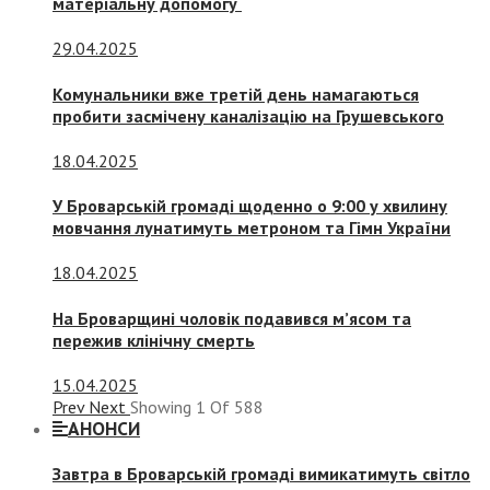
матеріальну допомогу
29.04.2025
Комунальники вже третій день намагаються
пробити засмічену каналізацію на Грушевського
18.04.2025
У Броварській громаді щоденно о 9:00 у хвилину
мовчання лунатимуть метроном та Гімн України
18.04.2025
На Броварщині чоловік подавився м’ясом та
пережив клінічну смерть
15.04.2025
Prev
Next
Showing
1
Of
588
АНОНСИ
Завтра в Броварській громаді вимикатимуть світло