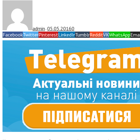
admin
05.05.2016
0
—
Facebook
Twitter
Pinterest
LinkedIn
Tumblr
Reddit
VK
WhatsApp
Emai