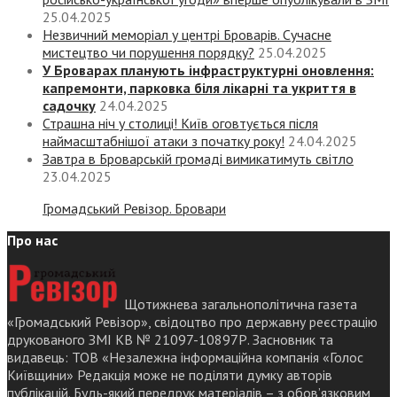
25.04.2025
Незвичний меморіал у центрі Броварів. Сучасне
мистецтво чи порушення порядку?
25.04.2025
У Броварах планують інфраструктурні оновлення:
капремонти, парковка біля лікарні та укриття в
садочку
24.04.2025
Страшна ніч у столиці! Київ оговтується після
наймасштабнішої атаки з початку року!
24.04.2025
Завтра в Броварській громаді вимикатимуть світло
23.04.2025
Громадський Ревізор. Бровари
Про нас
Щотижнева загальнополітична газета
«Громадський Ревізор», свідоцтво про державну реєстрацію
друкованого ЗМІ КВ № 21097-10897Р. Засновник та
видавець: ТОВ «Незалежна інформаційна компанія «Голос
Київщини» Редакція може не поділяти думку авторів
публікацій. Будь-який передрук матеріалів – з обов’язковим