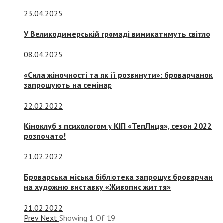
23.04.2025
У Великодимерській громаді вимикатимуть світло
08.04.2025
«Сила жіночності та як її розвинути»: броварчанок
запрошують на семінар
22.02.2022
Кіноклуб з психологом у КІП «ТепЛиця», сезон 2022
розпочато!
21.02.2022
Броварська міська бібліотека запрошує броварчан
на художню виставку «Живопис життя»
21.02.2022
Prev
Next
Showing
1
Of
19