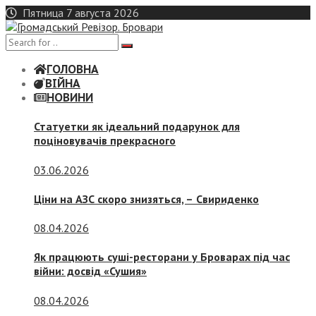
Skip
Пятница 7 августа 2026
to
content
ГОЛОВНА
ВІЙНА
НОВИНИ
Статуетки як ідеальний подарунок для
поціновувачів прекрасного
03.06.2026
Ціни на АЗС скоро знизяться, –
Свириденко
08.04.2026
Як працюють суші-ресторани у Броварах під час
війни: досвід «Сушия»
08.04.2026