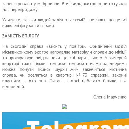
зареєстрована у м. Бровари. Вочевидь, житло знов готували
для перепродажу.
Уявляєте, скільки людей заді­яно в схемі? І не факт, що це всі
виявлені фігуранти справи.
ЗАМІСТЬ ЕПІЛОГУ
На сьогодні справа «висить у повітрі». Юридичний відділ
міськвиконкому вкотре направляє матеріали справи до міліції
та про­куратури, звідти поки що «ні пари з вуст». У химерній
квартирі тихо. Тільки темними-темними ночами за дверима
можна почути якийсь шурхіт…Чим закінчиться містична
справа, чи оселяться в квартирі №73 справжні, законні
власники – хто зна. Питань і досі набагато більше, ніж
відповідей.
Олена Марченко