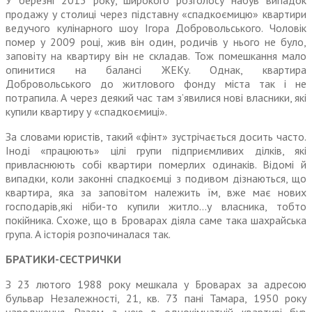
У березні 2013 року, широкого розголосу набув випадок
продажу у столиці через підставну «спад­коємицю» квартири
ведучого кулінарного шоу Ігора Добро­вольського. Чоловік
помер у 2009 році, жив він один, родичів у нього не було,
заповіту на квартиру він не складав. Тож помешкання мало
опинитися на балансі ЖЕКу. Однак, квартира
Добровольського до житлового фонду міста так і не
потрапила. А через деякий час там з’явилися нові власники, які
купили квартиру у «спадкоємиці».
За словами юристів, такий «фінт» зустрічається досить часто.
Іноді «працюють» цілі групи підпри­ємливих ділків, які
привласню­ють собі квартири померлих одинаків. Відомі й
випадки, коли законні спадкоємці з подивом дізнаються, що
квартира, яка за заповітом належить їм, вже має нових
господарів,які ніби-то купили житло…у власника, тобто
покійника. Схоже, що в Броварах діяла саме така шахрайська
група. А історія розпочиналася так.
БРАТИКИ-СЕСТРИЧКИ
З 23 лютого 1988 року мешкала у Броварах за адресою
бульвар Незалежності, 21, кв. 73 пані Тамара, 1950 року