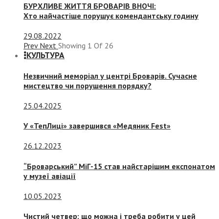
БУРХЛИВЕ ЖИТТЯ БРОВАРІВ ВНОЧІ:
Хто найчастіше порушує комендантську годину
29.08.2022
Prev
Next
Showing
1
Of
26
КУЛЬТУРА
Незвичний меморіал у центрі Броварів. Сучасне
мистецтво чи порушення порядку?
25.04.2025
У «ТепЛиці» завершився «Медяник Fest»
26.12.2023
“Броварський” МіГ-15 став найстарішим експонатом
у музеї авіації
10.05.2023
Чистий четвер: що можна і треба робити у цей