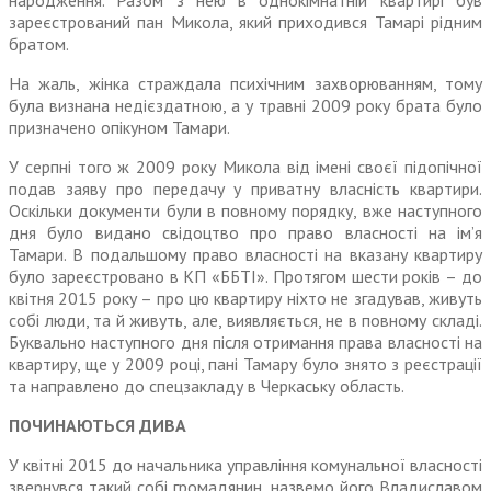
народження. Разом з нею в однокімнатній квартирі був
зареєстрований пан Микола, який приходився Тамарі рідним
братом.
На жаль, жінка страждала пси­хічним захворюванням, тому
була визнана недієздатною, а у травні 2009 року брата було
призначено опікуном Тамари.
У серпні того ж 2009 року Микола від імені своєї підопічної
подав заяву про передачу у приватну власність квартири.
Оскільки документи були в повному порядку, вже наступного
дня було видано свідоцтво про право власності на ім’я
Тамари. В подальшому право власності на вказану квартиру
було зареєстро­вано в КП «ББТІ». Протягом шести років – до
квітня 2015 року – про цю квартиру ніхто не згадував, живуть
собі люди, та й живуть, але, виявляється, не в повному складі.
Буквально наступного дня після отримання права власності на
квартиру, ще у 2009 році, пані Тамару було знято з реєстрації
та направлено до спецзакладу в Черкаську область.
ПОЧИНАЮТЬСЯ ДИВА
У квітні 2015 до начальника управління комунальної власності
звернувся такий собі громадянин, назвемо його Владиславом