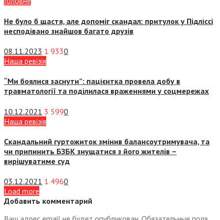
Головне
Не було б щастя, але допоміг скандал: притулок у Підліссі
несподівано знайшов багато друзів
08.11.2023
1 933
0
Наша ревізія
“Ми боялися заснути”: пацієнтка провела добу в
травматології та поділилася враженнями у соцмережах
10.12.2021
3 599
0
Наша ревізія
Скандальний гуртожиток змінив балансоутримувача, та
чи припинить БЗБК знущатися з його жителів –
вирішуватиме суд
03.12.2021
1 496
0
Load more
Добавить комментарий
Ваш адрес email не будет опубликован.
Обязательные поля