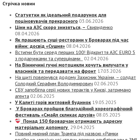
Стрічка новин
Статуетки як ідеальний подарунок для
поціновувачів прекрасного
03.06.2026
Ціни на АЗС скоро знизяться, –
Свириденко
08.04.2026
Як працюють суші-ресторани у Броварах під час
війни: досвід «Сушия»
08.04.2026
Встигни бути серед перших 100! Відкриття АЗС EURO 5
з подарунками та суперцінами
02.04.2026
На Вінничині гучні мотоцикли хочуть вилучати у
власників та передавати на фронт
17.03.2026
На щиті повернувся додому Захисник України, – солдат
Солодкий Серафим Володимирович
02.06.2025
СБУ запобігла серії нових терактів у Києві, затримано
агента
02.06.2025
У Калиті горів житловий будинок
19.05.2025
У Броварах пройшов благодійний хореографічний
фестиваль «Смайл скликає друзів»
08.05.2025
Понад 150 броварчан отримають адресну
матеріальну допомогу
29.04.2025
Повний мирний план Трампа під назвою «‎Рамки
російсько-української угоди» вперше опублікували в ЗМІ