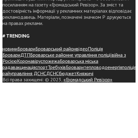
посиланням на газету «Громадський Ревізор». За зміст та
достовірність інформації у рекламних матеріалах відповідає
рекламодавець. Матеріали, позначені значком Р друкуються
на правах реклами.
# TRENDING
новини
Бровари
Броварський район
відео
Поліція
Бровари
ДТП
Броварське районне управління поліції
війна з
Росією
Коронавірус
пожежа
Броварська міська
рада
вакцинація
спорт
Требухів
Броваритепловодоенергія
поліція
райуправління ДСНС
ДСНС
бюджет
Княжичі
Всі права захищені: © 2023,
«Громадський Ревізор»