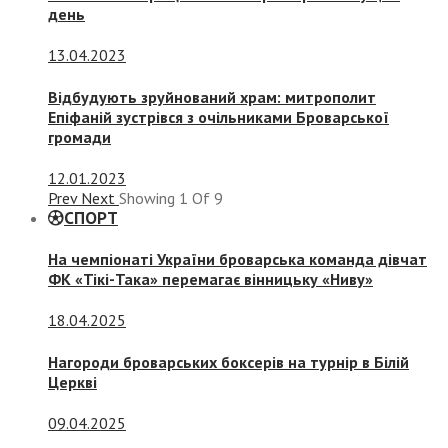
день
13.04.2023
Відбудують зруйнований храм: митрополит
Епіфаній зустрівся з очільниками Броварської
громади
12.01.2023
Prev
Next
Showing
1
Of
9
СПОРТ
На чемпіонаті України броварська команда дівчат
ФК «Тікі-Така» перемагає вінницьку «Ниву»
18.04.2025
Нагороди броварських боксерів на турнір в Білій
Церкві
09.04.2025