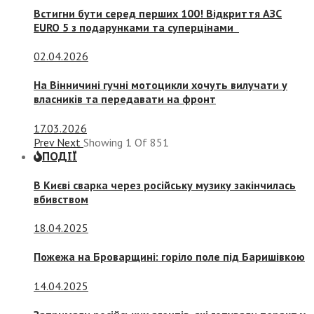
Встигни бути серед перших 100! Відкриття АЗС
EURO 5 з подарунками та суперцінами
02.04.2026
На Вінничині гучні мотоцикли хочуть вилучати у
власників та передавати на фронт
17.03.2026
Prev
Next
Showing
1
Of
851
ПОДІЇ
В Києві сварка через російську музику закінчилась
вбивством
18.04.2025
Пожежа на Броварщині: горіло поле під Баришівкою
14.04.2025