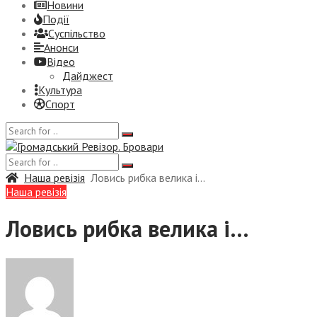
Новини
Події
Суспiльство
Анонси
Відео
Дайджест
Культура
Спорт
Наша ревізія
Ловись рибка велика і…
Наша ревізія
Ловись рибка велика і…