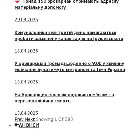
Понад 150 броварчан отримають адресну
матеріальну допомогу
29.04.2025
Комунальники вже третій день намагаються
пробити засмічену каналізацію на Грушевського
18.04.2025
У Броварській громаді щоденно о 9:00 у хвилину
мовчання лунатимуть метроном та Гімн України
18.04.2025
На Броварщині чоловік подавився м’ясом та
пережив клінічну смерть
15.04.2025
Prev
Next
Showing
1
Of
588
АНОНСИ