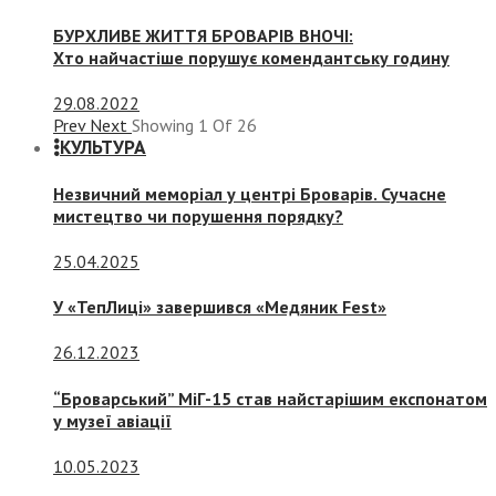
БУРХЛИВЕ ЖИТТЯ БРОВАРІВ ВНОЧІ:
Хто найчастіше порушує комендантську годину
29.08.2022
Prev
Next
Showing
1
Of
26
КУЛЬТУРА
Незвичний меморіал у центрі Броварів. Сучасне
мистецтво чи порушення порядку?
25.04.2025
У «ТепЛиці» завершився «Медяник Fest»
26.12.2023
“Броварський” МіГ-15 став найстарішим експонатом
у музеї авіації
10.05.2023