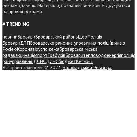
рекламодавець. Матеріали, позначені значком Р друкуються
на правах реклами.
# TRENDING
новини
Бровари
Броварський район
відео
Поліція
Бровари
ДТП
Броварське районне управління поліції
війна з
Росією
Коронавірус
пожежа
Броварська міська
рада
вакцинація
спорт
Требухів
Броваритепловодоенергія
поліція
райуправління ДСНС
ДСНС
бюджет
Княжичі
Всі права захищені: © 2023,
«Громадський Ревізор»