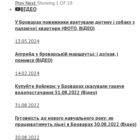
Prev
Next
Showing
1
Of
19
ВІДЕО
У Броварах пожежники врятували дитину і собаку з
палаючої квартири (ФОТО, ВІДЕО)
13.05.2024
Апгрейд у броварській маршрутці: і доїхав, і
помився (ВІДЕО)
14.02.2024
Купуйте бойлери: у Броварах скасували гаряче
водопостачання 31.08.2022 (Відео)
31.08.2022
Готовність до нового навчального року: як
працюватимуть ліцеї в Броварах 30.08.2022 (Відео)
30.08.2022