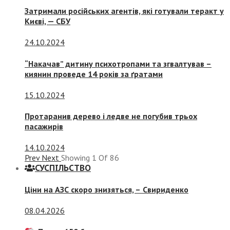
Затримали російських агентів, які готували теракт у
Києві, — СБУ
24.10.2024
“Накачав” дитину психотропами та згвалтував –
киянин проведе 14 років за ґратами
15.10.2024
Протаранив дерево і ледве не погубив трьох
пасажирів
14.10.2024
Prev
Next
Showing
1
Of
86
СУСПIЛЬСТВО
Ціни на АЗС скоро знизяться, –
Свириденко
08.04.2026