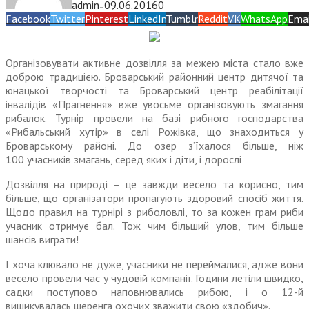
admin
09.06.2016
0
—
Facebook
Twitter
Pinterest
LinkedIn
Tumblr
Reddit
VK
WhatsApp
Emai
Організовувати активне дозвілля за межею міста стало вже
доброю традицією. Броварський районний центр дитячої та
юнацької творчості та Броварський центр реабілітації
інвалідів «Прагнення» вже увосьме організовують змагання
рибалок. Турнір провели на базі рибного господарства
«Рибальський хутір» в селі Рожівка, що знаходиться у
Броварському районі. До озер з’їхалося більше, ніж
100 учасників змагань, серед яких і діти, і дорослі
Дозвілля на природі – це завжди весело та корисно, тим
більше, що організатори пропагують здоровий спосіб життя.
Щодо правил на турнірі з риболовлі, то за кожен грам риби
учасник отримує бал. Тож чим більший улов, тим більше
шансів виграти!
І хоча клювало не дуже, учасники не переймалися, адже вони
весело провели час у чудовій компанії. Години летіли швидко,
садки поступово напов­нювались рибою, і о 12-й
вишикувалась шеренга охочих зважити свою «здобич».