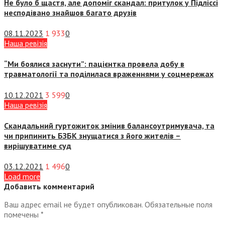
Не було б щастя, але допоміг скандал: притулок у Підліссі
несподівано знайшов багато друзів
08.11.2023
1 933
0
Наша ревізія
“Ми боялися заснути”: пацієнтка провела добу в
травматології та поділилася враженнями у соцмережах
10.12.2021
3 599
0
Наша ревізія
Скандальний гуртожиток змінив балансоутримувача, та
чи припинить БЗБК знущатися з його жителів –
вирішуватиме суд
03.12.2021
1 496
0
Load more
Добавить комментарий
Ваш адрес email не будет опубликован.
Обязательные поля
помечены
*