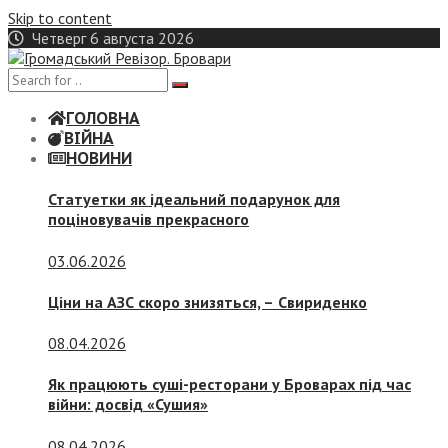
Skip to content
Четверг 6 августа 2026
ГОЛОВНА
ВІЙНА
НОВИНИ
Статуетки як ідеальний подарунок для
поціновувачів прекрасного
03.06.2026
Ціни на АЗС скоро знизяться, –
Свириденко
08.04.2026
Як працюють суші-ресторани у Броварах під час
війни: досвід «Сушия»
08.04.2026