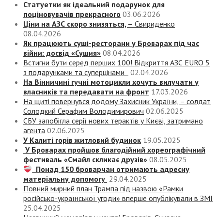
Статуетки як ідеальний подарунок для
поціновувачів прекрасного
03.06.2026
Ціни на АЗС скоро знизяться, –
Свириденко
08.04.2026
Як працюють суші-ресторани у Броварах під час
війни: досвід «Сушия»
08.04.2026
Встигни бути серед перших 100! Відкриття АЗС EURO 5
з подарунками та суперцінами
02.04.2026
На Вінничині гучні мотоцикли хочуть вилучати у
власників та передавати на фронт
17.03.2026
На щиті повернувся додому Захисник України, – солдат
Солодкий Серафим Володимирович
02.06.2025
СБУ запобігла серії нових терактів у Києві, затримано
агента
02.06.2025
У Калиті горів житловий будинок
19.05.2025
У Броварах пройшов благодійний хореографічний
фестиваль «Смайл скликає друзів»
08.05.2025
Понад 150 броварчан отримають адресну
матеріальну допомогу
29.04.2025
Повний мирний план Трампа під назвою «‎Рамки
російсько-української угоди» вперше опублікували в ЗМІ
25.04.2025