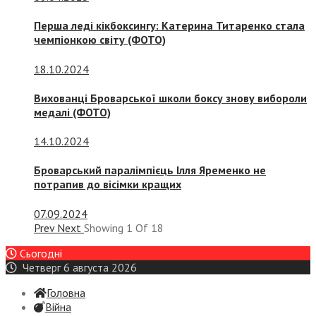
Перша леді кікбоксингу: Катерина Титаренко стала
чемпіонкою світу (ФОТО)
18.10.2024
Вихованці Броварської школи боксу знову вибороли
медалі (ФОТО)
14.10.2024
Броварський паралімпієць Ілля Яременко не
потрапив до вісімки кращих
07.09.2024
Prev
Next
Showing
1
Of
18
Сьогодні
Четверг 6 августа 2026
Головна
Війна