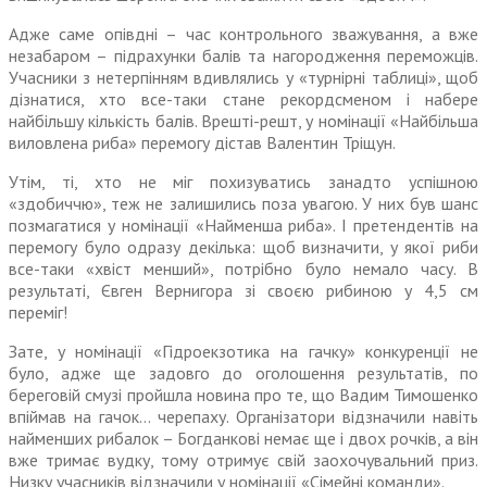
Адже саме опівдні – час контрольного зважування, а вже
незабаром – підрахунки балів та нагородження переможців.
Учасники з нетерпінням вдивлялись у «турнірні таблиці», щоб
дізнатися, хто все-таки стане рекордсменом і набере
найбільшу кількість балів. Врешті-решт, у номінації «Найбільша
виловлена риба» перемогу дістав Валентин Тріщун.
Утім, ті, хто не міг похизуватись занадто успішною
«здобиччю», теж не залишились поза увагою. У них був шанс
позмагатися у номінації «Найменша риба». І претендентів на
перемогу було одразу декілька: щоб визначити, у якої риби
все-таки «хвіст менший», потрібно було немало часу. В
результаті, Євген Вернигора зі своєю рибиною у 4,5 см
переміг!
Зате, у номінації «Гідроекзотика на гачку» конкуренції не
було, адже ще задовго до оголошення результатів, по
береговій смузі пройшла новина про те, що Вадим Тимошенко
впіймав на гачок… черепаху. Організатори відзначили навіть
найменших рибалок – Богданкові немає ще і двох рочків, а він
вже тримає вудку, тому отримує свій заохочувальний приз.
Низку учасників відзначили у номінації «Сімейні команди».