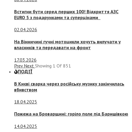
Встигни бути серед перших 100! Відкриття АЗС
EURO 5 з подарунками та суперцінами
02.04.2026
На Вінничині гучні мотоцикли хочуть вилучати у
власників та передавати на фронт
17.03.2026
Prev
Next
Showing
1
Of
851
ПОДІЇ
В Києві сварка через російську музику закінчилась
вбивством
18.04.2025
Пожежа на Броварщині: горіло поле під Баришівкою
14.04.2025