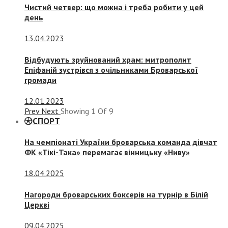
Чистий четвер: що можна і треба робити у цей
день
13.04.2023
Відбудують зруйнований храм: митрополит
Епіфаній зустрівся з очільниками Броварської
громади
12.01.2023
Prev
Next
Showing
1
Of
9
СПОРТ
На чемпіонаті України броварська команда дівчат
ФК «Тікі-Така» перемагає вінницьку «Ниву»
18.04.2025
Нагороди броварських боксерів на турнір в Білій
Церкві
09.04.2025