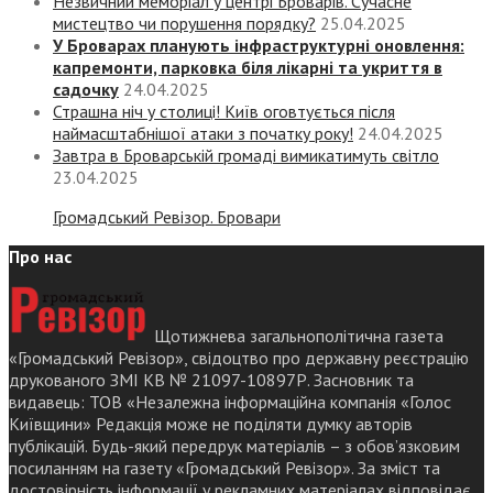
Незвичний меморіал у центрі Броварів. Сучасне
мистецтво чи порушення порядку?
25.04.2025
У Броварах планують інфраструктурні оновлення:
капремонти, парковка біля лікарні та укриття в
садочку
24.04.2025
Страшна ніч у столиці! Київ оговтується після
наймасштабнішої атаки з початку року!
24.04.2025
Завтра в Броварській громаді вимикатимуть світло
23.04.2025
Громадський Ревізор. Бровари
Про нас
Щотижнева загальнополітична газета
«Громадський Ревізор», свідоцтво про державну реєстрацію
друкованого ЗМІ КВ № 21097-10897Р. Засновник та
видавець: ТОВ «Незалежна інформаційна компанія «Голос
Київщини» Редакція може не поділяти думку авторів
публікацій. Будь-який передрук матеріалів – з обов’язковим
посиланням на газету «Громадський Ревізор». За зміст та
достовірність інформації у рекламних матеріалах відповідає