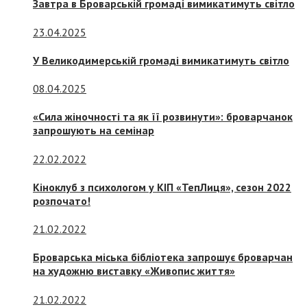
Завтра в Броварській громаді вимикатимуть світло
23.04.2025
У Великодимерській громаді вимикатимуть світло
08.04.2025
«Сила жіночності та як її розвинути»: броварчанок
запрошують на семінар
22.02.2022
Кіноклуб з психологом у КІП «ТепЛиця», сезон 2022
розпочато!
21.02.2022
Броварська міська бібліотека запрошує броварчан
на художню виставку «Живопис життя»
21.02.2022