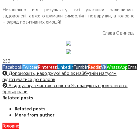
Незалежно від результату, всі учасники залишились
задоволені, адже отримали символічні подарунки, а головне
– заряд позитивних емоцій!
Слава Одинець
253
Facebook
Twitter
Pinterest
LinkedIn
Tumblr
Reddit
VK
WhatsApp
Emai
Допоможіть, народжую! або як майбутнім матусям
підготуватися до пологів
У відпустку з чистою совістю Як планують провести літо
броварчани
Related posts
Related posts
More from author
Головне