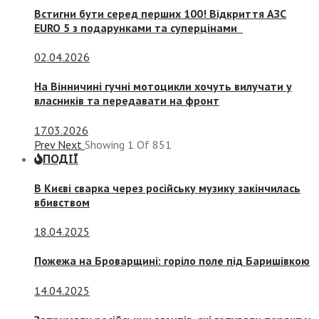
Встигни бути серед перших 100! Відкриття АЗС
EURO 5 з подарунками та суперцінами
02.04.2026
На Вінничині гучні мотоцикли хочуть вилучати у
власників та передавати на фронт
17.03.2026
Prev
Next
Showing
1
Of
851
ПОДІЇ
В Києві сварка через російську музику закінчилась
вбивством
18.04.2025
Пожежа на Броварщині: горіло поле під Баришівкою
14.04.2025