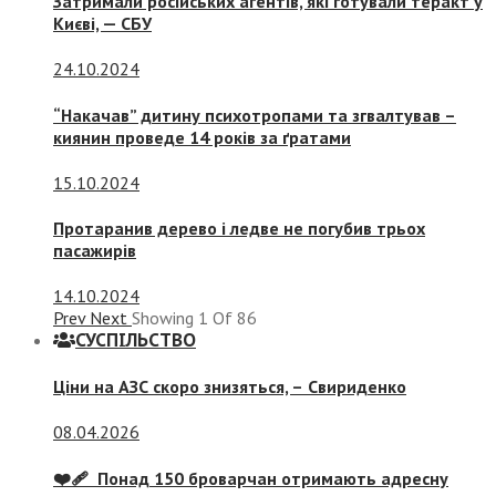
Затримали російських агентів, які готували теракт у
Києві, — СБУ
24.10.2024
“Накачав” дитину психотропами та згвалтував –
киянин проведе 14 років за ґратами
15.10.2024
Протаранив дерево і ледве не погубив трьох
пасажирів
14.10.2024
Prev
Next
Showing
1
Of
86
СУСПIЛЬСТВО
Ціни на АЗС скоро знизяться, –
Свириденко
08.04.2026
❤️‍🩹 Понад 150 броварчан отримають адресну