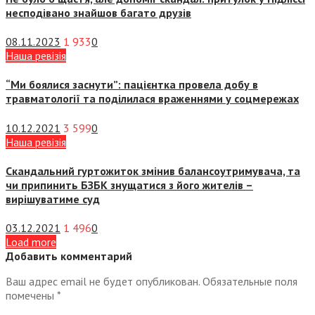
несподівано знайшов багато друзів
08.11.2023
1 933
0
Наша ревізія
“Ми боялися заснути”: пацієнтка провела добу в
травматології та поділилася враженнями у соцмережах
10.12.2021
3 599
0
Наша ревізія
Скандальний гуртожиток змінив балансоутримувача, та
чи припинить БЗБК знущатися з його жителів –
вирішуватиме суд
03.12.2021
1 496
0
Load more
Добавить комментарий
Ваш адрес email не будет опубликован.
Обязательные поля
помечены
*