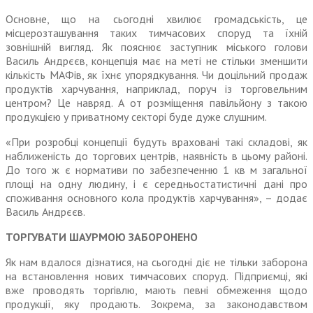
Основне, що на сьогодні хвилює громадськість, це
місцерозташування таких тимчасових споруд та їхній
зовнішній вигляд. Як пояснює заступник міського голови
Василь Андрєєв, концепція має на меті не стільки зменшити
кількість МАФів, як їхнє упорядкування. Чи доцільний продаж
продуктів харчування, наприклад, поруч із торговельним
центром? Це навряд. А от розміщення павільйону з такою
продукцією у приватному секторі буде дуже слушним.
«При розробці концепції будуть враховані такі складові, як
наближеність до торгових центрів, наявність в цьому районі.
До того ж є нормативи по забезпеченню 1 кв м загальної
площі на одну людину, і є середньостатистичні дані про
споживання основного кола продуктів харчування», – додає
Василь Андрєєв.
ТОРГУВАТИ ШАУРМОЮ ЗАБОРОНЕНО
Як нам вдалося дізнатися, на сьогодні діє не тільки заборона
на встановлення нових тимчасових споруд. Підприємці, які
вже проводять торгівлю, мають певні обмеження щодо
продукції, яку продають. Зокрема, за законодавством