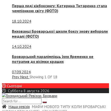
Перша леді кікбоксингу: Катерина Титаренко стала
чемпіонкою світу (ФОТО)
18.10.2024
Вихованці Броварської школи боксу знову вибороли
медалі (ФОТО)
14.10.2024
Броварський паралімпієць Ілля Яременко не
потрапив до вісімки кращих
07.09.2024
Prev
Next
Showing
1
Of
18
Сьогодні
Суббота 8 августа 2026
Наша ревізія
МАФИ НОВОГО ТИПУ КОЛИ БРОВАРСЬКІ