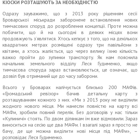
КІОСКИ РОЗТАШУЮТЬ ЗА НЕОБХІДНІСТЮ
Одразу зауважимо, що з 2013 року рішенням сесії
Броварської міськради заборонене встановлення нових
тимчасових споруд до розроблення концепції. Проте можна
побачити, що й на сьогодні в деяких місцях вони
продовжують з’являтися. Хтось кепкує з того, що на декількох
квадратних метрах розміщені одразу три павільйони з
квітами, а хтось жаліється, що через велику їхню кількість
важко пройти до зупинки транспорту. Як нам пояснила
начальник земельного відділу Леся Гудименко, якщо
тимчасова споруда зараз встановлюється, це означає, що
дозвіл був отриманий ще до часу заборони.
Всього у Броварах налічується близько 200 МАФів.
«Громадський ревізор» бачив детальну карту з
розташуванням кожного з них. «Ми з 2013 року не виділили
жодного нового місця. Ми нанесли повністю на карту всі
МАФи, зробили повний перелік. Без договорів у нас тільки
«Кулиничі» стоять. По двом ділянкам їм вже відмовили. Зараз
виноситься на сесію ще два МАФи. І взагалі зараз я просто не
бачу, де ще можна виділити нові місця під МАФи», –
розповідає Леся Гудименко.