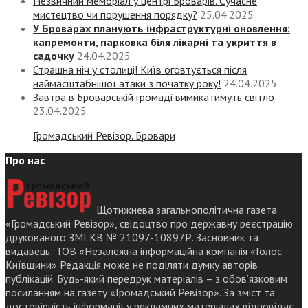
Незвичний меморіал у центрі Броварів. Сучасне
мистецтво чи порушення порядку?
25.04.2025
У Броварах планують інфраструктурні оновлення:
капремонти, парковка біля лікарні та укриття в
садочку
24.04.2025
Страшна ніч у столиці! Київ оговтується після
наймасштабнішої атаки з початку року!
24.04.2025
Завтра в Броварській громаді вимикатимуть світло
23.04.2025
Громадський Ревізор. Бровари
Про нас
Щотижнева загальнополітична газета
«Громадський Ревізор», свідоцтво про державну реєстрацію
друкованого ЗМІ КВ № 21097-10897Р. Засновник та
видавець: ТОВ «Незалежна інформаційна компанія «Голос
Київщини» Редакція може не поділяти думку авторів
публікацій. Будь-який передрук матеріалів – з обов’язковим
посиланням на газету «Громадський Ревізор». За зміст та
достовірність інформації у рекламних матеріалах відповідає