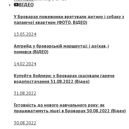
ВІДЕО
У Броварах пожежники врятували дитину і собаку з
палаючої квартири (ФОТО, ВІДЕО)
13.05.2024
Апгрейд у броварській маршрутці: і доїхав, і
помився (ВІДЕО)
14.02.2024
Купуйте бойлери: у Броварах скасували гаряче
водопостачання 31.08.2022 (Відео)
31.08.2022
Готовність до нового навчального року: як
працюватимуть ліцеї в Броварах 30.08.2022 (Відео)
30.08.2022