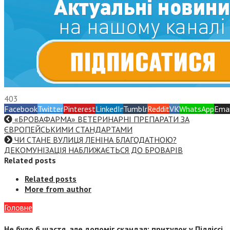
403
Facebook
Twitter
Pinterest
LinkedIn
Tumblr
Reddit
VK
WhatsApp
Emai
«БРОВАФАРМА» ВЕТЕРИНАРНІ ПРЕПАРАТИ ЗА
ЄВРОПЕЙСЬКИМИ СТАНДАРТАМИ
ЧИ СТАНЕ ВУЛИЦЯ ЛЕНІНА БЛАГОДАТНОЮ?
ДЕКОМУНІЗАЦІЯ НАБЛИЖАЄТЬСЯ ДО БРОВАРІВ
Related posts
Related posts
More from author
Головне
Не було б щастя, але допоміг скандал: притулок у Підліссі