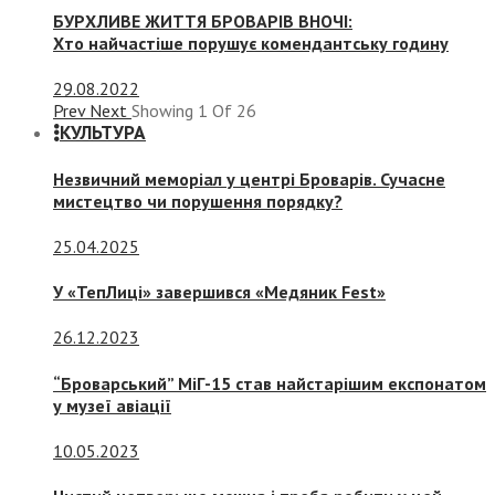
БУРХЛИВЕ ЖИТТЯ БРОВАРІВ ВНОЧІ:
Хто найчастіше порушує комендантську годину
29.08.2022
Prev
Next
Showing
1
Of
26
КУЛЬТУРА
Незвичний меморіал у центрі Броварів. Сучасне
мистецтво чи порушення порядку?
25.04.2025
У «ТепЛиці» завершився «Медяник Fest»
26.12.2023
“Броварський” МіГ-15 став найстарішим експонатом
у музеї авіації
10.05.2023