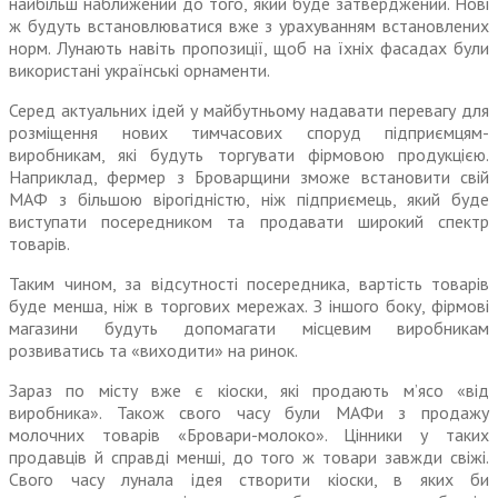
найбільш наближений до того, який буде затверджений. Нові
ж будуть встановлюватися вже з урахуванням встановлених
норм. Лунають навіть пропозиції, щоб на їхніх фасадах були
використані українські орнаменти.
Серед актуальних ідей у майбутньому надавати перевагу для
розміщення нових тимчасових споруд підприємцям-
виробникам, які будуть торгувати фірмовою продукцією.
Наприклад, фермер з Броварщини зможе встановити свій
МАФ з більшою вірогідністю, ніж підприємець, який буде
виступати посередником та продавати широкий спектр
товарів.
Таким чином, за відсутності посередника, вартість товарів
буде менша, ніж в торгових мережах. З іншого боку, фірмові
магазини будуть допомагати місцевим виробникам
розвиватись та «виходити» на ринок.
Зараз по місту вже є кіоски, які продають м’ясо «від
виробника». Також свого часу були МАФи з продажу
молочних товарів «Бровари-молоко». Цінники у таких
продавців й справді менші, до того ж товари завжди свіжі.
Свого часу лунала ідея створити кіоски, в яких би