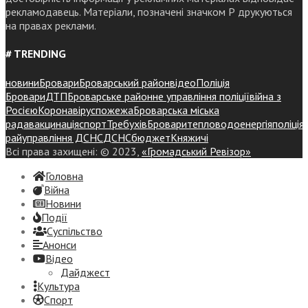
рекламодавець. Матеріали, позначені значком Р друкуються
на правах реклами.
# TRENDING
новини
Бровари
Броварський район
відео
Поліція
Бровари
ДТП
Броварське районне управління поліції
війна з
Росією
Коронавірус
пожежа
Броварська міська
рада
вакцинація
спорт
Требухів
Броваритепловодоенергія
поліція
райуправління ДСНС
ДСНС
бюджет
Княжичі
Всі права захищені: © 2023,
«Громадський Ревізор»
Головна
Війна
Новини
Події
Суспiльство
Анонси
Відео
Дайджест
Культура
Спорт