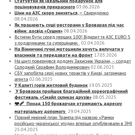
Статуетки як ідеальний подарунок для
поціновувачів прекрасного
03.06.2026
Ціни на АЗС скоро знизяться, –
Свириденко
08.04.2026
Як працюють суші-ресторани у Броварах під час
війни: досвід «Сушия»
08.04.2026
Встигни бути серед перших 100! Відкриття АЗС EURO 5
з подарунками та суперцінами
02.04.2026
На Вінничині гучні мотоцикли хочуть вилучати у
власників та передавати на фронт
17.03.2026
На щиті повернувся додому Захисник України, – солдат
Солодкий Серафим Володимирович
02.06.2025
СБУ запобігла серії нових терактів у Києві, затримано
агента
02.06.2025
У Калиті горів житловий будинок
19.05.2025
У Броварах пройшов благодійний хореографічний
фестиваль «Смайл скликає друзів»
08.05.2025
❤️‍🩹 Понад 150 броварчан отримають адресну
матеріальну допомогу
29.04.2025
Повний мирний план Трампа під назвою «‎Рамки
російсько-української угоди» вперше опублікували в ЗМІ
25.04.2025