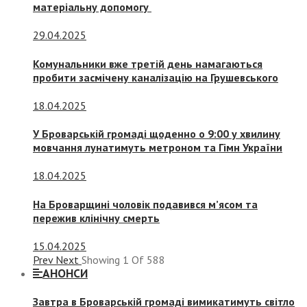
матеріальну допомогу
29.04.2025
Комунальники вже третій день намагаються
пробити засмічену каналізацію на Грушевського
18.04.2025
У Броварській громаді щоденно о 9:00 у хвилину
мовчання лунатимуть метроном та Гімн України
18.04.2025
На Броварщині чоловік подавився м’ясом та
пережив клінічну смерть
15.04.2025
Prev
Next
Showing
1
Of
588
АНОНСИ
Завтра в Броварській громаді вимикатимуть світло