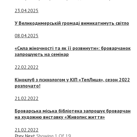
23.04.2025
У Великодимерській громаді вимикатимуть світло
08.04.2025
«Сила жіночності та як її розвинути»: броварчанок
запрошують на семінар
22.02.2022
Кіноклуб з психологом у КІП «ТепЛиця», сезон 2022
розпочато!
21.02.2022
Броварська міська бібліотека запрошує броварчан
на художню виставку «Живопис життя»
21.02.2022
Prev
Next
Showing
1
Of
19