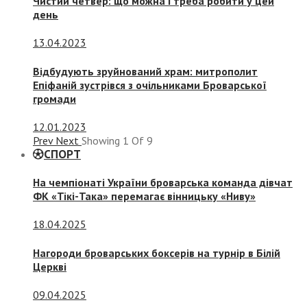
Чистий четвер: що можна і треба робити у цей
день
13.04.2023
Відбудують зруйнований храм: митрополит
Епіфаній зустрівся з очільниками Броварської
громади
12.01.2023
Prev
Next
Showing
1
Of
9
СПОРТ
На чемпіонаті України броварська команда дівчат
ФК «Тікі-Така» перемагає вінницьку «Ниву»
18.04.2025
Нагороди броварських боксерів на турнір в Білій
Церкві
09.04.2025