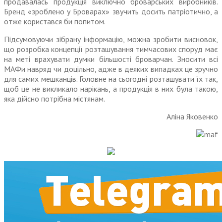
продавалась продукція виключно броварських виробників.
Бренд «зроблено у Броварах» звучить досить патріотично, а
отже користався би попитом.
Підсумовуючи зібрану інформацію, можна зробити висновок,
що розробка концепції розташування тимчасових споруд має
на меті врахувати думки більшості броварчан. Зносити всі
МАФи навряд чи доцільно, адже в деяких випадках це зручно
для самих мешканців. Головне на сьогодні розташувати їх так,
щоб це не викликало нарікань, а продукція в них була такою,
яка дійсно потрібна містянам.
Аліна Яковенко