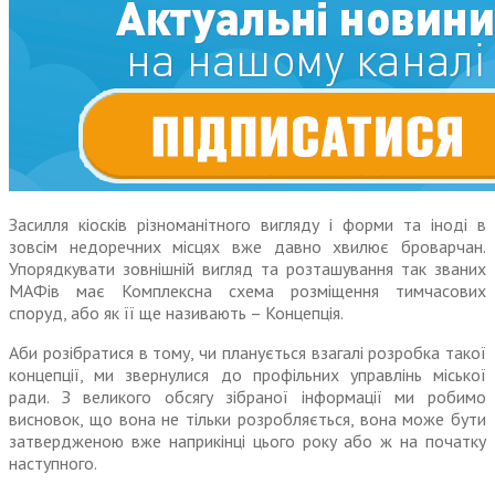
Засилля кіосків різноманітного вигляду і форми та іноді в
зовсім недоречних місцях вже давно хвилює броварчан.
Упорядкувати зовнішній вигляд та розташування так званих
МАФів має Комплексна схема розміщення тимчасових
споруд, або як її ще називають – Концепція.
Аби розібратися в тому, чи планується взагалі розробка такої
концепції, ми звернулися до профільних управлінь міської
ради. З великого обсягу зібраної інформації ми робимо
висновок, що вона не тільки розробляється, вона може бути
затвердженою вже наприкінці цього року або ж на початку
наступного.