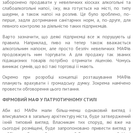
заборонено продавати у невеличких кіосках алкогольні та
слабоалкогольні напої, їжу, яка готується на місті, по типу
шаурми, а також напої на розлив. Це було зроблено, по-
перше, задля дотримання санітарних норм, а, по-друге, для
певного контролю за діяльністю таких підприємців.
Варто зазначити, що деякі підприємці все ж порушують ці
правила. Наприклад, пиво на тепер також вважається
алкогольним напоєм, але просто безліч невеличких МАФів
продовжують ним торгувати. А для продажу так званих
підакцизних товарів потрібно отримати ліцензію. Чомусь
виникає сумнів, що всі такі торговці її мають.
Окремо при розробці концепції розташування МАФів
планують врахувати і громадську думку. Зокрема намічено
провести обговорення цього питання.
ФІРМОВИЙ МАФ У ПАТРІОТИЧНОМУ СТИЛІ
Аби всі МАФи мали більш-менш однаковий вигляд і
вписувалися в загальну архітектуру міста, буде затверджений
їхній типовий вигляд. Власникам тих споруд, які вже на
сьогодні розміщені, буде запропоновано привести вигляд у