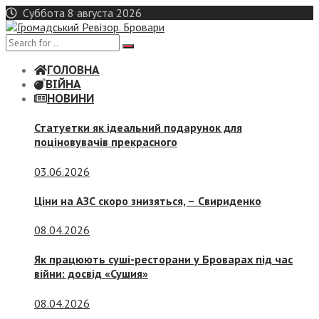
Skip
Суббота 8 августа 2026
to
content
ГОЛОВНА
ВІЙНА
НОВИНИ
Статуетки як ідеальний подарунок для
поціновувачів прекрасного
03.06.2026
Ціни на АЗС скоро знизяться, –
Свириденко
08.04.2026
Як працюють суші-ресторани у Броварах під час
війни: досвід «Сушия»
08.04.2026