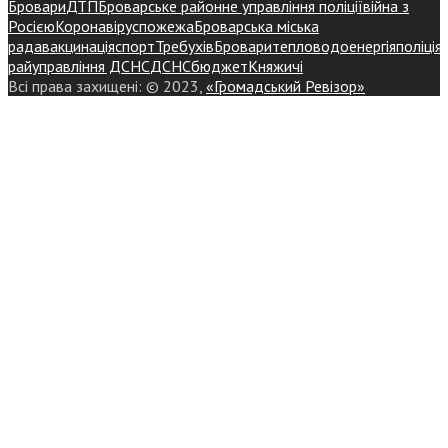
Бровари
ДТП
Броварське районне управління поліції
війна з
Росією
Коронавірус
пожежа
Броварська міська
рада
вакцинація
спорт
Требухів
Броваритепловодоенергія
поліція
райуправління ДСНС
ДСНС
бюджет
Княжичі
Всі права захищені: © 2023,
«Громадський Ревізор»