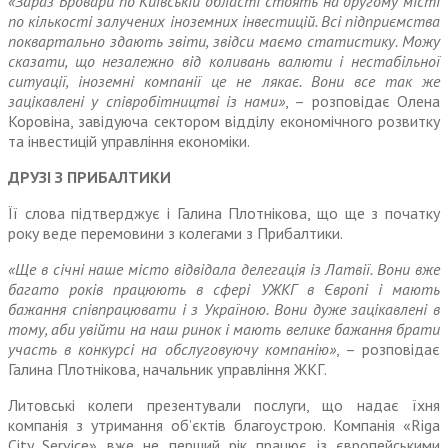
«Зараз Бровари по Київській області стоять на другому місті
по кількості залучених іноземних інвестицій. Всі підприємства
поквартально здають звіти, звідси маємо статистику. Можу
сказати, що незалежно від коливань валюти і нестабільної
ситуації, іноземні компанії це не лякає. Вони все так же
зацікавлені у співробітництві із нами»
, – розпо­відає Олена
Коровіна, завідуюча сектором відділу економічного розвитку
та інвестицій управ­ління економіки.
ДРУЗІ З ПРИБАЛТИКИ
Її слова підтверджує і Галина Плотнікова, що ще з початку
року веде перемовини з колегами з Прибалтики.
«Ще в січні наше місто відвідала делегація із Латвії. Вони вже
багато років працюють в сфері УЖКГ в Європі і мають
бажання співпрацювати і з Україною. Вони дуже зацікавлені в
тому, аби уві­йти на наш ринок і мають велике бажання брати
участь в конкурсі на обслуговуючу компанію»
, – розповідає
Галина Плотнікова, начальник управління ЖКГ.
Литовські колеги презентували послуги, що надає їхня
компанія з утримання об’єктів благоустрою. Компанія «Riga
City Service» вже не перший рік працює із європейськими