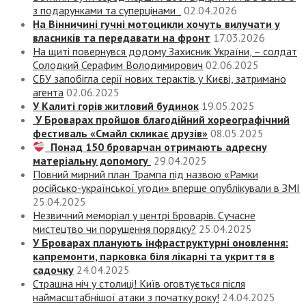
з подарунками та суперцінами
02.04.2026
На Вінничині гучні мотоцикли хочуть вилучати у
власників та передавати на фронт
17.03.2026
На щиті повернувся додому Захисник України, – солдат
Солодкий Серафим Володимирович
02.06.2025
СБУ запобігла серії нових терактів у Києві, затримано
агента
02.06.2025
У Калиті горів житловий будинок
19.05.2025
У Броварах пройшов благодійний хореографічний
фестиваль «Смайл скликає друзів»
08.05.2025
Понад 150 броварчан отримають адресну
матеріальну допомогу
29.04.2025
Повний мирний план Трампа під назвою «‎Рамки
російсько-української угоди» вперше опублікували в ЗМІ
25.04.2025
Незвичний меморіал у центрі Броварів. Сучасне
мистецтво чи порушення порядку?
25.04.2025
У Броварах планують інфраструктурні оновлення:
капремонти, парковка біля лікарні та укриття в
садочку
24.04.2025
Страшна ніч у столиці! Київ оговтується після
наймасштабнішої атаки з початку року!
24.04.2025