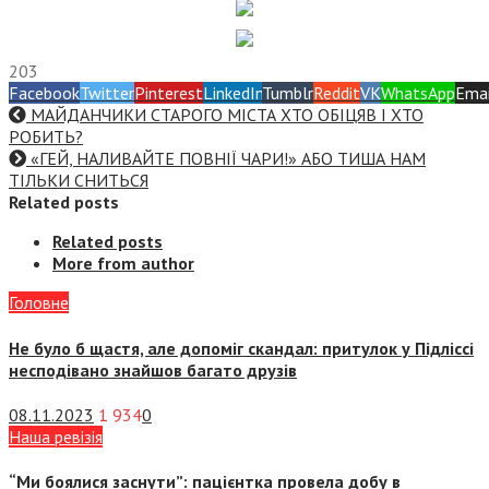
203
Facebook
Twitter
Pinterest
LinkedIn
Tumblr
Reddit
VK
WhatsApp
Emai
МАЙДАНЧИКИ СТАРОГО МІСТА ХТО ОБІЦЯВ І ХТО
РОБИТЬ?
«ГЕЙ, НАЛИВАЙТЕ ПОВНІЇ ЧАРИ!» АБО ТИША НАМ
ТІЛЬКИ СНИТЬСЯ
Related posts
Related posts
More from author
Головне
Не було б щастя, але допоміг скандал: притулок у Підліссі
несподівано знайшов багато друзів
08.11.2023
1 934
0
Наша ревізія
“Ми боялися заснути”: пацієнтка провела добу в