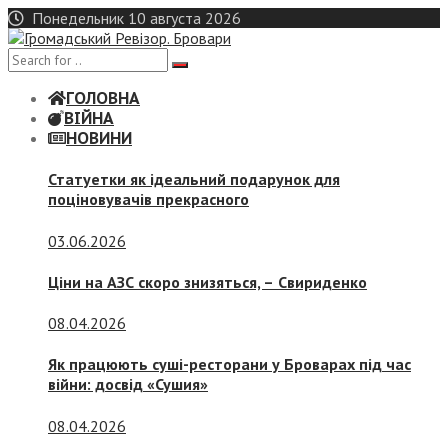
Skip
Понедельник 10 августа 2026
to
content
ГОЛОВНА
ВІЙНА
НОВИНИ
Статуетки як ідеальний подарунок для
поціновувачів прекрасного
03.06.2026
Ціни на АЗС скоро знизяться, –
Свириденко
08.04.2026
Як працюють суші-ресторани у Броварах під час
війни: досвід «Сушия»
08.04.2026