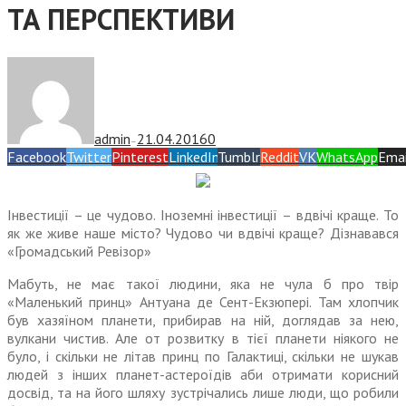
ТА ПЕРСПЕКТИВИ
admin
21.04.2016
0
—
Facebook
Twitter
Pinterest
LinkedIn
Tumblr
Reddit
VK
WhatsApp
Emai
Інвестиції – це чудово. Іноземні інвестиції – вдвічі краще. То
як же живе наше місто? Чудово чи вдвічі краще? Дізнавався
«Громадський Ревізор»
Мабуть, не має такої людини, яка не чула б про твір
«Маленький принц» Антуана де Сент-Екзюпері. Там хлопчик
був хазяїном пла­нети, прибирав на ній, доглядав за нею,
вулкани чистив. Але от розвитку в тієї планети ніякого не
було, і скільки не літав принц по Галактиці, скільки не шукав
людей з інших планет-астероїдів аби отримати корисний
досвід, та на його шляху зустрічались лише люди, що робили