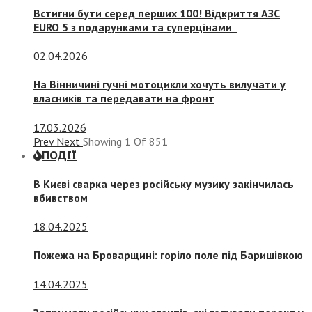
Встигни бути серед перших 100! Відкриття АЗС
EURO 5 з подарунками та суперцінами
02.04.2026
На Вінничині гучні мотоцикли хочуть вилучати у
власників та передавати на фронт
17.03.2026
Prev
Next
Showing
1
Of
851
ПОДІЇ
В Києві сварка через російську музику закінчилась
вбивством
18.04.2025
Пожежа на Броварщині: горіло поле під Баришівкою
14.04.2025