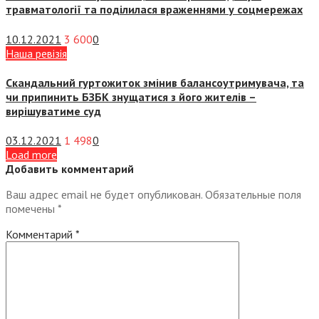
травматології та поділилася враженнями у соцмережах
10.12.2021
3 600
0
Наша ревізія
Скандальний гуртожиток змінив балансоутримувача, та
чи припинить БЗБК знущатися з його жителів –
вирішуватиме суд
03.12.2021
1 498
0
Load more
Добавить комментарий
Ваш адрес email не будет опубликован.
Обязательные поля
помечены
*
Комментарий
*