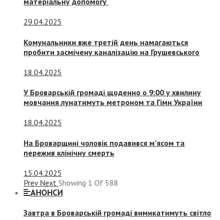
матеріальну допомогу
29.04.2025
Комунальники вже третій день намагаються
пробити засмічену каналізацію на Грушевського
18.04.2025
У Броварській громаді щоденно о 9:00 у хвилину
мовчання лунатимуть метроном та Гімн України
18.04.2025
На Броварщині чоловік подавився м’ясом та
пережив клінічну смерть
15.04.2025
Prev
Next
Showing
1
Of
588
АНОНСИ
Завтра в Броварській громаді вимикатимуть світло