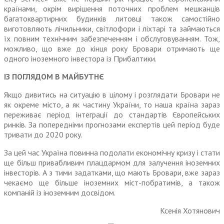
країнами, окрім вирішення поточних проблем мешканців
багатоквартирних будинків литовці також само­стійно
виготовляють лічильники, світлофори і ліхтарі та займа­ються
їх повним технічним забез­печенням і обслуговуванням. Тож,
можливо, що вже до кінця року Бровари отримають ще
одного іноземного інвестора із Прибалтики.
ІЗ ПОГЛЯДОМ В МАЙБУТНЄ
Якщо дивитись на ситуацію в цілому і розглядати Бровари не
як окреме місто, а як частину України, то наша країна зараз
переживає період інтеграції до стандартів Європейських
ринків. За попередніми прогнозами екс­пертів цей період буде
тривати до 2020 року.
За цей час Україна повинна подолати економічну кризу і стати
ще більш привабливим плацдармом для залучення іноземних
інвесторів. А з тими задатками, що мають Бровари, вже зараз
чекаємо ще більше іно­земних міст-побратимів, а також
компаній із іноземним досвідом.
Ксенія Хотянович