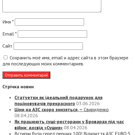
Имя
*
Email
*
Сайт
Сохранить моё имя, email и адрес сайта в этом браузере
для последующих моих комментариев.
Стрічка новин
Статуетки як ідеальний подарунок для
поціновувачів прекрасного
03.06.2026
Ціни на АЗС скоро знизяться, –
Свириденко
08.04.2026
Як працюють суші-ресторани у Броварах під час
війни: досвід «Сушия»
08.04.2026
Встигни бути серед перших 100! Відкриття АЗС EURO 5