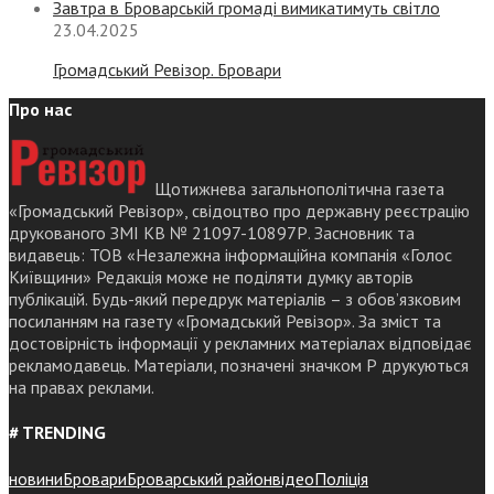
Завтра в Броварській громаді вимикатимуть світло
23.04.2025
Громадський Ревізор. Бровари
Про нас
Щотижнева загальнополітична газета
«Громадський Ревізор», свідоцтво про державну реєстрацію
друкованого ЗМІ КВ № 21097-10897Р. Засновник та
видавець: ТОВ «Незалежна інформаційна компанія «Голос
Київщини» Редакція може не поділяти думку авторів
публікацій. Будь-який передрук матеріалів – з обов’язковим
посиланням на газету «Громадський Ревізор». За зміст та
достовірність інформації у рекламних матеріалах відповідає
рекламодавець. Матеріали, позначені значком Р друкуються
на правах реклами.
# TRENDING
новини
Бровари
Броварський район
відео
Поліція