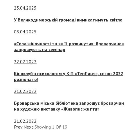
23.04.2025
У Великодимерській громаді вимикатимуть світло
08.04.2025
«Сила жіночності та як її розвинути»: броварчанок
запрошують на семінар
22.02.2022
Кіноклуб з психологом у КІП «ТепЛиця», сезон 2022
розпочато!
21.02.2022
Броварська міська бібліотека запрошує броварчан
на художню виставку «Живопис життя»
21.02.2022
Prev
Next
Showing
1
Of
19