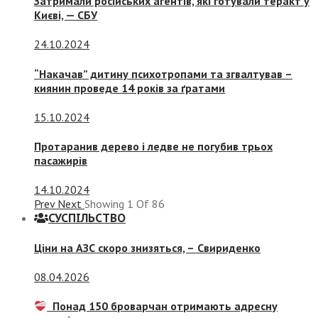
Затримали російських агентів, які готували теракт у
Києві, — СБУ
24.10.2024
“Накачав” дитину психотропами та згвалтував –
киянин проведе 14 років за ґратами
15.10.2024
Протаранив дерево і ледве не погубив трьох
пасажирів
14.10.2024
Prev
Next
Showing
1
Of
86
СУСПIЛЬСТВО
Ціни на АЗС скоро знизяться, –
Свириденко
08.04.2026
Понад 150 броварчан отримають адресну