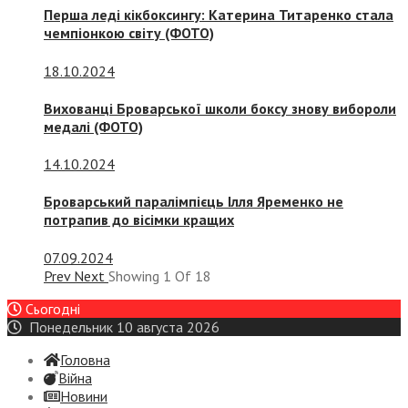
Перша леді кікбоксингу: Катерина Титаренко стала
чемпіонкою світу (ФОТО)
18.10.2024
Вихованці Броварської школи боксу знову вибороли
медалі (ФОТО)
14.10.2024
Броварський паралімпієць Ілля Яременко не
потрапив до вісімки кращих
07.09.2024
Prev
Next
Showing
1
Of
18
Сьогодні
Понедельник 10 августа 2026
Головна
Війна
Новини