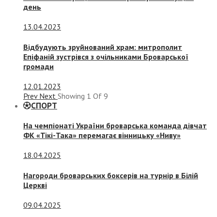
день
13.04.2023
Відбудують зруйнований храм: митрополит
Епіфаній зустрівся з очільниками Броварської
громади
12.01.2023
Prev
Next
Showing
1
Of
9
СПОРТ
На чемпіонаті України броварська команда дівчат
ФК «Тікі-Така» перемагає вінницьку «Ниву»
18.04.2025
Нагороди броварських боксерів на турнір в Білій
Церкві
09.04.2025