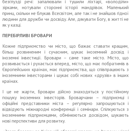
безглузді речі: запалювали і тушили ліхтарі, «володіли»
зірками, нотували сторонні історії мандрівок. Маленький
принц, скільки не блукав Всесвітом, але так і не знайшов гідної
людини для дружби чи досвіду. Але, дякувати Богу, в житті не
як у казці.
ПЕРЕБІРЛИВІ БРОВАРИ
Кожне підприємство чи місто, що бажає ставати кращим,
більш розвиненим і сучасним, шукає іноземний досвід і
іноземні інвестиції. Бровари – саме таке місто. Місто, що
розвивається і рухається вперед, місто, що має побратимів в
Європейських країнах, має підприємства, що співпрацюють з
іноземними інвесторами і шукає собі нових «друзів» в інших
країнах.
І це не жарти, Бровари дійсно знаходяться у постійному
пошуку іноземних інвесторів. Броварчани – підприємці і
офіційні представники міста – регулярно запрошуються і
відвідують міжнародні конфе­ренції і семінари. Спілкуються з
іноземними підприємцями, обмінюються досвідом, шукають
нові перспективи для розвитку.