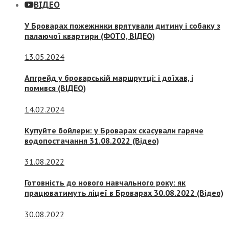
ВІДЕО
У Броварах пожежники врятували дитину і собаку з
палаючої квартири (ФОТО, ВІДЕО)
13.05.2024
Апгрейд у броварській маршрутці: і доїхав, і
помився (ВІДЕО)
14.02.2024
Купуйте бойлери: у Броварах скасували гаряче
водопостачання 31.08.2022 (Відео)
31.08.2022
Готовність до нового навчального року: як
працюватимуть ліцеї в Броварах 30.08.2022 (Відео)
30.08.2022