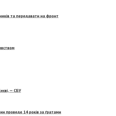
сників та передавати на фронт
бивством
иєві, — СБУ
ин проведе 14 років за ґратами