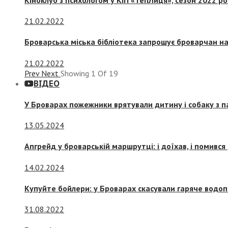
21.02.2022
Броварська міська бібліотека запрошує броварчан 
21.02.2022
Prev
Next
Showing
1
Of
19
ВІДЕО
У Броварах пожежники врятували дитину і собаку з 
13.05.2024
Апгрейд у броварській маршрутці: і доїхав, і помився
14.02.2024
Купуйте бойлери: у Броварах скасували гаряче водоп
31.08.2022