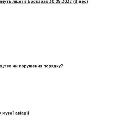
муть ліцеї в Броварах 30.08.2022 (Відео)
тецтво чи порушення порядку?
 музеї авіації