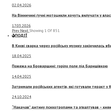
02.04.2026
На Вінничині гучні мотоцикли хочуть вилучати у вла
17.03.2026
Prev
Next
Showing
1
Of
851
ПОДІЇ
В Києві сварка через російську музику закінчилась в
18.04.2025
Пожежа на Броварщині: горіло поле під Баришівкою
14.04.2025
Затримали російських агентів, які готували теракт у К
24.10.2024
“Накачав” дитину психотропами та згвалтував – киян