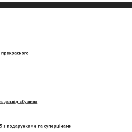
в прекрасного
и: досвід «Сушия»
 5 з подарунками та суперцінами