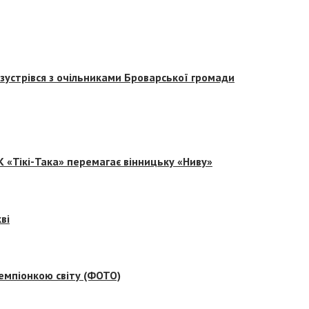
зустрівся з очільниками Броварської громади
 «Тікі-Така» перемагає вінницьку «Ниву»
ві
емпіонкою світу (ФОТО)