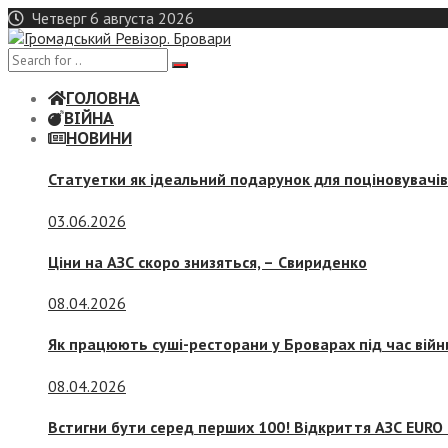
Skip
Четверг 6 августа 2026
to
content
ГОЛОВНА
ВІЙНА
НОВИНИ
Статуетки як ідеальний подарунок для поціновувачі
03.06.2026
Ціни на АЗС скоро знизяться, –
Свириденко
08.04.2026
Як працюють суші-ресторани у Броварах під час війн
08.04.2026
Встигни бути серед перших 100! Відкриття АЗС EURO