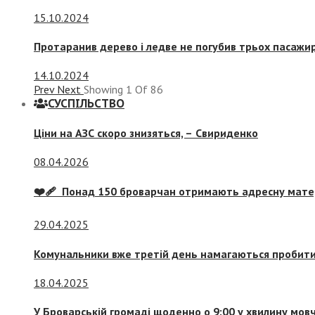
15.10.2024
Протаранив дерево і ледве не погубив трьох пасажир
14.10.2024
Prev
Next
Showing
1
Of
86
СУСПIЛЬСТВО
Ціни на АЗС скоро знизяться, –
Свириденко
08.04.2026
❤️‍🩹 Понад 150 броварчан отримають адресну мат
29.04.2025
Комунальники вже третій день намагаються пробити 
18.04.2025
У Броварській громаді щоденно о 9:00 у хвилину мо