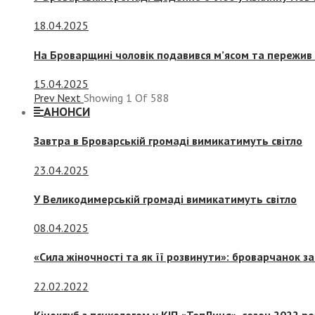
18.04.2025
На Броварщині чоловік подавився м’ясом та пережив 
15.04.2025
Prev
Next
Showing
1
Of
588
АНОНСИ
Завтра в Броварській громаді вимикатимуть світло
23.04.2025
У Великодимерській громаді вимикатимуть світло
08.04.2025
«Сила жіночності та як її розвинути»: броварчанок 
22.02.2022
Кіноклуб з психологом у КІП «ТепЛиця», сезон 2022 р