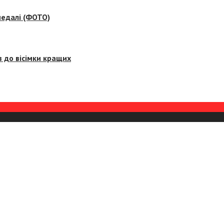
медалі (ФОТО)
 до вісімки кращих