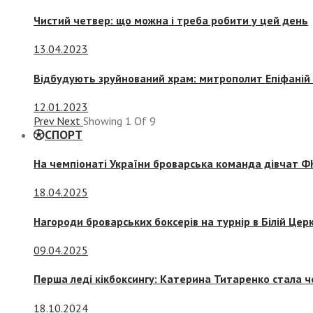
Чистий четвер: що можна і треба робити у цей день
13.04.2023
Відбудують зруйнований храм: митрополит Епіфаній 
12.01.2023
Prev
Next
Showing
1
Of
9
СПОРТ
На чемпіонаті України броварська команда дівчат ФК
18.04.2025
Нагороди броварських боксерів на турнір в Білій Церк
09.04.2025
Перша леді кікбоксингу: Катерина Титаренко стала ч
18.10.2024