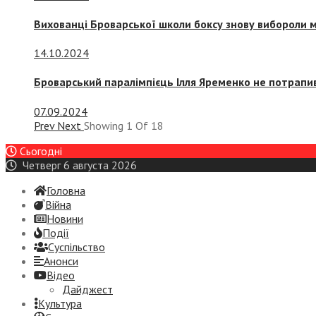
Вихованці Броварської школи боксу знову вибороли 
14.10.2024
Броварський паралімпієць Ілля Яременко не потрапив
07.09.2024
Prev
Next
Showing
1
Of
18
Сьогодні
Четверг 6 августа 2026
Головна
Війна
Новини
Події
Суспiльство
Анонси
Відео
Дайджест
Культура