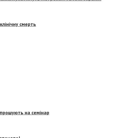
клінічну смерть
запрошують на семінар
озпочато!