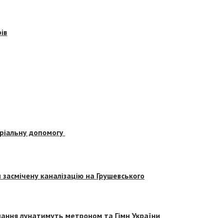
ів
еріальну допомогу
засмічену каналізацію на Грушевського
вчання лунатимуть метроном та Гімн України