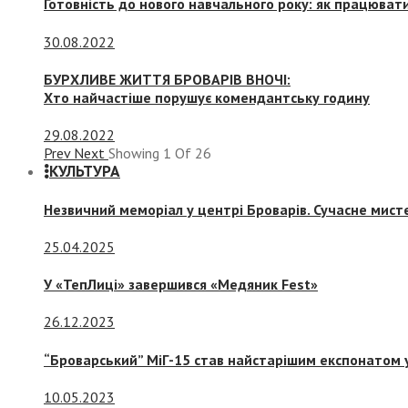
Готовність до нового навчального року: як працювати
30.08.2022
БУРХЛИВЕ ЖИТТЯ БРОВАРІВ ВНОЧІ:
Хто найчастіше порушує комендантську годину
29.08.2022
Prev
Next
Showing
1
Of
26
КУЛЬТУРА
Незвичний меморіал у центрі Броварів. Сучасне мис
25.04.2025
У «ТепЛиці» завершився «Медяник Fest»
26.12.2023
“Броварський” МіГ-15 став найстарішим експонатом у
10.05.2023