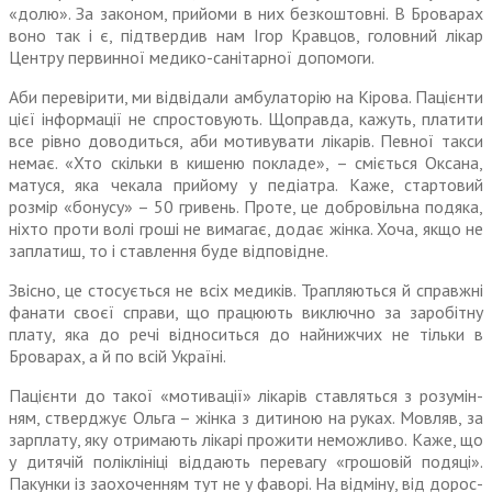
«долю». За законом, прийоми в них безкоштовні. В Броварах
воно так і є, підтвердив нам Ігор Кравцов, головний лікар
Центру первинної медико-санітарної допомоги.
Аби перевірити, ми відвідали амбулаторію на Кірова. Пацієнти
цієї інформації не спростовують. Щоправда, кажуть, платити
все рівно доводиться, аби мотивувати лікарів. Певної такси
немає. «Хто скільки в кишеню покладе», – сміється Оксана,
матуся, яка чекала прийому у педіатра. Каже, стартовий
розмір «бонусу» – 50 гривень. Проте, це добровільна подяка,
ніхто проти волі гроші не вима­гає, додає жінка. Хоча, якщо не
заплатиш, то і ставлення буде відповідне.
Звісно, це стосується не всіх медиків. Трапляються й справжні
фанати своєї справи, що працю­ють виключно за заробітну
плату, яка до речі відноситься до най­нижчих не тільки в
Броварах, а й по всій Україні.
Пацієнти до такої «мотивації» лікарів ставляться з розумін­
ням, стверджує Ольга – жінка з дитиною на руках. Мовляв, за
зарплату, яку отримають лікарі прожити неможливо. Каже, що
у дитячій поліклініці віддають перевагу «грошовій подяці».
Пакунки із заохоченням тут не у фаворі. На відміну, від дорос­