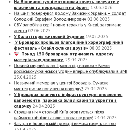
На Вінничині гучні мотоцикли хочуть вилучати у
власників та передавати на фронт
17.03.2026
На щиті повернувся додому Захисник України, – солдат
Солодкий Серафим Володимирович
02.06.2025
СБУ запобігла серії нових терактів у Києві, затримано
агента
02.06.2025
У Калиті горів житловий будинок
19.05.2025
У Броварах пройшов благодійний хореографічний
фестиваль «Смайл скликає друзів»
08.05.2025
Понад 150 броварчан отримають адресну
матеріальну допомогу
29.04.2025
Повний мирний план Трампа під назвою «‎Рамки
російсько-української угоди» вперше опублікували в ЗМІ
25.04.2025
Незвичний меморіал у центрі Броварів. Сучасне
мистецтво чи порушення порядку?
25.04.2025
У Броварах планують інфраструктурні оновлення:
капремонти, парковка біля лікарні та укриття в
садочку
24.04.2025
Страшна ніч у столиці! Київ оговтується після
наймасштабнішої атаки з початку року!
24.04.2025
Завтра в Броварській громаді вимикатимуть світло
23.04.2025