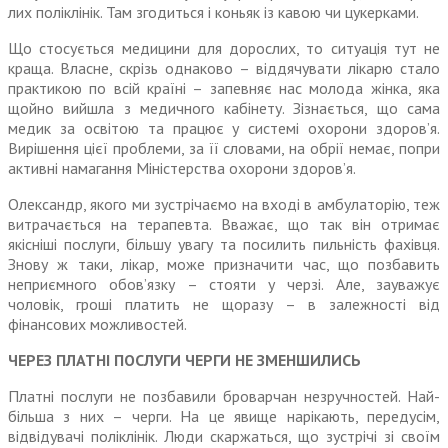
лих поліклінік. Там згодиться і коньяк із кавою чи цукерками.
Що стосується медицини для дорослих, то ситуація тут не
краща. Власне, скрізь одна­ково – віддячувати лікарю стало
практикою по всій країні – запев­няє нас молода жінка, яка
щойно вийшла з медичного кабінету. Зізнається, що сама
медик за освітою та працює у системі охорони здоров’я.
Вирішення цієї проблеми, за її словами, на обрії немає, попри
активні намагання Міністерства охорони здоров’я.
Олександр, якого ми зустріча­ємо на вході в амбулаторію, теж
витрачається на терапевта. Вва­жає, що так він отримає
якісніші послуги, більшу увагу та поси­лить пильність фахівця.
Знову ж таки, лікар, може призначити час, що позбавить
неприємного обов’язку – стояти у черзі. Але, зауважує
чоловік, гроші платить не щоразу – в залежності від
фінансових можливостей.
ЧЕРЕЗ ПЛАТНІ ПОСЛУГИ ЧЕРГИ НЕ ЗМЕНШИЛИСЬ
Платні послуги не позбавили броварчан незручностей. Най­
більша з них – черги. На це явище нарікають, передусім,
відвідувачі поліклінік. Люди скаржаться, що зустрічі зі своїм