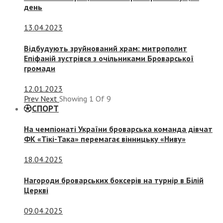
день
13.04.2023
Відбудують зруйнований храм: митрополит
Епіфаній зустрівся з очільниками Броварської
громади
12.01.2023
Prev
Next
Showing
1
Of
9
СПОРТ
На чемпіонаті України броварська команда дівчат
ФК «Тікі-Така» перемагає вінницьку «Ниву»
18.04.2025
Нагороди броварських боксерів на турнір в Білій
Церкві
09.04.2025