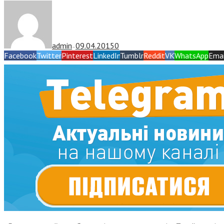
admin
09.04.2015
0
—
Facebook
Twitter
Pinterest
LinkedIn
Tumblr
Reddit
VK
WhatsApp
Emai