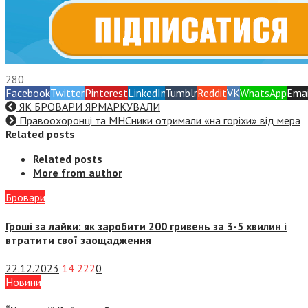
280
Facebook
Twitter
Pinterest
LinkedIn
Tumblr
Reddit
VK
WhatsApp
Emai
ЯК БРОВАРИ ЯРМАРКУВАЛИ
Правоохоронці та МНСники отримали «на горіхи» від мера
Related posts
Related posts
More from author
Бровари
Гроші за лайки: як заробити 200 гривень за 3-5 хвилин і
втратити свої заощадження
22.12.2023
14 222
0
Новини