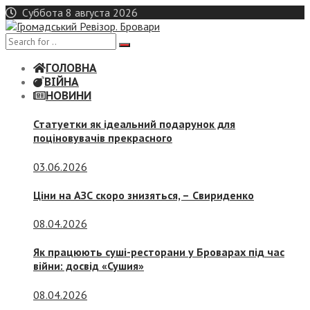
Skip
Суббота 8 августа 2026
to
content
ГОЛОВНА
ВІЙНА
НОВИНИ
Статуетки як ідеальний подарунок для
поціновувачів прекрасного
03.06.2026
Ціни на АЗС скоро знизяться, –
Свириденко
08.04.2026
Як працюють суші-ресторани у Броварах під час
війни: досвід «Сушия»
08.04.2026