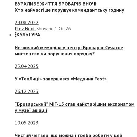
БУРХЛИВЕ ЖИТТЯ БРОВАРІВ ВНОЧІ:
Хто найчастіше порушує комендантську годину
29.08.2022
Prev
Next
Showing
1
Of
26
КУЛЬТУРА
Незвичний меморіал у центрі Броварів. Сучасне
мистецтво чи порушення порядку?
25.04.2025
У «ТепЛиці» завершився «Медяник Fest»
26.12.2023
“Броварський” МіГ-15 став найстарішим експонатом
у музеї авіації
10.05.2023
Чистий четвер: що можна і треба робити у цей