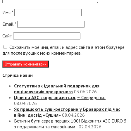
Имя
*
Email
*
Сайт
Сохранить моё имя, email и адрес сайта в этом браузере
для последующих моих комментариев.
Стрічка новин
Статуетки як ідеальний подарунок для
поціновувачів прекрасного
03.06.2026
Ціни на АЗС скоро знизяться, –
Свириденко
08.04.2026
Як працюють суші-ресторани у Броварах під час
війни: досвід «Сушия»
08.04.2026
Встигни бути серед перших 100! Відкриття АЗС EURO 5
з подарунками та суперцінами
02.04.2026