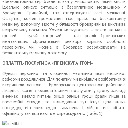
«Безкоштовний сир буває тільки у мишоловці». Такий вислів
ідеально описує ситуацію з безоплатною медициною у
Броварах. Принаймні, так стверджують самі мешканці.
Офіційно, кожен громадянин має право на безкоштовну
медичну допомогу. Проте у більшості броварчан це викликає
неприховану посмішку. Хочеш вилікуватись – плати, не маєш
грошей – гуляй здоровий – такі реалії броварських
медзакладів. «Громадський ревізор» вирішив особисто
перевірити, чи можна в Броварах розраховувати на
безкоштовну медичну допомогу.
ОПЛАТІТЬ ПОСЛУГИ ЗА «ПРЕЙСКУРАНТОМ»
Функції первинної та вторин­ної медицини після медичної
реформи розділилися. Для початку ми вирішили розібратися зі
вторинною ланкою – Бровар­ською центральною районною
лікарнею. Саме з безкоштовними послугами у цьому закладі
вини­кає чимало питань. Якщо раніше гроші брали лише за
професійні огляди, то віднедавна тут існує ціла низка
процедур, від яких худне гаманець. І дійсно, все нібито
офіційно, у закладі навіть є «прейскурант» (табл. 1).