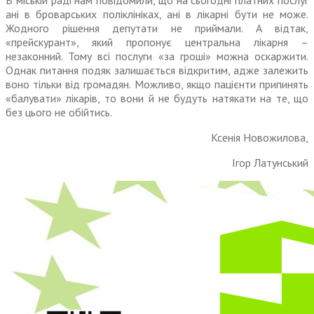
В міській раді нам повідомили, що на сьогодні платних послуг
ані в броварських поліклініках, ані в лікарні бути не може.
Жодного рішення депутати не приймали. А відтак,
«прейскурант», який пропонує центральна лікарня –
незаконний. Тому всі послуги «за гроші» можна оскаржити.
Однак питання подяк залиша­ється відкритим, адже залежить
воно тільки від громадян. Мож­ливо, якщо пацієнти припинять
«балувати» лікарів, то вони й не будуть натякати на те, що
без цього не обійтись.
Ксенія Новожилова,
Ігор Латунський