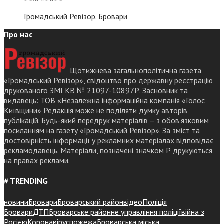
Громадський Ревізор. Бровари
Про нас
Щотижнева загальнополітична газета
«Громадський Ревізор», свідоцтво про державну реєстрацію
друкованого ЗМІ КВ № 21097-10897Р. Засновник та
видавець: ТОВ «Незалежна інформаційна компанія «Голос
Київщини» Редакція може не поділяти думку авторів
публікацій. Будь-який передрук матеріалів – з обов’язковим
посиланням на газету «Громадський Ревізор». За зміст та
достовірність інформації у рекламних матеріалах відповідає
рекламодавець. Матеріали, позначені значком Р друкуються
на правах реклами.
# TRENDING
новини
Бровари
Броварський район
відео
Поліція
Бровари
ДТП
Броварське районне управління поліції
війна з
Росією
Коронавірус
пожежа
Броварська міська