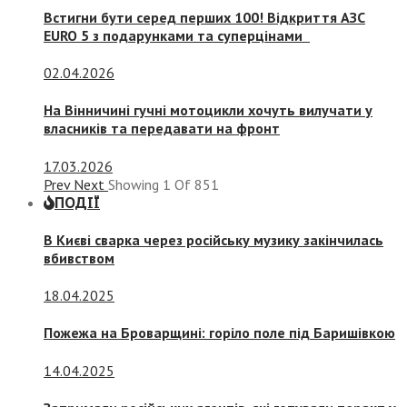
Встигни бути серед перших 100! Відкриття АЗС
EURO 5 з подарунками та суперцінами
02.04.2026
На Вінничині гучні мотоцикли хочуть вилучати у
власників та передавати на фронт
17.03.2026
Prev
Next
Showing
1
Of
851
ПОДІЇ
В Києві сварка через російську музику закінчилась
вбивством
18.04.2025
Пожежа на Броварщині: горіло поле під Баришівкою
14.04.2025