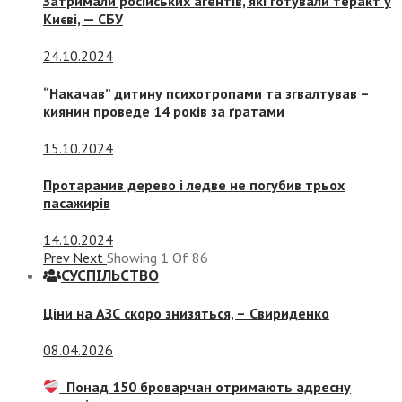
Затримали російських агентів, які готували теракт у
Києві, — СБУ
24.10.2024
“Накачав” дитину психотропами та згвалтував –
киянин проведе 14 років за ґратами
15.10.2024
Протаранив дерево і ледве не погубив трьох
пасажирів
14.10.2024
Prev
Next
Showing
1
Of
86
СУСПIЛЬСТВО
Ціни на АЗС скоро знизяться, –
Свириденко
08.04.2026
Понад 150 броварчан отримають адресну