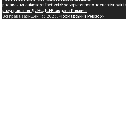
рада
вакцинація
спорт
Требухів
Броваритепловодоенергія
поліція
райуправління ДСНС
ДСНС
бюджет
Княжичі
Всі права захищені: © 2023,
«Громадський Ревізор»