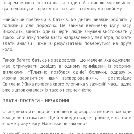
лікарем можна чекати кілька годин. А єдиною можливістю
цього уникнути є прихід до фахівця за годину до прийому.
Найбільше претензій в батьків. Бо дитячі аналізи роблять у
полі­клініці для дорослих. Це займає величезну купу часу.
Виходить, замість однієї черги, люди змушені вистоювати у
трьох. Спо­чатку треба взяти направлення у педіатра, поїхати
здати аналізи і вже із результатами поверну­тися на друге
коло.
Також багато батьків не задо­волені, що малеча, яка одужала,
має отримувати довідку в одному приміщенні із хворими
дітлахами. «Тількино позбувся однієї болячки, одразу ж
можна заразитися іншим захворюванням», – розпо­відає
Світлана. Жінка привела свого хлопчика у захисній масці, адже
вже зіштовхувалася із такою неприємністю.
ПЛАТНІ ПОСЛУГИ – НЕЗАКОННІ
Отже, виходить, що без грошей в броварські медичні заклади
краще не потикатися. Ще й дове­деться, як і раніше, відстояти
кілометрову чергу. Наскільки це законно?