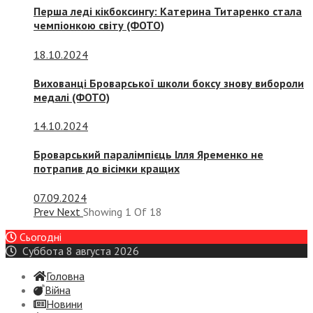
Перша леді кікбоксингу: Катерина Титаренко стала
чемпіонкою світу (ФОТО)
18.10.2024
Вихованці Броварської школи боксу знову вибороли
медалі (ФОТО)
14.10.2024
Броварський паралімпієць Ілля Яременко не
потрапив до вісімки кращих
07.09.2024
Prev
Next
Showing
1
Of
18
Сьогодні
Суббота 8 августа 2026
Головна
Війна
Новини