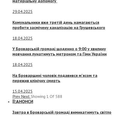
матеріальну допомогу
29.04.2025
Комунальники вже третій день намагаються
пробити засмічену каналізацію на Грушевського
18.04.2025
У Броварській громаді щоденно о 9:00 у хвилину
мовчання лунатимуть метроном та Гімн України
18.04.2025
На Броварщині чоловік подавився м’ясом та
пережив клінічну смерть
15.04.2025
Prev
Next
Showing
1
Of
588
АНОНСИ
Завтра в Броварській громаді вимикатимуть світло