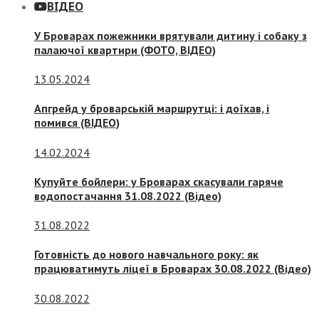
ВІДЕО
У Броварах пожежники врятували дитину і собаку з
палаючої квартири (ФОТО, ВІДЕО)
13.05.2024
Апгрейд у броварській маршрутці: і доїхав, і
помився (ВІДЕО)
14.02.2024
Купуйте бойлери: у Броварах скасували гаряче
водопостачання 31.08.2022 (Відео)
31.08.2022
Готовність до нового навчального року: як
працюватимуть ліцеї в Броварах 30.08.2022 (Відео)
30.08.2022