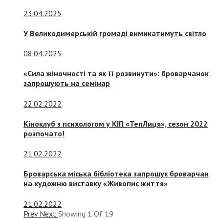
23.04.2025
У Великодимерській громаді вимикатимуть світло
08.04.2025
«Сила жіночності та як її розвинути»: броварчанок
запрошують на семінар
22.02.2022
Кіноклуб з психологом у КІП «ТепЛиця», сезон 2022
розпочато!
21.02.2022
Броварська міська бібліотека запрошує броварчан
на художню виставку «Живопис життя»
21.02.2022
Prev
Next
Showing
1
Of
19