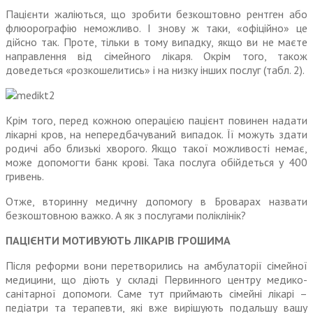
Пацієнти жаліються, що зробити безкоштовно рентген або
флюорографію неможливо. І знову ж таки, «офіційно» це
дійсно так. Проте, тільки в тому випадку, якщо ви не маєте
направлення від сімейного лікаря. Окрім того, також
доведеться «розкошели­тись» і на низку інших послуг (табл. 2).
Крім того, перед кожною операцією пацієнт повинен надати
лікарні кров, на непередбачуваний випадок. Її можуть здати
родичі або близькі хворого. Якщо такої можливості немає,
може допомогти банк крові. Така послуга обійдеться у 400
гривень.
Отже, вторинну медичну допо­могу в Броварах назвати
безко­штовною важко. А як з послугами поліклінік?
ПАЦІЄНТИ МОТИВУЮТЬ ЛІКАРІВ ГРОШИМА
Після реформи вони пере­творились на амбулаторії сімейної
медицини, що діють у складі Первинного центру медико-
санітарної допомоги. Саме тут приймають сімейні лікарі –
педіатри та терапевти, які вже вирішують подальшу вашу