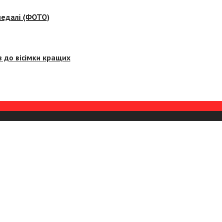
медалі (ФОТО)
 до вісімки кращих