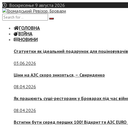
Skip
Воскресенье 9 августа 2026
to
content
ГОЛОВНА
ВІЙНА
НОВИНИ
Статуетки як ідеальний подарунок для поціновувачі
03.06.2026
Ціни на АЗС скоро знизяться, –
Свириденко
08.04.2026
Як працюють суші-ресторани у Броварах під час війн
08.04.2026
Встигни бути серед перших 100! Відкриття АЗС EURO