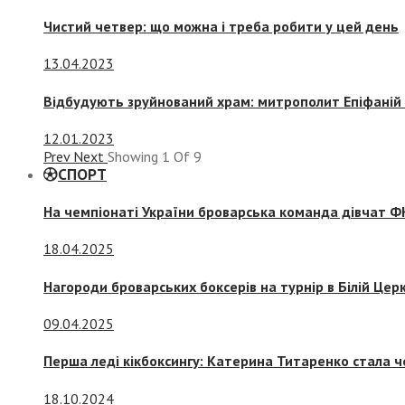
Чистий четвер: що можна і треба робити у цей день
13.04.2023
Відбудують зруйнований храм: митрополит Епіфаній 
12.01.2023
Prev
Next
Showing
1
Of
9
СПОРТ
На чемпіонаті України броварська команда дівчат ФК
18.04.2025
Нагороди броварських боксерів на турнір в Білій Церк
09.04.2025
Перша леді кікбоксингу: Катерина Титаренко стала ч
18.10.2024