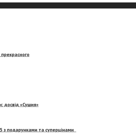
в прекрасного
и: досвід «Сушия»
 5 з подарунками та суперцінами