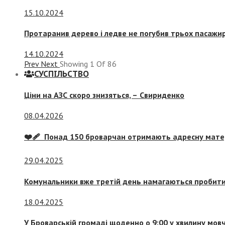
15.10.2024
Протаранив дерево і ледве не погубив трьох пасажир
14.10.2024
Prev
Next
Showing
1
Of
86
СУСПIЛЬСТВО
Ціни на АЗС скоро знизяться, –
Свириденко
08.04.2026
❤️‍🩹 Понад 150 броварчан отримають адресну мат
29.04.2025
Комунальники вже третій день намагаються пробити 
18.04.2025
У Броварській громаді щоденно о 9:00 у хвилину мо