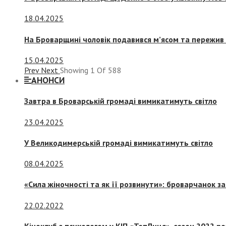
18.04.2025
На Броварщині чоловік подавився м’ясом та пережив 
15.04.2025
Prev
Next
Showing
1
Of
588
АНОНСИ
Завтра в Броварській громаді вимикатимуть світло
23.04.2025
У Великодимерській громаді вимикатимуть світло
08.04.2025
«Сила жіночності та як її розвинути»: броварчанок 
22.02.2022
Кіноклуб з психологом у КІП «ТепЛиця», сезон 2022 р