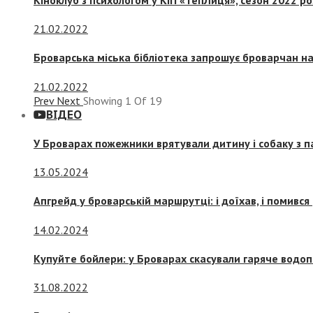
21.02.2022
Броварська міська бібліотека запрошує броварчан 
21.02.2022
Prev
Next
Showing
1
Of
19
ВІДЕО
У Броварах пожежники врятували дитину і собаку з 
13.05.2024
Апгрейд у броварській маршрутці: і доїхав, і помився
14.02.2024
Купуйте бойлери: у Броварах скасували гаряче водоп
31.08.2022