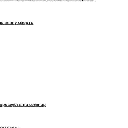
клінічну смерть
запрошують на семінар
озпочато!