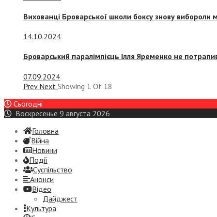
Вихованці Броварської школи боксу знову вибороли 
14.10.2024
Броварський паралімпієць Ілля Яременко не потрапив
07.09.2024
Prev
Next
Showing
1
Of
18
Сьогодні
Воскресенье 9 августа 2026
Головна
Війна
Новини
Події
Суспiльство
Анонси
Відео
Дайджест
Культура