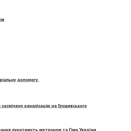
ів
еріальну допомогу
засмічену каналізацію на Грушевського
вчання лунатимуть метроном та Гімн України