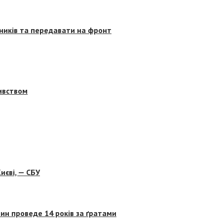
сників та передавати на фронт
бивством
иєві, — СБУ
ин проведе 14 років за ґратами