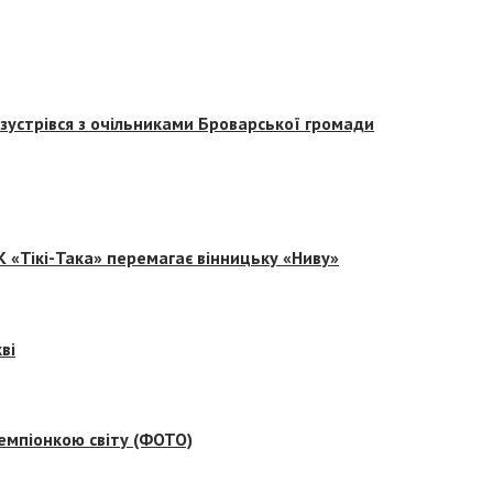
зустрівся з очільниками Броварської громади
 «Тікі-Така» перемагає вінницьку «Ниву»
ві
емпіонкою світу (ФОТО)