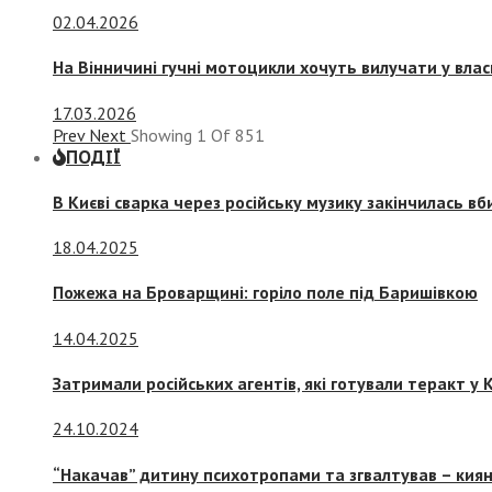
02.04.2026
На Вінничині гучні мотоцикли хочуть вилучати у вла
17.03.2026
Prev
Next
Showing
1
Of
851
ПОДІЇ
В Києві сварка через російську музику закінчилась в
18.04.2025
Пожежа на Броварщині: горіло поле під Баришівкою
14.04.2025
Затримали російських агентів, які готували теракт у К
24.10.2024
“Накачав” дитину психотропами та згвалтував – киян