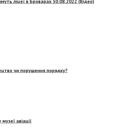
муть ліцеї в Броварах 30.08.2022 (Відео)
тецтво чи порушення порядку?
 музеї авіації