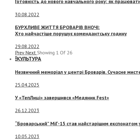
Готовність до нового навчального року: як працювати
30.08.2022
БУРХЛИВЕ ЖИТТЯ БРОВАРІВ ВНОЧІ:
Хто найчастіше порушує комендантську годину
29.08.2022
Prev
Next
Showing
1
Of
26
КУЛЬТУРА
Незвичний меморіал у центрі Броварів. Сучасне мис
25.04.2025
У «ТепЛиці» завершився «Медяник Fest»
26.12.2023
“Броварський” МіГ-15 став найстарішим експонатом у
10.05.2023