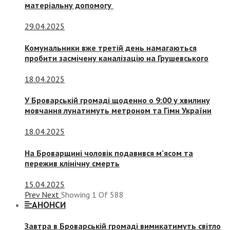
матеріальну допомогу
29.04.2025
Комунальники вже третій день намагаються
пробити засмічену каналізацію на Грушевського
18.04.2025
У Броварській громаді щоденно о 9:00 у хвилину
мовчання лунатимуть метроном та Гімн України
18.04.2025
На Броварщині чоловік подавився м’ясом та
пережив клінічну смерть
15.04.2025
Prev
Next
Showing
1
Of
588
АНОНСИ
Завтра в Броварській громаді вимикатимуть світло