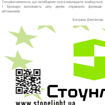
Сподіватимемося, що незабаром охочі викладати знайдуться.
І Бровари виховають цілу армію справжніх фахівців-
айтишників.
Богдана Дем’янчук