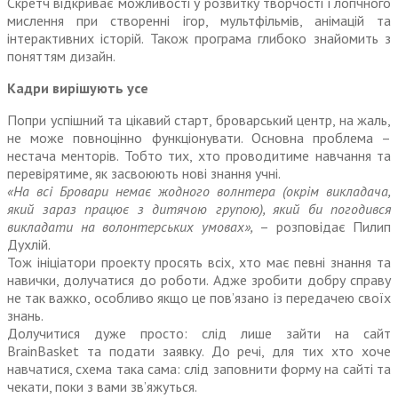
Скретч відкриває можливості у розвитку творчості і логічного
мислення при створенні ігор, мультфільмів, анімацій та
інтерактивних історій. Також програма глибоко знайомить з
поняттям дизайн.
Кадри вирішують усе
Попри успішний та цікавий старт, броварсь­кий центр, на жаль,
не може повноцінно функціонувати. Основна проблема –
нестача менторів. Тобто тих, хто проводитиме навчання та
перевірятиме, як засвоюють нові знання учні.
«На всі Бровари немає жодного волнтера (окрім викладача,
який зараз працює з дитячою групою), який би погодився
викладати на волонтерських умовах»,
– розповідає Пилип
Духлій.
Тож ініціатори проекту просять всіх, хто має певні знання та
навички, долучатися до роботи. Адже зробити добру справу
не так важко, особливо якщо це пов’язано із передачею своїх
знань.
Долучитися дуже просто: слід лише зайти на сайт
ВrainВasket та подати заявку. До речі, для тих хто хоче
навчатися, схема така сама: слід заповнити форму на сайті та
чекати, поки з вами зв’яжуться.