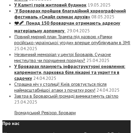
У Калиті горів житловий будинок
19.05.2025
У Броварах пройшов благодійний хореографічний
фестиваль «Смайл скликає друзів»
08.05.2025
❤️‍🩹 Понад 150 броварчан отримають адресну
матеріальну допомогу
29.04.2025
Повний мирний план Трампа під назвою «‎Рамки
російсько-української угоди» вперше опублікували в ЗМІ
25.04.2025
Незвичний меморіал у центрі Броварів. Сучасне
мистецтво чи порушення порядку?
25.04.2025
У Броварах планують інфраструктурні оновлення:
капремонти, парковка біля лікарні та укриття в
садочку
24.04.2025
Страшна ніч у столиці! Київ оговтується після
наймасштабнішої атаки з початку року!
24.04.2025
Завтра в Броварській громаді вимикатимуть світло
23.04.2025
Громадський Ревізор. Бровари
Про нас