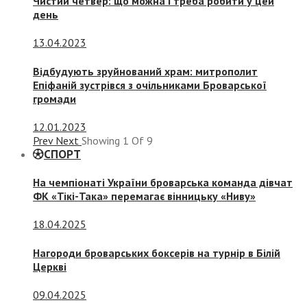
Чистий четвер: що можна і треба робити у цей
день
13.04.2023
Відбудують зруйнований храм: митрополит
Епіфаній зустрівся з очільниками Броварської
громади
12.01.2023
Prev
Next
Showing
1
Of
9
СПОРТ
На чемпіонаті України броварська команда дівчат
ФК «Тікі-Така» перемагає вінницьку «Ниву»
18.04.2025
Нагороди броварських боксерів на турнір в Білій
Церкві
09.04.2025