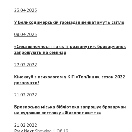
23.04.2025
У Великодимерській громаді вимикатимуть світло
08.04.2025
«Сила жіночності та як її розвинути»: броварчанок
запрошують на семінар
22.02.2022
Кіноклуб з психологом у КІП «ТепЛиця», сезон 2022
розпочато!
21.02.2022
Броварська міська бібліотека запрошує броварчан
на художню виставку «Живопис життя»
21.02.2022
Prev
Next
Showing
1
Of
19