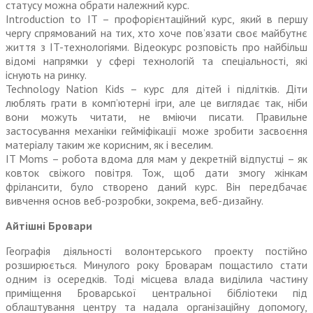
статусу можна обрати належний курс.
Introduction to IT – профорієнтаційний курс, який в першу
чергу спрямований на тих, хто хоче пов’язати своє майбутнє
життя з IT-технологіями. Відеокурс розповість про найбільш
відомі напрямки у сфері технологій та спеціальності, які
існують на ринку.
Technology Nation Kids – курс для дітей і підлітків. Діти
люблять грати в комп’ютерні ігри, але це виглядає так, ніби
вони можуть читати, не вміючи писати. Правильне
застосування механіки гейміфікації може зробити засвоєння
матеріалу таким же корисним, як і веселим.
IT Moms – робота вдома для мам у декретній відпустці – як
ковток свіжого повітря. Тож, щоб дати змогу жінкам
фрілансити, було створено даний курс. Він передбачає
вивчення основ веб-розробки, зокрема, веб-дизайну.
Айтішні Бровари
Географія діяльності волонтерського проекту постійно
розширюється. Минулого року Броварам пощастило стати
одним із осередків. Тоді місцева влада виділила частину
приміщення Броварської цент­ральної бібліотеки під
облаштування центру та надала організаційну допомогу,