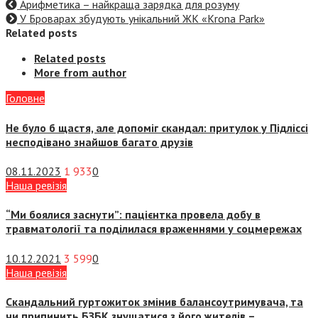
Арифметика – найкраща зарядка для розуму
У Броварах збудують унікальний ЖК «Кrona Park»
Related posts
Related posts
More from author
Головне
Не було б щастя, але допоміг скандал: притулок у Підліссі
несподівано знайшов багато друзів
08.11.2023
1 933
0
Наша ревізія
“Ми боялися заснути”: пацієнтка провела добу в
травматології та поділилася враженнями у соцмережах
10.12.2021
3 599
0
Наша ревізія
Скандальний гуртожиток змінив балансоутримувача, та
чи припинить БЗБК знущатися з його жителів –