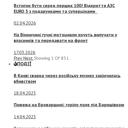
Встигни бути серед перших 100! Відкриття АЗС
EURO 5 з подарунками та суперцінами
02.04.2026
На Вінничині гучні мотоцикли хочуть вилучати у
власників та передавати на фронт
17.03.2026
Prev
Next
Showing
1
Of
851
ПОДІЇ
В Києві сварка через російську музику закінчилась
вбивством
18.04.2025
Пожежа на Броварщині: горіло поле під Баришівкою
14.04.2025