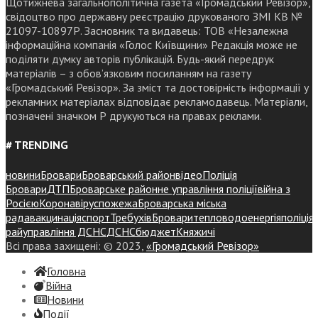
Щотижнева загальнополітична газета «Громадський Ревізор»,
свідоцтво про державну реєстрацію друкованого ЗМІ КВ №
21097-10897Р. Засновник та видавець: ТОВ «Незалежна
інформаційна компанія «Голос Київщини» Редакція може не
поділяти думку авторів публікацій. Будь-який передрук
матеріалів – з обов’язковим посиланням на газету
«Громадський Ревізор». За зміст та достовірність інформації у
рекламних матеріалах відповідає рекламодавець. Матеріали,
позначені значком Р друкуються на правах реклами.
# TRENDING
новини
Бровари
Броварський район
відео
Поліція
Бровари
ДТП
Броварське районне управління поліції
війна з
Росією
Коронавірус
пожежа
Броварська міська
рада
вакцинація
спорт
Требухів
Броваритепловодоенергія
поліція
райуправління ДСНС
ДСНС
бюджет
Княжичі
Всі права захищені: © 2023,
«Громадський Ревізор»
Головна
Війна
Новини
Події