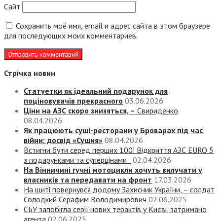
Сайт
Сохранить моё имя, email и адрес сайта в этом браузере
для последующих моих комментариев.
Стрічка новин
Статуетки як ідеальний подарунок для
поціновувачів прекрасного
03.06.2026
Ціни на АЗС скоро знизяться, –
Свириденко
08.04.2026
Як працюють суші-ресторани у Броварах під час
війни: досвід «Сушия»
08.04.2026
Встигни бути серед перших 100! Відкриття АЗС EURO 5
з подарунками та суперцінами
02.04.2026
На Вінничині гучні мотоцикли хочуть вилучати у
власників та передавати на фронт
17.03.2026
На щиті повернувся додому Захисник України, – солдат
Солодкий Серафим Володимирович
02.06.2025
СБУ запобігла серії нових терактів у Києві, затримано
агента
02.06.2025