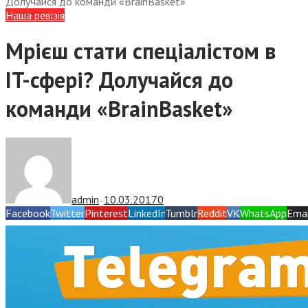
Долучайся до команди «ВrainBasket»
Наша ревізія
Мрієш стати спеціалістом в
IT-сфері? Долучайся до
команди «ВrainBasket»
admin
10.03.2017
0
—
Facebook
Twitter
Pinterest
LinkedIn
Tumblr
Reddit
VK
WhatsApp
Emai