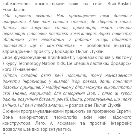
забезпечення комп’ютерами взяв на себе BrainBasket
Foundation.
«Ми провели ремонт. Над приміщенням теж довелося
працювати. Адже там стояли стелажі, де зберігали книги.
Влітку ми закупили столи, проектори, екран, почали
переговори стосовно поставки комп’ютерів. Зараз повністю
обладнано усім необхідним 7 робочих місць, обіцяють
поставити ще 6 комп’ютерів»
, – розповідає ініціатор
впровадження проекту у Броварах Пилип Духлій.
Своє функціонування BrainBasket у Броварах почав у лютому
з курсу Technology Nation Kids. Це «перша ластівка» броварсь­
кого IT-навчення.
«Дітям складно деякі речі пояснити, тому намагаємося
донести інформацію у вигляді ігор, розваг, дати поняття
базових принципів. У майбутньому діти можуть використати
свої знання, наприк­лад, для створення ігор. І плюс ці курси
дають розуміння базових речей. Цикли, розгалуження, що таке
змінна. І ці речі треба знати»
, – розповідає Пилип Духлій.
С юними програмувальниками працюють за програмою Скретч.
Вона використовує технологію всім нам відомого
конструктора Лего. А яскравий та простий інтерфейс
дозволяє швидко зорієнтуватись.