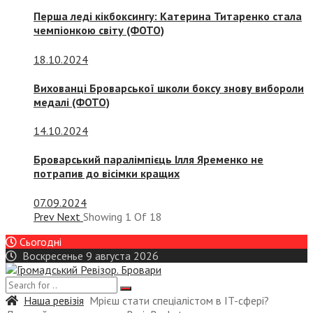
Перша леді кікбоксингу: Катерина Титаренко стала
чемпіонкою світу (ФОТО)
18.10.2024
Вихованці Броварської школи боксу знову вибороли
медалі (ФОТО)
14.10.2024
Броварський паралімпієць Ілля Яременко не
потрапив до вісімки кращих
07.09.2024
Prev
Next
Showing
1
Of
18
Сьогодні
Воскресенье 9 августа 2026
Наша ревізія
Мрієш стати спеціалістом в IT-сфері?