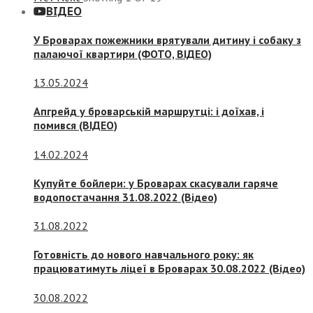
ВІДЕО
У Броварах пожежники врятували дитину і собаку з
палаючої квартири (ФОТО, ВІДЕО)
13.05.2024
Апгрейд у броварській маршрутці: і доїхав, і
помився (ВІДЕО)
14.02.2024
Купуйте бойлери: у Броварах скасували гаряче
водопостачання 31.08.2022 (Відео)
31.08.2022
Готовність до нового навчального року: як
працюватимуть ліцеї в Броварах 30.08.2022 (Відео)
30.08.2022