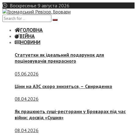
Skip
Воскресенье 9 августа 2026
to
content
ГОЛОВНА
ВІЙНА
НОВИНИ
Статуетки як ідеальний подарунок для
поціновувачів прекрасного
03.06.2026
Ціни на АЗС скоро знизяться, –
Свириденко
08.04.2026
Як працюють суші-ресторани у Броварах під час
війни: досвід «Сушия»
08.04.2026