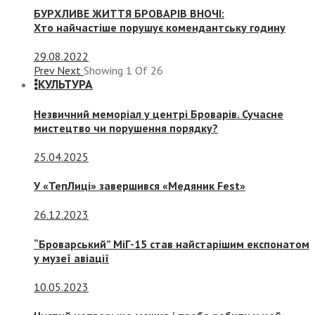
БУРХЛИВЕ ЖИТТЯ БРОВАРІВ ВНОЧІ:
Хто найчастіше порушує комендантську годину
29.08.2022
Prev
Next
Showing
1
Of
26
КУЛЬТУРА
Незвичний меморіал у центрі Броварів. Сучасне
мистецтво чи порушення порядку?
25.04.2025
У «ТепЛиці» завершився «Медяник Fest»
26.12.2023
“Броварський” МіГ-15 став найстарішим експонатом
у музеї авіації
10.05.2023