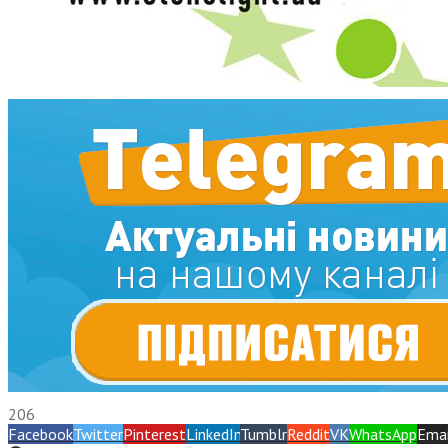
206
Facebook
Twitter
Pinterest
LinkedIn
Tumblr
Reddit
VK
WhatsApp
Emai