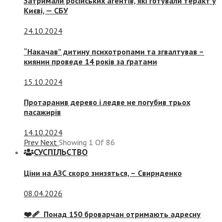
Затримали російських агентів, які готували теракт у
Києві, — СБУ
24.10.2024
“Накачав” дитину психотропами та згвалтував –
киянин проведе 14 років за ґратами
15.10.2024
Протаранив дерево і ледве не погубив трьох
пасажирів
14.10.2024
Prev
Next
Showing
1
Of
86
СУСПIЛЬСТВО
Ціни на АЗС скоро знизяться, –
Свириденко
08.04.2026
❤️‍🩹 Понад 150 броварчан отримають адресну