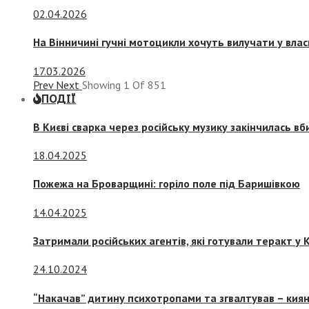
02.04.2026
На Вінничині гучні мотоцикли хочуть вилучати у вла
17.03.2026
Prev
Next
Showing
1
Of
851
ПОДІЇ
В Києві сварка через російську музику закінчилась в
18.04.2025
Пожежа на Броварщині: горіло поле під Баришівкою
14.04.2025
Затримали російських агентів, які готували теракт у К
24.10.2024
“Накачав” дитину психотропами та згвалтував – киян