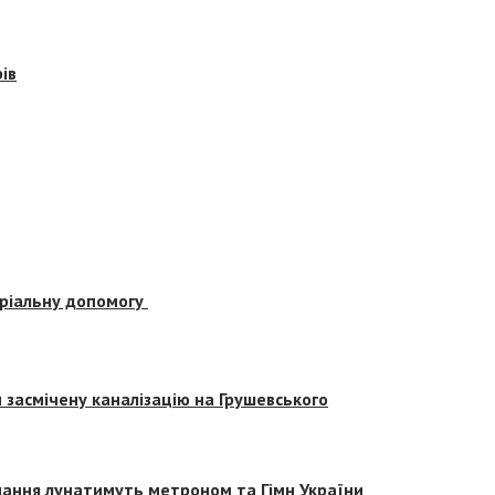
ів
еріальну допомогу
засмічену каналізацію на Грушевського
вчання лунатимуть метроном та Гімн України