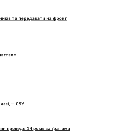
сників та передавати на фронт
бивством
иєві, — СБУ
ин проведе 14 років за ґратами