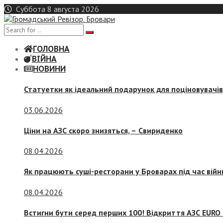
Skip
Суббота 8 августа 2026
to
content
ГОЛОВНА
ВІЙНА
НОВИНИ
Статуетки як ідеальний подарунок для поціновувачі
03.06.2026
Ціни на АЗС скоро знизяться, –
Свириденко
08.04.2026
Як працюють суші-ресторани у Броварах під час війн
08.04.2026
Встигни бути серед перших 100! Відкриття АЗС EURO