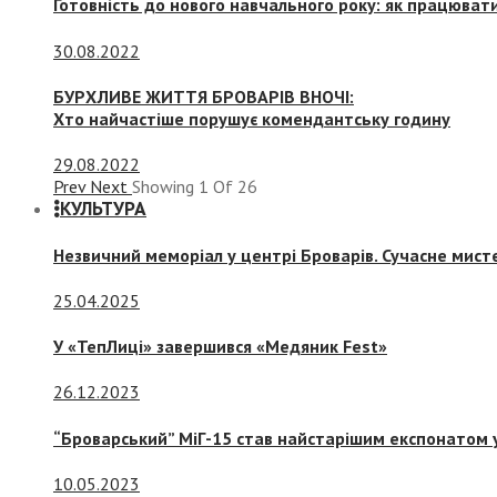
Готовність до нового навчального року: як працювати
30.08.2022
БУРХЛИВЕ ЖИТТЯ БРОВАРІВ ВНОЧІ:
Хто найчастіше порушує комендантську годину
29.08.2022
Prev
Next
Showing
1
Of
26
КУЛЬТУРА
Незвичний меморіал у центрі Броварів. Сучасне мис
25.04.2025
У «ТепЛиці» завершився «Медяник Fest»
26.12.2023
“Броварський” МіГ-15 став найстарішим експонатом у
10.05.2023