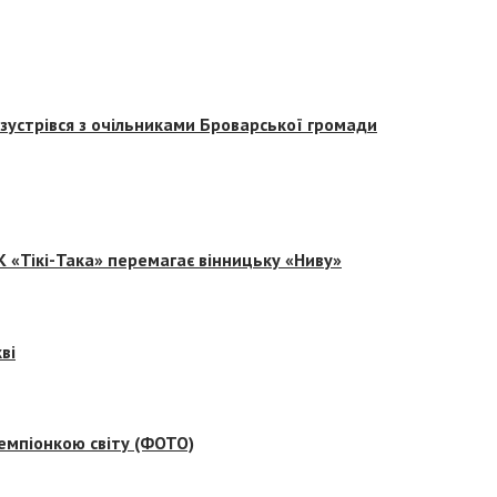
зустрівся з очільниками Броварської громади
 «Тікі-Така» перемагає вінницьку «Ниву»
ві
емпіонкою світу (ФОТО)