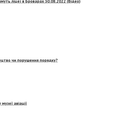
муть ліцеї в Броварах 30.08.2022 (Відео)
тецтво чи порушення порядку?
 музеї авіації