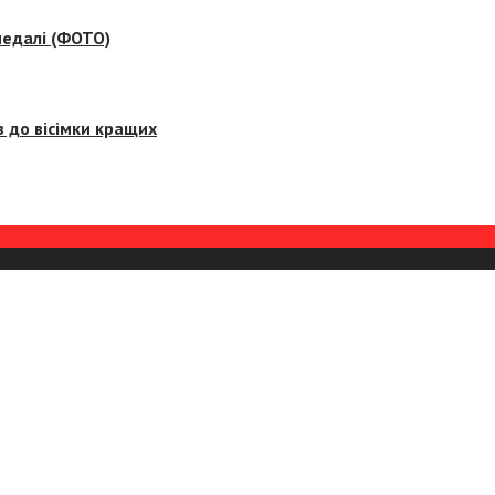
медалі (ФОТО)
 до вісімки кращих