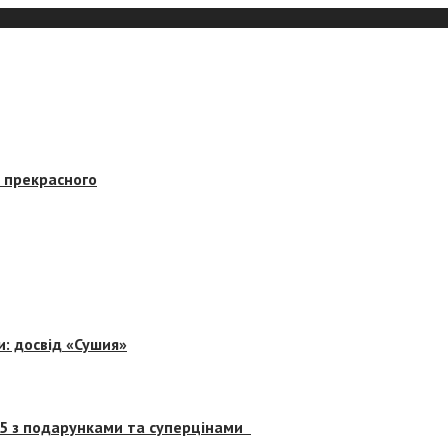
в прекрасного
и: досвід «Сушия»
 5 з подарунками та суперцінами