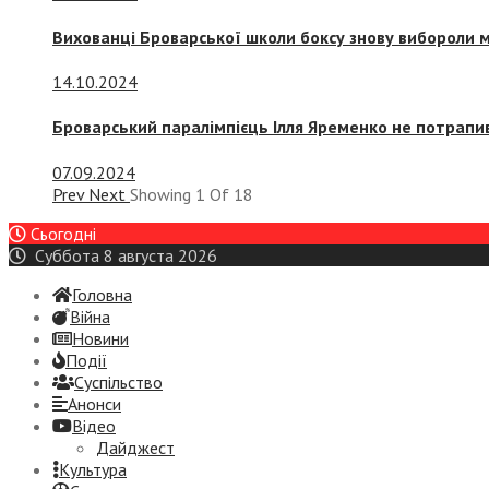
Вихованці Броварської школи боксу знову вибороли 
14.10.2024
Броварський паралімпієць Ілля Яременко не потрапив
07.09.2024
Prev
Next
Showing
1
Of
18
Сьогодні
Суббота 8 августа 2026
Головна
Війна
Новини
Події
Суспiльство
Анонси
Відео
Дайджест
Культура