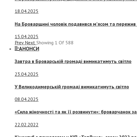
18.04.2025
На Броварщині чоловік подавився м’ясом та пережив 
15.04.2025
Prev
Next
Showing
1
Of
588
АНОНСИ
Завтра в Броварській громаді вимикатимуть світло
23.04.2025
У Великодимерській громаді вимикатимуть світло
08.04.2025
«Сила жіночності та як її розвинути»: броварчанок 
22.02.2022
Кіноклуб з психологом у КІП «ТепЛиця», сезон 2022 р