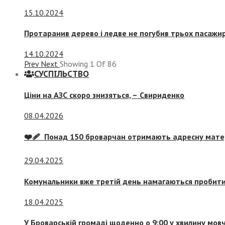
15.10.2024
Протаранив дерево і ледве не погубив трьох пасажир
14.10.2024
Prev
Next
Showing
1
Of
86
СУСПIЛЬСТВО
Ціни на АЗС скоро знизяться, –
Свириденко
08.04.2026
❤️‍🩹 Понад 150 броварчан отримають адресну мат
29.04.2025
Комунальники вже третій день намагаються пробити 
18.04.2025
У Броварській громаді щоденно о 9:00 у хвилину мо