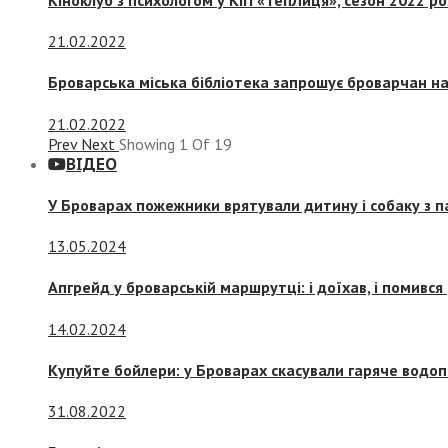
21.02.2022
Броварська міська бібліотека запрошує броварчан 
21.02.2022
Prev
Next
Showing
1
Of
19
ВІДЕО
У Броварах пожежники врятували дитину і собаку з 
13.05.2024
Апгрейд у броварській маршрутці: і доїхав, і помився
14.02.2024
Купуйте бойлери: у Броварах скасували гаряче водоп
31.08.2022