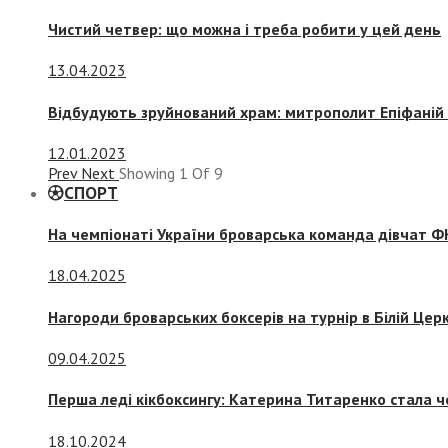
Чистий четвер: що можна і треба робити у цей день
13.04.2023
Відбудують зруйнований храм: митрополит Епіфаній 
12.01.2023
Prev
Next
Showing
1
Of
9
СПОРТ
На чемпіонаті України броварська команда дівчат ФК
18.04.2025
Нагороди броварських боксерів на турнір в Білій Церк
09.04.2025
Перша леді кікбоксингу: Катерина Титаренко стала ч
18.10.2024