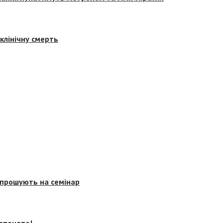
клінічну смерть
запрошують на семінар
озпочато!