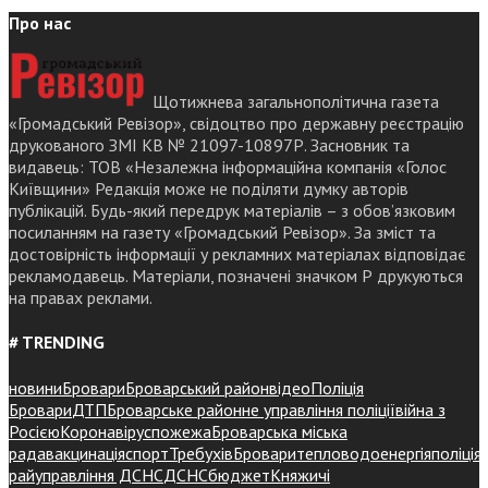
Про нас
Щотижнева загальнополітична газета
«Громадський Ревізор», свідоцтво про державну реєстрацію
друкованого ЗМІ КВ № 21097-10897Р. Засновник та
видавець: ТОВ «Незалежна інформаційна компанія «Голос
Київщини» Редакція може не поділяти думку авторів
публікацій. Будь-який передрук матеріалів – з обов’язковим
посиланням на газету «Громадський Ревізор». За зміст та
достовірність інформації у рекламних матеріалах відповідає
рекламодавець. Матеріали, позначені значком Р друкуються
на правах реклами.
# TRENDING
новини
Бровари
Броварський район
відео
Поліція
Бровари
ДТП
Броварське районне управління поліції
війна з
Росією
Коронавірус
пожежа
Броварська міська
рада
вакцинація
спорт
Требухів
Броваритепловодоенергія
поліція
райуправління ДСНС
ДСНС
бюджет
Княжичі