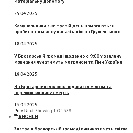
матеріальну допомогу
29.04.2025
Комунальники вже третій день намагаються
пробити засмічену каналізацію на Грушевського
18.04.2025
У Броварській громаді щоденно о 9:00 у хвилину
мовчання лунатимуть метроном та Гімн України
18.04.2025
На Броварщині чоловік подавився м’ясом та
пережив клінічну смерть
15.04.2025
Prev
Next
Showing
1
Of
588
АНОНСИ
Завтра в Броварській громаді вимикатимуть світло