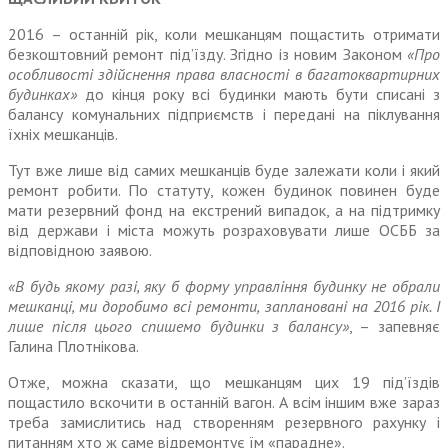
2016 – останній рік, коли меш­канцям пощастить отримати
безкоштовний ремонт під’їзду. Згідно із новим Законом
«Про
особливості здійснення права власності в багатоквартирних
будинках»
до кінця року всі будинки мають бути списані з
балансу комунальних підприємств і передані на піклування
їхніх мешканців.
Тут вже лише від самих меш­канців буде залежати коли і який
ремонт робити. По статуту, кожен будинок повинен буде
мати резервний фонд на екстрений випадок, а на підтримку
від держави і міста можуть розрахо­вувати лише ОСББ за
відповідною заявою.
«В будь якому разі, яку б форму управління будинку не обрали
мешканці, ми доробимо всі ремонти, заплановані на 2016 рік. І
лише після цього спишемо будинки з балансу»
, – запевняє
Галина Плотнікова.
Отже, можна сказати, що меш­канцям цих 19 під’їздів
пощастило вскочити в останній вагон. А всім іншим вже зараз
треба замисли­тись над створенням резервного рахунку і
питанням хто ж саме відремонтує їм «парадне».