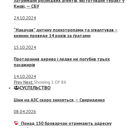
Затримали російських агентів, які готували теракт у
Києві, — СБУ
24.10.2024
“Накачав” дитину психотропами та згвалтував –
киянин проведе 14 років за ґратами
15.10.2024
Протаранив дерево і ледве не погубив трьох
пасажирів
14.10.2024
Prev
Next
Showing
1
Of
86
СУСПIЛЬСТВО
Ціни на АЗС скоро знизяться, –
Свириденко
08.04.2026
Понад 150 броварчан отримають адресну