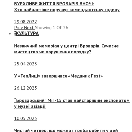
БУРХЛИВЕ ЖИТТЯ БРОВАРІВ ВНОЧІ:
Хто найчастіше порушує комендантську годину
29.08.2022
Prev
Next
Showing
1
Of
26
КУЛЬТУРА
Незвичний меморіал у центрі Броварів. Сучасне
мистецтво чи порушення порядку?
25.04.2025
У «ТепЛиці» завершився «Медяник Fest»
26.12.2023
“Броварський” МіГ-15 став найстарішим експонатом
у музеї авіації
10.05.2023
Чистий четвер: що можна і треба робити у цей