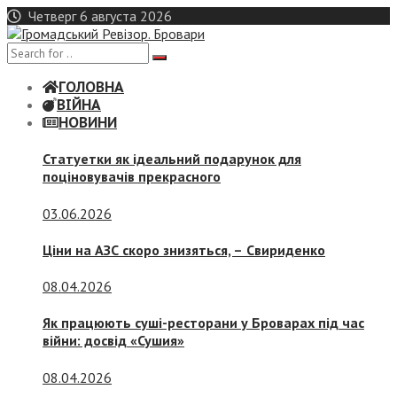
Skip
Четверг 6 августа 2026
to
content
ГОЛОВНА
ВІЙНА
НОВИНИ
Статуетки як ідеальний подарунок для
поціновувачів прекрасного
03.06.2026
Ціни на АЗС скоро знизяться, –
Свириденко
08.04.2026
Як працюють суші-ресторани у Броварах під час
війни: досвід «Сушия»
08.04.2026