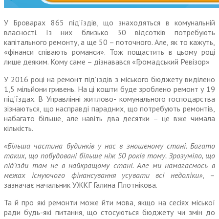
У Броварах 865 під’їздів, що знаходяться в комунальній
власності. Із них близько 30 відсотків потребують
капітального ремонту, а ще 50 – поточного. Але, як то кажуть,
«фінанси співають романси». Тож пощастить в цьому році
лише деяким. Кому саме – дізнавався «Громадський Ревізор»
У 2016 році на ремонт під’їздів з міського бюджету виділено
1,5 мільйони гривень. На ці кошти буде зроблено ремонт у 19
під’їздах. В Управлінні житлово- комунального господарства
зізна­ються, що насправді парадних, що потребують ремонтів,
набагато більше, але навіть два десятки – це вже чимала
кількість.
«Більша частина будинків у нас в зношеному стані. Багато
таких, що побудовані більше ніж 50 років тому. Зрозуміло, що
під’їзди там не в найкращому стані. Але ми намагаємось в
межах існуючого фінансування усувати всі недо­ліки»
, –
зазначає начальник УЖКГ Галина Плотнікова.
Та й про які ремонти може йти мова, якщо на сесіях міської
ради будь-які питання, що стосуються бюджету чи змін до