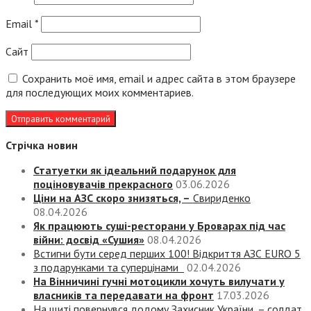
Email
*
Сайт
Сохранить моё имя, email и адрес сайта в этом браузере
для последующих моих комментариев.
Стрічка новин
Статуетки як ідеальний подарунок для
поціновувачів прекрасного
03.06.2026
Ціни на АЗС скоро знизяться, –
Свириденко
08.04.2026
Як працюють суші-ресторани у Броварах під час
війни: досвід «Сушия»
08.04.2026
Встигни бути серед перших 100! Відкриття АЗС EURO 5
з подарунками та суперцінами
02.04.2026
На Вінничині гучні мотоцикли хочуть вилучати у
власників та передавати на фронт
17.03.2026
На щиті повернувся додому Захисник України, – солдат