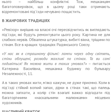
нього – най­більш конфліктні. Тож, мешканцям
багатоповерхівок, що в цьому році таки отримають
відремонтовані під’їзди нечувано пощастить.
В ЖАНРОВИХ ТРАДИЦІЯХ
«Ревізор» вирішив на власні очі пересвідчитись як виглядають
під’їзди, які будуть ремонтувати цього року. Картина не для
слаб­ких нервів. Обвалена штукатурка, вибиті вікна, тріщини по
стінам. Все в кращих традиціях Радян­ського Союзу.
«У нас як в страшному фільмі: лампи через одну світять,
стіни облущені, розводи жахливі по стінах. Та ви самі
подивіться! Як можна жити в таких умовах?»
– питається
Катерина Василівна, мешканка будинку по бульвару
Незалежності, 11.
А в таких умовах жити, м’яко кажучи, не дуже приємно. Коли в
під’їзді стійкий вогкий запах, дірки в стінах такі, що палець
можна запхати, а колір стін взагалі важко відгадати під
багаторічними «наскальними малюнками» місце­вих
художників.
ЩАСЛИВИЙ КВИТОК