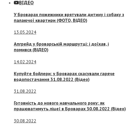
ВІДЕО
У Броварах пожежники врятували дитину і собаку з
палаючої квартири (ФОТО, ВІДЕО)
13.05.2024
Апгрейд у броварській маршрутці: і доїхав, і
помився (ВІДЕО)
14.02.2024
Купуйте бойлери: у Броварах скасували гаряче
водопостачання 31.08.2022 (Відео)
31.08.2022
Готовність до нового навчального року: як
працюватимуть ліцеї в Броварах 30.08.2022 (Відео)
30.08.2022