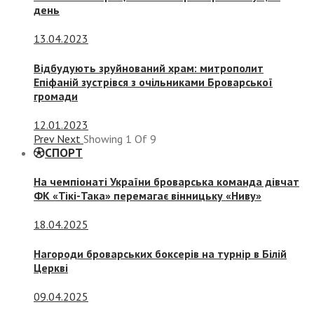
день
13.04.2023
Відбудують зруйнований храм: митрополит
Епіфаній зустрівся з очільниками Броварської
громади
12.01.2023
Prev
Next
Showing
1
Of
9
СПОРТ
На чемпіонаті України броварська команда дівчат
ФК «Тікі-Така» перемагає вінницьку «Ниву»
18.04.2025
Нагороди броварських боксерів на турнір в Білій
Церкві
09.04.2025