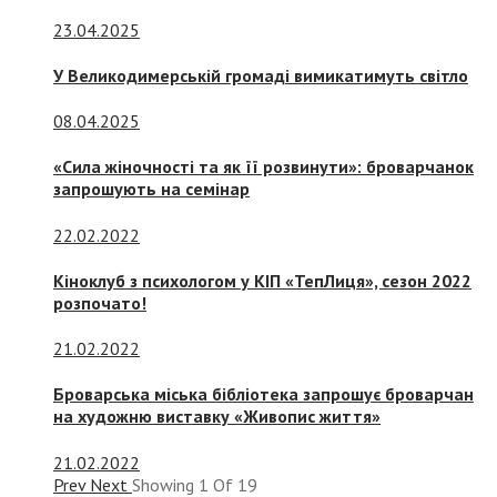
23.04.2025
У Великодимерській громаді вимикатимуть світло
08.04.2025
«Сила жіночності та як її розвинути»: броварчанок
запрошують на семінар
22.02.2022
Кіноклуб з психологом у КІП «ТепЛиця», сезон 2022
розпочато!
21.02.2022
Броварська міська бібліотека запрошує броварчан
на художню виставку «Живопис життя»
21.02.2022
Prev
Next
Showing
1
Of
19