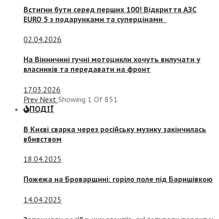
Встигни бути серед перших 100! Відкриття АЗС
EURO 5 з подарунками та суперцінами
02.04.2026
На Вінничині гучні мотоцикли хочуть вилучати у
власників та передавати на фронт
17.03.2026
Prev
Next
Showing
1
Of
851
ПОДІЇ
В Києві сварка через російську музику закінчилась
вбивством
18.04.2025
Пожежа на Броварщині: горіло поле під Баришівкою
14.04.2025