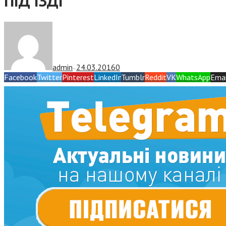
ПІД’ЇЗДІ
admin
24.03.2016
0
—
Facebook
Twitter
Pinterest
LinkedIn
Tumblr
Reddit
VK
WhatsApp
Emai