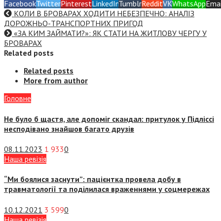
Facebook
Twitter
Pinterest
LinkedIn
Tumblr
Reddit
VK
WhatsApp
Emai
КОЛИ В БРОВАРАХ ХОДИТИ НЕБЕЗПЕЧНО: АНАЛІЗ
ДОРОЖНЬО-ТРАНСПОРТНИХ ПРИГОД
«ЗА КИМ ЗАЙМАТИ?»: ЯК СТАТИ НА ЖИТЛОВУ ЧЕРГУ У
БРОВАРАХ
Related posts
Related posts
More from author
Головне
Не було б щастя, але допоміг скандал: притулок у Підліссі
несподівано знайшов багато друзів
08.11.2023
1 933
0
Наша ревізія
“Ми боялися заснути”: пацієнтка провела добу в
травматології та поділилася враженнями у соцмережах
10.12.2021
3 599
0
Наша ревізія