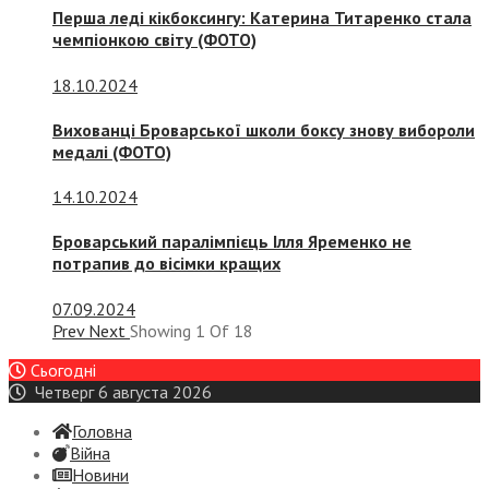
Перша леді кікбоксингу: Катерина Титаренко стала
чемпіонкою світу (ФОТО)
18.10.2024
Вихованці Броварської школи боксу знову вибороли
медалі (ФОТО)
14.10.2024
Броварський паралімпієць Ілля Яременко не
потрапив до вісімки кращих
07.09.2024
Prev
Next
Showing
1
Of
18
Сьогодні
Четверг 6 августа 2026
Головна
Війна
Новини