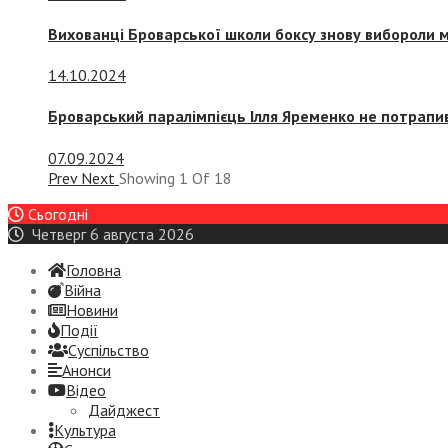
Вихованці Броварської школи боксу знову вибороли 
14.10.2024
Броварський паралімпієць Ілля Яременко не потрапив
07.09.2024
Prev
Next
Showing
1
Of
18
Сьогодні
Четверг 6 августа 2026
Головна
Війна
Новини
Події
Суспiльство
Анонси
Відео
Дайджест
Культура