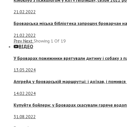
21.02.2022
Броварська міська бібліотека запрошує броварчан 
21.02.2022
Prev
Next
Showing
1
Of
19
ВІДЕО
У Броварах пожежники врятували дитину і собаку з 
13.05.2024
Апгрейд у броварській маршрутці: і доїхав, і помився
14.02.2024
Купуйте бойлери: у Броварах скасували гаряче водоп
31.08.2022