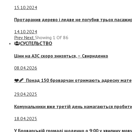
15.10.2024
Протаранив дерево і ледве не погубив трьох пасажир
14.10.2024
Prev
Next
Showing
1
Of
86
СУСПIЛЬСТВО
Ціни на АЗС скоро знизяться, –
Свириденко
08.04.2026
❤️‍🩹 Понад 150 броварчан отримають адресну мат
29.04.2025
Комунальники вже третій день намагаються пробити 
18.04.2025
У Броварській громаді щоденно о 9:00 у хвилину мо