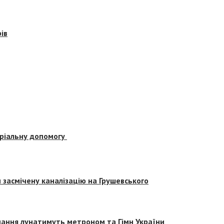
ів
еріальну допомогу
засмічену каналізацію на Грушевського
вчання лунатимуть метроном та Гімн України