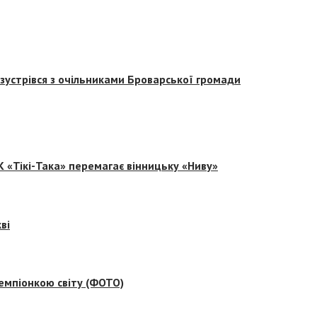
зустрівся з очільниками Броварської громади
 «Тікі-Така» перемагає вінницьку «Ниву»
ві
емпіонкою світу (ФОТО)