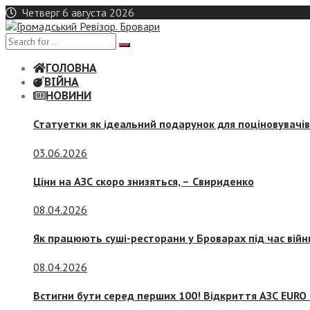
Skip
Четверг 6 августа 2026
to
content
ГОЛОВНА
ВІЙНА
НОВИНИ
Статуетки як ідеальний подарунок для поціновувачі
03.06.2026
Ціни на АЗС скоро знизяться, –
Свириденко
08.04.2026
Як працюють суші-ресторани у Броварах під час війн
08.04.2026
Встигни бути серед перших 100! Відкриття АЗС EURO