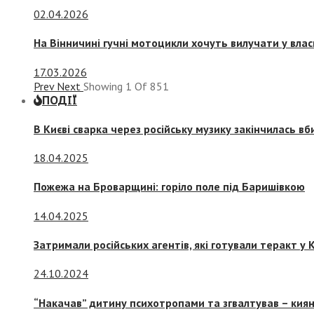
02.04.2026
На Вінничині гучні мотоцикли хочуть вилучати у вла
17.03.2026
Prev
Next
Showing
1
Of
851
ПОДІЇ
В Києві сварка через російську музику закінчилась в
18.04.2025
Пожежа на Броварщині: горіло поле під Баришівкою
14.04.2025
Затримали російських агентів, які готували теракт у К
24.10.2024
“Накачав” дитину психотропами та згвалтував – киян