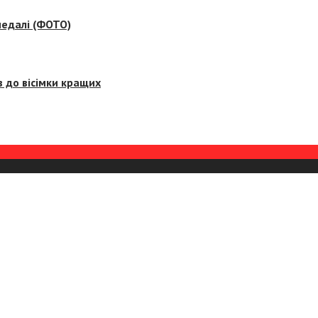
медалі (ФОТО)
 до вісімки кращих