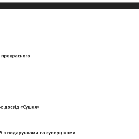
в прекрасного
и: досвід «Сушия»
 5 з подарунками та суперцінами