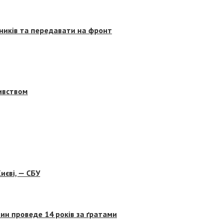
сників та передавати на фронт
бивством
иєві, — СБУ
ин проведе 14 років за ґратами