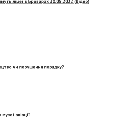
муть ліцеї в Броварах 30.08.2022 (Відео)
тецтво чи порушення порядку?
 музеї авіації