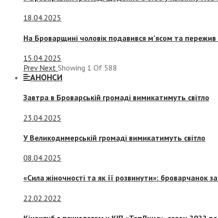
18.04.2025
На Броварщині чоловік подавився м’ясом та пережив 
15.04.2025
Prev
Next
Showing
1
Of
588
АНОНСИ
Завтра в Броварській громаді вимикатимуть світло
23.04.2025
У Великодимерській громаді вимикатимуть світло
08.04.2025
«Сила жіночності та як її розвинути»: броварчанок 
22.02.2022
Кіноклуб з психологом у КІП «ТепЛиця», сезон 2022 р