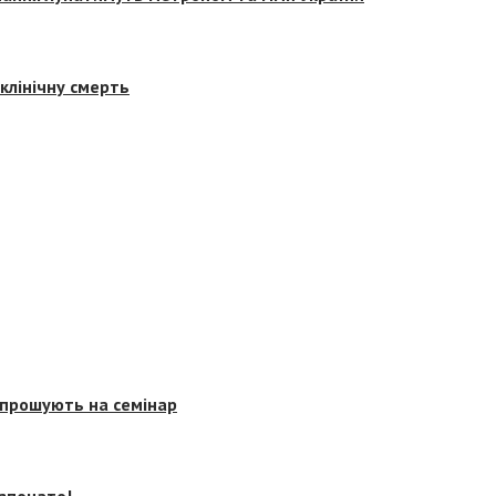
клінічну смерть
запрошують на семінар
озпочато!