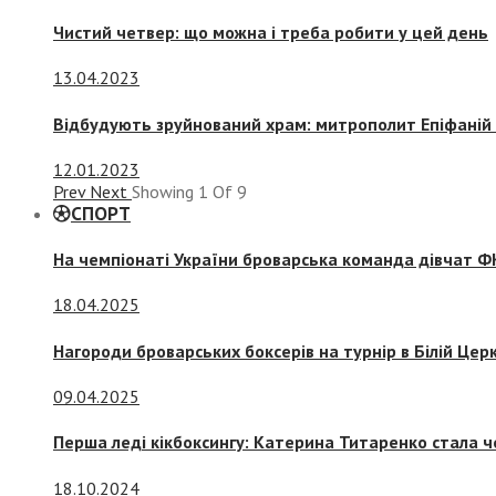
Чистий четвер: що можна і треба робити у цей день
13.04.2023
Відбудують зруйнований храм: митрополит Епіфаній 
12.01.2023
Prev
Next
Showing
1
Of
9
СПОРТ
На чемпіонаті України броварська команда дівчат ФК
18.04.2025
Нагороди броварських боксерів на турнір в Білій Церк
09.04.2025
Перша леді кікбоксингу: Катерина Титаренко стала ч
18.10.2024