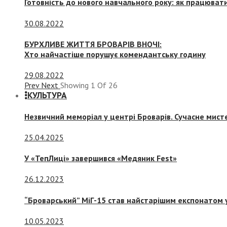
Готовність до нового навчального року: як працювати
30.08.2022
БУРХЛИВЕ ЖИТТЯ БРОВАРІВ ВНОЧІ:
Хто найчастіше порушує комендантську годину
29.08.2022
Prev
Next
Showing
1
Of
26
КУЛЬТУРА
Незвичний меморіал у центрі Броварів. Сучасне мис
25.04.2025
У «ТепЛиці» завершився «Медяник Fest»
26.12.2023
“Броварський” МіГ-15 став найстарішим експонатом у
10.05.2023