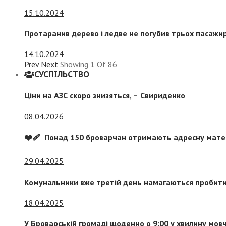
15.10.2024
Протаранив дерево і ледве не погубив трьох пасажир
14.10.2024
Prev
Next
Showing
1
Of
86
СУСПIЛЬСТВО
Ціни на АЗС скоро знизяться, –
Свириденко
08.04.2026
❤️‍🩹 Понад 150 броварчан отримають адресну мат
29.04.2025
Комунальники вже третій день намагаються пробити 
18.04.2025
У Броварській громаді щоденно о 9:00 у хвилину мо