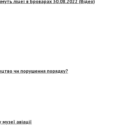
муть ліцеї в Броварах 30.08.2022 (Відео)
тецтво чи порушення порядку?
 музеї авіації