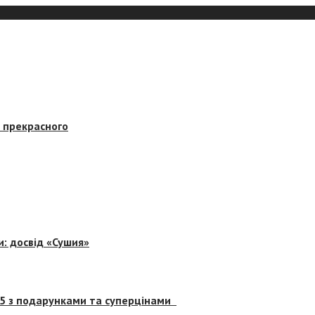
в прекрасного
и: досвід «Сушия»
 5 з подарунками та суперцінами