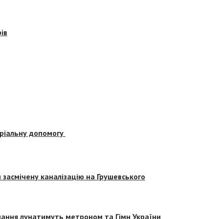
ів
еріальну допомогу
засмічену каналізацію на Грушевського
вчання лунатимуть метроном та Гімн України