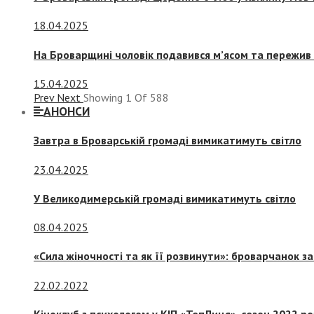
18.04.2025
На Броварщині чоловік подавився м’ясом та пережив 
15.04.2025
Prev
Next
Showing
1
Of
588
АНОНСИ
Завтра в Броварській громаді вимикатимуть світло
23.04.2025
У Великодимерській громаді вимикатимуть світло
08.04.2025
«Сила жіночності та як її розвинути»: броварчанок 
22.02.2022
Кіноклуб з психологом у КІП «ТепЛиця», сезон 2022 р