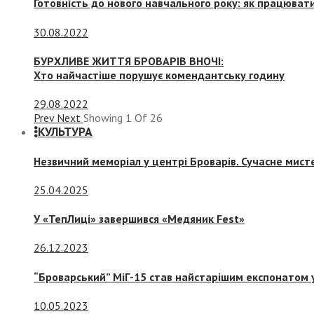
Готовність до нового навчального року: як працювати
30.08.2022
БУРХЛИВЕ ЖИТТЯ БРОВАРІВ ВНОЧІ:
Хто найчастіше порушує комендантську годину
29.08.2022
Prev
Next
Showing
1
Of
26
КУЛЬТУРА
Незвичний меморіал у центрі Броварів. Сучасне мис
25.04.2025
У «ТепЛиці» завершився «Медяник Fest»
26.12.2023
“Броварський” МіГ-15 став найстарішим експонатом у
10.05.2023