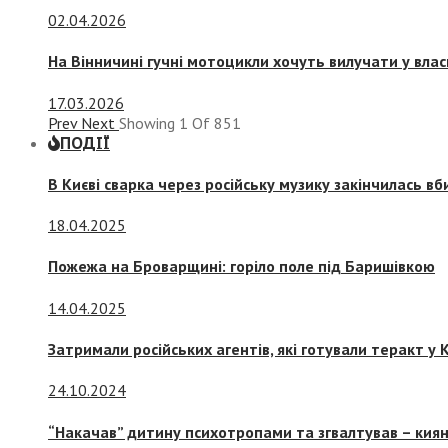
02.04.2026
На Вінничині гучні мотоцикли хочуть вилучати у вла
17.03.2026
Prev
Next
Showing
1
Of
851
ПОДІЇ
В Києві сварка через російську музику закінчилась в
18.04.2025
Пожежа на Броварщині: горіло поле під Баришівкою
14.04.2025
Затримали російських агентів, які готували теракт у К
24.10.2024
“Накачав” дитину психотропами та згвалтував – киян