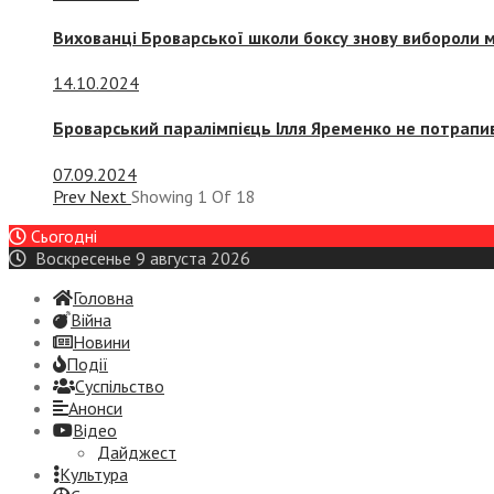
Вихованці Броварської школи боксу знову вибороли 
14.10.2024
Броварський паралімпієць Ілля Яременко не потрапив
07.09.2024
Prev
Next
Showing
1
Of
18
Сьогодні
Воскресенье 9 августа 2026
Головна
Війна
Новини
Події
Суспiльство
Анонси
Відео
Дайджест
Культура