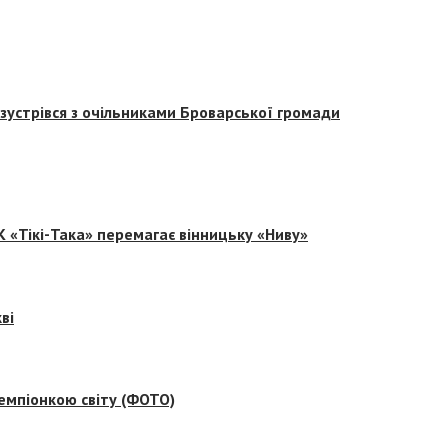
зустрівся з очільниками Броварської громади
 «Тікі-Така» перемагає вінницьку «Ниву»
ві
емпіонкою світу (ФОТО)