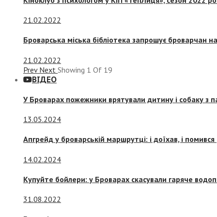
21.02.2022
Броварська міська бібліотека запрошує броварчан 
21.02.2022
Prev
Next
Showing
1
Of
19
ВІДЕО
У Броварах пожежники врятували дитину і собаку з 
13.05.2024
Апгрейд у броварській маршрутці: і доїхав, і помився
14.02.2024
Купуйте бойлери: у Броварах скасували гаряче водоп
31.08.2022