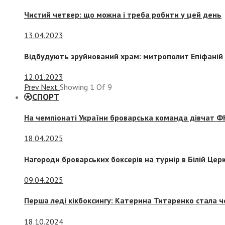
Чистий четвер: що можна і треба робити у цей день
13.04.2023
Відбудують зруйнований храм: митрополит Епіфаній 
12.01.2023
Prev
Next
Showing
1
Of
9
СПОРТ
На чемпіонаті України броварська команда дівчат ФК
18.04.2025
Нагороди броварських боксерів на турнір в Білій Церк
09.04.2025
Перша леді кікбоксингу: Катерина Титаренко стала ч
18.10.2024