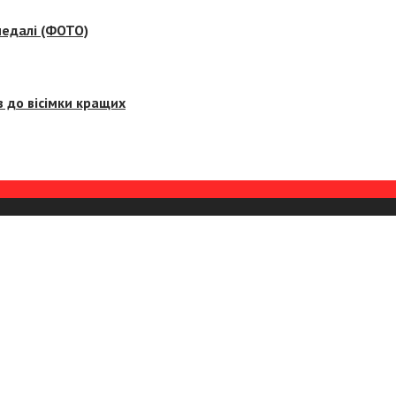
медалі (ФОТО)
 до вісімки кращих