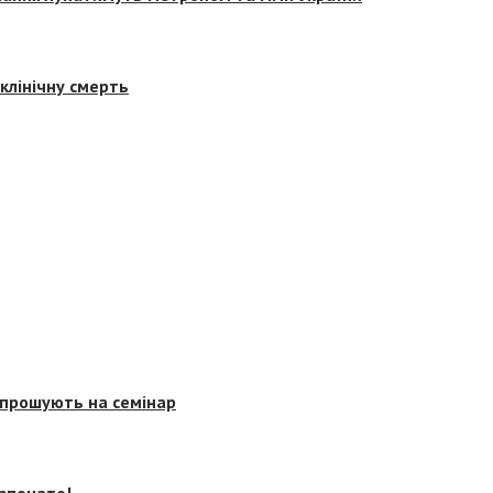
клінічну смерть
запрошують на семінар
озпочато!