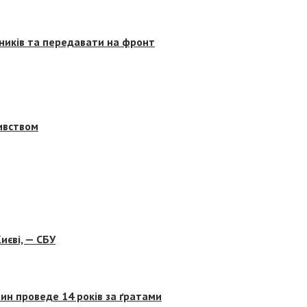
сників та передавати на фронт
бивством
иєві, — СБУ
ин проведе 14 років за ґратами