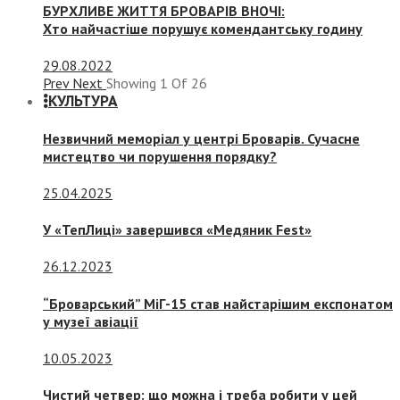
БУРХЛИВЕ ЖИТТЯ БРОВАРІВ ВНОЧІ:
Хто найчастіше порушує комендантську годину
29.08.2022
Prev
Next
Showing
1
Of
26
КУЛЬТУРА
Незвичний меморіал у центрі Броварів. Сучасне
мистецтво чи порушення порядку?
25.04.2025
У «ТепЛиці» завершився «Медяник Fest»
26.12.2023
“Броварський” МіГ-15 став найстарішим експонатом
у музеї авіації
10.05.2023
Чистий четвер: що можна і треба робити у цей