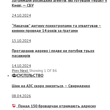
Затримали російських агентів, які готували теракт у
Києві, — СБУ
24.10.2024
“Накачав” дитину психотропами та згвалтував –
киянин проведе 14 років за ґратами
15.10.2024
Протаранив дерево і ледве не погубив трьох
пасажирів
14.10.2024
Prev
Next
Showing
1
Of
86
СУСПIЛЬСТВО
Ціни на АЗС скоро знизяться, –
Свириденко
08.04.2026
Понад 150 броварчан отримають адресну