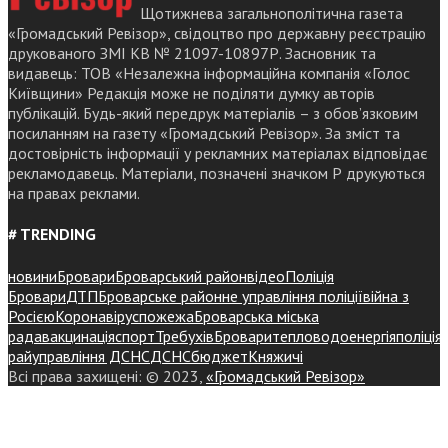
Щотижнева загальнополітична газета
«Громадський Ревізор», свідоцтво про державну реєстрацію
друкованого ЗМІ КВ № 21097-10897Р. Засновник та
видавець: ТОВ «Незалежна інформаційна компанія «Голос
Київщини» Редакція може не поділяти думку авторів
публікацій. Будь-який передрук матеріалів – з обов’язковим
посиланням на газету «Громадський Ревізор». За зміст та
достовірність інформації у рекламних матеріалах відповідає
рекламодавець. Матеріали, позначені значком Р друкуються
на правах реклами.
# TRENDING
новини
Бровари
Броварський район
відео
Поліція
Бровари
ДТП
Броварське районне управління поліції
війна з
Росією
Коронавірус
пожежа
Броварська міська
рада
вакцинація
спорт
Требухів
Броваритепловодоенергія
поліція
райуправління ДСНС
ДСНС
бюджет
Княжичі
Всі права захищені: © 2023,
«Громадський Ревізор»