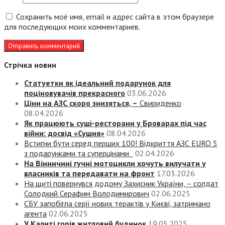
Сохранить моё имя, email и адрес сайта в этом браузере
для последующих моих комментариев.
Стрічка новин
Статуетки як ідеальний подарунок для
поціновувачів прекрасного
03.06.2026
Ціни на АЗС скоро знизяться, –
Свириденко
08.04.2026
Як працюють суші-ресторани у Броварах під час
війни: досвід «Сушия»
08.04.2026
Встигни бути серед перших 100! Відкриття АЗС EURO 5
з подарунками та суперцінами
02.04.2026
На Вінничині гучні мотоцикли хочуть вилучати у
власників та передавати на фронт
17.03.2026
На щиті повернувся додому Захисник України, – солдат
Солодкий Серафим Володимирович
02.06.2025
СБУ запобігла серії нових терактів у Києві, затримано
агента
02.06.2025
У Калиті горів житловий будинок
19.05.2025