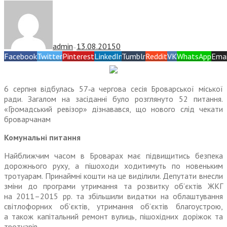
admin
13.08.2015
0
—
Facebook
Twitter
Pinterest
LinkedIn
Tumblr
Reddit
VK
WhatsApp
Emai
6 серпня відбулась 57‑а чергова сесія Броварської міської
ради. Загалом на засіданні було розглянуто 52 питання.
«Громадський ревізор» дізнавався, що нового слід чекати
броварчанам
Комунальні питання
Найближчим часом в Броварах має підвищитись безпека
дорожнього руху, а пішоходи ходитимуть по новеньким
тротуарам. Принаймні кошти на це виділили. Депутати внесли
зміни до програми утримання та розвитку об’єктів ЖКГ
на 2011–2015 рр. та збільшили видатки на облаштування
світлофорних об’єктів, утримання об’єктів благоустрою,
а також капітальний ремонт вулиць, пішохідних доріжок та
тротуарів.