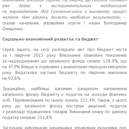
вже давно є експериментальним майданчиком
по впровадженню ідей Сухомлинського у виховному процесі
малюків. Нам вдалось досягти неабияких результатів»
, –
сказав начальник управління освіти і науки Володимир
Онищенко.
Соціально-економічний розвиток та бюджет
Серед іншого, на сесії розглядали звіт про бюджет міста
за І півріччя 2015 року. Виконання планових показників
за надходженням до загального фонду склало 128,9%, що
на 47,9% більше в порівнянні з аналогічним періо­дом минулого
року. Видаткова частина бюджету по півріччю виконана
на 92,8%.
Традиційно, найбільш вагомим джерелом наповнення
загального фонду бюджету є податок на доходи фізичних
осіб. Перевиконання по ньому склало 121,4%. Також, з цього
року до загального фонду поступає акцизний податок
з реалізації підакцизних товарів. Виконання плану по даному
податку складає 211,8%.
Заслухали інформацію начальника управління економіки про