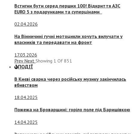
Встигни бути серед перших 100! Відкриття АЗС
EURO 5 з подарунками та суперцінами
02.04.2026
На Вінничині гучні мотоцикли хочуть вилучати у
власників та передавати на фронт
17.03.2026
Prev
Next
Showing
1
Of
851
ПОДІЇ
В Києві сварка через російську музику закінчилась
вбивством
18.04.2025
Пожежа на Броварщині: горіло поле під Баришівкою
14.04.2025