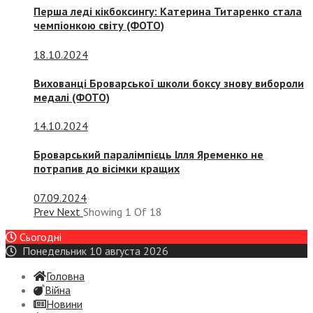
Перша леді кікбоксингу: Катерина Титаренко стала
чемпіонкою світу (ФОТО)
18.10.2024
Вихованці Броварської школи боксу знову вибороли
медалі (ФОТО)
14.10.2024
Броварський паралімпієць Ілля Яременко не
потрапив до вісімки кращих
07.09.2024
Prev
Next
Showing
1
Of
18
Сьогодні
Понедельник 10 августа 2026
Головна
Війна
Новини