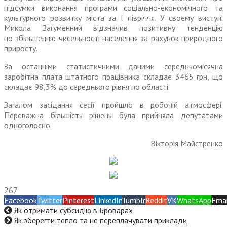
підсумки виконання програми соціально-економічного та
культурного розвитку міста за І півріччя. У своєму виступі
Микола Загуменний відзначив позитивну тенденцію
по збільшенню чисельності населення за рахунок природного
приросту.
За останніми статистичними даними середньомісячна
заробітна плата штатного працівника складає 3465 грн, що
складає 98,3% до середнього рівня по області.
Загалом засідання сесії пройшло в робочій атмосфері.
Переважна більшість рішень була прийняла депутатами
одноголосно.
Вікторія Майстренко
267
Facebook
Twitter
Pinterest
LinkedIn
Tumblr
Reddit
VK
WhatsApp
Emai
Як отримати субсидію в Броварах
Як зберегти тепло та не переплачувати приклади