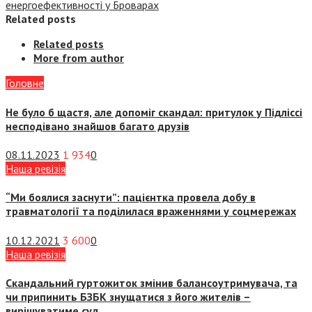
енергоефективності у Броварах
Related posts
Related posts
More from author
Головне
Не було б щастя, але допоміг скандал: притулок у Підліссі
несподівано знайшов багато друзів
08.11.2023
1 934
0
Наша ревізія
“Ми боялися заснути”: пацієнтка провела добу в
травматології та поділилася враженнями у соцмережах
10.12.2021
3 600
0
Наша ревізія
Скандальний гуртожиток змінив балансоутримувача, та
чи припинить БЗБК знущатися з його жителів –
вирішуватиме суд