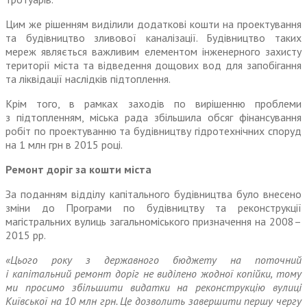
Цим же рішенням виділили додаткові кошти на проектування
та будівництво зливової каналізації. Будівництво таких
мереж являється важливим елементом інженерного захисту
території міста та відведення дощових вод для запобігання
та ліквідації наслідків підтоплення.
Крім того, в рамках заходів по вирішенню проблеми
з підтопленням, міська рада збільшила обсяг фінансування
робіт по проектуванню та будівництву гідротехнічних споруд
на 1 млн грн в 2015 році.
Ремонт доріг за кошти міста
За поданням відділу капітального будівництва було внесено
зміни до Програми по будівниц­тву та реконструкції
магістральних вулиць загальноміського призначення на 2008–
2015 рр.
«Цього року з державного бюджету на поточний
і капітальний ремонт доріг не виділено жодної копійки, тому
ми просимо збільшити видатки на реконструкцію вулиці
Київської на 10 млн грн. Це дозволить завершити першу чергу