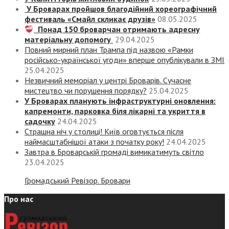
У Броварах пройшов благодійний хореографічний
фестиваль «Смайл скликає друзів»
08.05.2025
Понад 150 броварчан отримають адресну
матеріальну допомогу
29.04.2025
Повний мирний план Трампа під назвою «‎Рамки
російсько-української угоди» вперше опублікували в ЗМІ
25.04.2025
Незвичний меморіал у центрі Броварів. Сучасне
мистецтво чи порушення порядку?
25.04.2025
У Броварах планують інфраструктурні оновлення:
капремонти, парковка біля лікарні та укриття в
садочку
24.04.2025
Страшна ніч у столиці! Київ оговтується після
наймасштабнішої атаки з початку року!
24.04.2025
Завтра в Броварській громаді вимикатимуть світло
23.04.2025
Громадський Ревізор. Бровари
Про нас