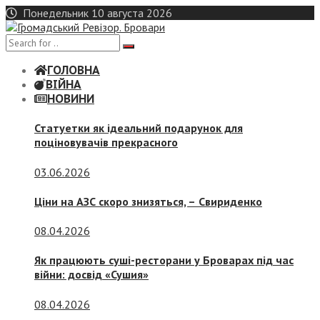
Skip
Понедельник 10 августа 2026
to
content
ГОЛОВНА
ВІЙНА
НОВИНИ
Статуетки як ідеальний подарунок для
поціновувачів прекрасного
03.06.2026
Ціни на АЗС скоро знизяться, –
Свириденко
08.04.2026
Як працюють суші-ресторани у Броварах під час
війни: досвід «Сушия»
08.04.2026