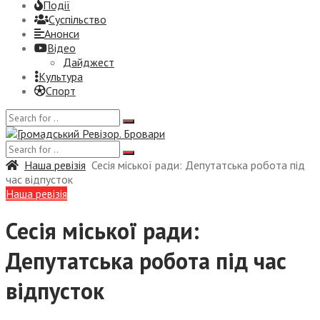
Події
Суспiльство
Анонси
Відео
Дайджест
Культура
Спорт
Наша ревізія
Сесія міської ради: Депутатська робота під
час відпусток
Наша ревізія
Сесія міської ради:
Депутатська робота під час
відпусток