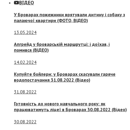
ВІДЕО
У Броварах пожежники врятували дитину і собаку з
палаючої квартири (ФОТО, ВІДЕО)
13.05.2024
Апгрейд у броварській маршрутці: і доїхав, і
помився (ВІДЕО)
14.02.2024
Купуйте бойлери: у Броварах скасували гаряче
водопостачання 31.08.2022 (Відео)
31.08.2022
Готовність до нового навчального року: як
працюватимуть ліцеї в Броварах 30.08.2022 (Відео)
30.08.2022