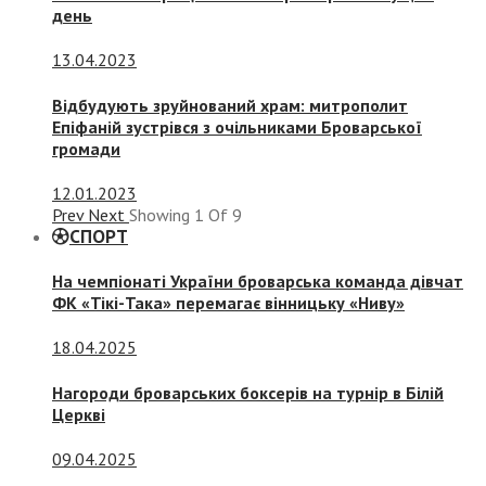
день
13.04.2023
Відбудують зруйнований храм: митрополит
Епіфаній зустрівся з очільниками Броварської
громади
12.01.2023
Prev
Next
Showing
1
Of
9
СПОРТ
На чемпіонаті України броварська команда дівчат
ФК «Тікі-Така» перемагає вінницьку «Ниву»
18.04.2025
Нагороди броварських боксерів на турнір в Білій
Церкві
09.04.2025