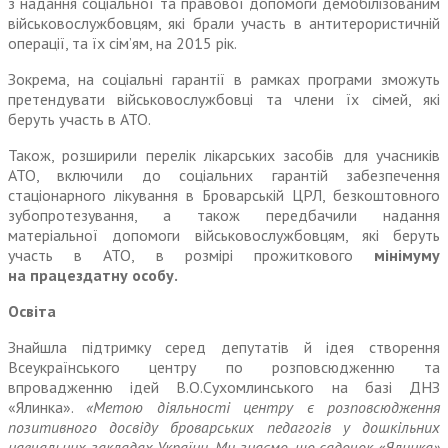
з надання соціальної та правової допомоги демобілізованим
військовослужбовцям, які брали участь в антитерористичній
операції, та їх сім’ям, на 2015 рік.
Зокрема, на соціальні гарантії в рамках програми зможуть
претендувати військовослужбовці та члени їх сімей, які
беруть участь в АТО.
Також, розширили перелік лікарських засобів для учасників
АТО, включили до соціальних гарантій забезпечення
стаціонарного лікування в Броварській ЦРЛ, безкоштовного
зубопротезування, а також передбачили надання
матеріальної допомоги військовослужбовцям, які беруть
участь в АТО, в розмірі прожиткового
мінімуму
на працездатну особу.
Освіта
Знайшла підтримку серед депутатів й ідея створення
Всеукраїнського центру по розповсюдженню та
впровадженню ідей В.О.Сухомлинського на базі ДНЗ
«Ялинка».
«Метою діяльності цент­ру є розповсюдження
позитивного досвіду броварських педагогів у дошкільних
навчальних закладах України. Ми знаємо, що садочок «Ялинка»