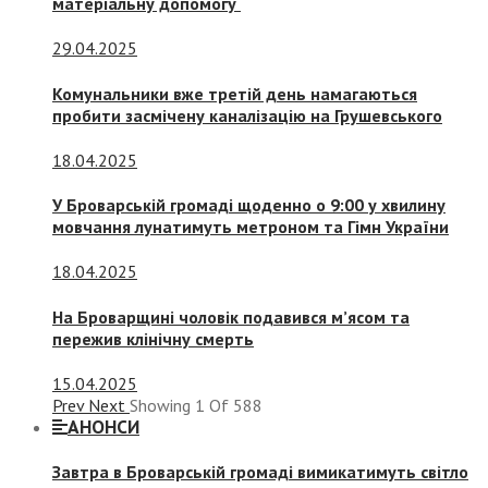
матеріальну допомогу
29.04.2025
Комунальники вже третій день намагаються
пробити засмічену каналізацію на Грушевського
18.04.2025
У Броварській громаді щоденно о 9:00 у хвилину
мовчання лунатимуть метроном та Гімн України
18.04.2025
На Броварщині чоловік подавився м’ясом та
пережив клінічну смерть
15.04.2025
Prev
Next
Showing
1
Of
588
АНОНСИ
Завтра в Броварській громаді вимикатимуть світло