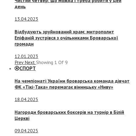
Чистий четвер: що можна і треба робити у цей
день
13.04.2023
Відбудують зруйнований храм: митрополит
Епіфаній зустрівся з очільниками Броварської
громади
12.01.2023
Prev
Next
Showing
1
Of
9
СПОРТ
На чемпіонаті України броварська команда дівчат
ФК «Тікі-Така» перемагає вінницьку «Ниву»
18.04.2025
Нагороди броварських боксерів на турнір в Білій
Церкві
09.04.2025