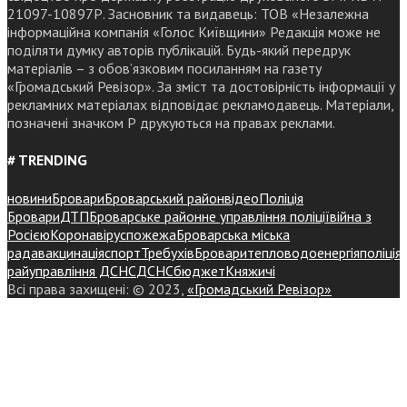
21097-10897Р. Засновник та видавець: ТОВ «Незалежна
інформаційна компанія «Голос Київщини» Редакція може не
поділяти думку авторів публікацій. Будь-який передрук
матеріалів – з обов’язковим посиланням на газету
«Громадський Ревізор». За зміст та достовірність інформації у
рекламних матеріалах відповідає рекламодавець. Матеріали,
позначені значком Р друкуються на правах реклами.
# TRENDING
новини
Бровари
Броварський район
відео
Поліція
Бровари
ДТП
Броварське районне управління поліції
війна з
Росією
Коронавірус
пожежа
Броварська міська
рада
вакцинація
спорт
Требухів
Броваритепловодоенергія
поліція
райуправління ДСНС
ДСНС
бюджет
Княжичі
Всі права захищені: © 2023,
«Громадський Ревізор»