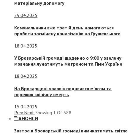
матеріальну допомогу
29.04.2025
Комунальники вже третій день намагаються
пробити засмічену каналізацію на Грушевського
18.04.2025
У Броварській громаді щоденно о 9:00 у хвилину
мовчання лунатимуть метроном та Гімн України
18.04.2025
На Броварщині чоловік подавився м’ясом та
пережив клінічну смерть
15.04.2025
Prev
Next
Showing
1
Of
588
АНОНСИ
Завтра в Броварській громаді вимикатимуть світло