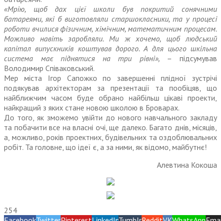
«Мрію, щоб дах цієї школи був покритий сонячними
батареями, які б виготовляли старшокласники, та у процесі
роботи вчилися фізичним, хімічним, математичним процесам.
Можливо навіть заробляли. Ми ж хочемо, щоб людський
капітал випускників коштував дорого. А для цього шкільна
система має піднятися на три рівні»,
– підсумував
Володимир Співаковський.
Мер міста Ігор Сапожко по завершенні плідної зустрічі
подякував архітекторам за презентації та пообіцяв, що
найближчим часом буде обрано найбільш цікаві проекти,
найкращий з яких стане новою школою в Броварах.
До того, як зможемо увійти до нового навчального закладу
та побачити все на власні очі, ще далеко. Багато днів, місяців,
а, можливо, років проектних, будівельних та оздоблювальних
робіт. Та головне, що ідеї є, а за ними, як відомо, майбутнє!
Алевтина Кокоша
254
Facebook
Twitter
Pinterest
LinkedIn
Tumblr
Reddit
VK
WhatsApp
Emai