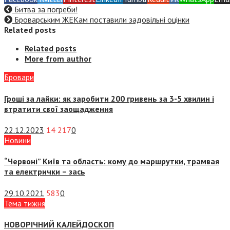
Битва за погреби!
Броварським ЖЕКам поставили задовільні оцінки
Related posts
Related posts
More from author
Бровари
Гроші за лайки: як заробити 200 гривень за 3-5 хвилин і
втратити свої заощадження
22.12.2023
14 217
0
Новини
“Червоні” Київ та область: кому до маршрутки, трамвая
та електрички – зась
29.10.2021
583
0
Тема тижня
НОВОРІЧНИЙ КАЛЕЙДОСКОП