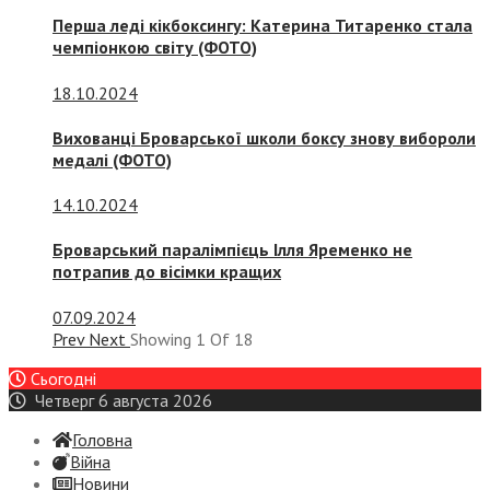
Перша леді кікбоксингу: Катерина Титаренко стала
чемпіонкою світу (ФОТО)
18.10.2024
Вихованці Броварської школи боксу знову вибороли
медалі (ФОТО)
14.10.2024
Броварський паралімпієць Ілля Яременко не
потрапив до вісімки кращих
07.09.2024
Prev
Next
Showing
1
Of
18
Сьогодні
Четверг 6 августа 2026
Головна
Війна
Новини