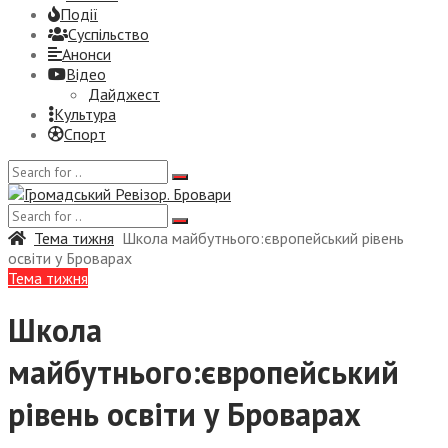
Події
Суспiльство
Анонси
Відео
Дайджест
Культура
Спорт
Тема тижня
Школа майбутнього:європейський рівень
освіти у Броварах
Тема тижня
Школа
майбутнього:європейський
рівень освіти у Броварах