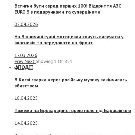
Встигни бути серед перших 100! Відкриття АЗС
EURO 5 з подарунками та суперцінами
02.04.2026
На Вінничині гучні мотоцикли хочуть вилучати у
власників та передавати на фронт
17.03.2026
Prev
Next
Showing
1
Of
851
ПОДІЇ
В Києві сварка через російську музику закінчилась
вбивством
18.04.2025
Пожежа на Броварщині: горіло поле під Баришівкою
14.04.2025