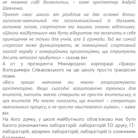
не можемо собі дозволити», – каже архітектор Андрій
Шевченко.
Проект своєї школи він розділив на два основні блоки:
загально-навчальний та загальношкільний із їдальнею,
актовою залою, спортзалом та іншими зонами відпочинку.
«Школа майбутнього має бути відкритою та включати в себе
приміщення не тільки для учнів, але й громади. Той же самий
спортзал може функціонувати, як повноцінний спортивний
заклад наряду з комерційними організаціями, що отримують
досить непогані прибутки»
– сказав він.
А от у президента Міжнародної корпорації «Гранд»
Володимира Співаковського на цю школу просто грандіозні
плани.
«Весь процес навчання ми маємо запрограмувати
архітектурно. Якщо сьогодні влаштовуємо тренінги для
вчителів, значить маємо створити не просто вчительську, а
цех вчителів. Ми маємо показати, що вчителі – генератори
навчального процесу, а не просто «виставлячі» оцінок»
, – каже
він.
На його думку, у школі майбутнього обов’язково має бути
багато різноманітних лабораторій: лабораторій 3D друку, IT-
лабораторій, аграрних лабораторій, лабораторій із сонячними
батареями.