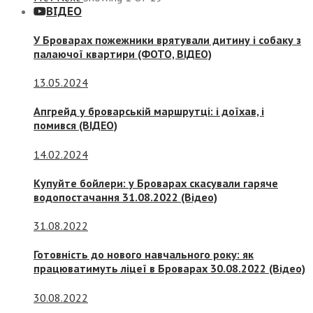
ВІДЕО
У Броварах пожежники врятували дитину і собаку з
палаючої квартири (ФОТО, ВІДЕО)
13.05.2024
Апгрейд у броварській маршрутці: і доїхав, і
помився (ВІДЕО)
14.02.2024
Купуйте бойлери: у Броварах скасували гаряче
водопостачання 31.08.2022 (Відео)
31.08.2022
Готовність до нового навчального року: як
працюватимуть ліцеї в Броварах 30.08.2022 (Відео)
30.08.2022