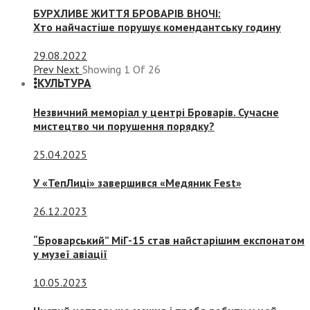
БУРХЛИВЕ ЖИТТЯ БРОВАРІВ ВНОЧІ:
Хто найчастіше порушує комендантську годину
29.08.2022
Prev
Next
Showing
1
Of
26
КУЛЬТУРА
Незвичний меморіал у центрі Броварів. Сучасне
мистецтво чи порушення порядку?
25.04.2025
У «ТепЛиці» завершився «Медяник Fest»
26.12.2023
“Броварський” МіГ-15 став найстарішим експонатом
у музеї авіації
10.05.2023