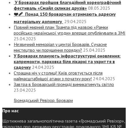
У Броварах пройшов благодійний хореографічний
фестиваль «Смайл скликає друзів»
08.05.2025
❤️‍🩹 Понад 150 броварчан отримають адресну
матеріальну допомогу
29.04.2025
Повний мирний план Трампа під назвою «‎Рамки
російсько-української угоди» вперше опублікували в ЗМІ
25.04.2025
Незвичний меморіал у центрі Броварів. Сучасне
мистецтво чи порушення порядку?
25.04.2025
У Броварах планують інфраструктурні оновлення:
капремонти, парковка біля лікарні та укриття в
садочку
24.04.2025
Страшна ніч у столиці! Київ оговтується після
наймасштабнішої атаки з початку року!
24.04.2025
Завтра в Броварській громаді вимикатимуть світло
23.04.2025
Громадський Ревізор. Бровари
Про нас
Щотижнева загальнополітична газета «Громадський Ревізор»,
свідоцтво про державну реєстрацію друкованого ЗМІ КВ №