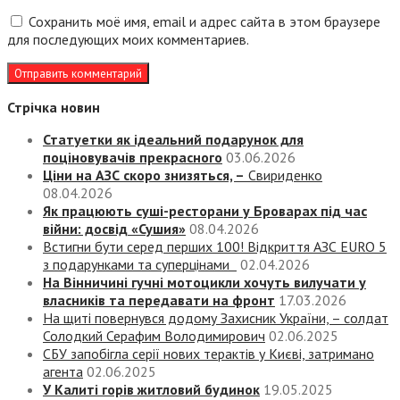
Сохранить моё имя, email и адрес сайта в этом браузере
для последующих моих комментариев.
Стрічка новин
Статуетки як ідеальний подарунок для
поціновувачів прекрасного
03.06.2026
Ціни на АЗС скоро знизяться, –
Свириденко
08.04.2026
Як працюють суші-ресторани у Броварах під час
війни: досвід «Сушия»
08.04.2026
Встигни бути серед перших 100! Відкриття АЗС EURO 5
з подарунками та суперцінами
02.04.2026
На Вінничині гучні мотоцикли хочуть вилучати у
власників та передавати на фронт
17.03.2026
На щиті повернувся додому Захисник України, – солдат
Солодкий Серафим Володимирович
02.06.2025
СБУ запобігла серії нових терактів у Києві, затримано
агента
02.06.2025
У Калиті горів житловий будинок
19.05.2025