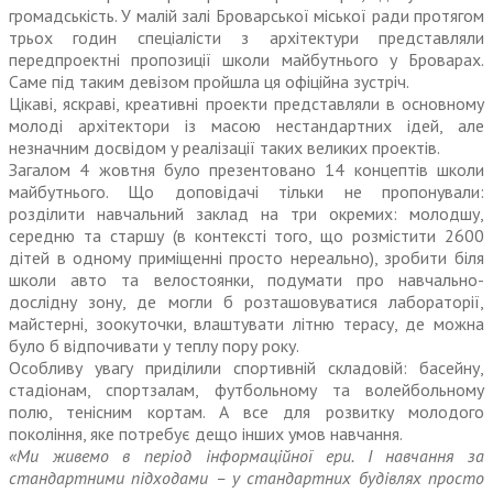
громадськість. У малій залі Броварської міської ради протягом
трьох годин спеціалісти з архітектури представляли
передпроектні пропозиції школи майбутнього у Броварах.
Саме під таким девізом пройшла ця офіційна зустріч.
Цікаві, яскраві, креативні проекти представляли в основному
молоді архітектори із масою нестандартних ідей, але
незначним досвідом у реалізації таких великих проектів.
Загалом 4 жовтня було презентовано 14 концептів школи
майбутнього. Що доповідачі тільки не пропонували:
розділити навчальний заклад на три окремих: молодшу,
середню та старшу (в контексті того, що розмістити 2600
дітей в одному приміщенні просто нереально), зробити біля
школи авто та велостоянки, подумати про навчально-
дослідну зону, де могли б розташовуватися лабораторії,
майстерні, зоокуточки, влаштувати літню терасу, де можна
було б відпочивати у теп­лу пору року.
Особливу увагу приділили спортивній складовій: басейну,
стадіонам, спортзалам, футбольному та волейбольному
полю, тенісним кортам. А все для розвитку молодого
покоління, яке потребує дещо інших умов навчання.
«Ми живемо в період інформаційної ери. І навчання за
стандартними підходами – у стандартних будівлях просто