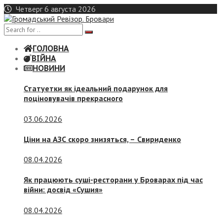
Skip
Четверг 6 августа 2026
to
content
ГОЛОВНА
ВІЙНА
НОВИНИ
Статуетки як ідеальний подарунок для
поціновувачів прекрасного
03.06.2026
Ціни на АЗС скоро знизяться, –
Свириденко
08.04.2026
Як працюють суші-ресторани у Броварах під час
війни: досвід «Сушия»
08.04.2026