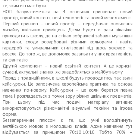
те, яким він має бути.
НОП базуватиметься на 4 основних принципах: новий
простір, новий контент, нові технології та новий менеджмент.
Перший принцип – новий простір – передбачає оновлення
дизайну шкільних приміщень. Дітям будет в рази цікавіше
приходити в школу, де на стінах зображені забавні мультяшні
картинки, сходи розарбовані різними кольорами і навіть
гардероб та умивальники стилізовані під щось яскраве та
веселе. До того ж, це допоможе развивати у них креативність
та фантазію.
Другий компонент – новий освітній контент. А це корисні,
сучасні, актуальні знання, які знадобляться в майбутньому.
Поряд з традиційними, в школі будуть проводитись так звані
кейс-уроки. Це запозичена європейська практика та основа
навчання по-новому. Кейс-уроки – це коли берется певна
тема і розглядається з точки зору різних шкільних предметів.
При цьому, під час подачі матеріалу активно
використовуються різноманітні візуальні техніки та ігрова
форма.
Беззаперечним плюсом є те, що учні володітимуть
англійською мовою з молодших класів. Адже навчання тут
відбувається за принципом 70:10:10:10. Тобто 70% –