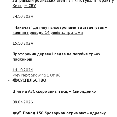
Затримали російських агентів, які готували теракт у
Києві, — СБУ
24.10.2024
“Накачав” дитину психотропами та згвалтував –
киянин проведе 14 років за ґратами
15.10.2024
Протаранив дерево і ледве не погубив трьох
пасажирів
14.10.2024
Prev
Next
Showing
1
Of
86
СУСПIЛЬСТВО
Ціни на АЗС скоро знизяться, –
Свириденко
08.04.2026
❤️‍🩹 Понад 150 броварчан отримають адресну