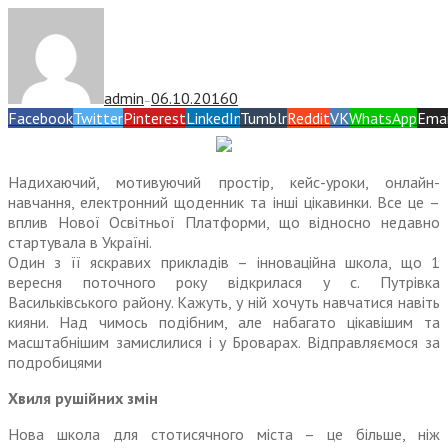
admin
06.10.2016
0
—
Facebook
Twitter
Pinterest
LinkedIn
Tumblr
Reddit
VK
WhatsApp
Emai
Надихаючий, мотивуючий простір, кейс-уроки, онлайн-
навчання, елект­ронний щоденник та інші цікавинки. Все це –
вплив Нової Освітньої Платформи, що відносно недавно
стартувала в Україні.
Один з її яскравих прикладів – інноваційна школа, що 1
вересня поточного року відкрилася у с. Путрівка
Васильківського району. Кажуть, у ній хочуть навчатися навіть
кияни. Над чимось подібним, але набагато цікавішим та
масштабнішим замислилися і у Броварах. Відправляємося за
подробицями
Хвиля рушійних змін
Нова школа для стотисячного міста – це більше, ніж