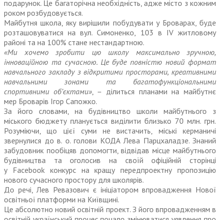
подарунок. Це багаторічна необхідність, адже місто з кожним
роком розбудовується.
Майбутня школа, яку вирішили побудувати у Броварах, буде
розташовуватися на вул. Симоненко, 103 в ІV житловому
районі та на 100% стане нестандартною.
«Ми хочемо зробити цю школу максимально зручною,
інноваційною та сучасною. Це буде повністю новий формат
навчального закладу з відкритими просторами, креативними
навчальними зонами та багатофункціональними
спортивними об’єктами»
, – ділиться планами на майбутнє
мер Броварів Ігор Сапожко.
За його словами, на будівництво школи майбутнього з
міського бюджету планується виділити близько 70 млн. грн.
Розуміючи, що цієї суми не вистачить, міські керманичі
звернулися до в. о. голови КОДА Лева Парцхаладзе. Знаний
забудовник пообіцяв допомогти, відвідав місце майбутнього
будівництва та оголосив на своїй офіційній сторінці
у Facebook конкурс на кращу передпроектну пропозицію
нового сучасного простору для школярів.
До речі, Лев Ревазович є ініціатором впровадження Нової
освітньої платформи на Київщині.
Це абсолютно новий освітній проект. З його впровадженням в
освітній українсь­кий процес почало змінюватися уявлення про