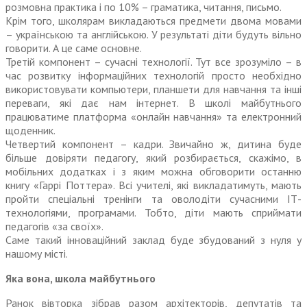
розмовна практика і по 10% – граматика, читання, письмо.
Крім того, школярам викладаються предмети двома мовами
– українською та англійською. У результаті діти будуть вільно
говорити. А це саме основне.
Третій компонент – сучасні технології. Тут все зрозуміло – в
час розвитку інформаційних технологій просто необхідно
використовувати компьютери, планшети для навчання та інші
переваги, які дає нам інтернет. В школі майбутнього
працюватиме платформа «онлайн навчання» та елект­ронний
щоденник.
Четвертий компонент – кадри. Звичайно ж, дитина буде
більше довіряти педагогу, який розбирається, скажімо, в
мобільних додатках і з яким можна обговорити останню
книгу «Гаррі Поттера». Всі учителі, які викладатимуть, мають
пройти спеціальні тренінги та оволодіти сучасними ІТ-
технологіями, програмами. Тобто, діти мають сприймати
педагогів «за своїх».
Саме такий інноваційний заклад буде збудований з нуля у
нашому місті.
Яка вона, школа майбутнього
Ранок вівторка зібрав разом архітекторів, депутатів та