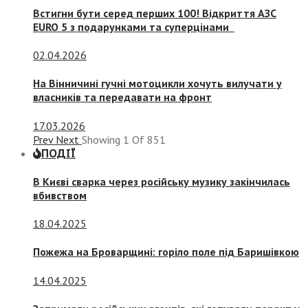
Встигни бути серед перших 100! Відкриття АЗС
EURO 5 з подарунками та суперцінами
02.04.2026
На Вінничині гучні мотоцикли хочуть вилучати у
власників та передавати на фронт
17.03.2026
Prev
Next
Showing
1
Of
851
ПОДІЇ
В Києві сварка через російську музику закінчилась
вбивством
18.04.2025
Пожежа на Броварщині: горіло поле під Баришівкою
14.04.2025