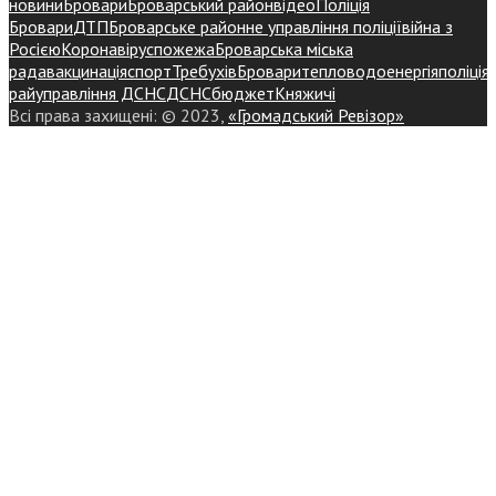
новини
Бровари
Броварський район
відео
Поліція
Бровари
ДТП
Броварське районне управління поліції
війна з
Росією
Коронавірус
пожежа
Броварська міська
рада
вакцинація
спорт
Требухів
Броваритепловодоенергія
поліція
райуправління ДСНС
ДСНС
бюджет
Княжичі
Всі права захищені: © 2023,
«Громадський Ревізор»