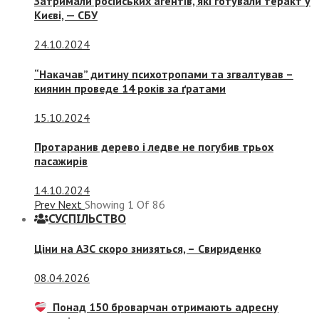
Затримали російських агентів, які готували теракт у
Києві, — СБУ
24.10.2024
“Накачав” дитину психотропами та згвалтував –
киянин проведе 14 років за ґратами
15.10.2024
Протаранив дерево і ледве не погубив трьох
пасажирів
14.10.2024
Prev
Next
Showing
1
Of
86
СУСПIЛЬСТВО
Ціни на АЗС скоро знизяться, –
Свириденко
08.04.2026
Понад 150 броварчан отримають адресну