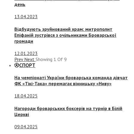
день
13.04.2023
Відбудують зруйнований храм: митрополит
Епіфаній зустрівся з очільниками Броварської
громади
12.01.2023
Prev
Next
Showing
1
Of
9
СПОРТ
На чемпіонаті України броварська команда дівчат
ФК «Тікі-Така» перемагає вінницьку «Ниву»
18.04.2025
Нагороди броварських боксерів на турнір в Білій
Церкві
09.04.2025