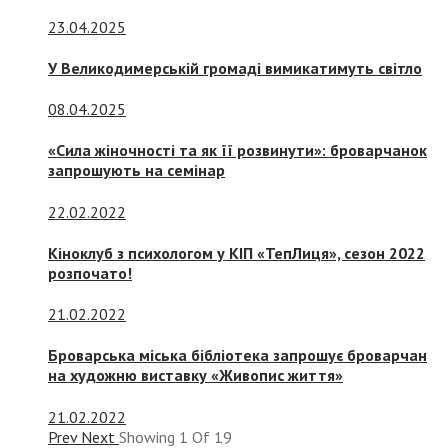
23.04.2025
У Великодимерській громаді вимикатимуть світло
08.04.2025
«Сила жіночності та як її розвинути»: броварчанок
запрошують на семінар
22.02.2022
Кіноклуб з психологом у КІП «ТепЛиця», сезон 2022
розпочато!
21.02.2022
Броварська міська бібліотека запрошує броварчан
на художню виставку «Живопис життя»
21.02.2022
Prev
Next
Showing
1
Of
19