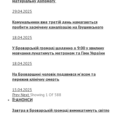
матеріальну допомогу
29.04.2025
Комунальники вже третій день намагаються
пробити засмічену каналізацію на Грушевського
18.04.2025
У Броварській громаді щоденно о 9:00 у хвилину
мовчання лунатимуть метроном та Гімн України
18.04.2025
На Броварщині чоловік подавився м’ясом та
пережив клінічну смерть
15.04.2025
Prev
Next
Showing
1
Of
588
АНОНСИ
Завтра в Броварській громаді вимикатимуть світло