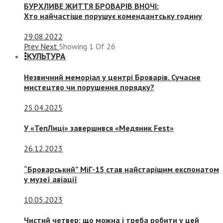
БУРХЛИВЕ ЖИТТЯ БРОВАРІВ ВНОЧІ:
Хто найчастіше порушує комендантську годину
29.08.2022
Prev
Next
Showing
1
Of
26
КУЛЬТУРА
Незвичний меморіал у центрі Броварів. Сучасне
мистецтво чи порушення порядку?
25.04.2025
У «ТепЛиці» завершився «Медяник Fest»
26.12.2023
“Броварський” МіГ-15 став найстарішим експонатом
у музеї авіації
10.05.2023
Чистий четвер: що можна і треба робити у цей