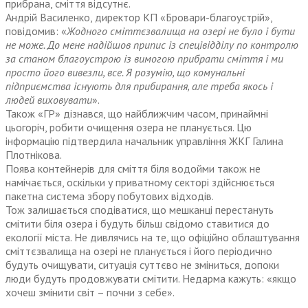
прибрана, сміття відсутнє.
Андрій Василенко, директор КП «Брова­ри-благоустрій»,
повідомив: «
Жодного сміттєзвалища на озері не було і бути
не може. До мене надійшов припис із спецівідділу по контролю
за станом благоустрою із вимогою прибрати сміття і ми
просто його вивезли, все. Я розумію, що комунальні
підприємства існують для прибирання, але треба якось і
людей виховувати
».
Також «ГР» дізнався, що найближчим часом, принаймні
цьогоріч, робити очищення озера не планується. Цю
інформацію підтвердила начальник управління ЖКГ Галина
Плотнікова.
Поява контейнерів для сміття біля водойми також не
намічається, оскільки у приватному секторі здійснюється
пакетна система збору побутових відходів.
Тож залишається сподіватися, що мешканці перестануть
смітити біля озера і будуть більш свідомо ставитися до
екології міста. Не дивлячись на те, що офіційно облаштування
сміттєзвалища на озері не планується і його періодично
будуть очищувати, ситуація суттєво не зміниться, допоки
люди будуть продовжувати смітити. Недарма кажуть: «якщо
хочеш змінити світ – поч­ни з себе».