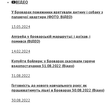
ВІДЕО
У Броварах пожежники врятували дитину і собаку з
палаючої квартири (ФОТО, ВІДЕО)
13.05.2024
Апгрейд у броварській маршрутці: і доїхав, і
помився (ВІДЕО)
14.02.2024
Купуйте бойлери: у Броварах скасували гаряче
водопостачання 31.08.2022 (Відео)
31.08.2022
Готовність до нового навчального року: як
працюватимуть ліцеї в Броварах 30.08.2022 (Відео)
30.08.2022