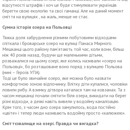
відсутності штрафів і хоч це буде стимулювати українців
берегти свою екологію та свої гаманці. Але на даний момент
сміття на вулицях , на жаль, менше не стає.
Сумна історія озера на Польовці
Тяжка доля забруднення різними побутовими відходами
спіткала і броварське озеро на вулиці Панаса Мирного.
Мешканці цього району пам’ятають той час, коли вони, більш
ніж 40 років назад, будучи ще маленькими дітьми,
розважалися на цьому озері, яке колись називали «озеро на
Польовці», бо розташоване воно поряд з вулицею Польова
(нині – Героїв УПА).
Тоді це було звичайне озеро, яке можна було назвати
комфортною зоною відпочинку. Влітку діти купалися, чоловіки
ловили рибу. А взимку дітвора каталася там на ковзанах. Та з
часом мешканці почали смітити біля озера, викидати на берег
різні відходи, а деякі навіть вивели у водойму каналізацію.
Крім того, з часом дно озера замулилось, вода постійно
«цвіте» і тепер люди називають водойму просто «калюжею».
Сміттєзвалище на озері. Правда чи вигадка?