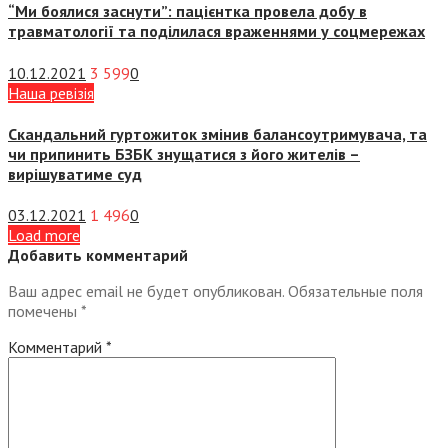
“Ми боялися заснути”: пацієнтка провела добу в
травматології та поділилася враженнями у соцмережах
10.12.2021
3 599
0
Наша ревізія
Скандальний гуртожиток змінив балансоутримувача, та
чи припинить БЗБК знущатися з його жителів –
вирішуватиме суд
03.12.2021
1 496
0
Load more
Добавить комментарий
Ваш адрес email не будет опубликован.
Обязательные поля
помечены
*
Комментарий
*