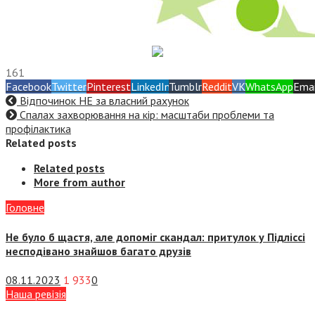
161
Facebook
Twitter
Pinterest
LinkedIn
Tumblr
Reddit
VK
WhatsApp
Emai
Відпочинок НЕ за власний рахунок
Спалах захворювання на кір: масштаби проблеми та
профілактика
Related posts
Related posts
More from author
Головне
Не було б щастя, але допоміг скандал: притулок у Підліссі
несподівано знайшов багато друзів
08.11.2023
1 933
0
Наша ревізія