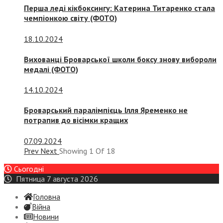
Перша леді кікбоксингу: Катерина Титаренко стала
чемпіонкою світу (ФОТО)
18.10.2024
Вихованці Броварської школи боксу знову вибороли
медалі (ФОТО)
14.10.2024
Броварський паралімпієць Ілля Яременко не
потрапив до вісімки кращих
07.09.2024
Prev
Next
Showing
1
Of
18
Сьогодні
Пятница 7 августа 2026
Головна
Війна
Новини