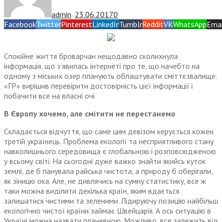
admin
23.06.2017
0
—
Facebook
Twitter
Pinterest
LinkedIn
Tumblr
Reddit
VK
WhatsApp
Emai
Спокійне життя броварчан нещодавно сколихнула
інформація, що з’явилась інтернеті про те, що начебто на
одному з міських озер планують облаштувати сміттєзвалище.
«ГР» вирішив перевірити достовірність цієї інформації і
побачити все на власні очі
В Європу хочемо, але смітити не перестанемо
Складається відчуття, що саме цим девізом керується кожен
третій українець. Проблема екології та несприятливого стану
навколишнього середовища є глобальною і розпов­сюдженою
у всьому світі. На сьогодні дуже важко знайти якийсь куток
землі, де б панувала райська чистота, а природу б оберігали,
як зіницю ока. Але, не дивлячись на сумну статистику, все ж
таки можна виділити декілька країн, яким вдається
залишатися чистими та зеленими. Лідируючу позицію найбільш
екологічно чистої країни займає Швейцарія. А ось ситуацію в
Україні можна назвати плачевною. Можливо, все залежить від