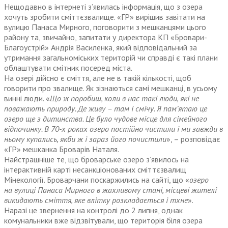
Нещодавно в інтернеті з’явилась інформація, що з озера
хочуть зробити сміттєзвалище. «ГР» вирішив завітати на
вулицю Панаса Мирного, поговорити з мешканцями цього
району та, звичайно, запитати у директора КП «Бровари-
Благоустрій» Андрія Василенка, який відповідальний за
утримання загальноміських територій чи справді є такі плани
облаштувати смітник посеред міста.
На озері дійсно є сміття, але не в такій кількості, щоб
говорити про звалище. Як зізнаються самі мешканці, в усьому
винні люди. «
Що ж поробиш, коли в нас такі люди, які не
поважають природу. Де живу – там і смічу. Я пам’ятаю це
озеро ще з дитинст­ва. Це було чудове місце для сімейного
відпочинку. В 70-х роках озеро постійно чистили і ми завжди в
ньому купались, якби ж і зараз його почистили
», – розповідає
«ГР» мешканка Броварів Наталя.
Найстрашніше те, що броварське озеро з’явилось на
інтерактивній карті несанкціонованих сміттєзвалищ
Мінекології. Броварчани поскаржились на сайті, що «
озеро
на вулиці Панаса Мирного в жахливому стані, місцеві жителі
викидають сміття, яке влітку розкладається і тхне
».
Наразі це звернення на контролі до 2 липня, однак
комунальники вже відзвітували, що територія біля озера