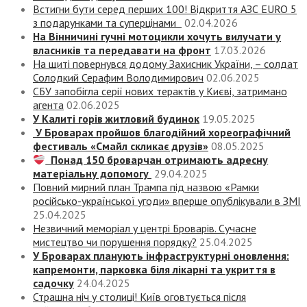
Встигни бути серед перших 100! Відкриття АЗС EURO 5
з подарунками та суперцінами
02.04.2026
На Вінничині гучні мотоцикли хочуть вилучати у
власників та передавати на фронт
17.03.2026
На щиті повернувся додому Захисник України, – солдат
Солодкий Серафим Володимирович
02.06.2025
СБУ запобігла серії нових терактів у Києві, затримано
агента
02.06.2025
У Калиті горів житловий будинок
19.05.2025
У Броварах пройшов благодійний хореографічний
фестиваль «Смайл скликає друзів»
08.05.2025
Понад 150 броварчан отримають адресну
матеріальну допомогу
29.04.2025
Повний мирний план Трампа під назвою «‎Рамки
російсько-української угоди» вперше опублікували в ЗМІ
25.04.2025
Незвичний меморіал у центрі Броварів. Сучасне
мистецтво чи порушення порядку?
25.04.2025
У Броварах планують інфраструктурні оновлення:
капремонти, парковка біля лікарні та укриття в
садочку
24.04.2025
Страшна ніч у столиці! Київ оговтується після