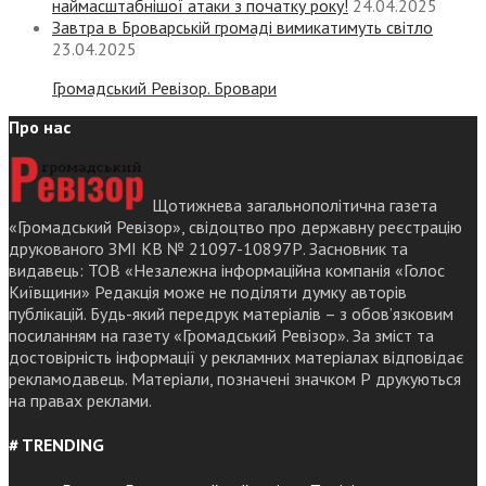
наймасштабнішої атаки з початку року!
24.04.2025
Завтра в Броварській громаді вимикатимуть світло
23.04.2025
Громадський Ревізор. Бровари
Про нас
Щотижнева загальнополітична газета
«Громадський Ревізор», свідоцтво про державну реєстрацію
друкованого ЗМІ КВ № 21097-10897Р. Засновник та
видавець: ТОВ «Незалежна інформаційна компанія «Голос
Київщини» Редакція може не поділяти думку авторів
публікацій. Будь-який передрук матеріалів – з обов’язковим
посиланням на газету «Громадський Ревізор». За зміст та
достовірність інформації у рекламних матеріалах відповідає
рекламодавець. Матеріали, позначені значком Р друкуються
на правах реклами.
# TRENDING