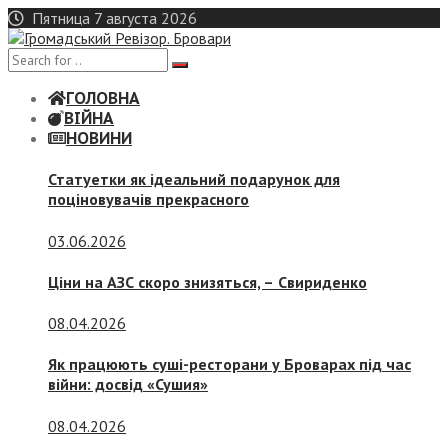
Skip
Пятница 7 августа 2026
to
content
ГОЛОВНА
ВІЙНА
НОВИНИ
Статуетки як ідеальний подарунок для
поціновувачів прекрасного
03.06.2026
Ціни на АЗС скоро знизяться, –
Свириденко
08.04.2026
Як працюють суші-ресторани у Броварах під час
війни: досвід «Сушия»
08.04.2026